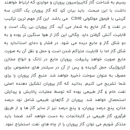
رسیم به شناخت گاز کالیبراسیون پروپان و مواردی که ارتباط خواهند
داشت با این مبحث. باید بیان کرد که گاز پروپان یک آلکان سه
کربنی با فرمول مولکولی C3H8 می باشد. این گاز مهم ترین ترکیب
در نفت و گاز مایع به شمار می آید. گاز پروپان بی رنگ است و
قابلیت آتش گرفتن دارد. چگالی این گاز از هوا سنگین تر بوده و به
دو شکل گاز و مایع دیده می شود. در فشار و دمای استاندارد به
شکل گاز اما با قابلیت متراکم شدن است و حمل و نقل آن به صورت
مایع صورت خواهد پذیرفت. پروپان مایع در تانک و انواع مخازن
کرایوژنیک حمل گردیده و پس از آن در سیلندر های مخصوص برای
مصرف به عنوان سوخت ذخیره خواهد شد. منبع گاز پروپان را برای
شما تشریح می کنیم. بدانید که گاز پروپان تشکیل دهنده اصلی
نفت خام و گاز طبیعی بوده که توسط عملیات پالایش و پردازش
استحصال خواهد شد. پروپان از گازهای طبیعی شامل نود درصد
متان، پنج درصد پروپان، و پنج درصد نیز از سایر گاز ها و از طریق
فرآوری گاز طبیعی در کارخانجات به دست خواهد آمد. ضمنا باید
متذکر شویم می توان گاز پروپان را از چاه های نفت استخراج نمود.