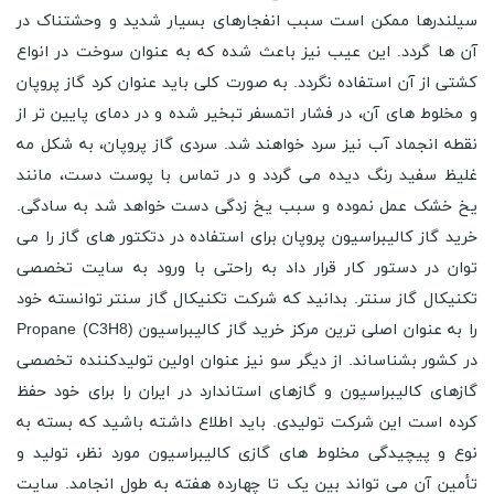
سیلندرها ممکن است سبب انفجارهای بسیار شدید و وحشتناک در
آن ‌ها گردد. این عیب نیز باعث شده که به عنوان سوخت در انواع
کشتی از آن استفاده نگردد. به صورت کلی باید عنوان کرد گاز پروپان
و مخلوط‌ های آن، در فشار اتمسفر تبخیر شده و در دمای پایین ‌تر از
نقطه انجماد آب نیز سرد خواهند شد. سردی گاز پروپان، به شکل مه
غلیظ سفید رنگ دیده می گردد و در تماس با پوست دست، مانند
یخ خشک عمل نموده و سبب یخ ‌زدگی دست خواهد شد به سادگی.
خرید گاز کالیبراسیون پروپان برای استفاده در دتکتور های گاز را می
توان در دستور کار قرار داد به راحتی با ورود به سایت تخصصی
تکنیکال گاز سنتر. بدانید که شرکت تکنیکال گاز سنتر توانسته خود
را به عنوان اصلی ترین مرکز خرید گاز کالیبراسیون Propane (C3H8)
در کشور بشناساند. از دیگر سو نیز عنوان اولین تولیدکننده تخصصی
گازهای کالیبراسیون و گازهای استاندارد در ایران را برای خود حفظ
کرده است این شرکت تولیدی. باید اطلاع داشته باشید که بسته به
نوع و پیچیدگی مخلوط های گازی کالیبراسیون مورد نظر، تولید و
تأمین آن می تواند بین یک تا چهارده هفته به طول انجامد. سایت