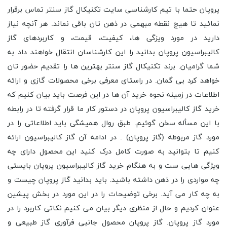
پروپان حتما با تیم کارشناسی سایت تکنیکال گاز سنتر تماس برقرار
نمائید تا هیچ نقطه مبهمی در ذهن تان باقی نماند. هر آنچه نیاز
دارید در مورد ویزگی ها، کیفیت، قیمت، و کاربردهای گاز
کالیبراسیون پروپان بدانید را این کارشناسان انتقال خواهند داد به
شما گرامیان. برند تکنیکال گاز سنتر بهترین ها را تقدیم حضور تان
خواهد کرد بی گمان. در راستای معرفی برخی محصولات گازی و ارائه
اطلاعات در زمینه نحوه خرید آن ها در این فرصت باید بیان کنیم که
خرید گاز کالیبراسیون پروپان در دستور کار ما قرار گرفته تا در رابطه
با این مسأله سخن گوئیم. طبق روال همیشگی باید اطلاعاتی را در
مورد گاز مربوطه (گاز پروپان) . در ادامه آن گاز کالیبراسیون ارائه
کنیم تا بتوانید به صورت کامل درک کنید این محصول دارای چه
ویژگی هایی ست و به هنگام خرید گاز کالیبراسیون پروپان بایستی
چه مواردی را در ذهن داشته باشید. باید بدانید گاز پروپان چیست و
به چه کار می آید. برخی توضیحات را در این مورد در بخش پیشین
عنوان کردیم و حال از منظری دیگر بیان می کنیم نکاتی کاربرد را در
مورد گاز پروپان. گاز پروپان محصول جانبی فرآوری گاز طبیعی و