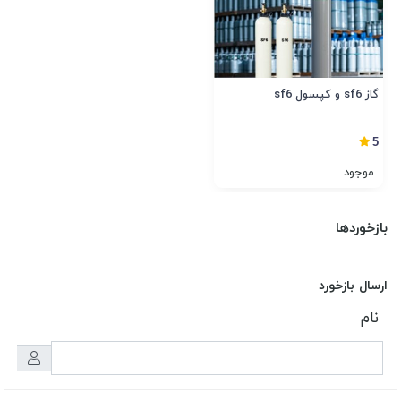
گاز sf6 و کپسول sf6
5
موجود
بازخوردها
ارسال بازخورد
نام