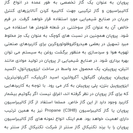
پروپان به عنوان یک گاز تخصصی به طور عمده در انواع گاز
کالیبراسیون و گاز ترکیبی جهت کالیبره کردن آنالایزرهای کنترل
جریان در صنایع شیمیایی مورد استفاده قرار خواهد گرفت. در فرم
خالص آن به عنوان گاز سوختنی در شعله فتومتر ها استفاده می
شود. پروپان همچنین در نسبت های کوچک به عنوان یک جز مخلوط
مبرد تسهیل در بعضی هیدروکلروفلوئوروکربن برای کاربردهای صنعتی
تهویه هوا و سردسازی به منظور برگشت روغن به سیستم می توان
بهره برداری شود. در صنایع شیمیایی از پروپان در تولید موادی مانند
اتیلن، پروپیلن، یک محصول حد واسط در ساخت ایزوپروپانول، اکسید
پروپیلن، پروپیلن گلیکول، آکرولئین، اسید اکریلیک، آکریلونیتریل،
ایزوپروپیل بنزن، پلی پروپیلن به کار می رود. با توجه به کاربردهایی
که برای گاز پروپان در نظر گرفته اند، اغراق نیست اگر بگوئیم بیشمار
کاربرد وجود دارد از این گاز خاص. مسلما استفاد از گاز کالیبراسیون
پروپان یا گاز کالیبراسیون Propane (C3H8) نیز به همین ترتیب
دارای اهمیت خواهد بود. هم اینک انواع نمونه های گاز کالیبراسیون
پروپان را با برند تکنیکال گاز سنتر از شرکت تکنیکال گاز سنتر به