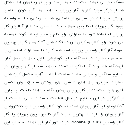
خشک نیز می تواند استفاده شود. پخت و پز در رستوران ها و هتل
ها از دیگر موارد کاربرد گار پروپان خواهد بود. گرم کردن مناطق
پرورش حیوانات در بسیاری از دامداری ها و مرغداری ها به واسطه
وجود گاز پروپان امکانپذیر خواهد بود. بایستی حتما از آنالایزر گاز
پروپان استفاده شود تا خطراتی برای دام و طیور ایجاد نگردد. توصیه
می شود برای کالیبره کردن این دستگاه های آشکارساز گاز از بهترین
نمونه گاز کالیبراسیون پروپان استفاده کنید تا مخاطرات احتمالی را
به صفر برسانید. در دستگاه های گرمایشی قابل حمل در محل کار،
فروشگاه ها، و دیگر اماکن استفاده خواهد شد از گاز پروپان. در
صنایع سنگین و حیاتی مانند صنعت فولاد و آهن، مشعل کوره های
عملیات حرارتی، پنل های تابشی برای روکش سطوح، برش اکسی
فلزی را با استفاده از گاز پروپان روشن نگاه خواهند داشت. بسیاری
از کارگران در این صنایع در حال فعالیت هستند و می بایست از
آشکارسازهای گاز پروپان استفاده کرد. کالیبراسیون این دتکتورهای
گاز پروپان را باید با بهترین نمونه گاز کالیبراسیون پروپان یا گاز
کالیبراسیون Propane (C3H8) در دستور کار قرار دهند صاحبان این