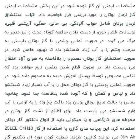
مشخصات ایمنی آن گاز توجه شود در این بخش مشخصات ایمنی
گاز نرمال بوتان را مورد بررسی قرار خواهیم داد. اثرات استنشاق
نرمال بوتان شامل خواب آلودگی، بی حالی، خفگی، آریتمی قلبی،
نوسانات فشار خون، از دست دادن حافظه کوتاه مدت و نیز منجر به
مرگ می گردد. در صورت تماس چشمی با گاز بوتان بایستی به
سرعت چشم را با آب زیاد شستشو داد تا بهبود حاصل شود. در
صورت استنشاق گاز بوتان مصدوم را بلافاصله به هوای آزاد انتقال
می بایست داد. در صورت قطع شدن تنفس لازم خواهد بود که
تنفس مصنوعی توسط پرسنل آموزش دیده به مصدوم داده شود. در
صورت تماس پوستی با گاز بوتان محل را با آب بسیار زیاد شستشو
داد و لباس و کفش را که آلوده شده بلافاصله جدا نمود. چنانچه
تماس با حالت مایع نرمال بوتان بود بافت یخ زده را به آرامی با آب
ولرم شستشو می بایست داد. برای اطلاع از نشت گاز بوتان در
محوطه های کارگاهی و یا میکونی باید از انواع دتکتور گار بوتان
استفاده کرد. این ردیاب های گازی با استفاده از گاز 25LEL C4H10
in Air% می توانند کالیبره شوند. تنظیم کردن دوره ای دتکتور گاز