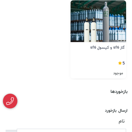
گاز sf6 و کپسول sf6
5
موجود
بازخوردها
ارسال بازخورد
نام