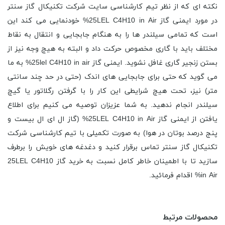
نکته ای که از نظر تیم کارشناسی سایت شرکت تکنیکال گاز سنتر
در مورد ایمنی گاز 25LEL C4H10 in Air% خودنمایی می کند این
است که تمامی سیلندر ها را به هنگام جابجایی و انتقال به نقاط
مختلف باید با گاری مخصوص حرکت داد و البته به هیچ وجه نیز از
بستن زنجیر گاری غافل نشوید. ایمنی گاز 25lel C4H10 in air% به ما
می گوید که حتی برای جابجایی های اندک (حتی در حد چند سانتی
متر) نیز، تحت هیچ شرایطی این کار را با گرفتن رگلاتور یا گیچ
سیلندر انجام ندهید. به شما عزیزان توصیه می کنیم برای اطلاع
یافتن از ایمنی گاز 25LEL C4H10 in Air% (گاز ال ای ال بیست و
پنج درصد بوتان در هوا) به صورت تکمیلی با تیم کارشناسی شرکت
تکنیکال گاز سنتر تماس برقرار کنید و دغدغه های خویش را برطرف
سازید تا با اطمینان خاطر کامل نسبت به خرید گاز 25LEL C4H10
in Air% اقدام فرمائید.
محصولات مرتبط