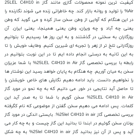
کیفیت ترین نمونه محصولات گازی مانند گاز 25LEL C4H10 in
Air% را تولید و روانه بازار کند. چه خاطراتی زنده می شوند نگارنده را
در این هنگام که آوایی از وطن سخن ساز کرده و می گوید که وطن
یعنی چه آباد و چه ویران، وطن یعنی همینجا، یعنی ایران. آن
روزگاران به سختی در گذشتند و به این روز ها رسیدیم تا بتوانیم
روزگارانی تلخ تر از زهر را تجربه ای شیرین کنیم. وطایف خویش را تا
به این ثانیه به درستی انجام داده ایم تا در این نوبت بتوانیم در
رابطه با بررسی تخصصی گاز 25LEL C4H10 in Air% با شما عزیزان
سخن به میان آوریم. چه هنگام به پایان خواهد رسید این نوشتار ها
را نخواهیم دانست. باید ادامه دهیم نگارش های خاص خویشتن را
تا حاصل آید نتایجی در خور. می دانیم که به چه نحو در مورد گاز
25LEL C4H10 in Air% سخن گویم با شما تا به صدر آید این
کلمات. پس ادامه می دهیم سخن گفتن از موضوعی که نام کگرفته
بررسی تخصصی گاز 25lel C4H10 in air%. بایستی اندکی در مورد گاز
بوتان سخن گوئیم در ابندا تا بدانید این گاز چیست و به چه کار می
آید و پس از آن نیز بدانید گاز 25lel C4H10 in air% به چه شکل