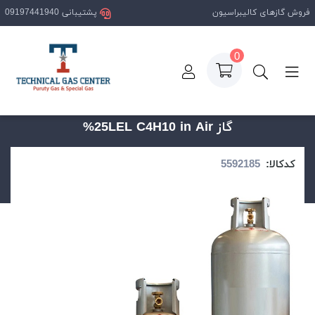
فروش گازهای کالیبراسیون
پشتیبانی 09197441940
0
صفحه اصلی
محصولات
گاز 25LEL C4H10 in Air%
گاز 25LEL C4H10 in Air%
کدکالا: