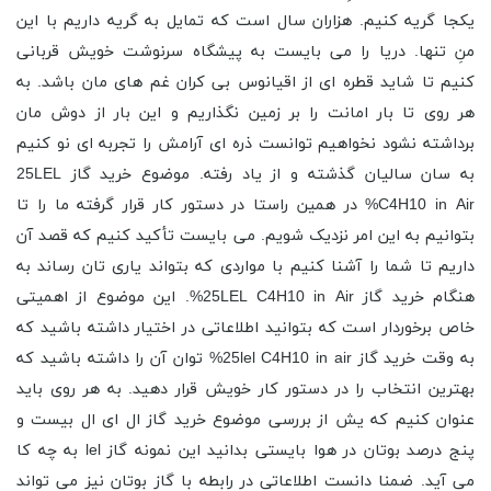
یکجا گریه کنیم. هزاران سال است که تمایل به گریه داریم با این
منِ تنها. دریا را می بایست به پیشگاه سرنوشت خویش قربانی
کنیم تا شاید قطره ای از اقیانوس بی کران غم های مان باشد. به
هر روی تا بار امانت را بر زمین نگذاریم و این بار از دوش مان
برداشته نشود نخواهیم توانست ذره ای آرامش را تجربه ای نو کنیم
به سان سالیان گذشته و از یاد رفته. موضوع خرید گاز 25LEL
C4H10 in Air% در همین راستا در دستور کار قرار گرفته ما را تا
بتوانیم به این امر نزدیک شویم. می بایست تأکید کنیم که قصد آن
داریم تا شما را آشنا کنیم با مواردی که بتواند یاری تان رساند به
هنگام خرید گاز 25LEL C4H10 in Air%. این موضوع از اهمیتی
خاص برخوردار است که بتوانید اطلاعاتی در اختیار داشته باشید که
به وقت خرید گاز 25lel C4H10 in air% توان آن را داشته باشید که
بهترین انتخاب را در دستور کار خویش قرار دهید. به هر روی باید
عنوان کنیم که یش از بررسی موضوع خرید گاز ال ای ال بیست و
پنج درصد بوتان در هوا بایستی بدانید این نمونه گاز lel به چه کا
می آید. ضمنا دانست اطلاعاتی در رابطه با گاز بوتان نیز می تواند