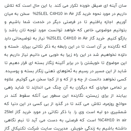
سان آینه ای صیقل خورده تکرار می کند. با این حال است که تلاش
داریم در مورد نحوه خرید گاز 25LEL C4H10 in Air% سخن به میان
آوریم. اجازه یافتیم تا در فرصتی دیگر در خدمت شما باشیم و
بتوانیم موضوعی خاص که خواهد توانست مورد توجه تان باشد را
بازگو کنیم. خرید گاز 25LEL C4H10 in Air% نیاز به توضیحاتی دارد
که نگارنده بر آن است تا در این رابطه به ذکر نکاتی بپرازد. خسته و
دلزده نخواهیم شد در این راه زیرا به خوبی می دانیم نیاز داریم به
این موضوع تا خویشتن را در برابر آئینه زنگار بسته ای قرار دهیم تا
شاید از این مسیر در رسیم به نُه‌توهای ذهنی زنگار بسته و پوسیده.
کسی نخواهد دانست از چه و از که و از کجا سخن می گوئیم. علاوه
بر تمامی مواردی که دیگران به آن چنگ می اندازند تا شاید راهی
بیابند از برای زیستن، نگارنده این سطور بی آنکه سقوط کند در
حوائج روزمره، تلاش می کند تا در گذرد از بی کسی در این دنیا که
شمشیری دو لبه است وی را. با ذکر نکاتی در مورد خرید گاز 25lel
C4H10 in air% است که فرصتی به دست می آید تا نبم نگاهی
داشته باشیم به زندگی خویش. مدیریت سایت شرکت تکنیکال گاز