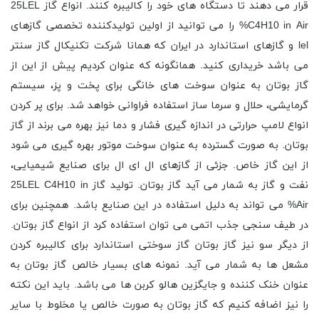
قرار می دهند تا دستگاه های خود را کالیبره کنند. انواع گاز 25LEL
C4H10 in Air% را می توانید از اولین تولیدکننده تخصصی گازهای
lel و گازهای استاندارد در ایران که همانا شرکت تکنیکال گاز سنتر
می باشد خریداری کنید. همانگونه که عنوان کردیم پیش از این از
گاز بوتان به عنوان سوخت های خانگی برای پخت و پز، سیستم
گرمایشی، حلال و سرما ساز استفاده فراوانی خواهد شد. برای پر کردن
انواع لامپ حرارتی در اندازه گیری فشار و دما نیز بهره می برند از گاز
بوتان. به صورت گسترده به عنوان سوخت موتور بهره گیری می شود
از این گاز خاص. جزئی از گازهای ال ای ال برای صنایع شیمیایی،
نفت و گاز به شمار می آید گاز بوتان. تولید گاز 25LEL C4H10 in
Air% می تواند به دلیل استفاده در این صنایع باشد. همچنین برای
در طیف سنجی جذب اتمی می توان استفاده کرد از انواع گاز بوتان.
از دیگر سو نیز گاز بوتان گاز سوختی استاندارد برای کالیبره کردن
مشعل ‌ها به شمار می آید. نمونه های بسیار خالص گاز بوتان به
عنوان خنک کننده و جایگزین هالو کربن ها می باشد. باید این نکته
را نیز اضافه کنیم که گاز بوتان به صورت خالص یا مخلوط با سایر