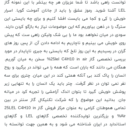
توانست راهی باشد تا شما عزیزان هر چه بیتشر با این نمونه گاز
LEL آشنا شوید. رموز عشق را باید از جانان آموخت گویا. اسرار
خویش را کِی و کجا می بایست افشا کنیم و برای چه بایستی این
سترگ را در ذهن بیاوریم که این موضوعات نیاز به بازگو کردن دارند.
سودی در میان نخواهد بود ما را بی شک ولیکن راهی ست که پیش
روی خویش می بینیم و ناچاریم به ادامه دادن آن. از پسِ روز های
گران در رسیدیم به این روز تلخ که بایستی به جبری ناپایدار در مورد
بررسی تخصصی گاز 25lel C4H10 in air% سخن به میان آوریم.
همگان می دانند که باران است که همه را می تواند در برگیرد و روح
انسان را پاک کند بی آنکه همتی کند در این میان. چتری برای سه
نفر نمی توان در نظر گرفت. چتر باید یک انسان را به تنهایی زیر
پوشش خویش گیرد تا بتوان اندک آرامشی را تجربه کرد در میانه
جان. بدانید این موضوع را که شرکت تکنیکال گاز سنتر در بین
تمامی هموطنان کرامی به عنوان مرکز فروش گاز 25LEL C4H10 in
Air% و بزرگترین تولیدکننده تخصصی گازهای LEL و گازهای
استاندارد در ایران شناخته می شود و به همین جهت توانسته با