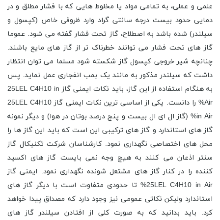
علمی و عملی، به تمامی مواد یا مخلوط هایی که با فشار مطلق و در
دمایی حدود بیست درجه سانتی گراد وارد ظروفی خاص (کپسول و
سیلندر) شده باشد به اصطلاح، گاز تحت فشار گفته می شود. عموما
گاز های تحت فشار می توانند خطرناک تر از گاز های مایع باشند.
چنانچه شیر خروجی کپسول گاز شکسته شود مسلما می توان انتظار
داشت که سیلندر مذکور به مانند یک بمب انفجاری عمل نماید. پس
به هنگام استفاده از این گاز، باید نکات ایمنی گاز 25LEL C4H10 in
Air% را دانست. یکی از اساسی ترین نکات ایمنی گاز 25LEL C4H10
in Air% (گاز ال ای ال بیست و پنج درصد بوتان در هوا) و دیگر نمونه
گاز های استاندارد و گاز های ترکیبی این است که باید این گاز ها را
محل های اختصاصی نگهداری نمود. کارشناسان شرکت تکنیکال گاز
سنتر اذعان می کنند به هیچ وجه نمی بایست گاز های اکسید
کننده را در کنار گاز های مشتعل شونده نگهداری نمود. ایمنی گاز
25LEL C4H10 in Air% تا حدودی متفاوت است با دیگر گاز های
استاندارد ولیکن نکاتی عمومی نیز وجود دارد که مصداق پیدا خواهد
کرد. باید بدانید که به صورت کلی از افتادن سیلندر گاز های