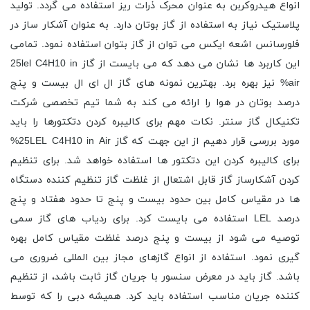
انواع هیدروکربن به عنوان محرک ذرات ریز استفاده می گردد. تولید
پلاستیک نیاز به استفاده از گاز بوتان دارد. به عنوان آشکار ساز در
فلورسانس اشعه ایکس می توان از گاز بتوان استفاده نمود. تمامی
این کاربرد ها نشان می دهد که می بایست از گاز 25lel C4H10 in
air% نیز بهره برد. بهترین نمونه های گاز ال ای ال بیست و پنج
درصد بوتان در هوا را ارائه می کند به شما تیم تخصصی شرکت
تکنیکال گاز سنتر. نکات مهم برای کالیبره کردن دتکتورها را باید
مورد بررسی قرار دهیم از این جهت که گاز 25LEL C4H10 in Air%
برای کالیبره کردن این دتکتور ها استفاده خواهد شد. برای تنظیم
کردن آشکارساز گاز قابل اشتعال از غلظت گاز تنظیم کننده دستگاه
ها در مقیاس کامل بین حدود بیست و پنج تا حدود هفتاد و پنج
درصد LEL استفاده می بایست کرد. برای ردیاب های گاز سمی
توصیه می شود از بیست و پنج درصد غلظت مقیاس کامل بهره
گیری نمود. استفاده از انواع گازهای مجاز بین المللی ضروری می
باشد. گاز باید در معرض سنسور با جریان گاز ثابت باشد، از تنظیم
کننده جریان مناسب استفاده باید کرد. همیشه دبی را که توسط