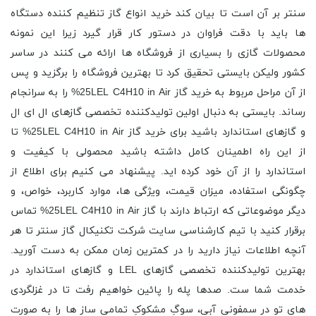
سنتر بر آن است تا بیان کند خرید انواع گاز تنظیم کننده دستگاه
ها باید با دقت فراوان در دستور کار قرار گیرد زیرا این نمونه
محصولات گازی را بسیاری از فروشگاه ها ارائه می کنند در ساسر
کشور ولیکن بایستی تحقیق کرد تا بهترین فروشگاه را برگزید و پس
از آن مراحل مربوط به خرید گاز 25LEL C4H10 in Air% را به سرانجام
رساند. بایستی به دنبال اولین تولیدکننده تخصصی گازهای ال ای ال
و گازهای استاندارد باشید برای خرید گاز 25LEL C4H10 in Air% تا
از این راه اطمینان کامل داشته باشید محصولی با کیفیت و
استاندارد را از آن خود کرده اید. پیشنهاد می کنیم برای اطلاع از
چگونگی استفاده، میزان قیمت، ویژگی ها، موارد کاربرد، خواص، و
دیگر موضوعاتی که ارتباط دارند با گاز 25LEL C4H10 in Air% تماس
برقرار کنید با تیم کارشناسی سایت شرکت تکنیکال گاز سنتر تا هر
آنچه اطلاعات نیاز دارید را در کمترین زمان ممکن به دست آورید.
بهترین تولیدکننده تخصصی گازهای LEL و گازهای استاندارد در
خدمت شما ست. صدها پله را پائین خواهیم رفت تا در غزلگردی
های تو در سمفونیِ آبی، سوگِ مشکوکِ تمامی ساز ها را به صورت