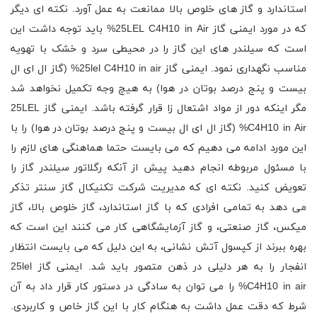
استاندارد و گاز های خلوص بالا ممانعت به عمل آورد. نکته ای دیگر
که در مورد ایمنی گاز 25LEL C4H10 in Air% باید توجه داشت این
است که سیلندر های این گاز را در محیطی سرد و خشک با تهویه
مناسب نگهداری نمود. ایمنی گاز 25lel C4H10 in air% (گاز ال ای ال
بیست و پنج درصد بوتان در هوا) به هیچ وجه تکمیل نخواهد شد
مگر اینکه دور از مواد اشتعال زا قرار گرفته باشد. ایمنی گاز 25LEL
C4H10 in Air% (گاز ال ای ال بیست و پنج درصد بوتان در هوا) را با
این مورد ادامه می دهیم که می بایست حتما هماهنگی های لازم را
با مسئول مربوطه انجام دهید پیش از آنکه رگلاتور سیلندر گاز را
تعویض کنید. نکته ای که مدیریت شرکت تکنیکال گاز سنتر تذکر
می دهد به تمامی افرادی که با گاز استاندارد، گاز خلوص بالا، گاز
میکس، گاز صنعتی، و گاز آزمایشگاهی کار می کنند این است که
بهره ببرند از کپسول آتش نشانی، به این دلیل که می بایست انتظار
انفجار را به هر دلیلی در ذهن متصور باید شد. ایمنی گاز 25lel
C4H10 in air% را می توان به سادگی در دستور کار قرار داد به آن
شرط که دقت عمل داشت به هنگام کار با این گاز خاص و کاربردی.