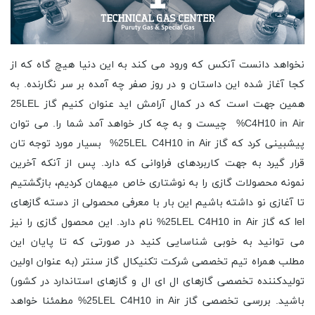
نخواهد دانست آنکس که ورود می کند به این دنیا هیچ گاه که از
کجا آغاز شده این داستان و در روز صفر چه آمده بر سر نگارنده. به
همین جهت است که در کمال آرامش اید عنوان کنیم گاز 25LEL
C4H10 in Air% چیست و به چه کار خواهد آمد شما را. می توان
پیشبینی کرد که گاز 25LEL C4H10 in Air% بسیار مورد توجه تان
قرار گیرد به جهت کاربردهای فراوانی که دارد. پس از آنکه آخرین
نمونه محصولات گازی را به نوشتاری خاص میهمان کردیم، بازگشتیم
تا آغازی نو داشته باشیم این بار با معرفی محصولی از دسته گازهای
lel که گاز 25LEL C4H10 in Air% نام دارد. این محصول گازی را نیز
می توانید به خوبی شناسایی کنید در صورتی که تا پایان این
مطلب همراه تیم تخصصی شرکت تکنیکال گاز سنتر (به عنوان اولین
تولیدکننده تخصصی گازهای ال ای ال و گازهای استاندارد در کشور)
باشید. بررسی تخصصی گاز 25LEL C4H10 in Air% مطمئنا خواهد