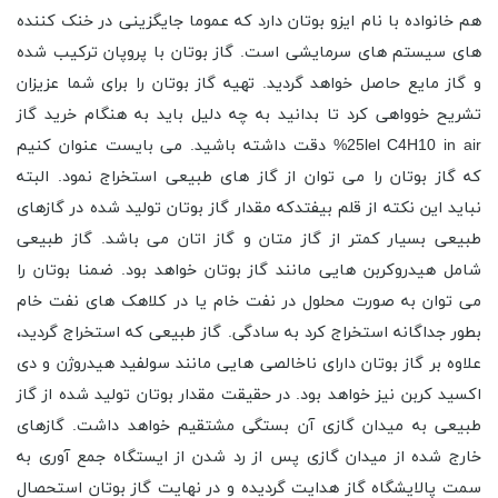
هم خانواده با نام ایزو بوتان دارد که عموما جایگزینی در خنک کننده
های سیستم های سرمایشی است. گاز بوتان با پروپان ترکیب شده
و گاز مایع حاصل خواهد گردید. تهیه گاز بوتان را برای شما عزیزان
تشریح خوواهی کرد تا بدانید به چه دلیل باید به هنگام خرید گاز
25lel C4H10 in air% دقت داشته باشید. می بایست عنوان کنیم
که گاز بوتان را می ‌توان از گاز های طبیعی استخراج نمود. البته
نباید این نکته از قلم بیفتدکه مقدار گاز بوتان تولید شده در گازهای
طبیعی بسیار کمتر از گاز متان و گاز اتان می باشد. گاز طبیعی
شامل هیدروکربن هایی مانند گاز بوتان خواهد بود. ضمنا بوتان را
می توان به صورت محلول در نفت خام یا در کلاهک های نفت خام
بطور جداگانه استخراج کرد به سادگی. گاز طبیعی که استخراج گردید،
علاوه بر گاز بوتان دارای ناخالصی هایی مانند سولفید هیدروژن و دی
اکسید کربن نیز خواهد بود. در حقیقت مقدار بوتان تولید شده از گاز
طبیعی به میدان گازی آن بستگی مشتقیم خواهد داشت. گازهای
خارج شده از میدان گازی پس از رد شدن از ایستگاه جمع آوری به
سمت پالایشگاه گاز هدایت گردیده و در نهایت گاز بوتان استحصال