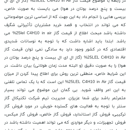
در رابطه با موضوع قیمت گاز 25LEL C4H10 in Air% (گاز ال ای ال
بیست و پنج درصد بوتان در هوا) می بایست به صورت خاص،
بررسی هایی را انجام داد به این جهت که از اساسی ترین موضوعاتی
که می تواند در انتخاب و قصد خرید مشتریان تأثیراتی شگرف
داشته باشد مبحث اطلاع از قیمت گاز 25lel C4H10 in air% می
باشد. ابتدا باید اشاره داشت که با توجه به نوسانات شدیدی
اقتصادی که در کشور وجود دارد به سادگی نمی توان قیمت گاز
25LEL C4H10 in Air% (گاز ال ای ال بیست و پنج درصد بوتان در
هوا) را به صورت دقیق (و البته مدت زمان طولانی) بیان داشت. در
این شرایط خاص، منطقی ترین روش برای اطلاع پیدا کردن از میزان
قیمت گاز 25LEL C4H10 in Air% این است که با یک تماس تلفنی
به این امر واقف شوید. بی گمان این موضوع می تواند بسیار
مثمرثمر باشد برای شما عزیزان. مدیریت تیم شرکت تکنیکال گاز
سنتر با توجه به فعالیت های گسترده خویش در مورد فروش گاز
ترکیبی، فروش گاز استاندارد، فروش گاز خالص، فروش گاز میکس،
فروش تجهیزات، و دیگر مواردی که می تواند اهمیت داشته باشد در