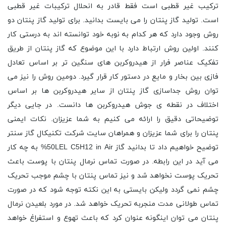
ترکیب غیر قطبی است فقط قادر به انحلال ترکیبات غیر قطبی
است. تولید گاز پنتان را می بایست بدانید. برای تولید گاز پنتان دو
روش وجود دارد که هر کدام به نوبه خود توانسته اند به درستی کار
کنند. اولین روش ارتباط دارد با این موضوع که گاز پنتان از طریق
تفکیک عناصر فرار از هیدروکربن های سنگین تر بر اساس تعادل
فازی بین بخار و مایع در دستور کار قرار گیرد. دومین روش را نیز می
توان روش جداسازی گاز پنتان از سایر هیدروکربن ها بر اساس
اختلاف در نقطه ی جوش هیدروکربن ها دانست. در جایی دیگر
توضیحاتی دقیق را ارائه می کنیم به شما عزیزان. نکات ایمنی
پنتان را برای شما عزیزان و همراهان سایت شرکت تکنیکال گاز سنتر
توضیح خواهیم داد تا بدانید گاز 50LEL C5H12 in Air% به چه کار
می آید در این رابطه. در صورت تماس نرمال پنتان با پوست باعث
تحریک پوست نخواهد شد و نیز تماس پنتان با چشم موجب تحریک
چشم نمی گردد ولیکن بایستی به این نکته توجه شود که در صورت
تماس طولانی مدت منجربه تحریک خواهد شد. در مورد بلعیدن نرمال
پنتان می توان اینگونه عنوان کرد که باعث تهوع و استفراغ خواهد