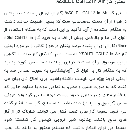
ایمنی گاز 50LEL C5H12 in Air%
ایمنی گاز 50LEL C5H12 in Air% (گاز ال ای ال پنجاه درصد پنتان
در هوا) از آن دست موضوعاتی ست که بسیار اهمیت خواهد داشت
به هنگام استفاده از آن. تأکید بر این است که به هنگام استفاده از
انواع گاز ها و بالاخص پیش از اقدام به خرید گاز 50lel C5H12 in
air% (گاز ال ای ال پنجاه درصد پنتان در هوا) نکاتی را در مورد ایمنی
گاز 50LEL C5H12 in Air% دانست. تیم تکنیکال گاز سنتر با آگاهی
از این موضوع بر آن است تا در این رابطه با شما سخن بگوید. بدانید
که به هنگام کار با انواع گاز آزمایشگاهی به صورت صد در صد به
ایمنی توجه ویژه می بایست داشته باشید. برای اطلاع تان بیان می
کنیم که به صورت علمی و عملی، به تمامی مواد یا مخلوط هایی که
با فشار مطلق و در دمایی حدود بیست درجه سانتی گراد وارد ظروفی
خاص (کپسول و سیلندر) شده باشد به اصطلاح، گاز تحت فشار گفته
می شود. عموما گاز های تحت فشار می توانند خطرناک تر از گاز
های مایع باشند. چنانچه شیر خروجی کپسول گاز شکسته شود
مسلما می توان انتظار داشت که سیلندر مذکور به مانند یک بمب