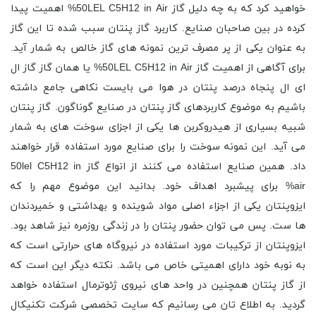
خواهید کرد که به چه دلیل گاز 50LEL C5H12 in Air% اهمیت پیدا
کرده در بین صاحبان صنایع. کاربرد گاز پنتان سبب شده تا این گاز
به عنوان یکی از پر مصرف ترین نمونه های گاز خالص به شمار آید.
برای آگاهی از اهمیت گاز 50LEL C5H12 in Air% یا همان گاز گاز ال
ای ال پنجاه درصد پنتان در هوا می بایست نکاهی جامع داشته
باشیم به موضوع کاربردهای گاز پنتان در صنایع گوناگون. گاز پنتان
شبیه بسیاری از هیدروکربن ها یکی از اجزای سوخت های به شمار
می آید. این نمونه سوخت را برای صنایع مورد استفاده قرار خواهند
داد. همین صنایع استفاده می کنند از انواع گاز 50lel C5H12 in
air% برای پیشبرد اهداف خود. بدانید این موضوع مهم را که
ایزوپنتان یکی از اجزاء اصلی مواد شوینده و بهداشتی و خمیردندان
ها ست. پس می توان حضور پنتان را در زندگی روزمره نیز شاهد بود.
ایزوپنتان از ترکیبات مورد استفاده در نیروگاه های حرارتی است که
به نوبه خود دارای اهمیتی خاص می باشد. نکته دیگر این است که
از گاز پنتان همچنین در واحد های نیروی ژئوترمال استفاده خواهد
گردید. به اطلاع تان می رسانیم که سایت تخصصی شرکت تکنیکال