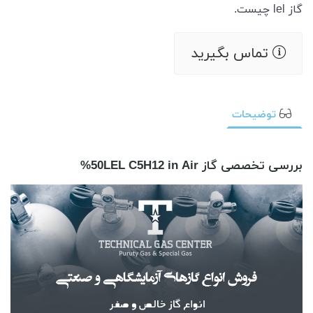
گاز lel چیست.
تماس بگیرید
توضیحات
بررسی تخصصی گاز 50LEL C5H12 in Air%