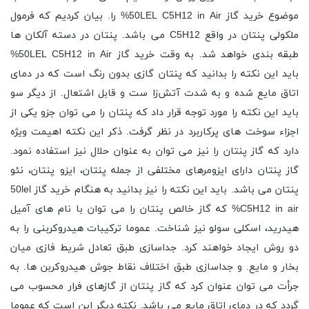
موضوع خرید گاز 50LEL C5H12 in Air% را. بیان کردیم که فرمول
ملکولی پنتان در واقع C5H12 می باشد. پنتان در دسته آلکان ها
طبقه بندی خواهد شد. به وقت خرید گاز 50LEL C5H12 in Air%
باید این نکته را بدانید که پنتان گازی بدون رنگ است که در دمای
اتاق مایع شده و به شدت آتش‌زا ست و قابل اشتعال. از دیگر سو
باید این نکته را مورد توجه قرار داد که پنتان را می ‌توان جزو یکی از
اجزاء سوخت ‌های پرکاربرد در نظر گرفت. ذکر این نکته اهیمت ویژه
دارد که گاز پنتان را نیز می ‌توان به عنوان حلال نیز استفاده نمود.
گاز پنتان دارای ایزومرهای مختلفی از جمله پنتان، ایزو پنتان، نئو
پنتان می باشد. باید این نکته را نیز بدانید به هنگام خرید گاز 50lel
C5H12 in air% که گاز خالص پنتان را می ‌توان با نام های آمیل
هیدرید، اسکلی سولو نیز شناخت. عموما ترکیبات هیدروکربنی را به
دو روش ایجاد خواهند کرد. جداسازی طبق تعادل شریط فازی میان
بخار و مایع. و جداسازی طبق اختلاف نقاط جوش هیدروکربن ها. به
جرأت می توان عنوان کرد که گاز پنتان از گازهای فرار محسوب می
گردد که در دمای اتاق مایع می باشد. نکته دیگر این است که عموما