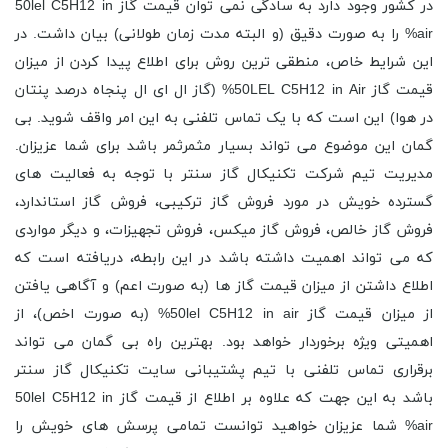
در کشور وجود دارد به سادگی نمی توان قیمت گاز 50lel C5H12 in
air% را به صورت دقیق (و البته مدت زمان طولانی) بیان داشت. در
این شرایط خاص، منطقی ترین روش برای اطلاع پیدا کردن از میزان
قیمت گاز 50LEL C5H12 in Air% (گاز ال ای ال پنجاه درصد پنتان
در هوا) این است که با یک تماس تلفنی به این امر واقف شوید. بی
گمان این موضوع می تواند بسیار مثمرثمر باشد برای شما عزیزان.
مدیریت تیم شرکت تکنیکال گاز سنتر با توجه به فعالیت های
گسترده خویش در مورد فروش گاز ترکیبی، فروش گاز استاندارد،
فروش گاز خالص، فروش گاز میکس، فروش تجهیزات، و دیگر مواردی
که می تواند اهمیت داشته باشد در این رابطه، دریافته است که
اطلاع داشتن از میزان قیمت گاز ها (به صورت اعم) و آگاهی یافتن
از میزان قیمت گاز 50lel C5H12 in air% (به صورت اخص)، از
اهمیتی ویژه برخوردار خواهد بود. بهترین راه بی گمان می تواند
برقراری تماس تلفنی با تیم پشتیبانی سایت تکنیکال گاز سنتر
باشد به این جهت که علاوه بر اطلاع از قیمت گاز 50lel C5H12 in
air% شما عزیزان خواهید توانست تمامی پرسش های خویش را