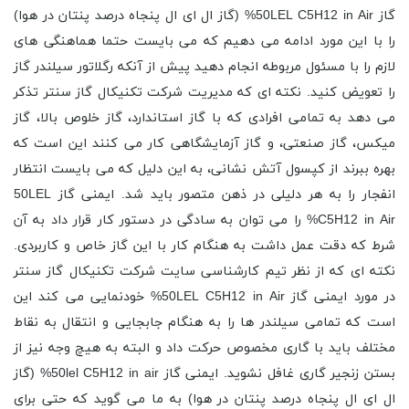
گاز 50LEL C5H12 in Air% (گاز ال ای ال پنجاه درصد پنتان در هوا)
را با این مورد ادامه می دهیم که می بایست حتما هماهنگی های
لازم را با مسئول مربوطه انجام دهید پیش از آنکه رگلاتور سیلندر گاز
را تعویض کنید. نکته ای که مدیریت شرکت تکنیکال گاز سنتر تذکر
می دهد به تمامی افرادی که با گاز استاندارد، گاز خلوص بالا، گاز
میکس، گاز صنعتی، و گاز آزمایشگاهی کار می کنند این است که
بهره ببرند از کپسول آتش نشانی، به این دلیل که می بایست انتظار
انفجار را به هر دلیلی در ذهن متصور باید شد. ایمنی گاز 50LEL
C5H12 in Air% را می توان به سادگی در دستور کار قرار داد به آن
شرط که دقت عمل داشت به هنگام کار با این گاز خاص و کاربردی.
نکته ای که از نظر تیم کارشناسی سایت شرکت تکنیکال گاز سنتر
در مورد ایمنی گاز 50LEL C5H12 in Air% خودنمایی می کند این
است که تمامی سیلندر ها را به هنگام جابجایی و انتقال به نقاط
مختلف باید با گاری مخصوص حرکت داد و البته به هیچ وجه نیز از
بستن زنجیر گاری غافل نشوید. ایمنی گاز 50lel C5H12 in air% (گاز
ال ای ال پنجاه درصد پنتان در هوا) به ما می گوید که حتی برای