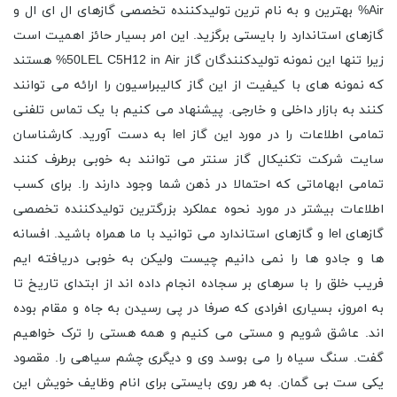
Air% بهترین و به نام ترین تولیدکننده تخصصی گازهای ال ای ال و
گازهای استاندارد را بایستی برگزید. این امر بسیار حائز اهمیت است
زیرا تنها این نمونه تولیدکنندگان گاز 50LEL C5H12 in Air% هستند
که نمونه های با کیفیت از این گاز کالیبراسیون را ارائه می توانند
کنند به بازار داخلی و خارجی. پیشنهاد می کنیم با یک تماس تلفنی
تمامی اطلاعات را در مورد این گاز lel به دست آورید. کارشناسان
سایت شرکت تکنیکال گاز سنتر می توانند به خوبی برطرف کنند
تمامی ابهاماتی که احتمالا در ذهن شما وجود دارند را. برای کسب
اطلاعات بیشتر در مورد نحوه عملکرد بزرگترین تولیدکننده تخصصی
گازهای lel و گازهای استاندارد می توانید با ما همراه باشید. افسانه
ها و جادو ها را نمی دانیم چیست ولیکن به خوبی دریافته ایم
فریب خلق را با سرهای بر سجاده انجام داده اند از ابتدای تاریخ تا
به امروز، بسیاری افرادی که صرفا در پی رسیدن به جاه و مقام بوده
اند. عاشق شویم و مستی می کنیم و همه هستی را ترک خواهیم
گفت. سنگ سیاه را می بوسد وی و دیگری چشم سیاهی را. مقصود
یکی ست بی گمان. به هر روی بایستی برای انام وظایف خویش این