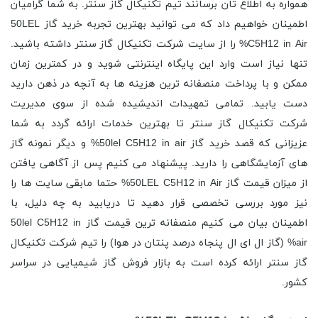
همواره به اطلاع تان برسانند تیم تکنیکال گاز سنتر. به شما گرامیان
اطمینان خواهیم داد که می توانید بهترین تجربه خرید گاز 50LEL
C5H12 in Air% را از سایت شرکت تکنیکال گاز سنتر داشته باشید.
تنها نیاز است وارد این پایگاه اینترنتی شوید و در کمترین زمان
ممکن و با پرداخت منصفانه ترین هزینه ها به آنچه در ذهن دارید
دست یابید. تمامی تمهیدات اندیشیده شده از سوی مدیریت
شرکت تکنیکال گاز سنتر تا بهترین خدمات ارائه گردد به شما
عزیزانی که قصد خرید گاز 50lel C5H12 in air% و دیگر نمونه گاز
های آزمایشگاهی را دارید. پیشنهاد می کنیم پس از آگاهی یافتن
از میزان قیمت گاز 50LEL C5H12 in Air% حتما مابقی سایت ها را
نیز مورد بررسی تخصصی قرار دهید تا دریابید به چه دلیل، با
اطمینان بیان می کنیم منصفانه ترین قیمت گاز 50lel C5H12 in
air% (گاز ال ای ال پنجاه درصد پنتان در هوا) را تیم شرکت تکنیکال
گاز سنتر ارائه کرده است به بازار فروش گاز شیمیایی در سراسر
کشور.