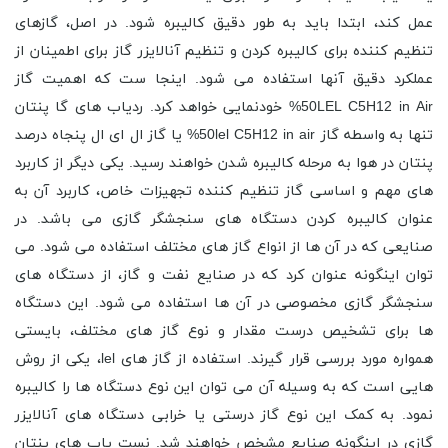
عمل کند، ابتدا باید به طور دقیق کالیبره شود. در اصل، گازهای
تنظیم کننده برای کالیبره کردن و تنظیم آنالایزر گاز برای اطمینان از
عملکرد دقیق آنها استفاده می شود. اینجا ست که اهمیت گاز
50LEL C5H12 in Air% خودنمایی خواهد کرد. ردیاب های گا پنتان
تنها به واسطه گاز 50lel C5H12 in air% یا گاز ال ای ال پنجاه درصد
پنتان در هوا به مرحله کالیبره شدن خواهند رسید. یکی دیگر از کاربرد
های مهم و اساسی گاز تنظیم کننده تجهیزات خاص، کاربرد آن به
عنوان کالیبره کردن دستگاه های سنجشگر گازی می باشد. در
صنایعی که در آن ها از انواع گاز های مختلف استفاده می شود. می
توان اینگونه عنوان کرد که در صنایع نفت و گاز، از دستگاه های
سنجشگر گازی مخصوصی در آن ها استفاده می شود. این دستگاه
ها برای تشخیص درست مقدار و نوع گاز های مختلف، بایستی
همواره مورد بررسی قرار گیرند. استفاده از گاز های lel، یکی از روش
هایی است که به وسیله آن می توان این نوع دستگاه ها را کالیبره
نمود. به کمک این نوع گاز درستی یا خرابی دستگاه های آنالایزر
گازی در اینگونه صنایع مشخص خواهند شد. نست یاب های پنتان