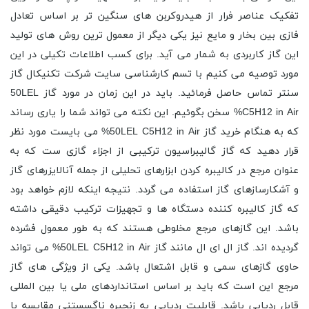
تفکیک عناصر فرار از هیدروکربن های سنگین ‌تر بر اساس تعادل
فازی بین بخار و مایع نیز یکی دیگر از معمول ترین روش های تولید
این گاز کاربردی به شمار می آید. برای کسب اطلاعات تکیلی در این
مورد توصیه می کنیم با تسم کارشناسی سایت شرکت تکنیکال گاز
سنتر تماس حاصل فرمائید. باید در این زمان در مورد گاز 50LEL
C5H12 in Air% سخن بگوئیم. این نکته می تواند شما را یاری رساند
که به هنگام خرید گاز 50LEL C5H12 in Air% می بایست مورد نظر
قرار دهید که گاز گالیبراسیون ترکیبی از اجزاء گازی ست که به
عنوان مرجع در کالیبره کردن ابزارهای تحلیلی از جمله آنالایزرهای گاز
و آشکارسازهای گاز استفاده می گردد. نتیجه اینکه لازم خواهد بود
که گاز کالیبره کننده دستگاه ها و تجهیزات ترکیب دقیقی داشته
باشد. این گازهای مرجع مخلوطی هستند که به طور معمول فشرده
گردیده اند. گاز ال ای ال مانند گاز 50LEL C5H12 in Air% می تواند
حاوی گازهای سمی و قابل اشتعال باشد. یکی از ویژگی های گاز
مرجع این است که باید بر اساس استانداردهای ملی یا بین المللی
قابل ردیابی باشد. قابلیت ردیابی به زنجیره ناگسستنی مقایسه با