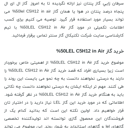
سرطان زايي گاز پنتان نیز ارائه نگردیده تا به امروز. گاز ال ای ال
پنجاه درصد پنتان در هوا یا همان گاز 50lel C5H12 in air% می
تواند بسیار مورد استفاده قرار گیرد. توصیه می کنیم برای کسب
اطلاعات تکمیلی در مورد گاز 50LEL C5H12 in Air% با تیم
کارشناسی سایت شرکت تکنیکال گاز سنتر تماس برقرار فرمائید.
خرید گاز 50LEL C5H12 in Air%
موضوع خرید گاز 50LEL C5H12 in Air% از اهمیتی خاص برخوردار
است زیرا بسیاری افراد که قصد خرید گاز 50LEL C5H12 in Air% را
دارند به درستی نخواهند دانست به چه نحو می بایست این روند را
طی کنند. مهم تر اینکه ایشان به درستی نخواهند دانست چه نکاتی
باید به هنگام خرید گاز 50LEL C5H12 in Air% در نظر گرفته شود.
اطلاعاتی که در مورد خرید این گاز LEL نیاز دارید را در اختیار تان
قرار خواهیم داد. اولین نکته این است که بدانید کدام یک از
فروشندگان این محصول گازی توانسته اند تولیدکننده تخصصی
گازهای lel و گازهای استاندارد به شمار روند. این موضوع می تواند