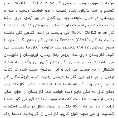
مرتبه در مورد بررسی تخصصی گاز 50LEL C5H12 in Air% سخن
گوئیم با شما عزیزان. بنیاد تعصب را فرو خواهیم ریخت و ظلم و
پریشانی در میان نخواهد بود بی گمان در روز آزادی. برای اینکه
بدانید به چه دلیل اهمیت دارد دانستن موضوعاتی که ارتباط دارند با
گاز 50lel C5H12 in air% می بایست در ابتدا نگاهی کلی داشته
باشیم به گاز Pentane (C5H12) یا همان گاز پنتان. گاز پنتان با
فرمول مولکولی C5H12 پنجمین عضو خانواده آلکان ها محسوب می
گردد. گاز پنتان دارای سه ایزومر نرمال پنتان، ایزوپنتان و نئوپنتان
می باشد در دنیای شیمی. گاز پنتان گازی بی رنگ و به شدت
اشتعال زا به حساب می آید و این موضوع سبب شده تا نکات
ایمنی را در مورد این گاز به درستی رعایت کنند فروشندگان گاز
خالص پنتان و یا گاز 50lel C5H12 in air% در کشور. گاز پنتان در
دمای اتاق به شکل مایع دیده خواهد شد. گاز پنتان از اجزای اصلی
بعضی از سوخت ها ست که دائم مورد استفاده قرار می گرد. ضمنا
نباید از یاد برد که از گاز پنتان به عنوان حلال در صنعت استفاده
گسترده ای می شود. انواع کاربرد گاز نتان را اگر بدانید مسلما ردک