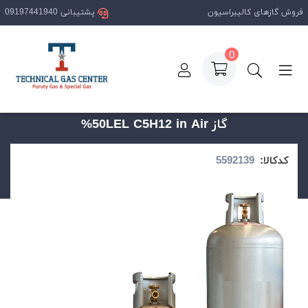
فروش گازهای کالیبراسیون
پشتیبانی 09197441940
0
صفحه اصلی
محصولات
گاز 50LEL C5H12 in Air%
گاز 50LEL C5H12 in Air%
کدکالا: