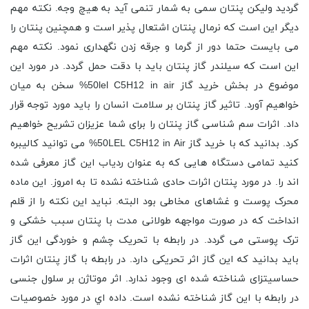
گردید ولیکن پنتان سمی به شمار تنمی آید به هیچ وجه. نکته مهم
دیگر این است که نرمال پنتان اشتعال پذیر است و همچنین پنتان را
می بایست حتما دور از گرما و جرقه زدن نگهداری نمود. نکته مهم
این است که سیلندر گاز پنتان باید با دقت حمل گردد. در مورد این
موضوع در بخش خرید گاز 50lel C5H12 in air% سخن به میان
خواهیم آورد. تاثیر گاز پنتان بر سلامت انسان را باید مورد توجه قرار
داد. اثرات سم شناسی گاز پنتان را برای شما عزیزان تشریح خواهیم
کرد. بدانید که با خرید گاز 50LEL C5H12 in Air% می توانید کالیبره
کنید تمامی دستگاه هایی که به عنوان ردیاب این گاز معرفی شده
اند را. در مورد پنتان اثرات حادی شناخته نشده تا به امروز. این ماده
محرک پوست و غشاهای مخاطی بود البته. نباید این نکته را از قلم
انداخت که در صورت مواجهه طولانی مدت با پنتان سبب خشکی و
ترک پوستی می گردد. در رابطه با تحریک چشم و خوردگی این گاز
باید بدانید که این گاز اثر تحریکی دارد. در رابطه با گاز پنتان اثرات
حساسیتزای شناخته شده ‌ای وجود ندارد. اثر موتاژن بر سلول جنسی
در رابطه با این گاز شناخته نشده است. داده اي در مورد خصوصيات