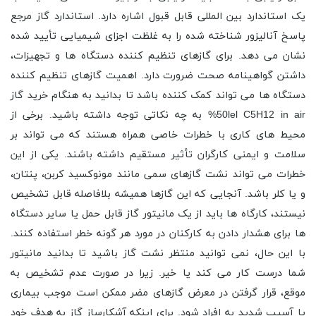
یک استاندارد بین المللی قابل قبول اشاره دارد. استاندارد گاز مرجع
پاسخ آنالیزور شناخته شده را به غلظت اجزای شیمیایی تأیید شده
نشان می دهد. برای گازهای تنظیم کننده دستگاه ها و تجهیزات،
داشتن گواهینامه صحت ضرورت دارد. اهمیت گازهای تنظیم کننده
دستگاه ها می تواند کمک کننده باشد تا بدانید به هنگام خرید گاز
50lel C5H12 in air% به چه نکاتی توجه داشته باشید. برخی از
محیط های کاری با خطرات خاصی همراه هستند که می تواند بر
سلامت و ایمنی کارگران تأثیر مستقیم داشته باشند. یکی از این
خطرات می تواند نشت گازهای سمی مانند مونوکسید کربن، پنتان،
و یا کلر باشد. آنجایی که این گازها همیشه بلافاصله قابل تشخیص
نیستند، کارگاه ها باید از یک مانیتور گاز قابل حمل یا سایر دستگاه
ها برای هشدار دادن به کارکنان در مورد هر گونه خطر استفاده کنند.
با این حال، نمی توانید منتظر نشت گاز باشید تا بدانید مانیتور
شما درست کار می کند یا خیر. زیرا در صورت عدم تشخیص به
موقع، قرار گرفتن در معرض گازهای مضر ممکن است موجب بیماری
یا آسیب شدید به افراد شود. برای اینکه آشکارساز گاز به هدف خود