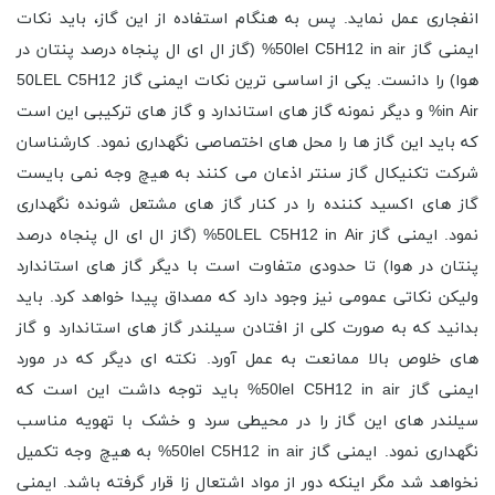
انفجاری عمل نماید. پس به هنگام استفاده از این گاز، باید نکات
ایمنی گاز 50lel C5H12 in air% (گاز ال ای ال پنجاه درصد پنتان در
هوا) را دانست. یکی از اساسی ترین نکات ایمنی گاز 50LEL C5H12
in Air% و دیگر نمونه گاز های استاندارد و گاز های ترکیبی این است
که باید این گاز ها را محل های اختصاصی نگهداری نمود. کارشناسان
شرکت تکنیکال گاز سنتر اذعان می کنند به هیچ وجه نمی بایست
گاز های اکسید کننده را در کنار گاز های مشتعل شونده نگهداری
نمود. ایمنی گاز 50LEL C5H12 in Air% (گاز ال ای ال پنجاه درصد
پنتان در هوا) تا حدودی متفاوت است با دیگر گاز های استاندارد
ولیکن نکاتی عمومی نیز وجود دارد که مصداق پیدا خواهد کرد. باید
بدانید که به صورت کلی از افتادن سیلندر گاز های استاندارد و گاز
های خلوص بالا ممانعت به عمل آورد. نکته ای دیگر که در مورد
ایمنی گاز 50lel C5H12 in air% باید توجه داشت این است که
سیلندر های این گاز را در محیطی سرد و خشک با تهویه مناسب
نگهداری نمود. ایمنی گاز 50lel C5H12 in air% به هیچ وجه تکمیل
نخواهد شد مگر اینکه دور از مواد اشتعال زا قرار گرفته باشد. ایمنی