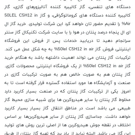
دستگاه های تنفسی، گاز کالیبره کننده آنالیزورهای گازی، گاز
کالیبره کننده دستگاه های کروماتوگرافی، و گاز 50LEL C5H12 in
Air% را تقدیم حضور تان خواهد کرد این شرکت تولیدی. خرید گاز ال
ای ال پنجاه درصد پنتان در هوا را با سایت شرکت تکنیکال گاز سنتر
سرانجام دهید تا دریابید خدمات پس از فروش این فروشگاه
اینترنتی فروش گاز 50lel C5H12 in air% به چه شکل عمل می کند.
ترکیبات گاز پنتان می تواند اهمیت داشتهه باشد به هنگام خرید
گاز 50lel C5H12 in air% از یک فروشگاه اینترنتی محصولات گازی.
گاز پنتان هم به صورت خالص هم به صورت ترکیبات گازی در
صنعت و آزمایشگاه‌ ها مورد استفاده گسترده قرار گرفته است تا به
امروز. یکی از ترکیبات گاز پنتان که در صنعت بسیار کاربرد دارد
مخلوط گاز پنتان با سایر هیدروکربن ها برای شبیه سازی محیط گاز
طبیعی می باشد است در مناطق انتقال گاز بسیار بسیار کاربرد
خواهد داشت. جداسازی گاز پنتان از سایر هیدروکربن‌ها بر اساس
اختلاف در نقطه جوش هیدروکربن ‌ها از اصلی ترین روش های تولید
این گاز می باشد. البته نباید از یاد برد که تهیه گاز پنتان از طریق