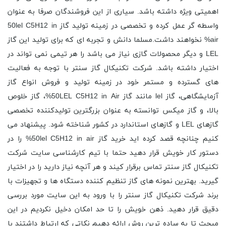
اهمیتی ویژه داشته باشد. سیاری از این فروشندگان صرفا به عنوان
واسطه گر عمل کرده و تخصصی در زمینه تولید گاز 50lel C5H12 in
air% نخواهند داشت.مسلما دانش و تجربه ای که برای تولید این گاز
LEL و دیگر محصولات گازی نیاز می باشد را هر تیمی نمی تواند در
اختیار داشته باشد. شرکت تکنیکال گاز سنتر با توجه به فعالیت
های گسترده و مستمر خود در زمینه تولید و فروش انواع گاز
آزمایشگاهی، گاز lel مانند گاز 50LEL C5H12 in Air%، گاز خلوص
بالا، و گاز میکس توانسته به عنوان بزرگترین تولیدکننده تخصصی
گازهای LEL و گازهای استاندارد در کشور شناخته شود. پیشنهاد می
کنیم چنانچه قصد کرده اید خرید گاز 50lel C5H12 in air% را در
دستور کار خویش قرار دهید حتما با تیم کارشناسی سایت شرکت
تکنیکال گاز سنتر تماس برقرار کیند و هر آنچه نیاز دارید را در اختیار
گیرید. بهترین نمونه های گاز تنظیم کننده دستگاه ها و تجهیزات با
برند شرکت تکنیکال گاز سنتر را با ورود به این سایت مورد بررسی
دقیق قرار دهید. ذهن خویش را تا حد امکان دخیل نکردیم در این
مبحث تا به ساده ترین روش ارائه دهیم نکاتی که ارتباط داشتند با