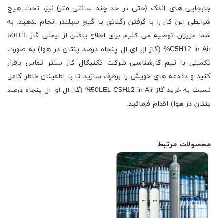
جابجایی های اندک (حتی در حد چند سانتی متر) نیز، تحت هیچ
شرایطی این کار را با گرفتن رگلاتور یا گیچ سیلندر انجام ندهید. به
شما عزیزان توصیه می کنیم برای اطلاع یافتن از ایمنی گاز 50LEL
C5H12 in Air% (گاز ال ای ال پنجاه درصد پنتان در هوا) به صورت
تکمیلی با تیم کارشناسی شرکت تکنیکال گاز سنتر تماس برقرار
کنید و دغدغه های خویش را برطرف سازید تا با اطمینان خاطر کامل
نسبت به خرید گاز 50LEL C5H12 in Air% (گاز ال ای ال پنجاه درصد
پنتان در هوا) اقدام فرمائید.
محصولات مرتبط