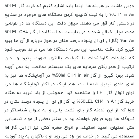
جویی داشت در هزینه ها. ابتدا باید اشاره کنیم که خرید گاز 50LEL
CH4 in Air% را به نیت کالیبره کردن دستگاه های موجود در صنایع
در دستور کار قرار می دهند. میزان دقت این دستگاه ها در طولانی
مدت دچار اختلال شده و می بایست به استفاده از گاز 50LEL CH4
in Air% (گاز ال ای ال پنجاه درصد متان در هوا) دوباره از آن ها بهره
گیری کرد. دقت مناسب این نمونه دستگاه ها می تواند موجب شود
که تولیدات کارخانجات با کیفیت بالاتری صورت پذیرد و بدین
ترتیب از هدر رفتن سرمایه های یک سیستم ممانعت به عمل آورده
شود. بهره گیری از گاز 50lel CH4 in air% در آزمایشگاه ها نیز به
امری عادی تبدیل شده است. هم اینک در اکثر آزمایشگاه ها می
توان انواع گاز LEL را مشاهده کرد. همچنین از یاد نبرید به هگام
خرید گاز 50LEL CH4 in Air% یا گاز ال ای ال پنجاه درصد متان در
هوا که از این نمونه گاز برای نشت یابی و به عنوان شناساگر در
نیروگاه ها بهره فراوان خواهند برد. در سنتز بعضی از مواد شیمیایی
مثل استیلن، اسید استیک، و انواع حشره کش نیز از این گاز lel
استفاده می گردد. در خوابِ من راه می رود او و ناگهان به یاد آوردیم