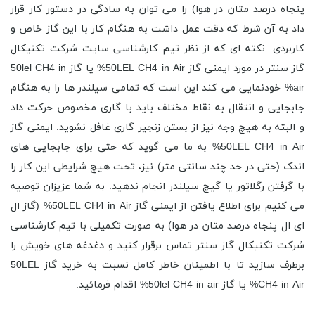
پنجاه درصد متان در هوا) را می توان به سادگی در دستور کار قرار
داد به آن شرط که دقت عمل داشت به هنگام کار با این گاز خاص و
کاربردی. نکته ای که از نظر تیم کارشناسی سایت شرکت تکنیکال
گاز سنتر در مورد ایمنی گاز 50LEL CH4 in Air% یا گاز 50lel CH4 in
air% خودنمایی می کند این است که تمامی سیلندر ها را به هنگام
جابجایی و انتقال به نقاط مختلف باید با گاری مخصوص حرکت داد
و البته به هیچ وجه نیز از بستن زنجیر گاری غافل نشوید. ایمنی گاز
50LEL CH4 in Air% به ما می گوید که حتی برای جابجایی های
اندک (حتی در حد چند سانتی متر) نیز، تحت هیچ شرایطی این کار را
با گرفتن رگلاتور یا گیچ سیلندر انجام ندهید. به شما عزیزان توصیه
می کنیم برای اطلاع یافتن از ایمنی گاز 50LEL CH4 in Air% (گاز ال
ای ال پنجاه درصد متان در هوا) به صورت تکمیلی با تیم کارشناسی
شرکت تکنیکال گاز سنتر تماس برقرار کنید و دغدغه های خویش را
برطرف سازید تا با اطمینان خاطر کامل نسبت به خرید گاز 50LEL
CH4 in Air% یا گاز 50lel CH4 in air% اقدام فرمائید.