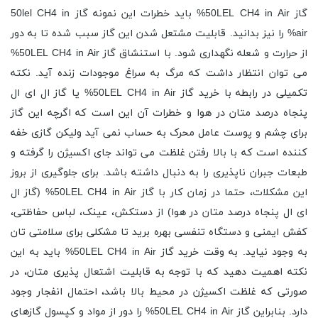
گاز 50LEL CH4 in Air% باید خطرات این نمونه گاز 50lel CH4 in
air% را نیز بدانید. قابلیت مشتعل شدن این گاز سبب شده تا به دور
از حرارت و شعله نگهداری شود. با استنشاق گاز 50LEL CH4 in Air%
می توان انتظار داشت که مرگ به سراغ موجودات زنده آید. نکته
تکمیلی در رابطه با خرید گاز 50LEL CH4 in Air% یا گاز ال ای ال
پنجاه درصد متان در هوا و خطرات آن این است که اگرچه این گاز
برای چشم و پوست عامل محرک به حساب نمی آید ولیکن گازی خفه
کننده است که با بالا رفتن غلظت می تواند جای اکسیژن را گرفته و
طبعات جبران ناپذیری را به دنبال داشته باشد. برای جلوگیری از بروز
این مشکلات، حتما در زمان کار با گاز 50LEL CH4 in Air% (گاز ال
ای ال پنجاه درصد متان در هوا) از دستکش، عینک، لباس حفاظتی،
کفش ایمنی و دستگاه تنفسی بهره برید تا مشکلی برای سلامتی تان
به وجود نیاید. به وقت خرید گاز 50LEL CH4 in Air% باید به این
نکته اهمیت دهید که با توجه به قابلیت اشتعال پذیری متان، در
صورتی که غلظت اکسیژن در محیط بالا باشد، احتمال انفجار وجود
دارد. بنابراین گاز 50LEL CH4 in Air% را دور از مواد و کپسول گازهای