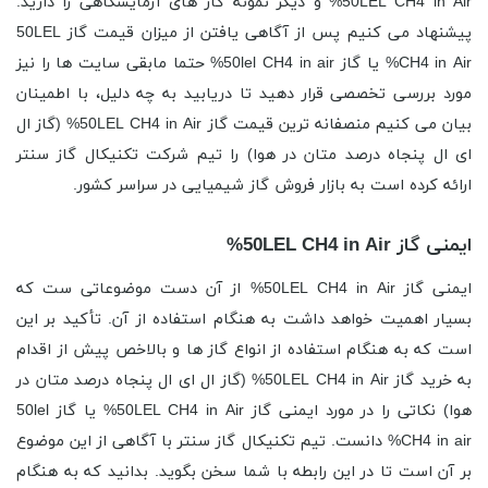
50LEL CH4 in Air% و دیگر نمونه گاز های آزمایشگاهی را دارید.
پیشنهاد می کنیم پس از آگاهی یافتن از میزان قیمت گاز 50LEL
CH4 in Air% یا گاز 50lel CH4 in air% حتما مابقی سایت ها را نیز
مورد بررسی تخصصی قرار دهید تا دریابید به چه دلیل، با اطمینان
بیان می کنیم منصفانه ترین قیمت گاز 50LEL CH4 in Air% (گاز ال
ای ال پنجاه درصد متان در هوا) را تیم شرکت تکنیکال گاز سنتر
ارائه کرده است به بازار فروش گاز شیمیایی در سراسر کشور.
ایمنی گاز 50LEL CH4 in Air%
ایمنی گاز 50LEL CH4 in Air% از آن دست موضوعاتی ست که
بسیار اهمیت خواهد داشت به هنگام استفاده از آن. تأکید بر این
است که به هنگام استفاده از انواع گاز ها و بالاخص پیش از اقدام
به خرید گاز 50LEL CH4 in Air% (گاز ال ای ال پنجاه درصد متان در
هوا) نکاتی را در مورد ایمنی گاز 50LEL CH4 in Air% یا گاز 50lel
CH4 in air% دانست. تیم تکنیکال گاز سنتر با آگاهی از این موضوع
بر آن است تا در این رابطه با شما سخن بگوید. بدانید که به هنگام