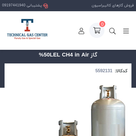
فروش گازهای کالیبراسیون
پشتیبانی 09197441940
0
صفحه اصلی
محصولات
گاز 50LEL CH4 in Air%
گاز 50LEL CH4 in Air%
کدکالا: