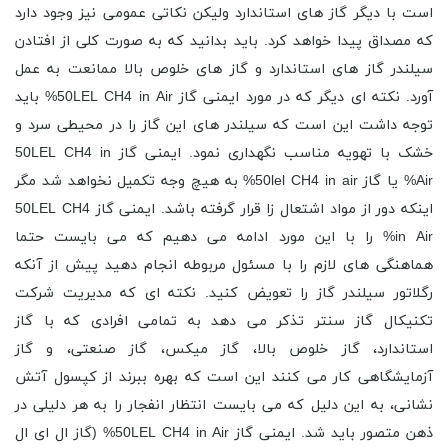
است با دیگر گاز های استاندارد ولیکن نکاتی عمومی نیز وجود دارد
که مصداق پیدا خواهد کرد. باید بدانید که به صورت کلی از افتادن
سیلندر گاز های استاندارد و گاز های خلوص بالا ممانعت به عمل
آورد. نکته ای دیگر که در مورد ایمنی گاز 50LEL CH4 in Air% باید
توجه داشت این است که سیلندر های این گاز را در محیطی سرد و
خشک با تهویه مناسب نگهداری نمود. ایمنی گاز 50LEL CH4 in
Air% یا گاز 50lel CH4 in air% به هیچ وجه تکمیل نخواهد شد مگر
اینکه دور از مواد اشتعال زا قرار گرفته باشد. ایمنی گاز 50LEL CH4
in Air% را با این مورد ادامه می دهیم که می بایست حتما
هماهنگی های لازم را با مسئول مربوطه انجام دهید پیش از آنکه
رگلاتور سیلندر گاز را تعویض کنید. نکته ای که مدیریت شرکت
تکنیکال گاز سنتر تذکر می دهد به تمامی افرادی که با گاز
استاندارد، گاز خلوص بالا، گاز میکس، گاز صنعتی، و گاز
آزمایشگاهی کار می کنند این است که بهره ببرند از کپسول آتش
نشانی، به این دلیل که می بایست انتظار انفجار را به هر دلیلی در
ذهن متصور باید شد. ایمنی گاز 50LEL CH4 in Air% (گاز ال ای ال