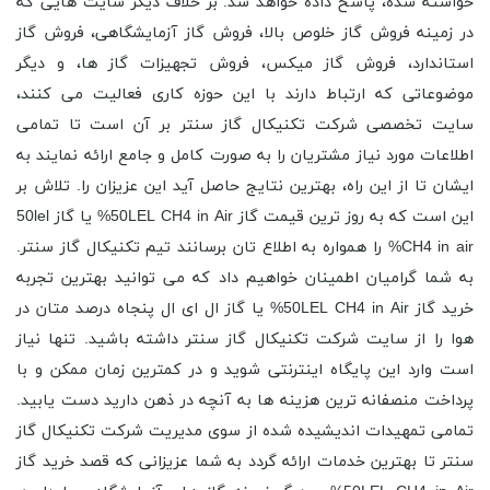
خواسته شده، پاسخ داده خواهد شد. بر خلاف دیگر سایت هایی که
در زمینه فروش گاز خلوص بالا، فروش گاز آزمایشگاهی، فروش گاز
استاندارد، فروش گاز میکس، فروش تجهیزات گاز ها، و دیگر
موضوعاتی که ارتباط دارند با این حوزه کاری فعالیت می کنند،
سایت تخصصی شرکت تکنیکال گاز سنتر بر آن است تا تمامی
اطلاعات مورد نیاز مشتریان را به صورت کامل و جامع ارائه نمایند به
ایشان تا از این راه، بهترین نتایج حاصل آید این عزیزان را. تلاش بر
این است که به روز ترین قیمت گاز 50LEL CH4 in Air% یا گاز 50lel
CH4 in air% را همواره به اطلاع تان برسانند تیم تکنیکال گاز سنتر.
به شما گرامیان اطمینان خواهیم داد که می توانید بهترین تجربه
خرید گاز 50LEL CH4 in Air% یا گاز ال ای ال پنجاه درصد متان در
هوا را از سایت شرکت تکنیکال گاز سنتر داشته باشید. تنها نیاز
است وارد این پایگاه اینترنتی شوید و در کمترین زمان ممکن و با
پرداخت منصفانه ترین هزینه ها به آنچه در ذهن دارید دست یابید.
تمامی تمهیدات اندیشیده شده از سوی مدیریت شرکت تکنیکال گاز
سنتر تا بهترین خدمات ارائه گردد به شما عزیزانی که قصد خرید گاز