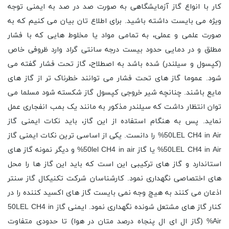
کار با انواع گاز آزمایشگاهی به صورت صد در صد به ایمنی توجه
ویژه می بایست داشته باشید. برای اطلاع تان بیان می کنیم که به
صورت علمی و عملی، به تمامی مواد یا مخلوط هایی که با فشار
مطلق و در دمایی حدود بیست درجه سانتی گراد وارد ظروفی خاص
(کپسول و سیلندر) شده باشد به اصطلاح، گاز تحت فشار گفته می
شود. عموما گاز های تحت فشار می توانند خطرناک تر از گاز های
مایع باشند. چنانچه شیر خروجی کپسول گاز شکسته شود مسلما می
توان انتظار داشت که سیلندر مذکور به مانند یک بمب انفجاری عمل
نماید. پس به هنگام استفاده از این گاز، باید نکات ایمنی گاز
50LEL CH4 in Air% را دانست. یکی از اساسی ترین نکات ایمنی گاز
50LEL CH4 in Air% یا گاز 50lel CH4 in air% و دیگر نمونه گاز های
استاندارد و گاز های ترکیبی این است که باید این گاز ها را محل
های اختصاصی نگهداری نمود. کارشناسان شرکت تکنیکال گاز سنتر
اذعان می کنند به هیچ وجه نمی بایست گاز های اکسید کننده را در
کنار گاز های مشتعل شونده نگهداری نمود. ایمنی گاز 50LEL CH4 in
Air% (گاز ال ای ال پنجاه درصد متان در هوا) تا حدودی متفاوت