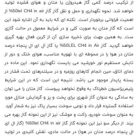
از ترکیب درصد کمی گاز هیدروژن یا متان و هوای فشرده تولید
خواهد شد. نحوه نگهداری و حمل و نقل گاز گاز 50lel CH4 in air% از
اهمیت فراوانی برخوردار است. نکته ای که باید به آن اشاره شود این
است که گاز متان به صورت کلی و در شرایط معمول در حالت گازی
ست. به همین جهت برای ذخیره سازی آن از کربن فعال بهره گیری
خواهد گردید. گاز 50LEL CH4 in Air% یا گاز ال ای ال پنجاه درصد
متان در هوا را در محوطه ای با تهویه مناسب، هوای خنک و دور از
تابش مستقیم نور خورشید می بایست نگهداری نمود. این ماده در
دمای اتاق، حین انجام کارهای روزمره و در سیلندرهای تحت فشار در
بسته پایدار موجود می باشد. نتیجه این است که در این شرایط
پلیمریزاسیون خطرناک به وقوع نخواهد پیوست. گاز متان را می توان
به سادگی به عنوان گاز شهری برای پخت و پز و گرمایش منازل مورد
استفاده گسترده قرار داد و نوعی سوخت بسیار پاک نیز به شمار آورد.
به عنوان سوخت خودرو، راکت و موشک نیز از این نمونه گاز بهره می
برند. از دیگر سو نیز این نمونه گاز گاز 50lel CH4 in air% (گاز ال ای
ال پنجاه درصد متان در هوا) در حالت عادی، نقش کلیدی در تولید