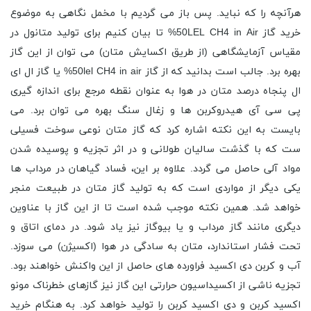
هرآنچه را که نباید. پس باز می گردیم با مخمل نگاهی به موضوع
خرید گاز 50LEL CH4 in Air% تا بیان کنیم برای تولید متانول در
مقیاس آزمایشگاهی (از طریق اکسایش متان) می توان از این گاز
بهره برد. جالب است بدانید که از گاز 50lel CH4 in air% یا گاز ال ای
ال پنجاه درصد متان در هوا به عنوان نقطه مرجع برای اندازه گیری
پی سی آی هیدروکربن ها و زغال سنگ بهره می توان برد. می
بایست به این نکته اشاره کرد که گاز متان نوعی سوخت فسیلی
ست که با گذشت سالیان طولانی و در اثر تجزیه و پوسیده شدن
مواد آلی حاصل می گردد. علاوه بر این، فساد گیاهان در مرداب ها
یکی دیگر از مواردی است که به تولید گاز متان در طبیعت منجر
خواهد شد. همین نکته موجب شده است تا از این گاز با عناوین
دیگری مانند گاز مرداب و یا بیوگاز نیز یاد شود. در دمای اتاق و
تحت فشار استاندارد، متان به سادگی در هوا (اکسیژن) می سوزد.
آب و کربن دی اکسید فراورده های حاصل از این واکنش خواهند بود.
تجزیه ناشی از اکسیداسیون حرارتی این گاز نیز گازهای خطرناک مونو
اکسید کربن و دی اکسید کربن را تولید خواهد کرد. به هنگام خرید