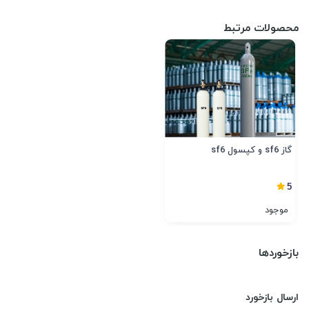
محصولات مرتبط
گاز sf6 و کپسول sf6
5
موجود
بازخوردها
ارسال بازخورد