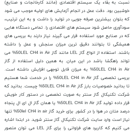
نسبت به بقاء یک سیستم اقتصادی (مانند کارخانجات و صنایع)
خوشبین بود. دقت عمل در انجام آزمایش های اولیه موجب می شود
که بتوان بیشترین صرفه جویی در تولید را داشت و به این ترتیب،
سودآوری حاصل شود سیستم های اقتصادی را. تمامی دستگاه هایی
که در صنایع مورد استفاده قرار می گیرند نیاز دارند به بررسی های
همیشگی تا بتوانند دقیق ترین میزان سنجش و عمل را داشته
باشند. استفاده از انواع گاز LEL مانند گاز 50LEL CH4 in Air% می
تواند راهگشا باشد در این میان. به همین دلیل استفاده از گاز
50LEL CH4 in Air% به میزان قابل توجهی افزایش داشته است.
بررسی تخصصی گاز 50LEL CH4 in Air% را در خدمت شما هستیم
تا بدانید خصوصیات بارز گاز 50LEL CH4 in Air% چیست. بدانید که
شرکت تکنیکال گاز سنتر به صورت تخصصی در دستور کار خویش
قرار داده تولید گاز 50LEL CH4 in Air% یا همان گاز ال ای ال پنجاه
درصد متان در هوا را در کشور. برای خرید گاز 50lel CH4 in air% تنها
نیاز است وارد سایت شرکت تکنیکال گاز سنتر شوید. در ابتدا اشاره
می کنیم که کاربرد های فراوانی را برای گاز LEL می توان متصور