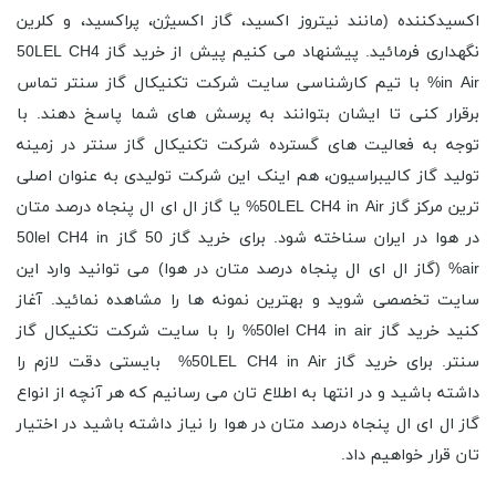
اکسیدکننده (مانند نیتروز اکسید، گاز اکسیژن، پراکسید، و کلرین
نگهداری فرمائید. پیشنهاد می کنیم پیش از خرید گاز 50LEL CH4
in Air% با تیم کارشناسی سایت شرکت تکنیکال گاز سنتر تماس
برقرار کنی تا ایشان بتوانند به پرسش های شما پاسخ دهند. با
توجه به فعالیت های گسترده شرکت تکنیکال گاز سنتر در زمینه
تولید گاز کالیبراسیون، هم اینک این شرکت تولیدی به عنوان اصلی
ترین مرکز گاز 50LEL CH4 in Air% یا گاز ال ای ال پنجاه درصد متان
در هوا در ایران سناخته شود. برای خرید گاز 50 گاز 50lel CH4 in
air% (گاز ال ای ال پنجاه درصد متان در هوا) می توانید وارد این
سایت تخصصی شوید و بهترین نمونه ها را مشاهده نمائید. آغاز
کنید خرید گاز 50lel CH4 in air% را با سایت شرکت تکنیکال گاز
سنتر. برای خرید گاز 50LEL CH4 in Air% بایستی دقت لازم را
داشته باشید و در انتها به اطلاع تان می رسانیم که هر آنچه از انواع
گاز ال ای ال پنجاه درصد متان در هوا را نیاز داشته باشید در اختیار
تان قرار خواهیم داد.