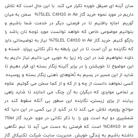
سان آینه ای صیقل خورده تکرار می کند. با این حال است که تلاش
داریم در مورد نحوه خرید گاز 75LEL C4H10 in Air% سخن به میان
آوریم. اجازه یافتیم تا در فرصتی دیگر در خدمت شما باشیم و
بتوانیم موضوعی خاص که خواهد توانست مورد توجه تان باشد را
بازگو کنیم. خرید گاز 75LEL C4H10 in Air% نیاز به توضیحاتی دارد
که نگارنده بر آن است تا در این رابطه به ذکر نکاتی بپرازد. خسته و
دلزده نخواهیم شد در این راه زیرا به خوبی می دانیم نیاز داریم به
این موضوع تا خویشتن را در برابر آئینه زنگار بسته ای قرار دهیم تا
شاید از این مسیر در رسیم به نُه‌توهای ذهنی زنگار بسته و پوسیده.
کسی نخواهد دانست از چه و از که و از کجا سخن می گوئیم. علاوه
بر تمامی مواردی که دیگران به آن چنگ می اندازند تا شاید راهی
بیابند از برای زیستن، نگارنده این سطور بی آنکه سقوط کند در
حوائج روزمره، تلاش می کند تا در گذرد از بی کسی در این دنیا که
شمشیری دو لبه است وی را. با ذکر نکاتی در مورد خرید گاز 75lel
C4H10 in air% است که فرصتی به دست می آید تا نبم نگاهی
داشته باشیم به زندگی خویش. مدیریت سایت شرکت تکنیکال گاز