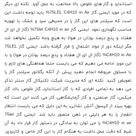
استاندارد و گاز های خلوص بالا ممانعت به عمل آورد. نکته ای دیگر
که در مورد ایمنی گاز 75LEL C4H10 in Air% باید توجه داشت این
است که سیلندر های این گاز را در محیطی سرد و خشک با تهویه
مناسب نگهداری نمود. ایمنی گاز 75lel C4H10 in air% (گاز ال ای ال
هفتاد و پنج درصد بوتان در هوا) به هیچ وجه تکمیل نخواهد شد
مگر اینکه دور از مواد اشتعال زا قرار گرفته باشد. ایمنی گاز 75LEL
C4H10 in Air% (گاز ال ای ال هفتاد و پنج درصد بوتان در هوا) را با
این مورد ادامه می دهیم که می بایست حتما هماهنگی های لازم را
با مسئول مربوطه انجام دهید پیش از آنکه رگلاتور سیلندر گاز را
تعویض کنید. نکته ای که مدیریت شرکت تکنیکال گاز سنتر تذکر
می دهد به تمامی افرادی که با گاز استاندارد، گاز خلوص بالا، گاز
میکس، گاز صنعتی، و گاز آزمایشگاهی کار می کنند این است که
بهره ببرند از کپسول آتش نشانی، به این دلیل که می بایست انتظار
انفجار را به هر دلیلی در ذهن متصور باید شد. ایمنی گاز 75lel
C4H10 in air% را می توان به سادگی در دستور کار قرار داد به آن
شرط که دقت عمل داشت به هنگام کار با این گاز خاص و کاربردی.