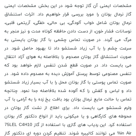
مشخصات ایمنی آن گاز توجه شود در این بخش مشخصات ایمنی
گاز نرمال بوتان را مورد بررسی قرار خواهیم داد. اثرات استنشاق
نرمال بوتان شامل خواب آلودگی، بی حالی، خفگی، آریتمی قلبی،
نوسانات فشار خون، از دست دادن حافظه کوتاه مدت و نیز منجر به
مرگ می گردد. در صورت تماس چشمی با گاز بوتان بایستی به
سرعت چشم را با آب زیاد شستشو داد تا بهبود حاصل شود. در
صورت استنشاق گاز بوتان مصدوم را بلافاصله به هوای آزاد انتقال
می بایست داد. در صورت قطع شدن تنفس لازم خواهد بود که
تنفس مصنوعی توسط پرسنل آموزش دیده به مصدوم داده شود. در
صورت تماس پوستی با گاز بوتان محل را با آب بسیار زیاد شستشو
داد و لباس و کفش را که آلوده شده بلافاصله جدا نمود. چنانچه
تماس با حالت مایع نرمال بوتان بود بافت یخ زده را به آرامی با آب
ولرم شستشو می بایست داد. برای اطلاع از نشت گاز بوتان در
محوطه های کارگاهی و یا میکونی باید از انواع دتکتور گار بوتان
استفاده کرد. این ردیاب های گازی با استفاده از گاز 75LEL C4H10
in Air% می توانند کالیبره شوند. تنظیم کردن دوره ای دتکتور گاز