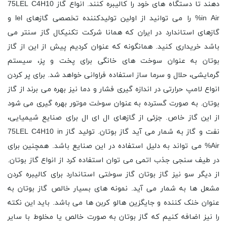
دهند تا دستگاه های خود را کالیبره کنند. انواع گاز 75LEL C4H10
in Air% را می توانید از اولین تولیدکننده تخصصی گازهای lel و
گازهای استاندارد در ایران که همانا شرکت تکنیکال گاز سنتر می
باشد خریداری کنید. همانگونه که عنوان کردیم پیش از این از گاز
بوتان به عنوان سوخت های خانگی برای پخت و پز، سیستم
گرمایشی، حلال و سرما ساز استفاده فراوانی خواهد شد. برای پر کردن
انواع لامپ حرارتی در اندازه گیری فشار و دما نیز بهره می برند از گاز
بوتان. به صورت گسترده به عنوان سوخت موتور بهره گیری می شود
از این گاز خاص. جزئی از گازهای ال ای ال برای صنایع شیمیایی،
نفت و گاز به شمار می آید گاز بوتان. تولید گاز 75LEL C4H10 in
Air% می تواند به دلیل استفاده در این صنایع باشد. همچنین برای
در طیف سنجی جذب اتمی می توان استفاده کرد از انواع گاز بوتان.
از دیگر سو نیز گاز بوتان گاز سوختی استاندارد برای کالیبره کردن
مشعل ‌ها به شمار می آید. نمونه های بسیار خالص گاز بوتان به
عنوان خنک کننده و جایگزین هالو کربن ها می باشد. باید این نکته
را نیز اضافه کنیم که گاز بوتان به صورت خالص یا مخلوط با سایر