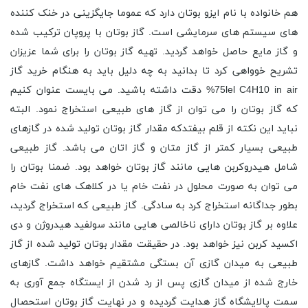
هم خانواده با نام ایزو بوتان دارد که عموما جایگزینی در خنک کننده
های سیستم های سرمایشی است. گاز بوتان با پروپان ترکیب شده
و گاز مایع حاصل خواهد گردید. تهیه گاز بوتان را برای شما عزیزان
تشریح خوواهی کرد تا بدانید به چه دلیل باید به هنگام خرید گاز
75lel C4H10 in air% دقت داشته باشید. می بایست عنوان کنیم
که گاز بوتان را می ‌توان از گاز های طبیعی استخراج نمود. البته
نباید این نکته از قلم بیفتدکه مقدار گاز بوتان تولید شده در گازهای
طبیعی بسیار کمتر از گاز متان و گاز اتان می باشد. گاز طبیعی
شامل هیدروکربن هایی مانند گاز بوتان خواهد بود. ضمنا بوتان را
می توان به صورت محلول در نفت خام یا در کلاهک های نفت خام
بطور جداگانه استخراج کرد به سادگی. گاز طبیعی که استخراج گردید،
علاوه بر گاز بوتان دارای ناخالصی هایی مانند سولفید هیدروژن و دی
اکسید کربن نیز خواهد بود. در حقیقت مقدار بوتان تولید شده از گاز
طبیعی به میدان گازی آن بستگی مشتقیم خواهد داشت. گازهای
خارج شده از میدان گازی پس از رد شدن از ایستگاه جمع آوری به
سمت پالایشگاه گاز هدایت گردیده و در نهایت گاز بوتان استحصال