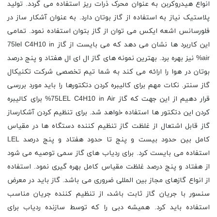
انواع هیدروکربن به عنوان محرک ذرات ریز استفاده می گردد. تولید
پلاستیک نیاز به استفاده از گاز بوتان دارد. به عنوان آشکار ساز در
فلورسانس اشعه ایکس می توان از گاز بتوان استفاده نمود. تمامی
این کاربرد ها نشان می دهد که می بایست از گاز 75lel C4H10 in
air% نیز بهره برد. بهترین نمونه های گاز ال ای ال هفتاد و پنج درصد
بوتان در هوا را ارائه می کند به شما تیم تخصصی شرکت تکنیکال
گاز سنتر. نکات مهم برای کالیبره کردن دتکتورها را باید مورد بررسی
قرار دهیم از این جهت که گاز 75LEL C4H10 in Air% برای کالیبره
کردن این دتکتور ها استفاده خواهد شد. برای تنظیم کردن آشکارساز
گاز قابل اشتعال از غلظت گاز تنظیم کننده دستگاه ها در مقیاس
کامل بین حدود بیست و پنج تا حدود هفتاد و پنج درصد LEL
استفاده می بایست کرد. برای ردیاب های گاز سمی توصیه می شود
از هفتاد و پنج درصد غلظت مقیاس کامل بهره گیری نمود. استفاده
از انواع گازهای مجاز بین المللی ضروری می باشد. گاز باید در معرض
سنسور با جریان گاز ثابت باشد، از تنظیم کننده جریان مناسب
استفاده باید کرد. همیشه دبی را که توسط سازنده ردیاب برای