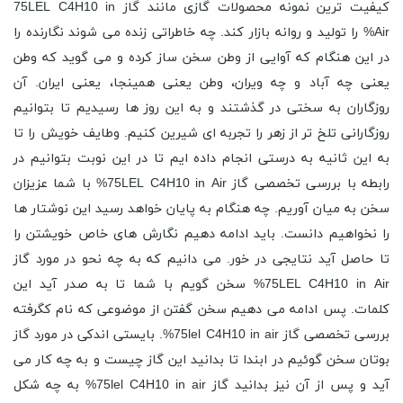
کیفیت ترین نمونه محصولات گازی مانند گاز 75LEL C4H10 in
Air% را تولید و روانه بازار کند. چه خاطراتی زنده می شوند نگارنده را
در این هنگام که آوایی از وطن سخن ساز کرده و می گوید که وطن
یعنی چه آباد و چه ویران، وطن یعنی همینجا، یعنی ایران. آن
روزگاران به سختی در گذشتند و به این روز ها رسیدیم تا بتوانیم
روزگارانی تلخ تر از زهر را تجربه ای شیرین کنیم. وطایف خویش را تا
به این ثانیه به درستی انجام داده ایم تا در این نوبت بتوانیم در
رابطه با بررسی تخصصی گاز 75LEL C4H10 in Air% با شما عزیزان
سخن به میان آوریم. چه هنگام به پایان خواهد رسید این نوشتار ها
را نخواهیم دانست. باید ادامه دهیم نگارش های خاص خویشتن را
تا حاصل آید نتایجی در خور. می دانیم که به چه نحو در مورد گاز
75LEL C4H10 in Air% سخن گویم با شما تا به صدر آید این
کلمات. پس ادامه می دهیم سخن گفتن از موضوعی که نام کگرفته
بررسی تخصصی گاز 75lel C4H10 in air%. بایستی اندکی در مورد گاز
بوتان سخن گوئیم در ابندا تا بدانید این گاز چیست و به چه کار می
آید و پس از آن نیز بدانید گاز 75lel C4H10 in air% به چه شکل