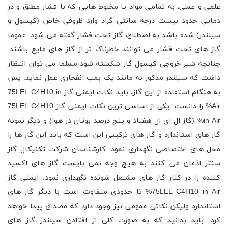
علمی و عملی، به تمامی مواد یا مخلوط هایی که با فشار مطلق و در
دمایی حدود بیست درجه سانتی گراد وارد ظروفی خاص (کپسول و
سیلندر) شده باشد به اصطلاح، گاز تحت فشار گفته می شود. عموما
گاز های تحت فشار می توانند خطرناک تر از گاز های مایع باشند.
چنانچه شیر خروجی کپسول گاز شکسته شود مسلما می توان انتظار
داشت که سیلندر مذکور به مانند یک بمب انفجاری عمل نماید. پس
به هنگام استفاده از این گاز، باید نکات ایمنی گاز 75LEL C4H10 in
Air% را دانست. یکی از اساسی ترین نکات ایمنی گاز 75LEL C4H10
in Air% (گاز ال ای ال هفتاد و پنج درصد بوتان در هوا) و دیگر نمونه
گاز های استاندارد و گاز های ترکیبی این است که باید این گاز ها را
محل های اختصاصی نگهداری نمود. کارشناسان شرکت تکنیکال گاز
سنتر اذعان می کنند به هیچ وجه نمی بایست گاز های اکسید
کننده را در کنار گاز های مشتعل شونده نگهداری نمود. ایمنی گاز
75LEL C4H10 in Air% تا حدودی متفاوت است با دیگر گاز های
استاندارد ولیکن نکاتی عمومی نیز وجود دارد که مصداق پیدا خواهد
کرد. باید بدانید که به صورت کلی از افتادن سیلندر گاز های