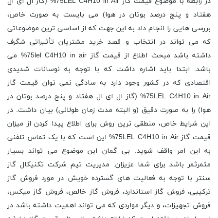
در رابطه با موضوع قیمت گاز 75LEL C4H10 in Air% (گاز ال ای ال
هفتاد و پنج درصد بوتان در هوا) می بایست به صورت خاص،
بررسی هایی را انجام داد به این جهت که از اساسی ترین موضوعاتی
که می تواند در انتخاب و قصد خرید مشتریان تأثیراتی شگرف
داشته باشد مبحث اطلاع از قیمت گاز 75lel C4H10 in air% می
باشد. ابتدا باید اشاره داشت که با توجه به نوسانات شدیدی
اقتصادی که در کشور وجود دارد به سادگی نمی توان قیمت گاز
75LEL C4H10 in Air% (گاز ال ای ال هفتاد و پنج درصد بوتان در
هوا) را به صورت دقیق (و البته مدت زمان طولانی) بیان داشت. در
این شرایط خاص، منطقی ترین روش برای اطلاع پیدا کردن از میزان
قیمت گاز 75LEL C4H10 in Air% این است که با یک تماس تلفنی
به این امر واقف شوید. بی گمان این موضوع می تواند بسیار
مثمرثمر باشد برای شما عزیزان. مدیریت تیم شرکت تکنیکال گاز
سنتر با توجه به فعالیت های گسترده خویش در مورد فروش گاز
ترکیبی، فروش گاز استاندارد، فروش گاز خالص، فروش گاز میکس،
فروش تجهیزات، و دیگر مواردی که می تواند اهمیت داشته باشد در