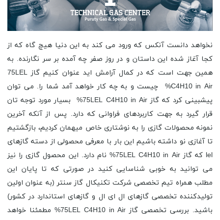
نخواهد دانست آنکس که ورود می کند به این دنیا هیچ گاه که از
کجا آغاز شده این داستان و در روز صفر چه آمده بر سر نگارنده. به
همین جهت است که در کمال آرامش اید عنوان کنیم گاز 75LEL
C4H10 in Air% چیست و به چه کار خواهد آمد شما را. می توان
پیشبینی کرد که گاز 75LEL C4H10 in Air% بسیار مورد توجه تان
قرار گیرد به جهت کاربردهای فراوانی که دارد. پس از آنکه آخرین
نمونه محصولات گازی را به نوشتاری خاص میهمان کردیم، بازگشتیم
تا آغازی نو داشته باشیم این بار با معرفی محصولی از دسته گازهای
lel که گاز 75LEL C4H10 in Air% نام دارد. این محصول گازی را نیز
می توانید به خوبی شناسایی کنید در صورتی که تا پایان این
مطلب همراه تیم تخصصی شرکت تکنیکال گاز سنتر (به عنوان اولین
تولیدکننده تخصصی گازهای ال ای ال و گازهای استاندارد در کشور)
باشید. بررسی تخصصی گاز 75LEL C4H10 in Air% مطمئنا خواهد