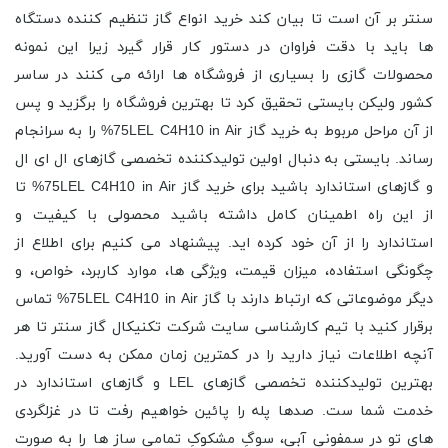
سنتر بر آن است تا بیان کند خرید انواع گاز تنظیم کننده دستگاه
ها باید با دقت فراوان در دستور کار قرار گیرد زیرا این نمونه
محصولات گازی را بسیاری از فروشگاه ها ارائه می کنند در ساسر
کشور ولیکن بایستی تحقیق کرد تا بهترین فروشگاه را برگزید و پس
از آن مراحل مربوط به خرید گاز 75LEL C4H10 in Air% را به سرانجام
رساند. بایستی به دنبال اولین تولیدکننده تخصصی گازهای ال ای ال
و گازهای استاندارد باشید برای خرید گاز 75LEL C4H10 in Air% تا
از این راه اطمینان کامل داشته باشید محصولی با کیفیت و
استاندارد را از آن خود کرده اید. پیشنهاد می کنیم برای اطلاع از
چگونگی استفاده، میزان قیمت، ویژگی ها، موارد کاربرد، خواص، و
دیگر موضوعاتی که ارتباط دارند با گاز 75LEL C4H10 in Air% تماس
برقرار کنید با تیم کارشناسی سایت شرکت تکنیکال گاز سنتر تا هر
آنچه اطلاعات نیاز دارید را در کمترین زمان ممکن به دست آورید.
بهترین تولیدکننده تخصصی گازهای LEL و گازهای استاندارد در
خدمت شما ست. صدها پله را پائین خواهیم رفت تا در غزلگردی
های تو در سمفونیِ آبی، سوگِ مشکوکِ تمامی ساز ها را به صورت