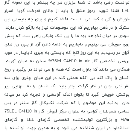
توانست راهی باشد تا شما عزیزان هر چه بیتشر با این نمونه گاز
LEL آشنا شوید. رموز عشق را باید از جانان آموخت گویا. اسرار
خویش را کِی و کجا می بایست افشا کنیم و برای چه بایستی این
سترگ را در ذهن بیاوریم که این موضوعات نیاز به بازگو کردن دارند.
سودی در میان نخواهد بود ما را بی شک ولیکن راهی ست که پیش
روی خویش می بینیم و ناچاریم به ادامه دادن آن. از پسِ روز های
گران در رسیدیم به این روز تلخ که بایستی به جبری ناپایدار در مورد
بررسی تخصصی گاز 75lel C4H10 in air% سخن به میان آوریم.
همگان می دانند که باران است که همه را می تواند در برگیرد و روح
انسان را پاک کند بی آنکه همتی کند در این میان. چتری برای سه
نفر نمی توان در نظر گرفت. چتر باید یک انسان را به تنهایی زیر
پوشش خویش گیرد تا بتوان اندک آرامشی را تجربه کرد در میانه
جان. بدانید این موضوع را که شرکت تکنیکال گاز سنتر در بین
تمامی هموطنان کرامی به عنوان مرکز فروش گاز 75LEL C4H10 in
Air% و بزرگترین تولیدکننده تخصصی گازهای LEL و گازهای
استاندارد در ایران شناخته می شود و به همین جهت توانسته با