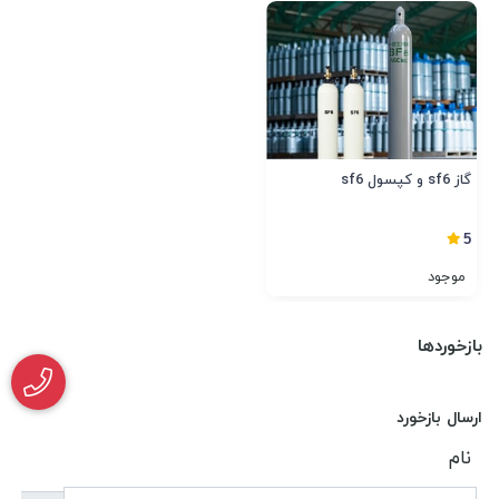
گاز sf6 و کپسول sf6
5
موجود
بازخوردها
ارسال بازخورد
نام