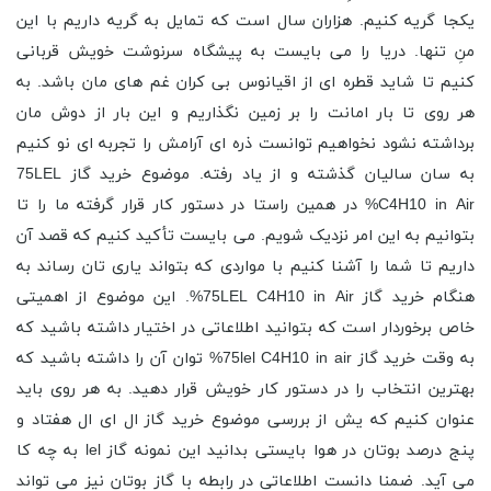
یکجا گریه کنیم. هزاران سال است که تمایل به گریه داریم با این
منِ تنها. دریا را می بایست به پیشگاه سرنوشت خویش قربانی
کنیم تا شاید قطره ای از اقیانوس بی کران غم های مان باشد. به
هر روی تا بار امانت را بر زمین نگذاریم و این بار از دوش مان
برداشته نشود نخواهیم توانست ذره ای آرامش را تجربه ای نو کنیم
به سان سالیان گذشته و از یاد رفته. موضوع خرید گاز 75LEL
C4H10 in Air% در همین راستا در دستور کار قرار گرفته ما را تا
بتوانیم به این امر نزدیک شویم. می بایست تأکید کنیم که قصد آن
داریم تا شما را آشنا کنیم با مواردی که بتواند یاری تان رساند به
هنگام خرید گاز 75LEL C4H10 in Air%. این موضوع از اهمیتی
خاص برخوردار است که بتوانید اطلاعاتی در اختیار داشته باشید که
به وقت خرید گاز 75lel C4H10 in air% توان آن را داشته باشید که
بهترین انتخاب را در دستور کار خویش قرار دهید. به هر روی باید
عنوان کنیم که یش از بررسی موضوع خرید گاز ال ای ال هفتاد و
پنج درصد بوتان در هوا بایستی بدانید این نمونه گاز lel به چه کا
می آید. ضمنا دانست اطلاعاتی در رابطه با گاز بوتان نیز می تواند