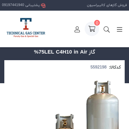
فروش گازهای کالیبراسیون
پشتیبانی 09197441940
0
صفحه اصلی
محصولات
گاز 75LEL C4H10 in Air%
گاز 75LEL C4H10 in Air%
کدکالا: