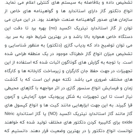
تشخیص داده و بلافاصله به سیستم‌ های کنترلی اعلام می نماید.
انواع دتکتور گاز دارای استاندارد ها و گواهینامه‌ های خاص از
سازمان‌ های صدور گواهینامه صنعت خواهند بود. در این میان می
توان از گاز استاندارد نیتریک اکسید (no) بهره برد تا دقت این
دستگاه خاص همواره بالا باشد و در بهترین شرایط خود به سر برد.
می توان توضیح داد که ردیاب گازی (دتکتور) به منظور شناسایی و
تشخیص میزان انواع گاز خطرناک موجود در یک منطقه طراحی شده
است. با توجه به گزارش های گوناگون اثبات شده که استفاده از این
تجهیزات در جهت حفظ جان کارگران و زیرساخت کارخانه ها و کارگاه
های مختلف ضروری می باشد. نکته مهم این است که با گذشت
زمان و فرسایش انواع سنسور گازی در اثر مواجهه با گازهای محیطی
نیاز است تا این تجهیزات به شکل پریودیک مورد آزمایش و آزمون
قرا گیرند. به این جهت ابزارهایی مانند کیت ها و انواع کپسول های
گاز مانند گاز استاندارد نیتریک اکسید (NO) یا گاز استاندارد Nitric
oxide برای کالیبره کردن دتکتور های مختلف تولید شده که خواهند
توانست انواع دتکتور را در بهترین وضعیت قرار دهند. دانستیم که