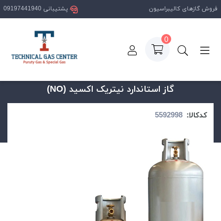
فروش گازهای کالیبراسیون
پشتیبانی 09197441940
0
صفحه اصلی
محصولات
گاز استاندارد نیتریک اکسید (NO)
گاز استاندارد نیتریک اکسید (NO)
کدکالا: