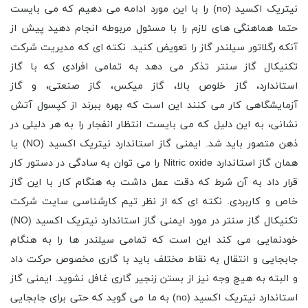
نیتریک اکسید (no) را با این مورد ادامه می دهیم که می بایست
حتما هماهنگی های لازم را با مسئول مربوطه انجام دهید پیش از
آنکه رگلاتور سیلندر گاز را تعویض کنید. نکته ای که مدیریت شرکت
تکنیکال گاز سنتر تذکر می دهد به تمامی افرادی که با گاز
استاندارد، گاز خلوص بالا، گاز میکس، گاز صنعتی، و گاز
آزمایشگاهی کار می کنند این است که بهره ببرند از کپسول آتش
نشانی، به این دلیل که می بایست انتظار انفجار را به هر دلیلی در
ذهن متصور باید شد. ایمنی گاز استاندارد نیتریک اکسید (NO) یا
همان گاز استاندارد Nitric oxide را می توان به سادگی در دستور کار
قرار داد به آن شرط که دقت عمل داشت به هنگام کار با این گاز
خاص و کاربردی. نکته ای که از نظر تیم کارشناسی سایت شرکت
تکنیکال گاز سنتر در مورد ایمنی گاز استاندارد نیتریک اکسید (NO)
خودنمایی می کند این است که تمامی سیلندر ها را به هنگام
جابجایی و انتقال به نقاط مختلف باید با گاری مخصوص حرکت داد
و البته به هیچ وجه نیز از بستن زنجیر گاری غافل نشوید. ایمنی گاز
استاندارد نیتریک اکسید (no) به ما می گوید که حتی برای جابجایی