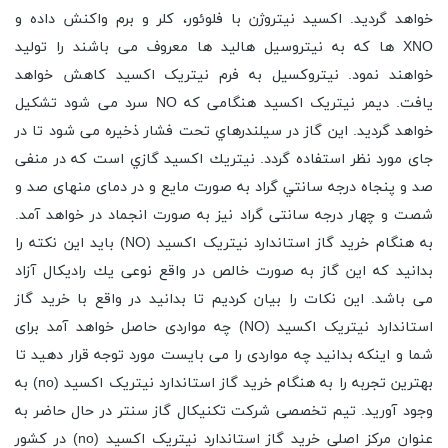
خواهد گردید. اکسید نیتروژن با فلوئور، کلر و برم واکنش داده و
XNO ها که به نیتروسیل هالید ها معروف می باشند را تولید
خواهند نمود. نیتروکسیل به فرم نیتریک اکسید کاهش خواهد
یافت. دیمر نیتریک اکسید هنگامی که NO سرد می شود تشکیل
خواهد گردید. این گاز در سيلندرهاي تحت فشار ذخيره می شود تا در
جای مورد نظر استفاده گردد. نيتريك اكسيد گازي است كه در منفی
صد و پنجاه درجه سانتي گراد به صورت مايع و در دمای منهای صد و
شصت و چهار درجه سانتی گراد نیز به صورت انجماد در خواهد آمد.
به هنگام خرید گاز استاندارد نیتریک اکسید (NO) باید این نکته را
بدانید که این گاز به صورت خالص در واقع نوعی يك راديكال آزاد
می باشد. این نکات را بیان کردیم تا بدانید در واقع با خرید گاز
استاندارد نیتریک اکسید (NO) چه مواردی حاصل خواهد آمد برای
شما و اینکه بدانید چه مواردی را می بایست مورد توجه قرار دهید تا
بهترین تجربه را به هنگام خرید گاز استاندارد نیتریک اکسید (no) به
وجود آورید. تیم تخصصی شرکت تکنیکال گاز سنتر در حال حاضر به
عنوان مرکز اصلی خرید گاز استاندارد نیتریک اکسید (no) در کشور