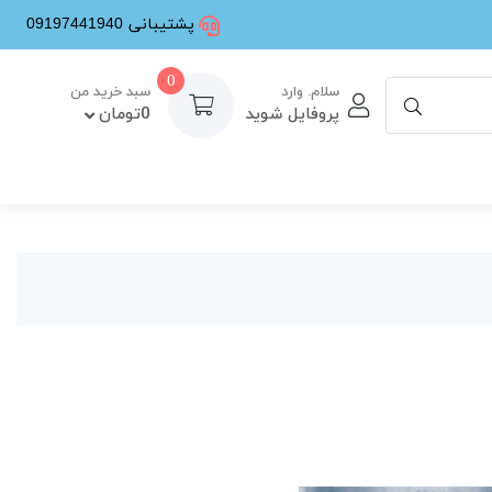
پشتیبانی 09197441940
0
سلام. وارد
سبد خرید من
پروفایل شوید
0تومان