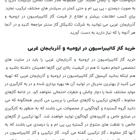
درخواست خود را ارسال نمایند. این مجموعه قادر است تمامی ترکیبات گازی را
به صورت درصدی ، پی پی ام و حتی کمتر در سیلندر های مختلف ترکیب نماید.
برای کسب اطلاعات بیشتر و اطلاع از قیمت گاز کالیبراسیون در ارومیه و
آذربایجان غربی می توانید به شرکت تکنیکال گاز سنتر مراجعه کنید و در آنجا
هر آنچه را که نیاز دارید به دست آورید.
خرید گاز کالیبراسیون در ارومیه و آذربایجان غربی
خرید گاز کالیبراسیون در ارومیه و آذربایجان غربی را باید در سایت های
تخصصی انجام دهید تا هم در کیفیت بالای این گازها اطمینان داشته باشید و.
هم اینکه بدانید کپسول گاز کالیبراسیون در ارومیه و آذربایجان غربی که تهیه
می کنید از بهترین متریال در تولید آن ها بهره برداری شده و در به کارگیری در
موارد مختلف شما را دچار چالش و خطرات احتمالی نخواهد کرد. در ادامه گازهای
مخلوط ، گازهای ترکیبی یا گازهای میکس را بررسی می کنیم. همانگونه که می
دانید گروه گسترده و گوناگونی از محصولات می باشند که به منظور به کارگیری
در صنایع خاص و کاربردهای گوناگون تولید خواهند شد. آنها ترکیبی از گازهای
خالص با غلظت های متنوع در گستره پی پی ام و یا درصدی می باشند که به
آنها گاز مخلوط ، گاز ترکیبی گفته می گردد. گاز ترکیبی و گاز کالیبراسیون در