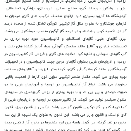
ارومیه و آذربایجان غربی از کجا بخریم. دراکثرصنایع از جمله صنایع جوشکاری،
لیزر و برشکاری، ریخته گری، صنایع غذایی، داروسازی، پزشکی، تحقیقاتی،
آزمایشگاه ها کاربرد بسیاری دارد. ازانواع مختلف ترکیب های گازی میتوان به
گازهای جوشکاری به عنوان مثال گاز ترکیبی کورگن تشکل شده از هجده درصد
گاز دی اکسید کربن و هشتاد و دو درصد گاز آرگون مناسب جوشکاری می باشد،
لیزر، گازهای طبی، گازهای استاندارد و کالیبراسیون مورد بهره برداری در
تحقیقات، فناوری و آنالیز مانند سنجش آلودگی هوا، آنالیز کننده های نفت و
گاز، گازهای سوختی و اشاره کرد. مخلوط های گازی و فروش گاز کالیبراسیون در
ارومیه و آذربایجان غربی بعنوان گازهای مرجع جهت کالیبراسیون و در تجهیزات
آزمایشگاهی مانند کروماتوگرافی گازی، کوانتومتر، لیزرها و آنالایزرهای مختلف
بهره برداری می گردد. مقدار عناصر ترکیبی دراین نوع گازها از اهمیت بالایی
برخوردار می باشد. انواع گاز کالیبراسیون در ارومیه و آذربایجان غربی به دو
صورت درصدی و پی پی ام و با بهره برداری از روش گراویمتری در سایزهای
متنوع سیلندر تولید می گردند. گاز کالیبراسیون در ارومیه و آذربایجان غربی از
کجا تهیه کنیم. گاز ترکیبی قانون گاز می باشد. ترکیبی از قانون بویل، قانون
گای لواسک و قانون چارلز می باشد. این قانون به عنوان یک نتیجه از این سه
قانون در نظر گرفته می گردد. رابطه بین این متغیرها در قانون گاز ترکیبی دیده
می گردد، که اظهار می کند که نسبت حجم محصول فشار و دمای سیستم ها