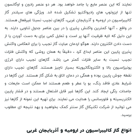
نمایند که این عنصر مایع یا جامد خواهد بود. هر دو عنصر رادون و اوگانسون
تنها از ایزوتوپ های رادیواکتیو تشکیل شده اند. ویژگی های سیلندر گاز
کالیبراسیون در ارومیه و آذربایجان غربی، گازهای نجیب نسبتا غیرفعال هستند.
در واقع ، آنها کمترین واکنش پذیری را در بین عناصر جدول تناوبی دارند. به
این دلیل که لایه ظرفیت آنها پر است و تمایل کمی برای به دست آوردن یا از
دست دادن الکترون دارند. هوگو اردمان عبارت گاز نجیب را برای انعکاس واکنش
پذیری پایین این عناصر ابداع کرد ، دقیقاً به همان روشی که واکنش فلزات
نجیب نسبت به سایر فلزات کمتر می باشد. گازهای نجیب دارای انرژی
یونیزاسیون بالا و الکترونگاتیویته بسیار ناچیز هستند. گازهای نجیب دارای
نقطه جوش پایین بوده و همگی در دمای اتاق به شکل گاز هستند. این گازها در
شرایط عادی فاقد رنگ، بو یا عطر و طعم هستند اما ممکن است مایعات و
جامدات رنگی ایجاد کند. این گازها غیر قابل اشتعال هستند و در فشار پایین
الکتریسیته و فلورسانس را هدایت می نمایند. برای تهیه این نمونه از گازها نیز
می توانید از شرکت تکنیکال گاز سنتر کمک بخواهید و بهد نتیجه ای مطلوب
برسید.
انواع گاز کالیبراسیون در ارومیه و آذربایجان غربی