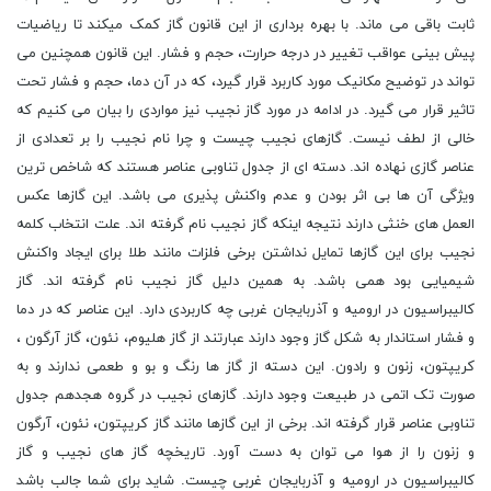
ثابت باقی می ماند. با بهره برداری از این قانون گاز کمک میکند تا ریاضیات
پیش بینی عواقب تغییر در درجه حرارت، حجم و فشار. این قانون همچنین می
تواند در توضیح مکانیک مورد کاربرد قرار گیرد، که در آن دما، حجم و فشار تحت
تاثیر قرار می گیرد. در ادامه در مورد گاز نجیب نیز مواردی را بیان می کنیم که
خالی از لطف نیست. گازهای نجیب چیست و چرا نام نجیب را بر تعدادی از
عناصر گازی نهاده اند. دسته ای از جدول تناوبی عناصر هستند که شاخص ترین
ویژگی آن ها بی اثر بودن و عدم واکنش پذیری می باشد. این گازها عکس
العمل های خنثی دارند نتیجه اینکه گاز نجیب نام گرفته اند. علت انتخاب کلمه
نجیب برای این گازها تمایل نداشتن برخی فلزات مانند طلا برای ایجاد واکنش
شیمیایی بود همی باشد. به همین دلیل گاز نجیب نام گرفته اند. گاز
کالیبراسیون در ارومیه و آذربایجان غربی چه کاربردی دارد. این عناصر که در دما
و فشار استاندار به شکل گاز وجود دارند عبارتند از گاز هلیوم، نئون، گاز آرگون ،
کریپتون، زنون و رادون. این دسته از گاز ها رنگ و بو و طعمی ندارند و به
صورت تک اتمی در طبیعت وجود دارند. گازهای نجیب در گروه هجدهم جدول
تناوبی عناصر قرار گرفته اند. برخی از این گازها مانند گاز کریپتون، نئون، آرگون
و زنون را از هوا می توان به دست آورد. تاریخچه گاز های نجیب و گاز
کالیبراسیون در ارومیه و آذربایجان غربی چیست. شاید برای شما جالب باشد