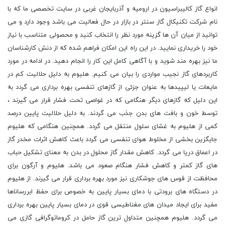
انواع گاز کالیبراسیون در ارومیه و آذربایجان غربی در سایت تخصصی ما که با
نام شرکت تکنیکال گاز سنتر در بازار در حال فعالیت می باشد وجود دارد و می
توانید از میان آن ها گزینه مورد نظر را انتخاب کنید و محصولی متناسب با نیاز
خود را خریداری نمایید. در این راه این امکان فراهم شده که از دنش کارشناسان
ما نیز بهره مند شوید و با آگاهی کامل این کار را انجام دهید. در ادامه در مورد
کاربردهای گاز نجیب مواردی را بیان می کنیم. هلیوم به دلیل حلالیت کم در
مایعات یا لیپیدها به عنوان جزئی از گازهای تنفسی بهره برداری می گردد به
این دلیل که گازهای دیگر هنگامی که در غواصی تحت فشار قرار می گیرند ،
توسط خون و بافت های بدن جذب می گردند. به دلیل حلالیت پایین درصد
کمی از هلیوم به غشای سلول منتقل می گردد. همچنین هنگامی که هلیوم
جایگزین بخشی از مخلوط هوای تنفسی می گردد باعث کاهش اثرات مخدر گاز
در اعماق دریا می گردد. کاهش مقدار گاز محلول در بدن به معنای تشکیل حباب
های گاز کمتر و کاهش فشار هنگام صعود می باشد. هلیوم و آرگون برای
محافظت از قوس های جوشکاری نیز مورد بهره برداری قرار می گیرند. از هلیوم
در دستگاه های برودتی با دمای بسیار پایین به خصوص برای حفظ ابررساناها
مفید برای ایجاد میدان های مغناطیسی قوی در دمای بسیار پایین بهره برداری
می گردد. هلیوم همچنین متداول ترین گاز حامل در کروماتوگرافی گازی می