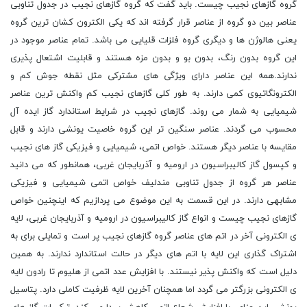
گروه گازهای نجیب چیست. باید گفت که گروه گازهای نجیب در جدول تناوبی
عناصر بین دو گروه از عناصر قرار گرفته اند که یکی الکترون کشان ترین گروه
یعنی هالوژن ها و دیگری گروه فلزات قلیایی می باشد. تمام عناصر موجود در
این گروه بدون رنگ، بدون بو و بدون مزه هستند و قابلیت اشتعال پذیری
ندارند.همه این عناصر دارای ویژگی های مشترکی مثل نقطه جوش کم و
الکترونگاتیوی کمی دارند. به طور کلی گازهای نجیب کم واکنش ترین عناصر
شیمیایی به شمار می روند. گازهای نجیب در شرایط استاندارد گاز ایده آل
محسوب می گردند. عناصر سنگین تر این گروه خاصیت یونشی دارند و قابل
مقایسه با عناصر دیگر هستند. خواص اتمی، شیمیایی و فیزیکی گاز های نجیب
و کپسول گاز کالیبراسیون در ارومیه و آذربایجان غربی، همانطور که می دانید
عناصر هر گروه از جدول تناوبی مندلیف خواص اتمی شیمیایی و فیزیکی
مشابهی دارند. در این قسمت به این موضوع می پردازیم که اینچنین خواص
گازهای نجیب چیست و انواع گاز کالیبراسیون در ارومیه و آذربایجان غربی، لایه
ی الکترونی آخر در اتم های عناصر گروه گازهای نجیب پر است و تمایلی برای به
اشتراک گذاری این لایه با اتم های دیگر در حالت استاندارد ندارند. به همین
دلیل است که واکنش پذیر نیستند. با افزایش عدد اتمی از هلیوم تا رادون لایه
ی الکترونی بزرگتر می گردد اما همچنان آخرین لایه ظرفیت کاملی دارد. پتاسیل