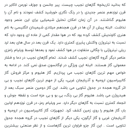
که بدانید تاریخچه گازهای نجیب چیست. پیر جانسن و جوزف نورمن لاکایر در
قرن نوزدهم عنصر جدیدی را در رنگ نگاری خورشید کشف نمودند و نام آن را
هلیوم گذاشتند. در آن زمان امکان تحلیل شیمیایی برای این عنصر وجود
نداشت. البته پیش از آن ها در قرن هجدهم میلادی شیمیدان انگلیسی به نام
هنری کاوندیش کشف کرده بود که در هوا مقدار کمی از ماده ای وجود دارد که
نسبت به نیتروژن واکنش پذیری کمتری دارد. یک قرن بعد در سال های بعد لرد
ریلی نیتروژنی با چگالی متفاوت در هوا کشف نمود و بعدها توسط ویلیام رامزی
عناصر دیگر گروه گازهای نجیب کشف شدند. تمام گازهای نجیب در دما و فشار
معمولی گاز هستند. البته این ویژگی در اوگانسون صدق نمی کند. در ادامه به
خواص مهم ترین گازهای نجیب می پردازیم. گاز هلیوم و مرکز فروش گاز
کالیبراسیون ارومیه و آذربایجان غربی، یکی از مهم ترین گازهای نجیب و بی
اثر گروه هجده در جدول تناوبی می باشد. این گاز دومین عنصر سبک بعد از
هیدروژن می باشد. هلیوم گاز بی رنگ، بی بو و بی مزه است و نقطه جوش و
انجماد کمتری نسبت به گازهای دیگر دارد. سر ویلیام رمز، در قرن نوزدهم اولین
بار، گاز هلیوم را روی زمین کشف کرد. تجهیزات گاز کالیبراسیون در ارومیه و
آذربایجان غربی و گاز آرگون، یکی دیگر از گازهای نجیب در گروه هجده جدول
تناوبی است . این گاز جزو فراوان ترین گازهاست و از نظر صنعتی بیشترین