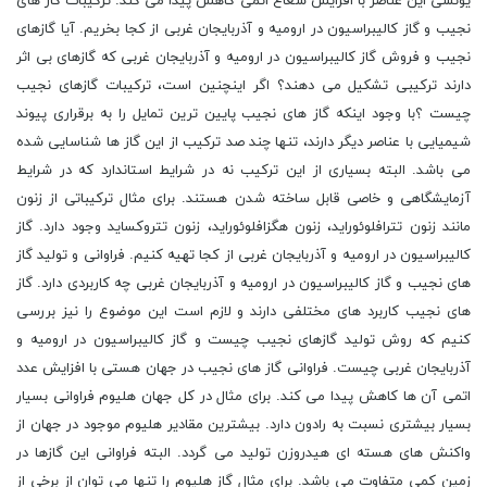
یونشی این عناصر با افزایش شعاع اتمی کاهش پیدا می کند. ترکیبات گاز های
نجیب و گاز کالیبراسیون در ارومیه و آذربایجان غربی از کجا بخریم. آیا گازهای
نجیب و فروش گاز کالیبراسیون در ارومیه و آذربایجان غربی که گازهای بی اثر
دارند ترکیبی تشکیل می دهند؟ اگر اینچنین است، ترکیبات گازهای نجیب
چیست ؟با وجود اینکه گاز های نجیب پایین ترین تمایل را به برقراری پیوند
شیمیایی با عناصر دیگر دارند، تنها چند صد ترکیب از این گاز ها شناسایی شده
می باشد. البته بسیاری از این ترکیب نه در شرایط استاندارد که در شرایط
آزمایشگاهی و خاصی قابل ساخته شدن هستند. برای مثال ترکیباتی از زنون
مانند زنون تترافلوئوراید، زنون هگزافلوئوراید، زنون تتروکساید وجود دارد. گاز
کالیبراسیون در ارومیه و آذربایجان غربی از کجا تهیه کنیم. فراوانی و تولید گاز
های نجیب و گاز کالیبراسیون در ارومیه و آذربایجان غربی چه کاربردی دارد. گاز
های نجیب کاربرد های مختلفی دارند و لازم است این موضوع را نیز بررسی
کنیم که روش تولید گازهای نجیب چیست و گاز کالیبراسیون در ارومیه و
آذربایجان غربی چیست. فراوانی گاز های نجیب در جهان هستی با افزایش عدد
اتمی آن ها کاهش پیدا می کند. برای مثال در کل جهان هلیوم فراوانی بسیار
بسیار بیشتری نسبت به رادون دارد. بیشترین مقادیر هلیوم موجود در جهان از
واکنش های هسته ای هیدروزن تولید می گردد. البته فراوانی این گازها در
زمین کمی متفاوت می باشد. برای مثال گاز هلیوم را تنها می توان از برخی از