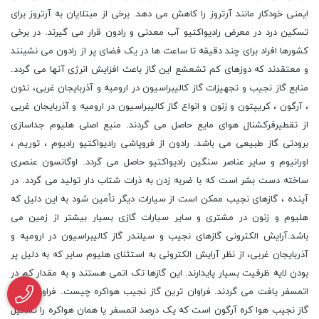
ایمنی خودکار مانند آرتروز را کاهش می دهد. برخی از مبتلایان به آرتروز برای
تسکین درد در معرض رادیواکتیو آب معدنی و رادون قرار می گیرند. در برخی
کشورها افراد برای چند دقیقه تا ساعت ها در یک فضای پر از رادون می نشینند
و معتقدند که دوزهای کم تشعشع این گاز باعث افزایش انرژی آنها می گردد.
منابع گاز نجیب و تجهیزات گاز کالیبراسیون در ارومیه و آذربایجان غربی، نئون
، آرگون ، کریپتون و زنون و انواع گاز کالیبراسیون در ارومیه و آذربایجان غربی
از تقطیرفرکشنال هوای مایع حاصل می گردند. منبع اصلی هلیوم جداسازی
برودتی گاز طبیعی می باشد. رادون از فروپاشی رادیواکتیو رادیوم ، توریم ،
اورانیوم و سایر عناصر سنگین رادیواکتیو حاصل می گردد. اوگانسون عنصری
ساخته دست بشر است که با ضربه زدن به ذرات شتاب دار تولید می گردد. در
آینده ، گازهای نجیب ممکن است از سیارات دیگر تأمین شود به این دلیل که
هلیوم و زنون در مشتری و سایر سیارات گازی بسیار بیشتر از زمین می
باشد.آرایش الکترونی گازهای نجیب و سیلندر گاز کالیبراسیون در ارومیه و
آذربایجان غربی، از نظر آرایش الکترونی به استثنای هلیوم سایر که به دلیل پر
بودن لایه ظرفیت بسیار پایدارند. این گازها تک اتمی هستند و به مقدار کم در
اتمسفر یافت می گردند. فراوان ترین گاز نجیب هواکره چیست. فراوان ترین
گاز نجیب هوا کره آرگون است که یک درصد اتمسفر یا همان هواکره را تشکیل