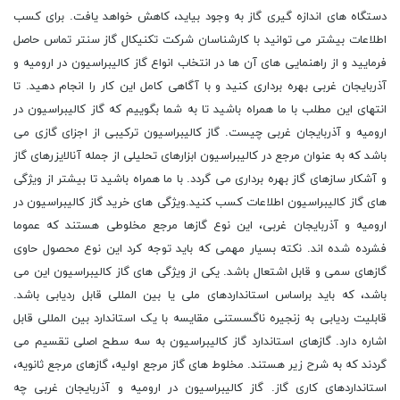
دستگاه های اندازه گیری گاز به وجود بیاید، کاهش خواهد یافت. برای کسب
اطلاعات بیشتر می توانید با کارشناسان شرکت تکنیکال گاز سنتر تماس حاصل
فرمایید و از راهنمایی های آن ها در انتخاب انواع گاز کالیبراسیون در ارومیه و
آذربایجان غربی بهره برداری کنید و با آگاهی کامل این کار را انجام دهید. تا
انتهای این مطلب با ما همراه باشید تا به شما بگوییم که گاز کالیبراسیون در
ارومیه و آذربایجان غربی چیست. گاز کالیبراسیون ترکیبی از اجزای گازی می
باشد که به عنوان مرجع در کالیبراسیون ابزارهای تحلیلی از جمله آنالایزرهای گاز
و آشکار سازهای گاز بهره برداری می گردد. با ما همراه باشید تا بیشتر از ویژگی
های گاز کالیبراسیون اطلاعات کسب کنید.ویژگی های خرید گاز کالیبراسیون در
ارومیه و آذربایجان غربی، این نوع گازها مرجع مخلوطی هستند که عموما
فشرده شده اند. نکته بسیار مهمی که باید توجه کرد این نوع محصول حاوی
گازهای سمی و قابل اشتعال باشد. یکی از ویژگی های گاز کالیبراسیون این می
باشد، که باید براساس استانداردهای ملی یا بین المللی قابل ردیابی باشد.
قابلیت ردیابی به زنجیره ناگسستنی مقایسه با یک استاندارد بین المللی قابل
اشاره دارد. گازهای استاندارد گاز کالیبراسیون به سه سطح اصلی تقسیم می
گردند که به شرح زیر هستند. مخلوط های گاز مرجع اولیه، گازهای مرجع ثانویه،
استانداردهای کاری گاز. گاز کالیبراسیون در ارومیه و آذربایجان غربی چه