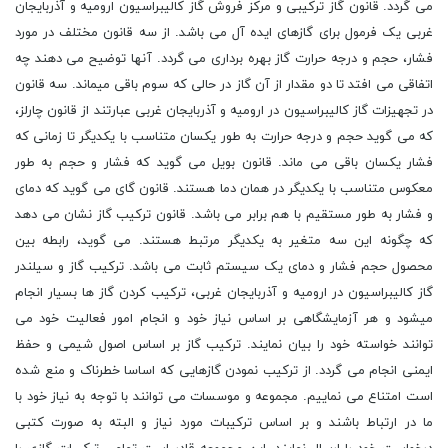
می گردد. قانون گاز ترکیبی و مرکز فروش گاز کالیبراسیون ارومیه و آذربایجان
غربی یک فرمول برای گازهای ایده آل می باشد. از سه قانون مختلف در مورد
فشار، حجم و درجه حرارت گاز بهره برداری می گردد. آنها توضیح می دهند چه
اتفاقی می افتد تا دو مقدار از آن گاز در حالی که سوم باقی میماند. سه قانون
در تجهیزات گاز کالیبراسیون در ارومیه و آذربایجان غربی عبارتند از قانون چارلز،
که می گوید حجم و درجه حرارت به طور یکسان متناسب با یکدیگر تا زمانی که
فشار یکسان باقی می ماند. قانون بویل می گوید که فشار و حجم به طور
معکوس متناسب با یکدیگر در همان دما هستند. قانون گای می گوید که دمای
و فشار به طور مستقیم با هم برابر می باشد. قانون ترکیب گاز نشان می دهد
که چگونه این سه متغیر به یکدیگر مرتبط هستند. می گوید، رابطه بین
محصول حجم فشار و دمای یک سیستم ثابت می باشد. ترکیب گاز و سیلندر
گاز کالیبراسیون در ارومیه و آذربایجان غربی، ترکیب کردن گاز ها بسیار انجام
میشود و هر آزمایشگاهی بر اساس نیاز خود و انجام امور فعالیت خود می
توانند خواسته خود را بیان نمایند. ترکیب گاز بر اساس اصول شیمی و حفظ
ایمنی انجام می گردد. از ترکیب نمودن گازهایی که اساسا خطرناک و منع شده
است امتناع می نماییم. مجموعه و موسسات می توانند با توجه به نیاز خود با
ما در ارتباط باشند و بر اساس ترکیبات مورد نیاز و البته به صورت کتبی