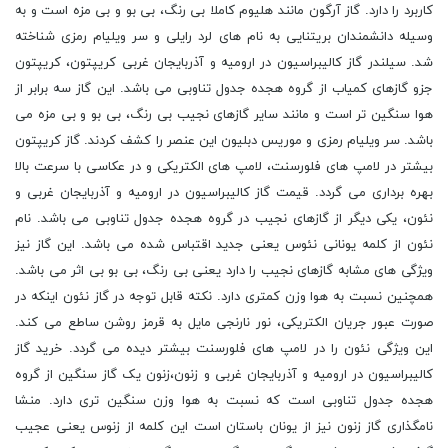
کاربرد را دارد. گاز آرگون مانند هلیوم کاملا بی رنگ، بی بو و بی مزه است و به
وسیله دانشمندان بریتنایی به نام های لرد رایلی و سر ویلیام رمزی شناخته
شد. سیلندر گاز کالیبراسیون در ارومیه و آذربایجان غربی کریپتون، کریپتون
جزو گازهای کمیاب از گروه هجده جدول تناوبی می باشد. این گاز سه برابر از
هوا سنگین تر است و مانند سایر گازهای نجیب بی رنگ، بی بو و بی مزه می
باشد. سر ویلیام رمزی و موریس دبلیون این عنصر را کشف کردند. گاز کریپتون
بیشتر در لامپ های فلورسنت، لامپ های الکتریکی و در عکاسی با سرعت بالا
بهره برداری می گردد. قیمت گاز کالیبراسیون در ارومیه و آذربایجان غربی و
نئون، یکی دیگر از گازهای نجیب در گروه هجده جدول تناوبی می باشد. نام
نئون از کلمه یونانی نئوس یعنی جدید اقتباس شده می باشد. این گاز نیز
ویژگی های مشابه گازهای نجیب را دارد یعنی بی رنگ، بی بو بی اثر می باشد.
همچنین نسبت به هوا وزن کمتری دارد. نکته قابل توجه در گاز نئون اینکه در
صورت عبور جریان الکتریکی، نور نارنجی مایل به قرمز روشن ساطع می کند.
این ویژگی نئون را در لامپ های فلورسنت بیشتر دیده می گردد. خرید گاز
کالیبراسیون در ارومیه و آذربایجان غربی و زنون،زنون یک گاز سنگین از گروه
هجده جدول تناوبی است که نسبت به هوا وزن سنگین تری دارد. منشا
نامگذاری گاز زنون نیز از یونان باستان است این کلمه از زنوس یعنی عجیب