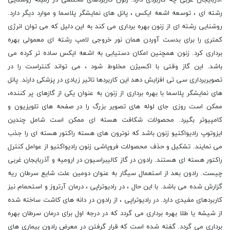
رشته ای ، توسعه اشعه ایکس ، پانل های نمایشگر پلاسما و موارد دیگر دارد.
روشنایی رشته ای از زنون بهره برداری می کند به این دلیل که می توان انرژی
کمتری را برای بدست آوردن همان نور خروجی لامپ رشته ای معمولی بهره
برداری کرد. زنون همچنین امکان دستیابی به اشعه ایکس ساده تر کرده می
باشد. این گاز وقتی با اکسیژن مخلوط شود ، می تواند کنتراست را در
تصویربرداری سی تی افزایش دهد این کاربردها تاثیر زیادی در پزشکی دارند. پانل
های نمایشگر پلاسما با بهره برداری از زنون به عنوان یکی از گازهای پر کننده،
ممکن است روزی جای لوله های تصویر بزرگ را در صفحه های تلویزیون و
کامپیوتر بگیرد. محصولات شکافت هسته ای ممکن است شامل چندین
ایزوتوپ رادیواکتیو زنون باشد که نوترون های هسته راکتور هسته ای را جذب
می نمایند. تشکیل و حذف محصولات فروپاشی زنون رادیواکتیو از عوامل کنترل
راکتور هسته ای هستند. رادون در گاز کالیبراسیون در ارومیه و آذربایجان غربی
چیست. رادون بعد از استعمال سیگار به عنوان دومین علت شایع سرطان ریه
گزارش شده می باشد. با این حال ، در رادیوتراپی ، درمان آرتروز و استحمام نیز
کاربردهای مفیدی دارد. در رادیوتراپی ، از رادون در دانه های کاشت ساخته شده
از شیشه یا طلا بهره برداری می گردد که در درجه اول برای درمان سرطان بهره
برداری می گردد. گفته شده است که قرار گرفتن در معرض رادون بیماری های