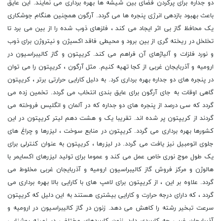
دو جداره برای پرکردن فضای بین شیشه ها بهره برداری می نمایند. این عایق
باعث بهبود بازدهی انرژی پنجره ها می گردد. آرگون همچنین هنگام جوشکاری
یک محافظ گاز بی اثر ایجاد می کند ، فلزهای ذوب شده را از بین می برد تا
تخلخل در ریخته گری از بین برود و محیطی فاقد اکسیژن و نیتروژن برای ذوب
و نورد فلزات و آلیاژهای آن فراهم می کند. کریپتون و گاز کالیبراسیون در
ارومیه و آذربایجان غربی از کجا تهیه کنیم. مثل آرگون ، کریپتون را می توان
در پنجره های دو جداره بهره برداری کرد. به دلیل کارایی حرارتی برتر ، کریپتون
گاهی اوقات به جای آرگون برای عایق بندی انتخاب می گردد. تخمین زده می
گردد که سی درصد از پنجره های دو جداره که در آلمان و انگلیس فروخته می
گردند از کریپتون پر شده اند. تقریبا یک و هشت دهم لیتر کریپتون در این
کشورها بهره برداری می گردد. کریپتون در منابع سوخت ، لیزرها و چراغ های
جلوی اتومبیل نیز یافت می گردد. در لیزرها ، کریپتون به عنوان کنترلی برای
یک طول موج نوری خاص عمل می کند و عموما برای تولید لیزرهای اکسایمر با
هالوژن و مرکز فروش گاز کالیبراسیون ارومیه و آذربایجان غربی مخلوط می
گردد. علاوه بر این ، از کریپتون برای لامپ های با کارایی بالا بهره برداری می
گردد ، که دارای درجه حرارت و کارایی بیشتری هستند به این دلیل که کریپتون
سرعت تبخیر رشته را کاهش می دهد. زنون در گاز کالیبراسیون در ارومیه و
آذربایجان غربی چه کاربردی دارد. زنون کاربردهای مختلفی در زمینه روشنایی