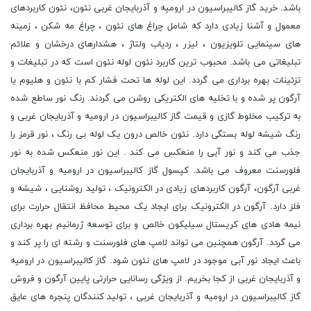
باشد. خرید گاز کالیبراسیون در ارومیه و آذربایجان غربی نئون، نئون کاربردهای
معمول و آشنا زیادی دارد که شامل چراغ های نئون ، چراغ مه شکن ، زمینه
های سینمایی تلویزیون ، لیزر ، ردیاب ولتاژ ، هشدارهای درخشان و علائم
تبلیغاتی می باشد. محبوب ترین کاربرد نئون لوله نئون است که در تبلیغات و
تزئینات بهره برداری می گردد. این لوله ها تحت فشار کم با نئون و هلیوم یا
آرگون پر شده و با تخلیه های الکتریکی روشن می گردند. رنگ نور ساطع شده
به ترکیب مخلوط گازی و قیمت گاز کالیبراسیون در ارومیه و آذربایجان غربی و
رنگ شیشه لوله بستگی دارد. نئون خالص درون یک لوله بی رنگ ، نور قرمز را
جذب می کند و نور آبی را منعکس می کند . این نور منعکس شده به نور
فلورسنت معروف می باشد. کپسول گاز کالیبراسیون در ارومیه و آذربایجان
غربی آرگون، آرگون کاربردهای زیادی در الکترونیک ، تولید روشنایی ، شیشه و
فلز دارد. آرگون در الکترونیک برای ایجاد یک محیط محافظ انتقال حرارت برای
نیمه هادی های کریستال سیلیکون خالص و برای توسعه ژرمانیم بهره برداری
می گردد. آرگون همچنین می تواند لامپ های فلورسنت و رشته ای را پر کند و
باعث ایجاد نور آبی موجود در لامپ های نئون شود. گاز کالیبراسیون در ارومیه
و آذربایجان غربی از کجا بخریم. از ویژگی رسانایی حرارتی پایین آرگون و فروش
گاز کالیبراسیون در ارومیه و آذربایجان غربی ، تولید کنندگان پنجره های عایق