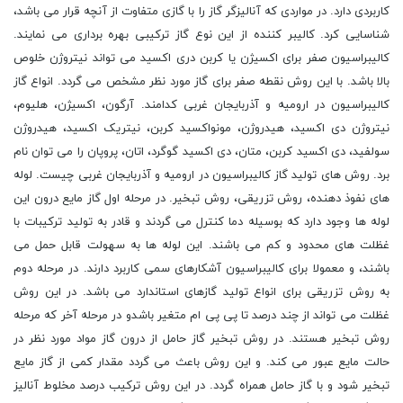
کاربردی دارد. در مواردی که آنالیزگر گاز را با گازی متفاوت از آنچه قرار می باشد،
شناسایی کرد. کالیبر کننده از این نوع گاز ترکیبی بهره برداری می نمایند.
کالیبراسیون صفر برای اکسیژن یا کربن دری اکسید می تواند نیتروژن خلوص
بالا باشد. با این روش نقطه صفر برای گاز مورد نظر مشخص می گردد. انواع گاز
کالیبراسیون در ارومیه و آذربایجان غربی کدامند. آرگون، اکسیژن، هلیوم،
نیتروژن دی اکسید، هیدروژن، مونواکسید کربن، نیتریک اکسید، هیدروژن
سولفید، دی اکسید کربن، متان، دی اکسید گوگرد، اتان، پروپان را می توان نام
برد. روش های تولید گاز کالیبراسیون در ارومیه و آذربایجان غربی چیست. لوله
های نفوذ دهنده، روش تزریقی، روش تبخیر. در مرحله اول گاز مایع درون این
لوله ها وجود دارد که بوسیله دما کنترل می گردند و قادر به تولید ترکیبات با
غظلت های محدود و کم می باشند. این لوله ها به سهولت قابل حمل می
باشند، و معمولا برای کالیبراسیون آشکارهای سمی کاربرد دارند. در مرحله دوم
به روش تزریقی برای انواع تولید گازهای استاندارد می باشد. در این روش
غظلت می تواند از چند درصد تا پی پی ام متغیر باشدو در مرحله آخر که مرحله
روش تبخیر هستند. در روش تبخیر گاز حامل از درون گاز مواد مورد نظر در
حالت مایع عبور می کند. و این روش باعث می گردد مقدار کمی از گاز مایع
تبخیر شود و با گاز حامل همراه گردد. در این روش ترکیب درصد مخلوط آنالیز