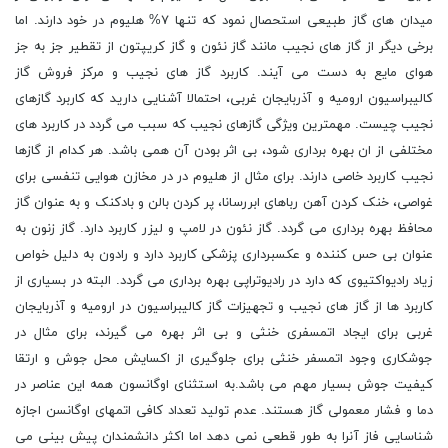
میدان های گاز طبیعی استحصال نمود که تنها ۷% هلیوم در خود دارند. اما
برخی دیگر از گاز های نجیب مانند گاز نئون و گاز کریپتون از تقطیر جز به جز
هوای مایع به دست می آیند. کاربرد گاز های نجیب و مرکز فروش گاز
کالیبراسیون ارومیه و آذربایجان غربی، احتمالا آشنایی دارید که کاربرد گازهای
نجیب چیست. مهمترین ویژگی گازهای نجیب که سبب می گردد در کاربرد های
مختلفی از ان بهره برداری شود، بی اثر بودن آن همی باشد. هر کدام از گازها
نجیب کاربرد خاصی دارند. برای مثال از هلیوم در در مخازن هوایی تنفسی برای
غواصی، خنک کردن آهن رباهای ابررسانا، پر کردن بالن و بادکنک و به عنوان گاز
محافظ بهره برداری می گردد. گاز نئون در لامپ و لیزر کاربرد دارد. گاز زنون به
عنوان بی حس کننده و عکسبرداری پزشکی کاربرد دارد و رادون به دلیل خواص
زیاد رادیواکتیوی که دارد در رادیوتراپی بهره برداری می گردد. البته در بسیاری از
کاربرد ها از گاز های نجیب و تجهیزات گاز کالیبراسیون در ارومیه و آذربایجان
غربی برای ایجاد اتمسفری خنثی و بی اثر بهره می گیرند، برای مثال در
جوشکاری وجود اتمسفر خنثی برای جلوگیری از اکسایش محل جوش و ارتقا
کیفیت جوش بسیار مهم می باشد.به استثنای اوگانسون همه این عناصر در
دما و فشار معمولی گاز هستند. عدم تولید تعداد کافی اتمهای اوگانسن اجازه
شناسایی فاز آنرا به طور قطعی نمی دهد اما اکثر دانشمندان پیش بینی می