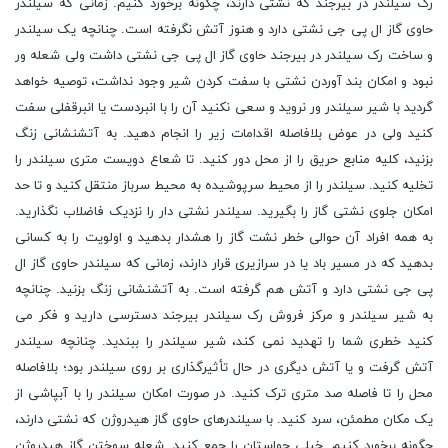
رک سیلندر در بیرجند که نشتی دارند، چگونه برخورد کنیم. زمانی که سیلندر
حاوی گاز ال پی جی نشتی‏ دارد و هنوز آتش نگرفته است. چنانچه یک سیلندر
و ساخت رک سیلندر در بیرجند حاوی گاز ال پی جی نشتی داشت ولی شعله‏ ور
نبود و امکان بند آوردن نشتی با سفت کردن شیر وجود نداشت، توصیه خواهد
گردید با شیر سیلندر ور نروید و سعی نکنید آن را با انبردست یا انبرقفلی سفت
کنید ولی در عوض بلافاصله اقدامات زیر را انجام دهید. به آتش‏نشانی زنگ
بزنید، کلیه منابع حریق را از محل دور کنید. تا شعاع دویست متری سیلندر را
تخلیه کنید. سیلندر را از محیط سرپوشیده به محیط سرباز منتقل کنید و تا حد
امکان جلوی نشتی گاز را بگیرید. سیلندر نشتی‏ دار را نزدیک فاضلاب نگذارید.
به همه افراد آن حوالی خطر نشت گاز را هشدار بدهید و اولویت را به کسانی
بدهید که در مسیر باد یا در سرازیری قرار دارند، زمانی که سیلندر حاوی گاز ال
پی جی نشتی‏ دارد و آتش هم گرفته است. به آتش‏نشانی زنگ بزنید. چنانچه
به شیر سیلندر و مرکز فروش رک سیلندر بیرجند دسترسی دارید و فکر می‏
کنید خطری شما را تهدید نمی ‏کند، شیر سیلندر را ببندید. چنانچه سیلندر
آتش گرفت و یا آتش دیگری در حال تأثیرگذاری بر روی سیلندر بود؛ بلافاصله
محل را تا فاصله صد متری ترک کنید. در صورت امکان سیلندر را با آب‏پاشی از
یک مکان مطمئن، سرد کنید. با سیلندر‏های حاوی گاز هیدروژن که نشتی دارند،
چگونه برخورد کنیم. خیلی حواستان را جمع کنید. شعله سوختن گاز هیدروژن