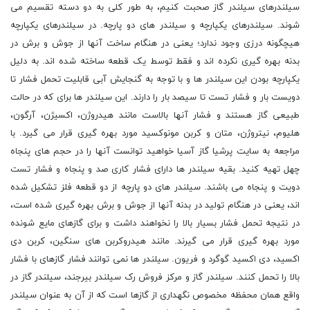
سیلندرهای سیلندر گاز صحبت کنیم، به طور کلی به دو دسته تقسیم می
شوند. سیلندرهای یکپارچه و سیلندر های دو پارچه. در سیلندرهای یکپارچه
هیچگونه درزی وجود ندارد؛ یعنی در هنگام ساخت آنها از جوش و برش در
بدنه بهره گیری نکرده اند و فقط توسط یک قطعه ساخته شده اند. به دلیل
یکپارچه بودن این سیلندر ها و با توجه به گنجایش آبی قابلیت تحمل فشار تا
دویست بار و فشار تست تا سیصد بار را دارند. این سیلندر ها برای که در حالت
طبیعی گاز هستند و فشار آنها بالاست مانند هیدروژن، اکسیژن، آرگون،
هلیوم، نیتروژن، متان و کربن مونوکسید مورد بهره گیری قرار می گیرد. با
مراجعه به سایت پرشیا گاز آسیا خواهید توانست آنها را در حجم های پنجاه
چهل تهیه کنید. بقیه سیلندر ها دارای فشار کاری صد و پنجاه و فشار تست
دویت و پنجاه می باشند. سیلندر های دو پارچه از دو قطعه فلز تشکیل شده
اند، یعنی در هنگام تولید در بدنه آنها از جوش و برش بهره گیری شده است،
در نتیجه تحمل فشار بسیار بالا را نخواهند داشت و برای گازهای مایع شونده
مورد بهره گیری قرار می گیرند. مانند هیدروکربن های سنگین، کربن دی
اکسید، دی اکسید گوگرد و فریون. سیلندر ها نمی توانند فشار گازهای با فشار
بالا را تحمل کنند. سیلندر گاز و مرکز فروش رک سیلندر بیرجند، سیلندر گاز در
واقع همان محفظه مخصوص نگهداری از گازها است که از آن به عنوان سیلندر