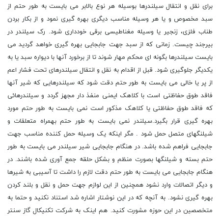
برای نقل و انتقال سیلندرها بوسیله هر نوع بالابر می بایست به طور حتم از
سبد مخصوص و یا هر وسیله مناسب دیگری بهره گیری نمود و از بکار بردن
طناب فلزی، زنجیر یا وسیله مغناطیسی برقی خودداری شود. رک سیلندر در
بیرجند چیست. زمانی که از سبد جهت جابجایی بهره گیری خواهد گردید می
بایست سیلندرها بگونه ای محکم مهار شوند تا از برخورد آنها با دیواره سبد یا به
یکدیگر جلوگیری شود. قبل از اقدام به نقل و انتقال سیلندرهای تحت فشار اعم
از پر یا خالی می بایست به طور حتم دقت شود که سیلندرهایی که شیر آنها
فاقد طوق حفاظتی است با کلاهک ایمنی منفذ دار مجهز گردد و سیلندرهائی
که فاقد طوق حفاظتی یا کلاهک مذکور است نمی بایست به طور حتم مورد
بهره گیری قرار بگیرد.سیلندر نمی بایست به طور حتم بهمراه متعلقات و
شیلنگهای متصل حمل شود . مگر اینکه یک وسیله حمل کننده مناسب جهت
جابجایی فراهم شده باشد. در هنگام جابجایی شیر سیلندر می بایست به طور
حتم بسته و شیلنگها بصورت منظم و بشکل حلقه جمع آوری شده باشند. در
هنگام جابجایی می بایست به طور حتم دقت لازم را داشت تا آسیبی به شیرها
و دیگر اتصالات وارد نشود همچنین از این لوازم جهت حمل و نقل و بلند کردن
بهره گیری نشود. به آنچه که در این نوشتار اشاره شد استناد نکنید و حتما به
متخصصین در این حوزه مشورت کنید. هم اینک به شرکت تکنیکال گاز سنتر