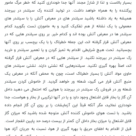
بسیار بالاست و لذا از شارژ مجدد آنها جدا خودداری کنید که خطر مرگ مامور
پرکننده را به همراه خواهد داشت. در تولید کننده رک سیلندر در بیرجند
همیشه به یاد داشته باشید سیلندر‏ های در معرض آتش را با سیلندر ‏های
معمولی با یک نشانه از هم تفکیک کنید و به ماموران تست بگویید کدام
سیلندر‏ ها در معرض آتش بوده ‏اند و کدام خیر. بر روی سیلندر‏ هایی که در
معرض آتش قرار گرفته‏ اند، این جمله خطرناک را با یک برچسب بر روی آنها
بچسبانید. تحت هیچ شرایطی اقدام به تمیز کردن و یا تعمیر سیلندر و خرید
رک سیلندر در بیرجند نکنید. از سیلندر ‏هایی که در معرض آتش قرار گرفته
‏اند، اصلاً بهره گیری نکنید. سیلندر‏هایی که نشتی دارند. نشتی سیلندر ‏های
حاوی مواد آتش ‏زا بسیار خطرناک است، چون به محض آنکه در معرض یک
منبع آتش قرار می‏ گیرد، شعله‏ ور خواهد گردید. از خاموش کردن سیلندر
شعله ‏ور در فروش رک سیلندر در بیرجند با هوایی که احتمال می‏ دهید داخل
آن گاز یا بخار قابل اشتعال وجود دارد و یا در آنها ترکیبی از بخار و هواست، جدا
خودداری نمائید، مگر آنکه قبلاً این آزمایشات را بر روی آن گاز انجام داده
باشید. با تست هوای خاموش کننده آتش متوجه شده باشید که میزان گاز
قابل اشتعال یا میزان بخار داخل آن کمتر از بیست درصد حد پایین انفجار است.
قبل از اقدام به اطفای حریق با بهره گیری از هوا، نسبت به جریان آزاد هوا