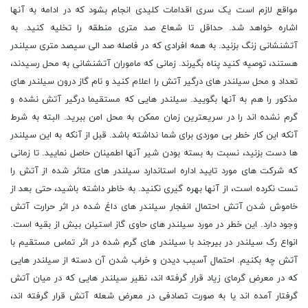
مواقع لازم است یک سری اقدامات کلیدی انجام بشود که در ادامه به آنها
اشاره خواهد شد. حداقل تا شعاع صد متری منطقه را تخلیه کنید. به
آتش‏نشانی زنگ بزنید. به همه افرادی که در فاصله صد الی سیصد متری سیلندر
هستند، توصیه کنید پناه بگیرند. زمانی که ماموران آتش‏نشانی به محل رسیدند،
تعداد و محل سیلندر های درگیر آتش را اعلام کنید و نام گاز درون سیلندر ‏های
مذکور را هم به آنها بگویید. سیلندر ‏هایی که مستقیما درگیر آتش نشده‏ و
گرم نشده‏ اند را در سریعترین زمان ممکن به محل امن ببرید. البته به شرط
آنکه این کار خطر بی ‏موردی برای شما نداشته باشد. قبل از آنکه به این سیلندر
‏ها دست بزنید، نسبت به بسته بودن شیر آنها اطمینان حاصل نمایید. تا زمانی
که شرکت های مورد تایید اداره استاندارد سیلندر ‏های متاثر شده از آتش را
تست نکرده است، از آنها بهره گیری نکنید. به خاطر داشته باشید، حتی بعد از
خاموش شدن آتش احتمال انفجار سیلندر ‏های داغ شده در اثر حرارت آتش
وجود دارد. این خطر در مورد سیلندر ‏های حاوی گاز استیلن بیش از بقیه است.
انواع رک سیلندر در بیرجند با سیلندر های گرم شده در اثر تماس مستقیم با
آتش چه بکنیم. احتمال آسیب دیدن و خراب شدن آن دسته از سیلندر‏ هایی
که در معرض گرمای زیاد قرار گرفته‏ اند، نظیر سیلندر ‏هایی که در میان آتش
گرفتار آمده ‏اند یا به صورت تصادفی در معرض شعله آتش قرار گرفته‏ اند،