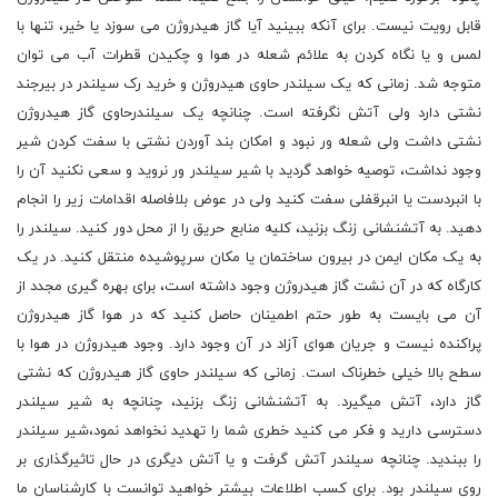
قابل رویت نیست. برای آنکه ببینید آیا گاز هیدروژن می‏ سوزد یا خیر، تنها با
لمس و یا نگاه کردن به علائم شعله در هوا و چکیدن قطرات آب می‏ توان
متوجه شد. زمانی که یک سیلندر حاوی هیدروژن و خرید رک سیلندر در بیرجند
نشتی دارد ولی آتش نگرفته است. چنانچه یک سیلندرحاوی گاز هیدروژن
نشتی داشت ولی شعله‏ ور نبود و امکان بند آوردن نشتی با سفت کردن شیر
وجود نداشت، توصیه خواهد گردید با شیر سیلندر ور نروید و سعی نکنید آن را
با انبردست یا انبرقفلی سفت کنید ولی در عوض بلافاصله اقدامات زیر را انجام
دهید. به آتش‏نشانی زنگ بزنید، کلیه منابع حریق را از محل دور کنید. سیلندر را
به یک مکان ایمن در بیرون ساختمان یا مکان سرپوشیده منتقل کنید. در یک
کارگاه که در آن نشت گاز هیدروژن وجود داشته است، برای بهره گیری مجدد از
آن می بایست به طور حتم اطمینان حاصل کنید که در هوا گاز هیدروژن
پراکنده نیست و جریان هوای آزاد در آن وجود دارد. وجود هیدروژن در هوا با
سطح بالا خیلی خطرناک است. زمانی که سیلندر حاوی گاز هیدروژن که نشتی
گاز دارد، آتش می‏گیرد. به آتش‏نشانی زنگ بزنید، چنانچه به شیر سیلندر
دسترسی دارید و فکر می ‏کنید خطری شما را تهدید نخواهد نمود،شیر سیلندر
را ببندید. چنانچه سیلندر آتش گرفت و یا آتش دیگری در حال تاثیرگذاری بر
روی سیلندر بود. برای کسب اطلاعات بیشتر خواهید توانست با کارشناسان ما