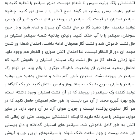
آتش‏نشانی زنگ بزنید، سپس تا شعاع دویست متری سیلندر را تخلیه کنید.به
منظور رعایت ایمنی بیشتر، هر گونه منبع آتش را از محل دور کنید. چنانچه
سیلندر استیلن در قیمت رک سیلندر در بیرجند در اتاق است و شیر آن را نمی
‏توانید ببندید، اجازه دهید گاز در حال نشت آن بسوزد و تمام شود و در حین
سوختن، سیلندر را با آب خنک کنید. ولیکن چنانچه شعله سیلندر استیلن در
حال نشت خاموش شد و نشت گاز همچنان ادامه داشت، احتمال شعله‏ ور شدن
مجدد آن دور از انتظار نیست، لذا احتمال آتش ‏سوزی و انفجار هم وجود دارد.
تنها زمانی شعله گاز در حال نشت یک سیلندر استیلن را خاموش کنید که
احتمال بدهید سوختن آن وضعیت خطرناک دیگری را رقم بزند. در انواع رک
سیلندر در بیرجند نشت استیلن خیلی کم باشد و احتمال بدهید می ‏توانید
سیلندر را خیلی سریع به یک محوطه روباز و ایمن منتقل کنید. در یک کارگاه و
تولید کننده رک سیلندر در بیرجند که در آن نشت استیلن وجود داشته است،
برای بهره گیری مجدد از آن می بایست به طور حتم اطمینان حاصل کنید که در
هوا گاز استیلن پراکنده نیست و جریان هوای آزاد در آن وجود دارد. در سایر
موارد، سیلندر را سرد نگه دارید تا اینکه آتش‏نشانی سربرسد. حتی آن زمانی که
آتش به طور کامل خاموش شد، سیلندر های استیلن گداخته و داغ بایستی
طی مدت بیست و چهار ساعت خنک شوند. با سیلندر‏های ال پی جی و فروش