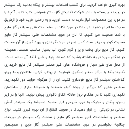
بهره گیری خواهد گردید. برای کسب اطلاعات بیشتر و اینکه بدانید رک سیلندر
در بیرجند چیست، با ما در شرکت تکنیکال گاز سنتر همراهی کنید تا هر آنچه را
در مورد این محصولات نیاز دارید به دست آورید و به راحتی خرید خود را ازطریق
سایت ما انجام دهید. در ابتدا در مورد نکات و مشخصات فنی سیلندر گاز مایع
با شما صحبت می کنیم. تا الان در مورد مشخصات فنی سیلندر گاز مایع
صحبت کردیم، بهتر است کمی هم در مورد نگهداری و بهره گیری از آن صحبت
کنیم. گاز مایع برای پخت و پز و گرم کردن آب بسیار مناسب هست. همیشه
در هنگام خرید توجه داشته باشید که دسته، پایه و شیر فلکه آن سالم است.
از محل های غیر مجاز و فروشگاه های غیر معتبر سیلندر گاز مایع خریداری
نکنید؛ بلکه با مراکز معتبر همکاری فرمایید. از پرتاب کردن، غلتاندن و به پهلو
گذاشتن سیلندر گاز مایع خودداری کنید. آن را از هرگونه حرارت دور نگهدارید.
سیلندر هایی که بزرگتر از یازده کیلو هستند را همیشه خارج از ساختمان
نگهداری کنید تا در هنگام بروز حادثه اتفاق ناگواری پیش نیاید. آنها را در زیر
زمین، پلکان و نزدیک به درب خروجی قرار ندهید. همیشه یک سیلندر آتش
نشانی در نزدیکی آن قرار دهید تا در صورت اتفاق از آن بهره گیری کنید. انواع
سیلندر و مشخصات فنی سیلندر گاز مایع و ساخت رک سیلندر در بیرجند،
چنانچه بخواهیم در مورد مشخصات فنی سیلندر گاز مایع و همینطور