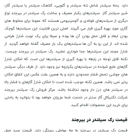
دارد. بدنه سیلندر شامل تنه سیلندر و گلویی، کلاهک سیلندر یا سیلندر گاز،
شیر سیلندر گاز. سیلندرهای یکبار مصرف و ساخت رک سیلندر در بیرجند نوع
دیگری از سیلندرهای فولادی و آلومینیومی هستند که عموما برای مخلوط های
گازی مورد بهره گیری قرار می گیرند. اصلی ترین قابلیت این سیلندرها کوچک
بودن ابعاد و قابل حمل بودن آن ها بوده و صرفا برای یک نوبت شارژ طراحی
شده اند. از این رو به آن ها سیلندرهای یک بار مصرف گفته خواهد گردید. از
شارژ مجدد این سیلندرها جدا خوداری نمایید. رک سیلندر در بیرجند چیست.
نکته قابل توجه در رابطه با بهره گیری از سیلندرها این است که امکان شارژ
گازهای مایع شونده در سیلندرهای یکپارچه نیز وجود دارد. از طرف دیگر، سیلندر
های جوشی تحمل فشار محدودی دارند و به همین علت عکس این اتفاق امکان
پذیر نمی باشد. همین نکته موجب شده است تا امکان شارژ گازهای با فشار بالا
در سیلندر های درز دار وجود نداشته باشد. مرکز فروش رک سیلندر بیرجند
شرکت تکنیکال گاز سنتر در خدمت شما عزیزان خواهد بود تا بتوانید به راحتی
برای خرید این محصولات اقدام کنید.
قیمت رک سیلندر در بیرجند
قیمت رک سیلندر در بیرجند به چه عواملی بستگی دارد. قیمت سبد حمل