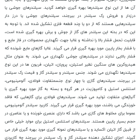
آن ها از این نوع سیلندرها بهره گیری خواهد گردید. سیلندرهای جوشی یا
درزدار و فروش رک سیلندر در بیرجند، سیلندرهای جوشی یا درز دار
سیلندرهایی هستند که از دو یا چند قطعه فلزی تشکیل شده اند. با توجه به
این که در بدنه این سیلندر های گاز از جوش و برش بهره گیری شده است،
قابلیت تحمل فشار بالا را نداشته و غالبا جهت نگهداری محصولات در فاز مایع و
با فشار بخار پایین مورد بهره گیری قرار می گیرند. غالبا گازهای مایع شونده که
فشار بالایی ندارند در سیلندرهای جوشی نگهداری می شوند. به عنوان مثال
هیدروکربن های سنگین نظیر استیلن، پروپان، اتیلن، فریون ها در این نوع
سیلندرها نگهداری می شوند. جنس سیلندر و سیلندر گاز و قیمت رک سیلندر
در بیرجند، سیلندرهای گازی با چهار نوع جنسمتفاوت فولادی، آلومینیومی،
استنلس استیل و کامپوزیت در هر گروه و بسته به گاز مورد بهره گیری با
آلیاژهای متفاوت تولید می شوند. سیلندرهای فولادی برای گازهایی که فاقد
خورندگی می باشند، مورد بهره گیری قرار می گیرند. کاربرد سیلندر آلومینیومی
عموما برای مخلوط های گازی می باشد که دارای عنصری خورنده و یا عناصری در
حجم بسیار پایین هستند. سیلندرهای استنلس استیل برای موارد خیلی خاص
از قبیل گاز اتیلن اکساید و یا سیلندرهای نمونه گیری مورد بهره گیری قرار می
گیرند. اجزای تشکیل دهنده سیلندر گاز و رک سیلندر در بیرجند چه کاربردی