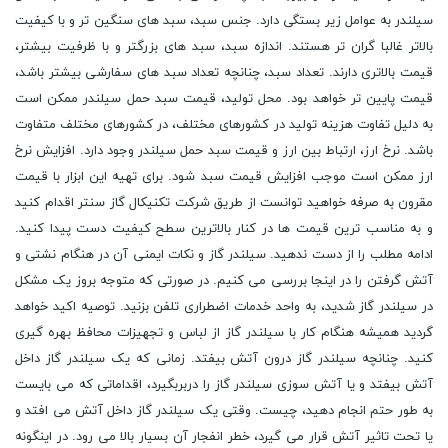
سیلندر به عوامل زیر بستگی دارد. جنس سبد، سبد های سنگین تر و با کیفیت
بالاتر غالبا گران تر هستند. اندازه سبد، سبد های بزرگتر و با ظرفیت بیشتر،
قیمت بالاتری دارند. تعداد سبد، چنانچه تعداد سبد های سفارشی بیشتر باشد،
قیمت پایین تر خواهد بود. محل تولید، قیمت سبد حمل سیلندر ممکن است
به دلیل تفاوت هزینه تولید در کشورهای مختلف، در کشورهای مختلف متفاوت
باشد. نرخ ارز، ارتباط بین ارز و قیمت سبد حمل سیلندر وجود دارد. افزایش نرخ
ارز ممکن است موجب افزایش قیمت سبد شود. برای تهیه این ابزار با قیمت
مقرون به صرفه خواهید توانست از طریق شرکت تکنیکال گاز سنتر اقدام کنید
و به مناسب ترین قیمت ها در کنار بالاترین سطح کیفیت دست پیدا کنید.
ادامه مطلب را از دست ندهید. سیلندر گاز و نکات ایمنی آن در هنگام نشتی و
آتش گرفتن را در اینجا بررسی می کنیم. در صورتی که متوجه بروز یک مشکل
در سیلندر گاز شدید، به واحد خدمات اضطراری تلفن بزنید. توصیه اکید خواهد
گردید همیشه هنگام کار با سیلندر گاز از لباس و تجهیزات محافظ بهره گیری
کنید. چنانچه سیلندر گاز درون آتش بیفتد. زمانی که یک سیلندر گاز داخل
آتش بیفتد و یا آتش‏ سوزی سیلندر گاز را دربربگیرد، اقداماتی که می بایست
به طور حتم انجام دهید، چیست. وقتی یک سیلندر گاز داخل آتش می‏ افتد و
یا تحت تاثیر آتش قرار می‏ گیرد، خطر انفجار آن بسیار بالا می ‏رود. در اینگونه