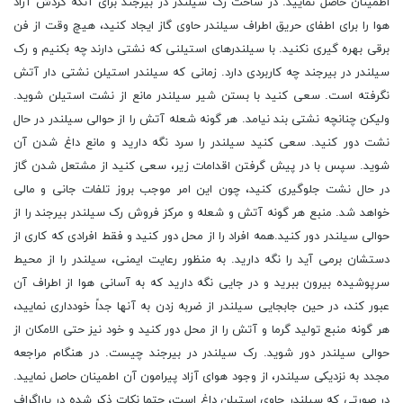
اطمینان حاصل نمایید. در ساخت رک سیلندر در بیرجند برای آنکه گردش آزاد
هوا را برای اطفای حریق اطراف سیلندر حاوی گاز ایجاد کنید، هیچ وقت از فن
برقی بهره گیری نکنید. با سیلندر‏های استیلنی که نشتی دارند چه بکنیم و رک
سیلندر در بیرجند چه کاربردی دارد. زمانی که سیلندر استیلن نشتی‏ دار آتش
نگرفته است. سعی کنید با بستن شیر سیلندر مانع از نشت استیلن شوید.
ولیکن چنانچه نشتی بند نیامد. هر گونه شعله آتش را از حوالی سیلندر در حال
نشت دور کنید. سعی کنید سیلندر را سرد نگه دارید و مانع داغ شدن آن
شوید. سپس با در پیش گرفتن اقدامات زیر، سعی کنید از مشتعل شدن گاز
در حال نشت جلوگیری کنید، چون این امر موجب بروز تلفات جانی و مالی
خواهد شد. منبع هر گونه آتش و شعله و مرکز فروش رک سیلندر بیرجند را از
حوالی سیلندر دور کنید.همه افراد را از محل دور کنید و فقط افرادی که کاری از
دستشان برمی‏ آید را نگه دارید. به منظور رعایت ایمنی، سیلندر را از محیط
سرپوشیده بیرون ببرید و در جایی نگه دارید که به آسانی هوا از اطراف آن
عبور کند، در حین جابجایی سیلندر از ضربه زدن به آنها جداً خودداری نمایید،
هر گونه منبع تولید گرما و آتش را از محل دور کنید و خود نیز حتی‏ الامکان از
حوالی سیلندر دور شوید. رک سیلندر در بیرجند چیست. در هنگام مراجعه
مجدد به نزدیکی سیلندر، از وجود هوای آزاد پیرامون آن اطمینان حاصل نمایید.
در صورتی که سیلندر حاوی استیلن داغ است، حتما نکات ذکر شده در پاراگراف