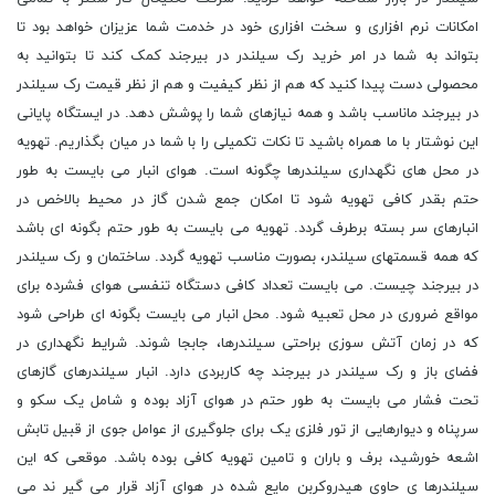
امکانات نرم افزاری و سخت افزاری خود در خدمت شما عزیزان خواهد بود تا
بتواند به شما در امر خرید رک سیلندر در بیرجند کمک کند تا بتوانید به
محصولی دست پیدا کنید که هم از نظر کیفیت و هم از نظر قیمت رک سیلندر
در بیرجند ماناسب باشد و همه نیازهای شما را پوشش دهد. در ایستگاه پایانی
این نوشتار با ما همراه باشید تا نکات تکمیلی را با شما در میان بگذاریم. تهویه
در محل های نگهداری سیلندرها چگونه است. هوای انبار می بایست به طور
حتم بقدر کافی تهویه شود تا امکان جمع شدن گاز در محیط بالاخص در
انبارهای سر بسته برطرف گردد. تهویه می بایست به طور حتم بگونه ای باشد
که همه قسمتهای سیلندر، بصورت مناسب تهویه گردد. ساختمان و رک سیلندر
در بیرجند چیست. می بایست تعداد کافی دستگاه تنفسی هوای فشرده برای
مواقع ضروری در محل تعبیه شود. محل انبار می بایست بگونه ای طراحی شود
که در زمان آتش سوزی براحتی سیلندرها، جابجا شوند. شرایط نگهداری در
فضای باز و رک سیلندر در بیرجند چه کاربردی دارد. انبار سیلندرهای گازهای
تحت فشار می بایست به طور حتم در هوای آزاد بوده و شامل یک سکو و
سرپناه و دیوارهایی از تور فلزی یک برای جلوگیری از عوامل جوی از قبیل تابش
اشعه خورشید، برف و باران و تامین تهویه کافی بوده باشد. موقعی که این
سیلندرها ی حاوی هیدروکربن مایع شده در هوای آزاد قرار می گیر ند می