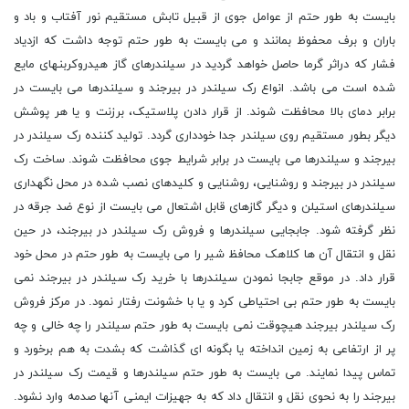
بایست به طور حتم از عوامل جوی از قبیل تابش مستقیم نور آفتاب و باد و
باران و برف محفوظ بمانند و می بایست به طور حتم توجه داشت که ازدیاد
فشار که دراثر گرما حاصل خواهد گردید در سیلندرهای گاز هیدروکربنهای مایع
شده است می باشد. انواع رک سیلندر در بیرجند و سیلندرها می بایست در
برابر دمای بالا محافظت شوند. از قرار دادن پلاستیک، برزنت و یا هر پوشش
دیگر بطور مستقیم روی سیلندر جدا خودداری گردد. تولید کننده رک سیلندر در
بیرجند و سیلندرها می بایست در برابر شرایط جوی محافظت شوند. ساخت رک
سیلندر در بیرجند و روشنایی، روشنایی و کلیدهای نصب شده در محل نگهداری
سیلندرهای استیلن و دیگر گازهای قابل اشتعال می بایست از نوع ضد جرقه در
نظر گرفته شود. جابجایی سیلندرها و فروش رک سیلندر در بیرجند، در حین
نقل و انتقال آن ها کلاهک محافظ شیر را می بایست به طور حتم در محل خود
قرار داد. در موقع جابجا نمودن سیلندرها با خرید رک سیلندر در بیرجند نمی
بایست به طور حتم بی احتیاطی کرد و یا با خشونت رفتار نمود. در مرکز فروش
رک سیلندر بیرجند هیچوقت نمی بایست به طور حتم سیلندر را چه خالی و چه
پر از ارتفاعی به زمین انداخته یا بگونه ای گذاشت که بشدت به هم برخورد و
تماس پیدا نمایند. می بایست به طور حتم سیلندرها و قیمت رک سیلندر در
بیرجند را به نحوی نقل و انتقال داد که به جهیزات ایمنی آنها صدمه وارد نشود.