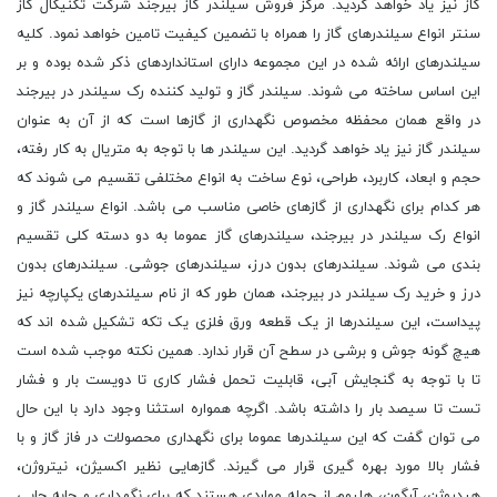
گاز نیز یاد خواهد گردید. مرکز فروش سیلندر گاز بیرجند شرکت تکنیکال گاز
سنتر انواع سیلندرهای گاز را همراه با تضمین کیفیت تامین خواهد نمود. کلیه
سیلندرهای ارائه شده در این مجموعه دارای استانداردهای ذکر شده بوده و بر
این اساس ساخته می شوند. سیلندر گاز و تولید کننده رک سیلندر در بیرجند
در واقع همان محفظه مخصوص نگهداری از گازها است که از آن به عنوان
سیلندر گاز نیز یاد خواهد گردید. این سیلندر ها با توجه به متریال به کار رفته،
حجم و ابعاد، کاربرد، طراحی، نوع ساخت به انواع مختلفی تقسیم می شوند که
هر کدام برای نگهداری از گازهای خاصی مناسب می باشد. انواع سیلندر گاز و
انواع رک سیلندر در بیرجند، سیلندرهای گاز عموما به دو دسته کلی تقسیم
بندی می شوند. سیلندرهای بدون درز، سیلندرهای جوشی. سیلندرهای بدون
درز و خرید رک سیلندر در بیرجند، همان طور که از نام سیلندرهای یکپارچه نیز
پیداست، این سیلندرها از یک قطعه ورق فلزی یک تکه تشکیل شده اند که
هیچ گونه جوش و برشی در سطح آن قرار ندارد. همین نکته موجب شده است
تا با توجه به گنجایش آبی، قابلیت تحمل فشار کاری تا دویست بار و فشار
تست تا سیصد بار را داشته باشد. اگرچه همواره استثنا وجود دارد با این حال
می توان گفت که این سیلندرها عموما برای نگهداری محصولات در فاز گاز و با
فشار بالا مورد بهره گیری قرار می گیرند. گازهایی نظیر اکسیژن، نیتروژن،
هیدروژن، آرگون، هلیوم از جمله مواردی هستند که برای نگهداری و جابه جایی