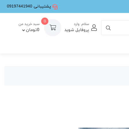
پشتیبانی 09197441940
0
سلام. وارد
سبد خرید من
پروفایل شوید
0تومان