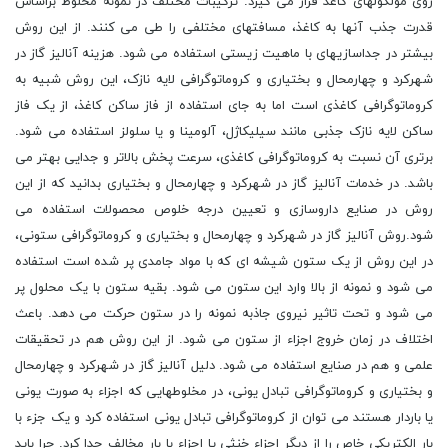
روی مولکولهای کاغذ قرار می گیرد. ترکیبات مختلف در نمونه مخلوط براساس
قدرت جذب آنها به کاغذ، مسافتهای مختلفی را طی می کنند. از این روش
بیشتر در جداسازیهای با ماهیت زیستی استفاده می شود. هزینه آنالیز گاز در
شهرکرد و چهارمحال و بختیاری و کروماتوگرافی لایه نازک، این روش شبیه به
کروماتوگرافی کاغذی است اما به جای استفاده از فاز ساکن کاغذ، از یک فاز
ساکن لایه نازک جذبی مانند سیلیکاژل، آلومینا و یا سلولز استفاده می شود.
برتری آن نسبت به کروماتوگرافی کاغذی، سرعت پخش بالاتر و جدایی بهتر می
باشد. در خدمات آنالیز گاز در شهرکرد و چهارمحال و بختیاری بدانید که از این
روش در صنایع داروسازی و تعیین درجه خلوص محصولات استفاده می
شود.روش آنالیز گاز در شهرکرد و چهارمحال و بختیاری و کروماتوگرافی ستونی،
در این روش از یک ستون شیشه ای که با مواد جامدی پر شده است استفاده
می شود و نمونه از بالا وارد این ستون می شود. بقیه ستون با یک محلول پر
می شود و تحت تاثیر نیروی جاذبه نمونه را در ستون حرکت می دهد. باعث
اختلاف در زمان خروج اجزاء از ستون می شود. از این روش هم در تحقیقات
علمی و هم در صنایع استفاده می شود. دلیل آنالیز گاز در شهرکرد و چهارمحال
و بختیاری و کروماتوگرافی تبادل یونی، در مخلوطهایی که اجزاء به صورت یونی
یا باردار هستند می توان از کروماتوگرافی تبادل یونی استفاده کرد و یک جزء با
بار الکتریکی خاص را از دیگر اجزاء خنثی یا اجزاء با بار مخالف جدا کرد. چرا باید