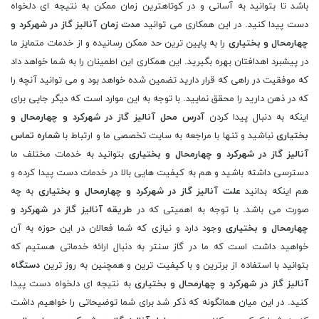
باشد تا بتوانید به آسانی و در کوتاهترین زمان ممکن به نتیجه ای دلخواه
دست پیدا کنید. در این همکاری می توانید
مدت زمان آنالیز گاز در شهرکرد و
چهارمحال و بختیاری
را به پایین ترین حد ممکن رسانیده و از خدمات متمایز ما
در پیشبرد اهدافتان بهره بگیرید. این همکاری این اطمینان را به شما خواهد داد
که موفقیت در راهی که قرار دارید تضمین شده خواهد بود و می توانید آنچه را
که در ذهن دارید را محقق نمایید. با توجه به این موارد است که دیگر جایی برای
اینکه به دنبال پیدا کردن
آدرس محل آنالیز گاز در شهرکرد و چهارمحال و
بختیاری
نباشید و تنها با مراجعه به سایت تخصصی ما و ارتباط با
شماره تماس
آنالیز گاز در شهرکرد و چهارمحال و بختیاری
بتوانید به خدمات مختلف ما
دسترسی داشته باشید و هم به کیفیت هایی بالا در خدمات دست پیدا کرده و
هم اینکه بدانید
علت آنالیز گاز در شهرکرد و چهارمحال و بختیاری
به چه
صورت می باشد. با توجه به اهمیتی که در
طریقه آنالیز گاز در شهرکرد و
چهارمحال و بختیاری
وجود دارد و نیازی که شما فعالان در این حوزه به آن
خواهید داشت است که ما در گاز سنتر به دنبال ارائه خدماتی هستیم که
بتوانید با استفاده از برترین و با کیفیت ترین و همچنین به روز ترین
دستگاه
آنالیز گاز در شهرکرد و چهارمحال و بختیاری
به نتیجه ای دلخواه دست پیدا
کنید. در این میان همانگونه که ذکر شد برای شما توضیحاتی را خواهیم داشت