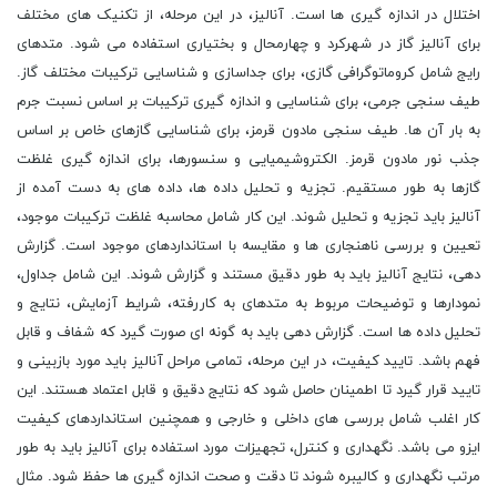
اختلال در اندازه گیری ها است. آنالیز، در این مرحله، از تکنیک های مختلف
برای آنالیز گاز در شهرکرد و چهارمحال و بختیاری استفاده می شود. متدهای
رایج شامل کروماتوگرافی گازی، برای جداسازی و شناسایی ترکیبات مختلف گاز.
طیف سنجی جرمی، برای شناسایی و اندازه گیری ترکیبات بر اساس نسبت جرم
به بار آن ها. طیف سنجی مادون قرمز، برای شناسایی گازهای خاص بر اساس
جذب نور مادون قرمز. الکتروشیمیایی و سنسورها، برای اندازه گیری غلظت
گازها به طور مستقیم. تجزیه و تحلیل داده ها، داده های به دست آمده از
آنالیز باید تجزیه و تحلیل شوند. این کار شامل محاسبه غلظت ترکیبات موجود،
تعیین و بررسی ناهنجاری ها و مقایسه با استانداردهای موجود است. گزارش
دهی، نتایج آنالیز باید به طور دقیق مستند و گزارش شوند. این شامل جداول،
نمودارها و توضیحات مربوط به متدهای به کاررفته، شرایط آزمایش، نتایج و
تحلیل داده ها است. گزارش دهی باید به گونه ای صورت گیرد که شفاف و قابل
فهم باشد. تایید کیفیت، در این مرحله، تمامی مراحل آنالیز باید مورد بازبینی و
تایید قرار گیرد تا اطمینان حاصل شود که نتایج دقیق و قابل اعتماد هستند. این
کار اغلب شامل بررسی های داخلی و خارجی و همچنین استانداردهای کیفیت
ایزو می باشد. نگهداری و کنترل، تجهیزات مورد استفاده برای آنالیز باید به طور
مرتب نگهداری و کالیبره شوند تا دقت و صحت اندازه گیری ها حفظ شود. مثال