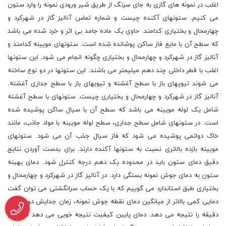
اغلب در نمونه های گازی به جای سرنگ از طریق شیر ورودی نمونه را وارد ستون
می کنیم. ستونهای آکنده چیست و شماره تماس آنالیز گاز در شهرکرد و
چهارمحال و بختیاری کدامند. حاوی یک ماده جامد بی اثر و خرد شده می باشد
که سطح آن با مایع فاز ساکن پوشانده شده است. ستونهای مویینه کدامند و
آنالیز گاز در شهرکرد و چهارمحال و بختیاری چگونه انجام می شود. این ستونها
اغلب با قطر داخلی چند دهم میلیمتر می باشند. این ستونها در دو نوع ساخته
می شوند تیوپهای باز با سطح آغشته و تیوبهای باز با سطح جداری آغشته.
آنالیز گاز در شهرکرد و چهارمحال و بختیاری چیست. ستونهای با سطح آغشته
شامل یک لوله مویینه می باشد که سطح آن با سیال ساکن پوشیده شده
است. در ستونهای شامل سطح جداری، سطح لوله مویینه با مواد جاذب، مانند
خاک دواتمی پوشیده می شود که فاز سیال جذب آن می شود. ستونهای
مویینه بازده بالاتری نسبت به ستونها آکنده دارند. برای بدست آوردن نتایج
دقیق دمای ستون باید در محدوده یک دهم درجه کنترل شود. دمای بهینه
ستون به دمای جوش نمونه بستگی دارد. در آنالیز گاز در شهرکرد و چهارمحال و
بختیاری طبق استاندارد می گوییم که با یک حساب سرانگشتی می توان گفت
دمایی کمی بالاتر از میانگین دمای نقطه جوش نمونه، زمان جدایش دو تا سی
دقیقه را نتیجه می دهد. دمای پایین کیفیت نتیجه خوبی می دهد اما زمان