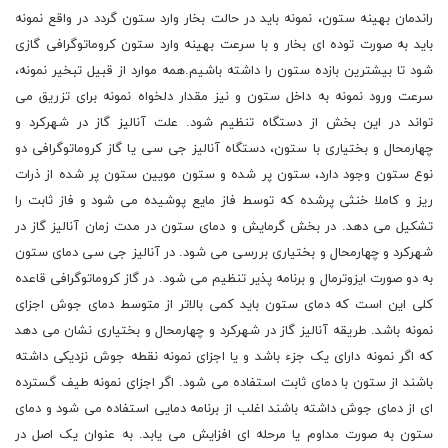
راندمان بهینه ستون، نمونه باید در حالت بخار وارد ستون گردد در واقع نمونه
باید به صورت توده ای بخار و با سرعت بهینه وارد ستون کروماتوگرافی گازی
شود تا بیشترین بازده ستون را داشته باشیم.همه موارد از قبیل تبخیر نمونه،
سرعت ورود نمونه به داخل ستون و نیز مقدار دلخواه نمونه برای تزریق می
تواند در این بخش از دستگاه تنظیم شود. علت آنالیز گاز در شهرکرد و
چهارمحال و بختیاری با ستون، دستگاه آنالیز جی سی یا گاز کروماتوگرافی دو
نوع ستون وجود دارد، ستون پر شده و ستون مویین ستون پر شده از ذرات
ریز و کاملا خنثی پرشده که توسط فاز مایع پوشیده می شود و فاز ثابت را
تشکیل می دهد. در بخش گرمایش و دمای ستون در مدت زمان آنالیز گاز در
شهرکرد و چهارمحال و بختیاری بررسی می شود. در آنالیز جی سی دمای ستون
به دو صورت ایزوترمال و برنامه پذیر تنظیم می شود. در گاز کروماتوگرافی قاعده
کلی این است که دمای ستون باید کمی بالاتر از متوسط دمای جوش اجزای
نمونه باشد. طریقه آنالیز گاز در شهرکرد و چهارمحال و بختیاری نشان می دهد
که اگر نمونه دارای یک جزء باشد و یا اجزای نمونه نقطه جوش نزدیکی داشته
باشند از ستون با دمای ثابت استفاده می شود. اگر اجزای نمونه طیف گسترده
ای از دمای جوش داشته باشند اغلب از برنامه دمایی استفاده می شود و دمای
ستون به صورت مداوم یا مرحله ای افزایش می یابد. به عنوان یک اصل در