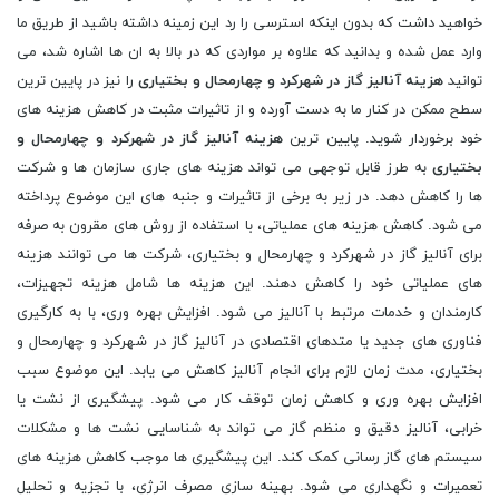
خواهید داشت که بدون اینکه استرسی را رد این زمینه داشته باشید از طریق ما
وارد عمل شده و بدانید که علاوه بر مواردی که در بالا به ان ها اشاره شد، می
توانید
هزینه آنالیز گاز در شهرکرد و چهارمحال و بختیاری
را نیز در پایین ترین
سطح ممکن در کنار ما به دست آورده و از تاثیرات مثبت در کاهش هزینه های
خود برخوردار شوید. پایین ترین
هزینه آنالیز گاز در شهرکرد و چهارمحال و
بختیاری
به طرز قابل توجهی می تواند هزینه های جاری سازمان ها و شرکت
ها را کاهش دهد. در زیر به برخی از تاثیرات و جنبه های این موضوع پرداخته
می شود. کاهش هزینه های عملیاتی، با استفاده از روش های مقرون به صرفه
برای آنالیز گاز در شهرکرد و چهارمحال و بختیاری، شرکت ها می توانند هزینه
های عملیاتی خود را کاهش دهند. این هزینه ها شامل هزینه تجهیزات،
کارمندان و خدمات مرتبط با آنالیز می شود. افزایش بهره وری، با به کارگیری
فناوری های جدید یا متدهای اقتصادی در آنالیز گاز در شهرکرد و چهارمحال و
بختیاری، مدت زمان لازم برای انجام آنالیز کاهش می یابد. این موضوع سبب
افزایش بهره وری و کاهش زمان توقف کار می شود. پیشگیری از نشت یا
خرابی، آنالیز دقیق و منظم گاز می تواند به شناسایی نشت ها و مشکلات
سیستم های گاز رسانی کمک کند. این پیشگیری ها موجب کاهش هزینه های
تعمیرات و نگهداری می شود. بهینه سازی مصرف انرژی، با تجزیه و تحلیل