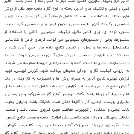
آنالیز قرار بگیرند، بنابراین ممکن است نیاز به کنترل دما و فشار باشد. آنالیز
کمی و کیفی و تکنیک های آنالیز، بسته به نوع گاز و دقت مورد نظر، از روش
های مختلفی استفاده می شود که شامل کروماتوگرافی گازی، برای جداسازی و
شناسایی ترکیبات گازی. طیف سنجی مادون قرمز، برای شناسایی گازها. طیف
سنجی توده ای، برای آنالیز دقیق ترکیبات شیمیایی. آنالیز با استفاده از
سنسورها، برخی از سنسورهای شیمیایی می توانند گازهای خاص را شناسایی
کنند.تحلیل داده ها و تجزیه و تحلیل نتایج، داده های جمع آوری شده با
استفاده از نرم افزارهای تخصصی یا روش های آماری تحلیل می شوند. مقایسه
با استانداردها، نتایج به دست آمده با استانداردهای مربوطه مقایسه می شود تا
به ارزیابی کیفیت گاز یا آلودگی محیطی پرداخته شود. گزارش نویسی، تهیه
گزارش نهایی، نتایج آنالیز به همراه روش ها و تجهیزات به کار رفته در یک
گزارش جامع ثبت می شوند. این گزارش اغلب باید شامل داده های خام، تحلیل
ها و نتیجه گیری ها باشد. نکات مهم در آنالیز گاز در شهرکرد و چهارمحال و
بختیاری چیست. ایمنی، کار با گازها ممکن است خطرناک باشد، بنابراین رعایت
نکات ایمنی و استفاده از تجهیزات حفاظت فردی ضروری است. دقت و صحت،
انتخاب تجهیزات و روش های مناسب برای افزایش دقت و صحت نتایج ضروری
است. نگهداری تجهیزات، تجهیزات آنالیز باید به طور مرتب کالیبره و نگهداری
شوند تا از نتایج معتبر و قابل اعتماد اطمینان حاصل شود. کاربردهای آنالیز گاز