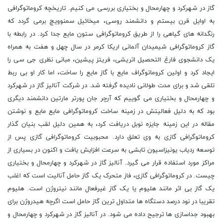
گاز در شهرکرد و چهارمحال و بختیاری بررسی می کنیم. تاریخچه کروماتوگرافی
به اوایل قرن بیستم و دانشمند روسی، میخائیل سمنوویچ برمی گردد که
رنگدانه های گیاهی را از طریق کروماتوگرافی ستون مایع جدا کرد. در رابطه با
گاز کروماتوگرافی شیمیدان آلمانی اریکا کرمر در سال چهل و هفت به همراه
یک دانشجوی فارغ التحصیل اتریشی، فریتز پیشین، مبانی نظری جی سی را
ایجاد کرد و اولین کروماتوگراف مایع با گاز مایع را ساخت، اما کار او بی ربط
تلقی شد و برای مدت طولانی نادیده گرفته شد. در شرکت آنالیز گاز در شهرکرد
و چهارمحال و بختیاری می گوییم که آرچر جان پورتر مارتین دانشمند دیگری
بود که به دلیل فعالیتش در زمینه ساخت کروماتوگرافی مایع مایع و نوشتن
مقاله در این زمینه جایزه نوبل دریافت کرد، به همین دلیل لقب بنیان گذار
کروماتوگرافی گازی به وی تعلق دارد. محبوبیت کروماتوگرافی گازی پس از
توسعه ردیاب یونیزاسیون تابشی به سرعت افزایش یافت و اکنون در بسیاری از
مراکز مورد استفاده قرار می گیرد. آنالیز گاز در شهرکرد و چهارمحال و بختیاری
چیست. در کروماتوگرافی گازی، فاز متحرک یک گاز حامل آنالیت است که اغلب
یک گاز بی اثر مانند هلیوم یا یک گاز غیرفعال مانند نیتروژن است. هلیوم
تقریبا در نود درصد دستگاه ها متداول ترین گاز حامل است اگرچه هیدروژن برای
بهبود جداسازی ها ترجیح داده می شود. در آنالیز گاز در شهرکرد و چهارمحال و