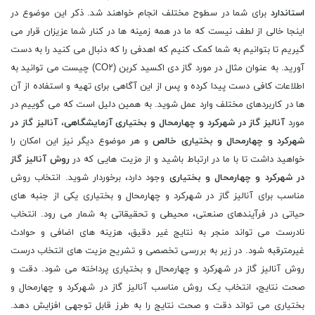
استاندارد
برای شما در سطوح مختلف انجام خواهند شد. ذکر این موضوع در
اینجا خالی از لطف نیست که ما در همه زمینه ها در کنار شما عزیزان قرار می
گیریم تا بتوانیم به شما کمک کنیم که اهدفی را که دنبال می کنید را به دست
آورید. به عنوان مثال در مورد گاز دی اکسید کربن (CO۲) چیست می توانید به
اطلاعات کافی دست پیدا کرده و پس از این آگاهی برای تهیه و استفاده از آن
ها در کاربردهای مختلف وارد عمل شوید. به همین دلیل است که می گوییم در
مورد
آنالیز گاز در شهرکرد و چهارمحال و بختیاری آزمایشگاهی
،
آنالیز گاز در
شهرکرد و چهارمحال و بختیاری خالص
و هر موضوع دیگر نیز این امکان را
خواهید داشت تا با ما در ارتباط باشید و از مزیت هایی که در
روش آنالیز گاز
در شهرکرد و چهارمحال و بختیاری
وجود دارد، برخوردار شوید. انتخاب روش
مناسب برای آنالیز گاز در شهرکرد و چهارمحال و بختیاری یکی از جنبه های
حیاتی در فرآیندهای صنعتی، محیطی و تحقیقاتی به شمار می رود. انتخاب
نادرست می تواند منجر به نتایج غیر دقیق، هزینه های اضافی و حوادث
غیرمترقبه شود. در زیر به بررسی تخصصی و تشریح مزیت های انتخاب درست
روش آنالیز گاز در شهرکرد و چهارمحال و بختیاری پرداخته می شود. دقت و
صحت نتایج، انتخاب یک روش مناسب آنالیز گاز در شهرکرد و چهارمحال و
بختیاری می تواند دقت و صحت نتایج را به طرز قابل توجهی افزایش دهد.