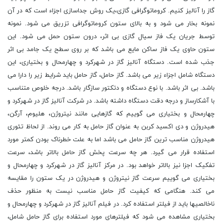
گاز را آنالیز کنیم. کروماتوگرافی گازی،یک روش جداسازی اجزاء است که در آن
نمونه بخار می شود و به بالای ستون کروماتوگرافی تزریق می شود. نمونه
توسط جریان یک فاز سیال گازی بی اثر، درون ستون حمل می شود. این
ستون حاوی یک فاز ساکن مایع می باشد که بر روی سطح یک جامد بی اثر
جذب شده است. دستگاه آنالیز گاز در شهرکرد و چهارمحال و بختیاری، این
دستگاه شامل اجزاء زیر می باشد. گاز حامل، گاز حامل باید شرایط زیر را دارا می
باشد. بی اثر باشد. با نوع دستگاه و دتکتور سازگار باشد. درجه خلوص متناسب
با آشکارساز و درجه دقت دستگاه داشته باشد. در شرکت آنالیز گاز در شهرکرد و
چهارمحال و بختیاری می گوییم که گازهایی مانند نیتروژن، هلیوم، آرگن،
هیدروژن و دی اکسید کربن به عنوان گاز حامل به کار می روند. از لحاظ تئوری
هیدروژن مناسب ترین گاز حامل می باشد اما به علت خطرناک بودن کمتر مورد
استفاده قرار می گیرد. هر چه سرعت پخش گاز حامل بالاتر باشد، سرعت
تفکیک اجزا نیز بالاتر خواهد بود. در مرکز آنالیز گاز در شهرکرد و چهارمحال و
بختیاری می گوییم سرعت گاز نیتروژن و هیدروژن در یک ستون را مقایسه
می کند. هنگامی که کیفیت گاز حامل مناسب نیست به منظور حذف
ناخالصیها باید از فیلتر استفاده کرد. در فیلم آنالیز گاز در شهرکرد و چهارمحال و
بختیاری مشاهده می شود که فیلترهای مورد استفاده برای گاز حامل شامل،