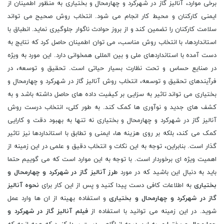
برخی موارد، آنالیز گاز در شهرکرد و چهارمحال و بختیاری به منظور اطمینان از
ایمنی کارکنان و محیط کار انجام می شود. انتخاب روش صحیح می تواند
سلامت کارکنان را تضمین کند و از بروز حوادث ناگوار جلوگیری نماید. انطباق با
استانداردها، با انتخاب روش مناسب، می توان اطمینان حاصل کرد که نتایج به
دست آمده با استانداردهای ملی و بین المللی همخوانی دارد. این مورد به ویژه
در صنایع حساس و تحت نظارت بسیار حیاتی است. تحقیق و توسعه، در
فرآیندهای تحقیق و توسعه، انتخاب روش آنالیز گاز در شهرکرد و چهارمحال و
بختیاری می تواند تاثیر به سزایی بر کیفیت داده های حاصل داشته باشد و به
کشف های جدید و نوآوری ها کمک کند. به طور کلی، انتخاب درست روش
آنالیز گاز در شهرکرد و چهارمحال و بختیاری نه تنها به بهبود دقت و کارایی
کمک می کند، بلکه بر روی هزینه ها، ایمنی و تطابق با استانداردها نیز تاثیر
گذار است. بنابراین، توجه به این نکات و انتخاب دقیق و علمی در این زمینه از
اهمیت ویژه ای برخوردار است. با توجه به این موارد است که می گوییم حتما
باید به دنبال این باشید که در مورد
طرز آنالیز گاز در شهرکرد و چهارمحال و
بختیاری
به اطلاعات کافی دست پیدا کنید و پس از این کار برای
نحوه آنالیز
گاز در شهرکرد و چهارمحال و بختیاری
و استفاده بهینه از ان ها وارد عمل
شوید. در این زمینه می توانید با استفاده از
فیلم آنالیز گاز در شهرکرد و