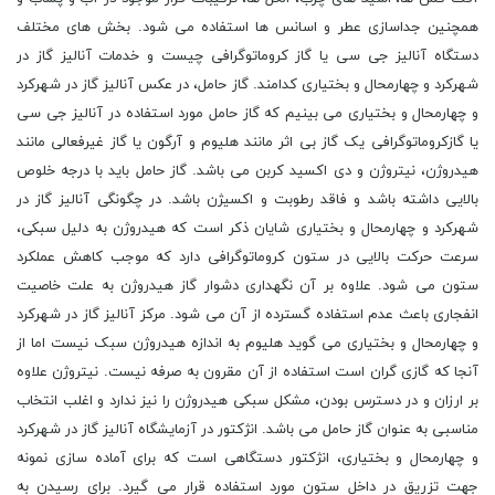
همچنین جداسازی عطر و اسانس ها استفاده می شود. بخش های مختلف
دستگاه آنالیز جی سی یا گاز کروماتوگرافی چیست و خدمات آنالیز گاز در
شهرکرد و چهارمحال و بختیاری کدامند. گاز حامل، در عکس آنالیز گاز در شهرکرد
و چهارمحال و بختیاری می بینیم که گاز حامل مورد استفاده در آنالیز جی سی
یا گازکروماتوگرافی یک گاز بی اثر مانند هلیوم و آرگون یا گاز غیرفعالی مانند
هیدروژن، نیتروژن و دی اکسید کربن می باشد. گاز حامل باید با درجه خلوص
بالایی داشته باشد و فاقد رطوبت و اکسیژن باشد. در چگونگی آنالیز گاز در
شهرکرد و چهارمحال و بختیاری شایان ذکر است که هیدروژن به دلیل سبکی،
سرعت حرکت بالایی در ستون کروماتوگرافی دارد که موجب کاهش عملکرد
ستون می شود. علاوه بر آن نگهداری دشوار گاز هیدروژن به علت خاصیت
انفجاری باعث عدم استفاده گسترده از آن می شود. مرکز آنالیز گاز در شهرکرد
و چهارمحال و بختیاری می گوید هلیوم به اندازه هیدروژن سبک نیست اما از
آنجا که گازی گران است استفاده از آن مقرون به صرفه نیست. نیتروژن علاوه
بر ارزان و در دسترس بودن، مشکل سبکی هیدروژن را نیز ندارد و اغلب انتخاب
مناسبی به عنوان گاز حامل می باشد. انژکتور در آزمایشگاه آنالیز گاز در شهرکرد
و چهارمحال و بختیاری، انژکتور دستگاهی است که برای آماده سازی نمونه
جهت تزریق در داخل ستون مورد استفاده قرار می گیرد. برای رسیدن به