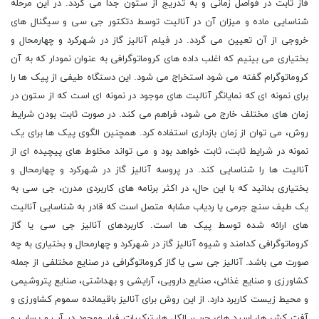
فاز ثابت در فواصل زمانی و به تدریج از ستون جدا می گردد. در این مرحله
شناسایی ماده و میزان آن در آنالیت توسط دتکتور جی سی و سیگنال های
خروجی از آن تعیین می گردد. در فیلم آنالیز گاز در شهرکرد و چهارمحال و
بختیاری می بینیم که اغلب داده های کروماتوگرافی به عنوان نمودار که به آن
کروماتوگرام گفته می شود استخراج می شود. این دستگاه طیفی از پیک ها را
برای نمونه ای که نمایانگر آنالیت های موجود در نمونه ای است که از ستون در
زمان های مختلف خارج می شود، فراهم می کند. در صورت ثابت بودن شرایط
روش، می توان از زمان بازداری استفاده کرد. همچنین الگوی پیک ها برای یک
نمونه در شرایط ثابت، ثابت خواهد بود و می تواند مخلوط های پیچیده ای از
آنالیت ها را شناسایی کند. در پروسه آنالیز گاز در شهرکرد و چهارمحال و
بختیاری بدانید که با این حال، در اکثر برنامه های کاربردی مدرن، جی سی به
یک طیف سنج جرمی یا ردیاب مشابه متصل است که قادر به شناسایی آنالیت
های ارائه شده توسط پیک ها است. کاربردهای آنالیز جی سی یا گاز
کروماتوگرافی کدامند و شیوه آنالیز گاز در شهرکرد و چهارمحال و بختیاری به چه
صورت می باشد. آنالیز جی سی یا گاز کروماتوگرافی در صنایع مختلفی از جمله
کشاورزی و صنایع غذائی، صنایع دارویی، آرایشی و بهداشتی، صنایع پتروشیمی
و محیط زیست کاربرد دارد. از این روش برای آنالیز باقیمانده سموم کشاورزی و
آفت کش ها، اسید های چرب، الکل ها، ترکیبات فرار موجود در آب و پساب و