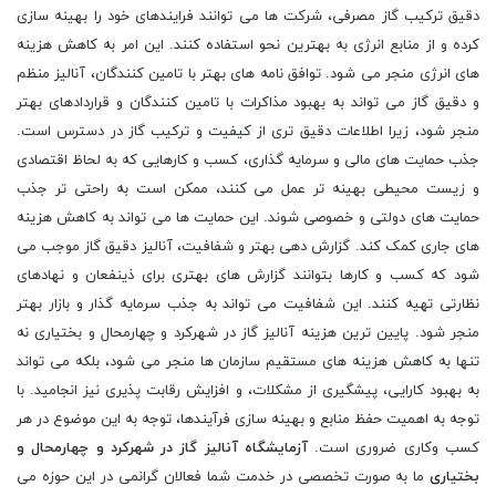
دقیق ترکیب گاز مصرفی، شرکت ها می توانند فرایندهای خود را بهینه سازی
کرده و از منابع انرژی به بهترین نحو استفاده کنند. این امر به کاهش هزینه
های انرژی منجر می شود. توافق نامه های بهتر با تامین کنندگان، آنالیز منظم
و دقیق گاز می تواند به بهبود مذاکرات با تامین کنندگان و قراردادهای بهتر
منجر شود، زیرا اطلاعات دقیق تری از کیفیت و ترکیب گاز در دسترس است.
جذب حمایت های مالی و سرمایه گذاری، کسب و کارهایی که به لحاظ اقتصادی
و زیست محیطی بهینه تر عمل می کنند، ممکن است به راحتی تر جذب
حمایت های دولتی و خصوصی شوند. این حمایت ها می تواند به کاهش هزینه
های جاری کمک کند. گزارش دهی بهتر و شفافیت، آنالیز دقیق گاز موجب می
شود که کسب و کارها بتوانند گزارش های بهتری برای ذینفعان و نهادهای
نظارتی تهیه کنند. این شفافیت می تواند به جذب سرمایه گذار و بازار بهتر
منجر شود. پایین ترین هزینه آنالیز گاز در شهرکرد و چهارمحال و بختیاری نه
تنها به کاهش هزینه های مستقیم سازمان ها منجر می شود، بلکه می تواند
به بهبود کارایی، پیشگیری از مشکلات، و افزایش رقابت پذیری نیز انجامید. با
توجه به اهمیت حفظ منابع و بهینه سازی فرآیندها، توجه به این موضوع در هر
کسب وکاری ضروری است.
آزمایشگاه آنالیز گاز در شهرکرد و چهارمحال و
بختیاری
ما به صورت تخصصی در خدمت شما فعالان گرانمی در این حوزه می