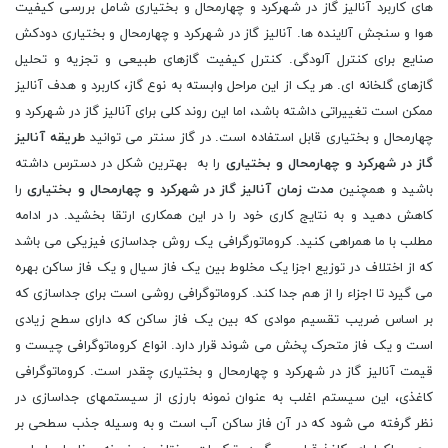
های کاربرد آنالیز گاز در شهرکرد و چهارمحال و بختیاری شامل بررسی کیفیت
هوا و سنجش آلاینده ها. آنالیز گاز در شهرکرد و چهارمحال و بختیاری دودکش
صنایع برای کنترل آلودگی. کنترل کیفیت گازهای طبیعی و تجزیه و تحلیل
گازهای گلخانه ای. هر یک از این مراحل وابسته به نوع گاز، کاربرد و هدف آنالیز
ممکن است تغییراتی داشته باشد، اما این روند کلی برای آنالیز گاز در شهرکرد و
چهارمحال و بختیاری قابل استفاده است. در گاز سنتر می توانید
طریقه آنالیز
گاز در شهرکرد و چهارمحال و بختیاری
را به بهترین شکل در دسترس داشته
باشید و همچنین
مدت زمان آنالیز گاز در شهرکرد و چهارمحال و بختیاری
را
کاهش دهید و به نتایج کاری خود را در این همکاری ارتقا بخشید. در ادامه
مطلب با ما همراهی کنید. کروماتورگرافی یک روش جداسازی فیزیکی می باشد
که از اختلاف در توزیع اجزا یک مخلوط بین یک فاز سیال و یک فاز ساکن بهره
می گیرد تا اجزاء را از هم جدا کند. کروماتوگرافی روشی است برای جداسازی که
بر اساس ضریب تقسیم موادی که بین یک فاز ساکن که دارای سطح زیادی
است و یک فاز متحرک پخش می شوند قرار دارد. انواع کروماتوگرافی چیست و
قیمت آنالیز گاز در شهرکرد و چهارمحال و بختیاری چقدر است. کروماتوگرافی
کاغذی، این سیستم اغلب به عنوان نمونه بارزی از سیستمهای جداسازی در
نظر گرفته می شود که در آن فاز ساکن آب است و به وسیله جذب سطحی بر