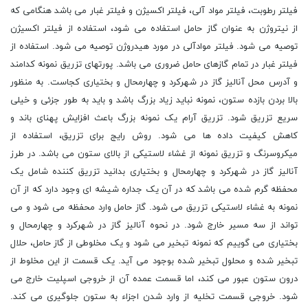
فیلتر رطوبت، فیلتر مواد آلی، فیلتر اکسیژن و فیلتر غبار می باشد هنگامی که
از نیتروژن به عنوان گاز حامل استفاده می شود، استفاده از فیلتر اکسیژن
توصیه می شود. فیلتر موادآلی در مورد هیدروژن توصیه می شود. استفاده از
فیلتر غبار در تمام گازهای حامل ضروری می باشد. پورتهای تزریق نمونه کدامند
و آدرس محل آنالیز گاز در شهرکرد و چهارمحال و بختیاری کجاست. به منظور
بالا بردن بازده ستون، نمونه نباید زیاد بزرگ باشد و باید به طور جزئی و خیلی
سریع تزریق شود. تزریق آرام یک نمونه بزرگ باعث افزایش پهنای باند و
کاهش کیفیت داده ها می شود. روش رایج برای تزریق، استفاده از
میکروسرنگ و تزریق نمونه از غشاء لاستیکی از بالای ستون می باشد. در طرز
آنالیز گاز در شهرکرد و چهارمحال و بختیاری بدانید تزریق کننده شامل یک
محفظه گرم شده می باشد که در آن یک جداره شیشه ای وجود دارد که از آن
نمونه به غشاء لاستیکی تزریق می شود. گاز حامل وارد محفظه می شود و می
تواند از سه مسیر خارج شود. در نحوه آنالیز گاز در شهرکرد و چهارمحال و
بختیاری می گوییم که نمونه تبخیر می شود و یک مخلوطی از گاز حامل، حلال
تبخیر شده و محلول تبخیر شده بوجود می آید. یک قسمت از این مخلوط از
درون ستون عبور می کند، اما قسمت عمده آن از خروجی اسپلیت خارج می
شود. خروجی قسمت تخلیه از وارد شدن اجزاء به ستون جلوگیری می کند.