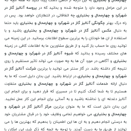
چهارمحال و بختیاری
به این درجه از اگاهی دست پیدا کنید که همه انچه که
در این مراحل وجود دارد را متوجه شده و بدانید که در
پروسه آنالیز گاز در
شهرکرد و چهارمحال و بختیاری
چه اتفاقاتی در انتطارتان خواهد بود. پس در
راه درک بهتر
چگونگی آنالیز گاز در شهرکرد و چهارمحال و بختیاری
باید حتما
به دنبال
عکس آنالیز گاز در شهرکرد و چهارمحال و بختیاری
باشید و با
استفاده از ان ها خودتان را به برترین سطوح اطلاعات برسانید. در این زمینه می
توانید روی ما حساب باز کنید و از طریق مشاورین ما به اطلاعات کافی در زمینه
های مختلف رسیده و بدانید که
شیوه آنالیز گاز در شهرکرد و چهارمحال و
بختیاری
و آگاهی در مورد آن ها به چه صورت می تواند تاثیر مستقیم را روی
نتیجه کار داشته باشد. در گاز سنتر می توانید با برترین
شرکت آنالیز گاز در
شهرکرد و چهارمحال و بختیاری
در ارتباط باشید. این بدان دلیل است که ما به
دنبال ارائه
خدمات آنالیز گاز در شهرکرد و چهارمحال و بختیاری
متفاوت
هستیم تا به شما کمک کنیم تا در مسیری که قرار دهید و برای انجام این
آنالیز دغدغه ای را نداشته باشید و به آسانی برای انجام این کار عمل نمایید.
این بدان دلیل است که ما به عنوان برترین
مرکز آنالیز گاز در شهرکرد و
چهارمحال و بختیاری
می خواهیم تمامی وظایف خود را در قبال مشتریان خود
به درستی انجام دهیم و به ان ها این اطمینان را بدهیم که بهترین ها را می
توانند از طریق ما به دست آورند. با توجه به انچه که ذکر شد، این امکان را