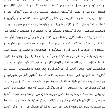
در شهرکرد و چهارمحال و بختیاری کدامند. صنایع نفت و گاز، برای نظارت بر
گازهای خروجی و ایمنی فرآیندها. محیط زیست، برای بررسی آلودگی هوا و
کنترل کیفیت. صنایع غذایی، برای کنترل گازهای حفظ کننده و جلوگیری از
فساد. پزشکی، برای آنالیز گاز در شهرکرد و چهارمحال و بختیاری خون و بررسی
وضعیت سلامتی. این فرآیندها و تکنیک ها به محققان و مهندسان کمک می
کند تا ترکیبات مختلف گازی را شناسایی کنند و از نتایج آن در بهبود فرآیندها
یا کنترل آلودگی استفاده نمایند. برای اینکه بتوانید به نتیجه ای دلخواه در
استفاده از
خدمات آنالیز گاز در شهرکرد و چهارمحال و بختیاری
دست پیدا
کنید باید به گاز سنتر مراجعه کرده و در آنجا با توجه به نوع نیازی که دارید
اقدامات لازم را برای
انجام آنالیز انواع گاز
در دستور کار خود قرار دهید و با
موففقیت کلیه
مراحل آنالیز گاز در شهرکرد و چهارمحال و بختیاری
را پشت سر
گذارید. تا انتهای این مقاله خواهید دانست که
آنالیز گاز در شهرکرد و
چهارمحال و بختیاری طبق استاندارد
به چه صورت خواهد بود. آنالیز جی سی یا
گاز کروماتوگرافی نوع متداولی از کروماتوگرافی است که برای جداسازی و آنالیز
ترکیباتی استفاده می شود که بدون تجزیه شدن می توانند بخار شوند. آنالیز
جی سی یا گاز کروماتوگرافی حتی می تواند برای تهیه ترکیبات خالص از مخلوط
نیز استفاده شود. تاریخچه آنالیز جی سی یا گاز کروماتوگرافی را در روش آنالیز