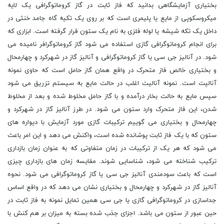
بختیاری آزمایشگاهی بدانید که فاز ثابت در گاز کروماتوگرافی یک لایه
میکروسکوپی از مایع یا پلیمری است که بر روی یک تکیه گاه جامد خنثی در
داخل یک تکه شیشه یا لوله فلزی به نام یک ستون قرار گرفته است. ابزاری که
برای انجام کروماتوگرافی گازی استفاده می شود گاز کروماتوگرافر نامیده می
شود. در آنالیز جی سی یا گاز کروماتوگرافی و آنالیز گاز در شهرکرد و چهارمحال
و بختیاری خالص فاز متحرک در واقع همان گاز حامل است که حاوی نمونه
آنالیت است. نمونه آنالیت اغلب در حالت مایع به سیستم تزریق می شود
سپس مایع به حالت بخار درآمده و با گاز حامل مخلوط شده و بعد از مخلوط
شدن، این فاز متحرک وارد ستون می شود. در طرز آنالیز گاز در شهرکرد و
چهارمحال و بختیاری می گوییم ترکیبات گازی مورد آزمایش با دیواره های
ستون که با یک فاز ثابت پوشانده شده است، واکنش می دهد و این امر باعث
می شود که هر یک از ترکیبات در زمان متفاوتی که به عنوان زمان بازداری
ترکیب شناخته می شود، شناسایی شوند. مقایسه زمان های بازداری چیزی
است که باعث سودمندی آنالیز جی سی یا گاز کروماتوگرافی می شود. نحوه
آنالیز گاز در شهرکرد و چهارمحال و بختیاری نشان می دهد که در واقع اساس
جداسازی در کروماتوگرافی گازی یا جی سی همین تمایل نمونه به فاز ثابت در
حین عبور از ستون می باشد. اجزای جذب شده بسته به میزان بر هم کنش با