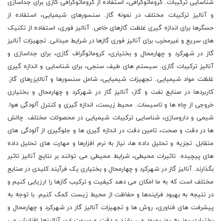
شناسایی ترکیبات. کروماتوگرافی، استفاده از کروماتوگرافی گازی برای جداسازی
و آنالیز ترکیبات مختلف در نمونه گاز. سنسورهای شیمیایی، استفاده از
حسگرها برای اندازه گیری غلظت گازهای خاص. آنالیز فوری، استفاده از تکنیک
های سریع و غیرمخرب برای آنالیز فوری گازها در شرایط میدانی. تجهیزات آنالیز
گاز در شهرکرد و چهارمحال و بختیاری، کروماتوگراف گازی، برای جداسازی و
آنالیز ترکیبات گازی. سیستم های طیف سنجی، برای شناسایی و اندازه گیری
غلظت مواد شیمیایی. تجهیزات شیمیایی، شامل سنسورها و آنالایزرهای گاز.
کاربردها در صنایع نفت و گاز، آنالیز گاز در شهرکرد و چهارمحال و بختیاری
خروجی از چاه ها و تاسیسات. محیط زیست، اندازه گیری و کنترل آلودگی هوا.
شیمی و داروسازی، شناسایی ترکیبات شیمیایی در محصولات مختلف. چالش
ها در دقت و صحت، تامین دقت در اندازه گیری ها و جلوگیری از آلودگی های
متقابل. تجزیه و تحلیل داده ها، نیاز به نرم افزارها و مهارت های تحلیل داده
های پیچیده. تاثیرات محیطی، شرایط محیطی می توانند بر نتایج آنالیز تاثیر
بگذارند. آنالیز گاز در شهرکرد و چهارمحال و بختیاری یک فرآیند کلیدی در صنایع
مختلف است که به ما امکان می دهد کیفیت و ترکیب گازها را ارزیابی کنیم و
در نتیجه به بهبود فرایندها و حفاظت از محیط زیست کمک کنیم. با توجه به
پیشرفت های فناوری، روش ها و تجهیزات آنالیز گاز در شهرکرد و چهارمحال و
بختیاری روز به روز بهبود می یابند و دقت و سرعت این آنالیزها افزایش می