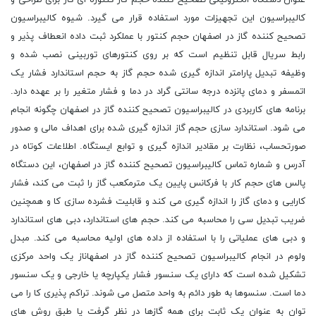
کالیبراسیون این تجهیزات مورد استفاده قرار می گیرد. شیوه کالیبراسیون
تصحیح کننده گاز در اصفهان حجم کنتور با عملکرد ثبت داده انعطاف پذیر و
رابط سریال قابل تنظیم است که بر روی کنتورهای توربینی نصب شده و
وظیفه تبدیل پارامتر اندازه گیری شده حجم گاز به حجم استاندارد فشار یک
اتمسفر و دمای پانزده درجه سانتی گراد در دما و فشار متغیر را بر عهده دارد.
برنامه های کاربردی در کالیبراسیون تصحیح کننده گاز در اصفهان چگونه انجام
می شود. استاندارد سازی حجم گاز اندازه گیری شده برای اهداف مالی و صدور
صورتحساب، نظارت بر مقادیر اندازه گیری و توابع ایستگاه. اطلاعات کوتاه در
آدرس و شماره تماس کالیبراسیون تصحیح کننده گاز در اصفهان، این دستگاه
پالس های حجم کار با فرکانس پایین یک مترمکعب گاز را ثبت می کند، فشار
کارایی و دمای گاز را اندازه گیری می کند و قابلیت فشرده سازی کا و همچنین
ضریب تبدیل سی را محاسبه می کند. حجم های استاندارد، دبی های استاندارد
و دبی های عملیاتی را با استفاده از داده های اولیه محاسبه می کند. مبدل
ولوم در انجام کالیبراسیون تصحیح کننده گاز در اصفهاناز یک واحد مرکزی
تشکیل شده است که دارای یک سنسور فشار یکپارچه یا خارجی و یک سنسور
دما است. سنسوها به طور دائم به واحد متصل می شوند. تراکم پذیری کا را می
توان به عنوان یک ثابت برای همه گازها در نظر گرفت یا طبق روش های