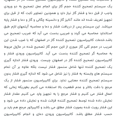
یک سیستم تصحیح کننده حجم گاز برای انجام عمل تصحیح به دو ورودی
واجب از قبل دما و فشار گاز نیاز دارد و همچنین تصاویر ثابت که از قبل برای
تجهیز تعریف شده اند مانند آنالیز گاز و دانسیته چگالی و گاز و دما و فشار پایه
میباشد. این سیستم پس از دریافت فشار و دما و محاسبه آیتمهای لازم طبق
استاندارد محاسبه می گردد و ضریبی بدست می آید که ضریب تصحیح می
باشد.خدمات کالیبراسیون تصحیح کننده گاز در اصفهان که با ضرب شدن این
ضریب در حجم کلی گاز عبوری از لاین حجم گاز تصحیح شده در ماژول مربوط
به محاسبه گر تصحیح کننده بدست می آید. کالیبراسیون ورودی فشار و
کالیبراسیون تصحیح کننده گاز در اصفهان چیست. ورودی فشار اندازه گیری
یک تصحیح کننده تنها شامل سنسور فشار نیست بلکه علاوه بر آن تمام
سیستم های وابسته به فشار را نیز شامل می شود که اندازه گیری فشار بدون
سیستم تصحیح کننده معنایی ندارد. برای کالیبراسیون سنسور فشار از یک
مرجع با دقت بالاتر و عدم قطعیت بالا استفاده می کنیم بطوریکه زمانی که
اعمال فشار می کنیم و فشار مرجع را به تجهیز وارد می کنیم مقدار فشار
نمایش داده شده توسط تصحیح کننده قرائت شده و نمایش داده می شود و
این فشار رویت شده بصورت فشار مطلق می باشد و کالیبراتور مرجع هم باید بر
حسب فشار مطلق باشد. کالیبراسیون ورودی دمای و انجام کالیبراسیون