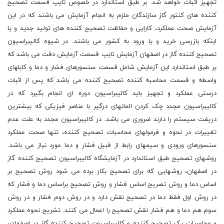
تجهیز اثبات خواهد شد. بر طبق استاندارد در خصوص تایپ قسمت تصحیح
کننده های کنتور گاز سازندگان ملزم به انجام آزمایش می باشند که در این
آزمایش صحت عملکرد، کارایی و حفاظت تصحیح کننده های تولید جدید و یا
اینکه بازرسی خرید و یا ورود به کشور می باشند. در شیوه کالیبراسیون
تصحیح کننده گاز در اصفهان آزمایش تایپ قسمت آزمایش دقت می باشد که
بر طبق استاندارد این آزمایش شامل قسمت سنسورهای فشار و دما و کابلهای
واسطه و قسمت محاسبه کننده تصحیح کننده می باشد که پس از اثبات
درستی عملکرد و تجهیز باید کالیبراسیون دوره ای انجام بگیرد که در
کالیبراسیون مجدد چک کردن المانهای درگیر با عناصر فیزیکی که بیشترین
دریفت سیستم را دارند ضروری می باشد. در کالیبراسیون مجدد به علت عدم
تغییرات در نحوه و فرمولهای محاسبات تصحیح کننده، تنها صحت عملکرد
سنسورهای ورودی و سیمهای رابط از قبیل فشار و دما مورد نیاز می باشد.
روشهای تصحیح طبق استاندارد در آزمایشگاه کالیبراسیون تصحیح کننده گاز
در اصفهان، روشهایی که برای تصحیح بکار برده می شود روش تصحیح بر
اساس دما و روش تصریح اساس فشار و روش تصحیح براساس دما و فشار که
در روش اول فقط دما در تصحیح نقش دارد و در روش دوم فشار و در روش
سوم هم دما و هم فشار نقش تصحیح را اعمال می کنند. تشریح نحوه عملکرد
و محاسبات یک تصحیح کننده و کالیبراسیون تصحیح کننده گاز در اصفهان،