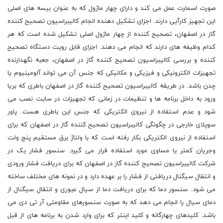
صورت اسمارت عمل می کند و دارای چهار ماژول که به عنوان بیسه های اصلی
این تجهیز کارآیی دارند. اجزای تشکیل دهنده انجام کالیبراسیون تصحیح کننده
گاز در اصفهان، تصحیح کننده از چهار ماژول اصلی تشکیل شده است که هر
کدام وظیفه های دارند که انجام می دهند. اجزای قابل رویت دستگاه تصحیح
کننده و بررسی کالیبراسیون تصحیح کننده گاز در اصفهان، جعبه نگهدارنده
تجهیزات الکترونیکی و فیزیکی و مکانیکی که جنس آن می تواند آلومینیوم یا
چدن باشد. در طریقه کالیبراسیون تصحیح کننده گاز در اصفهان باطری که بریا
ورود به داخل برنامه ها و تنظیمات در زمانی که تجهیزات در سایت نصب می
شود و عدم استفاده از نیروی الکتریکی که جنس این باطری هست. پاور
سوپلای خارجی در چگونگی کالیبراسیون تصحیح کننده گاز در اصفهان که برای
استفاده از نیروی الکتریکی بکار رفته است که با ولتاژ برق مستقیم پنج ولت
وجریان کمتر یا مساوی مورد استفاده قرار می گیرد. سنسور فشار یک در
شرکت کالیبراسیون تصحیح کننده گاز در اصفهان که برای دریافت فشار ورودی
و انتقال سیگنال دریافتی از فشار را بر عهده دارد و در نمونه های مختلف ساخته
می شود. سنسور دما که برای دریافت دما از سیال عبوری و انتقال سیگنال از
دمای سیال را انجام می دهد که به صورت سنسورهای مقاومتی آر تی دی می
باشد. کلیدهای چهارگانه و کلید اینتر که برای وارد شدن به برنامه های از قبل