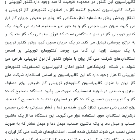
کالیبراسیون این کنتور در محدوده ظرفیت تا صد وجود دارد.کنتور توربینی و
شرکت کالیبراسیون تصحیح کننده گاز در اصفهان، کنتورهای گاز توربینی با
انتقال چرخش روتور به شماره انداز، هنگامی که روتور در معرض جریان گاز قرار
می گیرد، میزان دبی حجمی گاز را به طور غیر مستقیم اندازه می گیرند. یک
کنتور توربینی گاز در اصل دستگاهی است که انرژی جنبشی یک گاز متحرک را
به انرژی چرخشی تبدیل می کند. در یک جریان معین کیو، روتور کنتور توربین
با یک سرعت زاویه ای گاما می چرخد. کنتورهای توربینی بر اساس
استانداردهای شرکت ملی گاز ایران با عنوان کنتور گاز نوع توربینی طراحی می
شوند. در شبکه آزمایشگاهی کشور امکان کالیبراسیون اتمسفریک کنتورهای
توربینی تا هزار وجود دارد که این کالیبراسیون بر اساس استاندارد شرکت ملی
گاز ایران با عنوان کالیبراسیون کنتورهای توربینی گاز طبیعی برای مصارف
تجاری و صنعتی در شرایط اتمسفریک صورت می پذیرد. دستگاه تصحیح کننده
گاز و کالیبراسیون تصحیح کننده گاز در اصفهان با تاییدیه، تصحیح کننده ها
برای تبدیل دبی حجمی اندازه گیری شده در دما و فشار عملیاتی به دبی حجمی
درشرایط استاندارد مورد استفاده قرار می گیرند. این دستگاه ها از یک ماشین
حساب و مبدل دما یا یک ماشین حساب، مبدل دما و مبدل فشار که به صورت
محلی نصب می شوند تشکیل شده است. استانداردهای شرکت ملی گاز ایران با
عنوان دستگاه الکترونیکی تصحیح کننده حجم گاز کنتوره ای گاز برای طراحی و