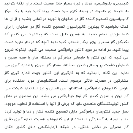
شیمیایی، پتروشیمی، فولاد و غیره بسیار حائز اهمیت است. برای اینکه بتوانید
به نتیجه ای دلخواه در زمینه کاری خود دست پیدا کنید باید با یک مرکز
کالیبراسیون تصحیح کننده گاز در اصفهان با تجربه در تماس باشید و از ان ها
کمک بخواهید تا بهترین کالیبراسیون تصحیح کننده گاز در اصفهان را برای
شما عزیزان انجام دهید. به همین دلیل است که پیشنهاد می کنیم که
تکنیکال گاز سنتر را برای اینکار انتخاب کنید تا به آنچه که در نظر دارید دست
پیدا کنید. در ادامه در مورد کنتور دیافراگمی صحبت می کنیم. اینگونه شروع
می کنیم که این کنتور با جابجایی دیافراگم در محفظه های با حجم معین و
شمارش دفعات پر و خالی شدن محفظه، مقدار گاز عبوری را اندازه گیری می
نماید. این نکته را بدانید که به کارگیری این کنتور جهت اندازه گیری گاز
مشترکین در مصارف خانگی مرسوم است. استانداردهای مورد استفاده برای
طراحی کنتورهای دیافراگمی، استاندارد بین المللی و نیز استاندارد شرکت ملی
گاز ایران با عنوان کنتور گاز نوع دیافراگمی می باشد. این محصول در داخل
کشور تولیدکنندگان متعددی دارد که برخی از آنها با استفاده از تجارب موجود،
نسل جدید کنتورهای دیافراگمی دارای تصحیح کننده فشار و دما را تولید کرده
اند. با توجه به گستردگی استفاده از این کنتورها و اهمیت اندازه گیری دقیق
گاز مصرفی در بخش خانگی، در شبکه آزمایشگاهی داخل کشور امکان