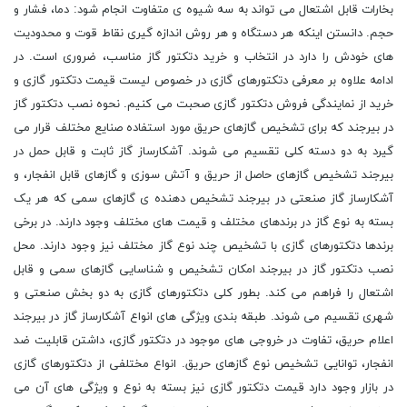
بخارات قابل اشتعال می تواند به سه شیوه ی متفاوت انجام شود: دما، فشار و
حجم. دانستن اینکه هر دستگاه و هر روش اندازه گیری نقاط قوت و محدودیت
های خودش را دارد در انتخاب و خرید دتکتور گاز مناسب، ضروری است. در
ادامه علاوه بر معرفی دتکتورهای گازی در خصوص لیست قیمت دتکتور گازی و
خرید از نمایندگی فروش دتکتور گازی صحبت می کنیم. نحوه نصب دتکتور گاز
در بیرجند که برای تشخیص گازهای حریق مورد استفاده صنایع مختلف قرار می
گیرد به دو دسته کلی تقسیم می شوند. آشکارساز گاز ثابت و قابل حمل در
بیرجند تشخیص گازهای حاصل از حریق و آتش سوزی و گازهای قابل انفجار، و
آشکارساز گاز صنعتی در بیرجند تشخیص دهنده ی گازهای سمی که هر یک
بسته به نوع گاز در برندهای مختلف و قیمت های مختلف وجود دارند. در برخی
برندها دتکتورهای گازی با تشخیص چند نوع گاز مختلف نیز وجود دارند. محل
نصب دتکتور گاز در بیرجند امکان تشخیص و شناسایی گازهای سمی و قابل
اشتعال را فراهم می کند. بطور کلی دتکتورهای گازی به دو بخش صنعتی و
شهری تقسیم می شوند. طبقه بندی ویژگی های انواع آشکارساز گاز در بیرجند
اعلام حریق، تفاوت در خروجی های موجود در دتکتور گازی، داشتن قابلیت ضد
انفجار، توانایی تشخیص نوع گازهای حریق. انواع مختلفی از دتکتورهای گازی
در بازار وجود دارد قیمت دتکتور گازی نیز بسته به نوع و ویژگی های آن می