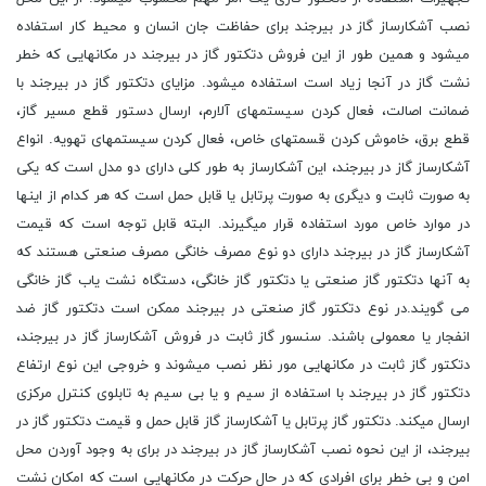
نصب آشکارساز گاز در بیرجند برای حفاظت جان انسان و محیط کار استفاده
میشود و همین طور از این فروش دتکتور گاز در بیرجند در مکانهایی که خطر
نشت گاز در آنجا زیاد است استفاده میشود. مزایای دتکتور گاز در بیرجند با
ضمانت اصالت، فعال کردن سیستمهای آلارم، ارسال دستور قطع مسیر گاز،
قطع برق، خاموش کردن قسمتهای خاص، فعال کردن سیستمهای تهویه. انواع
آشکارساز گاز در بیرجند، این آشکارساز به طور کلی دارای دو مدل است که یکی
به صورت ثابت و دیگری به صورت پرتابل یا قابل حمل است که هر کدام از اینها
در موارد خاص مورد استفاده قرار میگیرند. البته قابل توجه است که قیمت
آشکارساز گاز در بیرجند دارای دو نوع مصرف خانگی مصرف صنعتی هستند که
به آنها دتکتور گاز صنعتی یا دتکتور گاز خانگی، دستگاه نشت یاب گاز خانگی
می گویند.در نوع دتکتور گاز صنعتی در بیرجند ممکن است دتکتور گاز ضد
انفجار یا معمولی باشند. سنسور گاز ثابت در فروش آشکارساز گاز در بیرجند،
دتکتور گاز ثابت در مکانهایی مور نظر نصب میشوند و خروجی این نوع ارتفاع
دتکتور گاز در بیرجند با استفاده از سیم و یا بی سیم به تابلوی کنترل مرکزی
ارسال میکند. دتکتور گاز پرتابل یا آشکارساز گاز قابل حمل و قیمت دتکتور گاز در
بیرجند، از این نحوه نصب آشکارساز گاز در بیرجند در برای به وجود آوردن محل
امن و بی خطر برای افرادی که در حال حرکت در مکانهایی است که امکان نشت