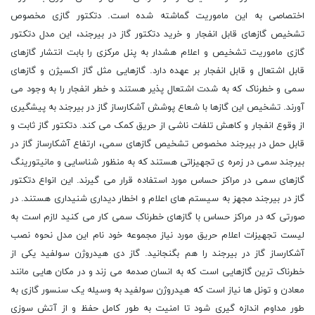
اختصاصی به این ماموریت گماشته شده است. دتکتور گازی مخصوص
تشخیص گازهای قابل انفجار و خرید دتکتور گاز در بیرجند، این مدل دتکتور
گازی ماموریت تشخیص و اعلام هشدار به پنل مرکزی را بابت انتشار گازهای
قابل اشتعال و قابل انفجار بر عهده دارد. گازهایی مثل گاز اکسیژن و گازهای
سمی و خطرناک که به شدت اشتعال پذیر هستند و خطر انفجار را به وجود می
آورند. تشخیص این گازها با شعاع پوشش آشکارساز گاز در بیرجند به پیشگیری
از وقوع انفجار و کاهش تلفات ناشی از حریق کمک می کند. دتکتور گاز ثابت و
قابل حمل در بیرجند مخصوص تشخیص گازهای سمی، ارتفاع آشکارساز گاز در
بیرجند سمی در زمره ی تجهیزاتی هستند که به منظور شناسایی و مانیتورینگ
گازهای سمی در مراکز حساس مورد استفاده قرار می گیرند. این انواع دتکتور
گاز در بیرجند مجهز به سیستم های اعلام و اخطار دیداری شنیداری هستند. در
صورتی که در مراکز حساس با گازهای خطرناک سمی کار می کنید لازم است به
لیست تجهیزات اعلام حریق مورد نیاز مجموعه خود نام این مدل نحوه نصب
آشکارساز گاز در بیرجند را هم بگنجانید. گاز دی هیدروژن سولفید یکی از
خطرناک ترین گازهایی است که به انسان صدمه می زند و در مکان هایی مانند
معادن و تونل ها نیاز است که هیدروژن سولفید به وسیله یک سنسور گازی به
طور مداوم اندازه گیری شود تا امنیت به طور کامل حفظ و از آتش سوزی