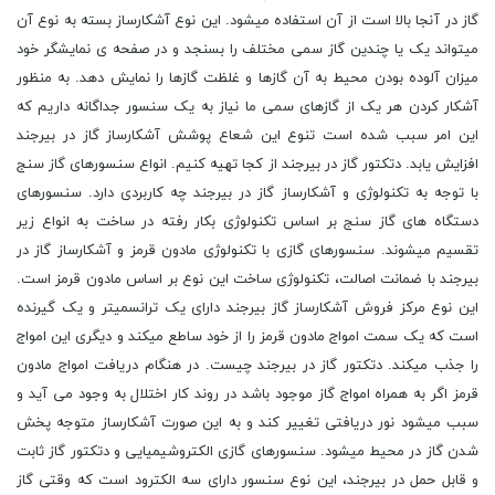
گاز در آنجا بالا است از آن استفاده میشود. این نوع آشکارساز بسته به نوع آن
میتواند یک یا چندین گاز سمی مختلف را بسنجد و در صفحه ی نمایشگر خود
میزان آلوده بودن محیط به آن گازها و غلظت گازها را نمایش دهد. به منظور
آشکار کردن هر یک از گازهای سمی ما نیاز به یک سنسور جداگانه داریم که
این امر سبب شده است تنوع این شعاع پوشش آشکارساز گاز در بیرجند
افزایش یابد. دتکتور گاز در بیرجند از کجا تهیه کنیم. انواع سنسورهای گاز سنج
با توجه به تکنولوژی و آشکارساز گاز در بیرجند چه کاربردی دارد. سنسورهای
دستگاه های گاز سنج بر اساس تکنولوژی بکار رفته در ساخت به انواع زیر
تقسیم میشوند. سنسورهای گازی با تکنولوژی مادون قرمز و آشکارساز گاز در
بیرجند با ضمانت اصالت، تکنولوژی ساخت این نوع بر اساس مادون قرمز است.
این نوع مرکز فروش آشکارساز گاز بیرجند دارای یک ترانسمیتر و یک گیرنده
است که یک سمت امواج مادون قرمز را از خود ساطع میکند و دیگری این امواج
را جذب میکند. دتکتور گاز در بیرجند چیست. در هنگام دریافت امواج مادون
قرمز اگر به همراه امواج گاز موجود باشد در روند کار اختلال به وجود می آید و
سبب میشود نور دریافتی تغییر کند و به این صورت آشکارساز متوجه پخش
شدن گاز در محیط میشود. سنسورهای گازی الکتروشیمیایی و دتکتور گاز ثابت
و قابل حمل در بیرجند، این نوع سنسور دارای سه الکترود است که وقتی گاز