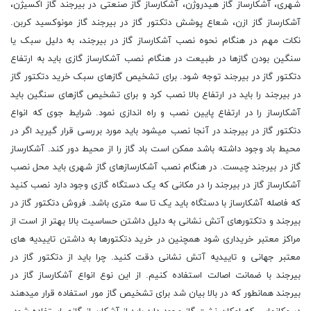
شهری، آشکارساز گاز هیدروژن، آشکارساز گاز صنعتی در بیرجند گاز اکسیژن،
آشکارساز گاز ازن، شعاع پوشش دتکتور گاز در بیرجند گاز مونوکسید کربن.
نکات مهم در هنگام نحوه نصب آشکارساز گاز در بیرجند، به دلیل سبک یا
سنگین بودن گازها در طبیعت در هنگام نصب آشکارساز گازی باید به ارتفاع
دتکتور گاز در بیرجند توجه شود. برای تشخیص گازهای سبک خرید دتکتور گاز
در بیرجند را باید در ارتفاع بالا نصب کرد و برای تشخیص گازهای سنگین باید
آشکارساز را در ارتفاع پایین نصب و راه اندازی نمود. شرایط جوی که انواع
دتکتور گاز در بیرجند در آنجا نصب میشود باید مورد بررسی قرار گیرید اگر در
محیط باد وجود داشته باشد ممکن است باد گاز را از محیط دور کند. آشکارساز
گاز در بیرجند چیست. در هنگام نصب آشکارسازهای گاز شهری باید محل نصب
آشکارساز گاز در بیرجند را در مکانی که یک دستگاه گازی وجود دارد نصب کنید
که فاصله آشکارساز با دستگاه باید یک تا سه متری باشد. فروش دتکتور گاز در
بیرجند و دتکتورهای آتش نشانی به دلیل داشتن حساسیت بالا بهتر از است از
مراکز معتبر خریداری شود همچنین در خرید دتکتورها به داشتن تاییدیه های
معتبر جهانی و تاییدیه آتش نشانی دقت کنید. چرا باید از دتکتور گاز در
بیرجند با ضمانت اصالت استفاده کنیم. از این نوع انواع آشکارساز گاز در
بیرجند همانطور که در بالا بیان شد برای تشخیص گاز مور استفاده قرار میدهند