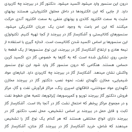
درون این سنسور وارد میشود اکسید میشود. دتکتور گاز در بیرجند چه کاربردی
دارد. از جایی که این الکترودها در داخل محلول الکترولیتی هستند یونهای
مثبت به سمت الکترود کاتدی و یونهای منفی به سمت الکترود آندی حرکت
میکنند که این امر باعث به وجود امدن یک جریان الکتریکی میشود.
سنسورهای کاتالیستی و آشکارساز گاز در بیرجند از کجا تهیه کنیم. تکنولوژی
این سنسورها بر اساس اکسید شدن کاتالیست است. اندازه گیری با استفاده از
نیمه هادی و ارتفاع آشکارساز گاز در بیرجند، این نوع سنسورها از یک قطعه با
جنس روی تشکیل شده است که به گازها به خصوص گاز دی اکسید کربن
حساس هستند. هنگامی که درون سنسور گاز وارد شود این نوع سنسور
واکنش نشان میدهد. آشکارساز گاز در بیرجند چه کاربردی دارد. انبارهای مواد
شیمیایی، مخازن نگهدای نفت، نحوه نصب دتکتور گاز در بیرجند مخازن
نگهداری مواد سوختنی، اتاقکهای اسپری رنگ، مراکز فرآورش نفت و گاز، مرکز
فروش دتکتور گاز بیرجند توربو و کمپرسورها، ژنراتورها، تلمبه های خطوط نفت
و در مجموع مراکز پرخطر که احتمال نشت گاز در آنجا بالا است. آشکارساز گاز
ثابت و قابل حمل در بیرجند بر اساس تشخیص، محل نصب دتکتور گاز در
بیرجند دارای انواع مختلفی هستند که هر کدام یک نوع گاز را تشخیص
میدهند که شامل، خرید آشکارساز گاز در بیرجند گاز متان، آشکارساز گاز