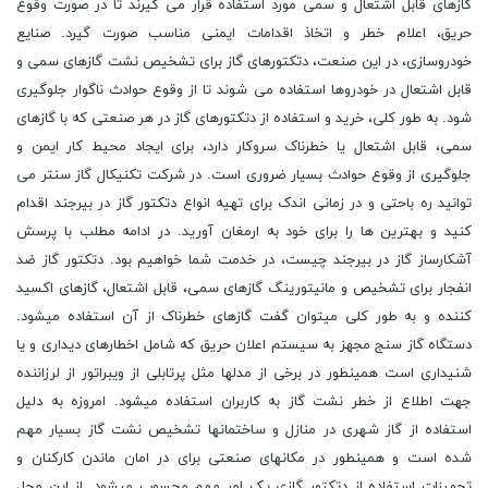
گازهای قابل اشتعال و سمی مورد استفاده قرار می گیرند تا در صورت وقوع
حریق، اعلام خطر و اتخاذ اقدامات ایمنی مناسب صورت گیرد. صنایع
خودروسازی، در این صنعت، دتکتورهای گاز برای تشخیص نشت گازهای سمی و
قابل اشتعال در خودروها استفاده می شوند تا از وقوع حوادث ناگوار جلوگیری
شود. به طور کلی، خرید و استفاده از دتکتورهای گاز در هر صنعتی که با گازهای
سمی، قابل اشتعال یا خطرناک سروکار دارد، برای ایجاد محیط کار ایمن و
جلوگیری از وقوع حوادث بسیار ضروری است. در شرکت تکنیکال گاز سنتر می
توانید ره باحتی و در زمانی اندک برای تهیه انواع دتکتور گاز در بیرجند اقدام
کنید و بهترین ها را برای خود به ارمغان آورید. در ادامه مطلب با پرسش
آشکارساز گاز در بیرجند چیست، در خدمت شما خواهیم بود. دتکتور گاز ضد
انفجار برای تشخیص و مانیتورینگ گازهای سمی، قابل اشتعال، گازهای اکسید
کننده و به طور کلی میتوان گفت گازهای خطرناک از آن استفاده میشود.
دستگاه گاز سنج مجهز به سیستم اعلان حریق که شامل اخطارهای دیداری و یا
شنیداری است همینطور در برخی از مدلها مثل پرتابلی از ویبراتور از لرزاننده
جهت اطلاع از خطر نشت گاز به کاربران استفاده میشود. امروزه به دلیل
استفاده از گاز شهری در منازل و ساختمانها تشخیص نشت گاز بسیار مهم
شده است و همینطور در مکانهای صنعتی برای در امان ماندن کارکنان و
تجهیزات استفاده از دتکتور گازی یک امر مهم محسوب میشود. از این محل