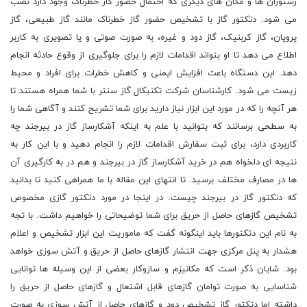
رستوران ها و مکان های دیگری که احتمال حضور گاز خطرناک وجود دارد نصب
می شود. دتکتور گاز با تشخیص حضور گاز خطرناک مانند گاز طبیعی، گاز
پروپان، گاز کربنیک، گاز دود و غیره، به صورت صوتی و یا تصویری به کاربر
اطلاع می دهد تا او بتواند اقدامات لازم را برای جلوگیری از وقوع حادثه انجام
دهد. این دستگاه باعث افزایش ایمنی و کاهش خطرات برای افراد و محیط
زیست می شود. کارشناسان شرکت تکنیکال گاز سنتر با شما همراه هستند تا
هر آنچه را که در مورد این ابزار نیاز دارید برای شما تشریح کنند و آگاهی شما را
به سطحی برسانند که بتوانید با علم به اینکه آشکارساز گاز در بیرجند چه
کاربردی دارد، برای ثبت سفارش اقدامات لازم را انجام دهید و با این کار به
نتیجه ای دلخواه هم در خرید آشکارساز گاز در بیرجند و هم در به کارگیری آن
ها در مصارف مختلف برسید. تا انتهای این مقاله با ما همراهی کنید تا بدانید
که دتکتور گاز در بیرجند چیست. در اینجا در مورد دتکتور گازی مخصوص
تشخیص گازهای حاصل از حریق برای شما توضیحاتی را خواهیم داشت. با تجه
به نام این دتکتورها باید اینگونه گفت که ماموریت این ابزار تشخیص و اعلام
هشدار به پنل مرکزی جهت انتشار گازهای حاصل از حریق و آتش سوزی خواهد
بود. شایان ذکر است که مکانیزم و سازوکار بعضی از این وسیله ها توانایی
شناسایی به صورت توامان گازهای قابل اشتعال و گازهای حاصل از حریق را
داشته اما دتکتور گاز تشخیص دود و گازهای حاصل از آتش سوزی به صورت