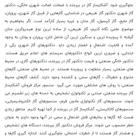
جلوگیری شود. آشکارساز گاز در بیرجند با ضمانت اصالت شهری خانگی، دتکتور
گاز شهری دتکتور گاز طبیعی در شناسایی گازهایی از قبیل گاز شهری، پروپان،
گاز مایع، گاز کپسول، گاز متان و غیره بسیار کارآمد است. اگر بخواهیم به
موضوع علمی نگاه کنیم، گاز طبیعی، از ساده ترین نوع هیدروکربن متان
گرفته تا پیچیده ترین و سنگین ترین آن شامل اتان، پروپان و بوتان به وجود
آمده و قابلیت اشتعال و انفجار زیادی دارد. دتکتورهای گاز شهری یکی از
ابتدایی و ضروری ترین انواع دتکتورهای سیستم های اعلام حریق هستند.
دتکتور خانگی صنعتی و قیمت دتکتور گاز در بیرجند، دتکتورهای گازی در محیط
های صنعتی بسیار متفاوت و پیچیده هستند. در محیط های صنعتی گازهای
متنوع و خطرناک ، گازهای سمی و کشنده وجود دارند. کشف گازهای محیط
صنعتی با روش های مختلفی صورت می گیرد. سنسور مرکز فروش آشکارساز
گاز بیرجند صنعتی مبتنی بر تکنولوژی تشخیص به دسته های زیر تقسیم می
شوند. سنسورهای گاز تکنولوژی مادون قرمز، سنسورهای گاز الکتروشیمیایی،
سنسورهای کاتالیستی، آشکارساز گاز در بیرجند از کجا تهیه کنیم. مناطق زیادی
هست که گازها و بخارهای قابل اشتعال و سمی در آنها وجود داردو به عنوان
خطر محسوب می شوند. مرکز فروش دتکتور گاز بیرجند، دستگاه های تشخیص
و هشدار گاز هستند تا از خطرات احتمالی جلوگیری کنند. اندازه گیری گازها و