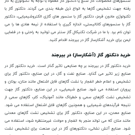
سنسورهای محصولات گاز سنج یا دتکتور گاز معمولا با توجه به تکنولوژی به کار
رفته جهت تشخیص گازها به انواع ذیل طبقه بندی می گردند. دتکتور گاز با
تکنولوژی مادون قرمز، دتکتور گاز با سنسور های گازی الکتروشیمیایی، دتکتور
گاز با سنسورهای کاتالیستی، اندازه گیری با استفاده از نیمه هادی ها را می
توان نام برد. با ما در شرکت تکنیکال گاز سنتر می توانید به راحتی و در فضایی
ایمن برای خرید آشکارساز گاز در بیرجند اقدام کنید.
خرید دتکتور گاز (آشکارساز) در بیرجند
خرید دتکتور گاز در بیرجند بر چه صنایعی تاثیر گذار است. خرید دتکتور گاز در
صنایع زیر تاثیر می گذارد. صنایع نفت و گاز، در این صنایع، دتکتور گاز برای
تشخیص و اعلام خطر انفجار یا نشت گازهای قابل اشتعال مانند متان، بوتان و
پروپان استفاده می شود. صنایع شیمیایی، در این صنایع، دتکتور گاز جهت
تشخیص نشت گازهای سمی و خطرناک مانند آمونیاک، کلر، گازهای سمی از
نتیجه فرآیندهای شیمیایی و همچنین گازهای قابل اشتعال استفاده می شود.
صنایع معدن، در این صنایع، دتکتور گاز برای تشخیص نشت گازهای معدنی
مانند متان که می تواند منجر به انفجار و حوادث غیرمنتظره شود، استفاده می
شود. صنایع آتش نشانی، دتکتورهای گاز در این صنعت برای تشخیص نشت