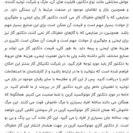
عوامل مختلفی مانند نوع دتکتور، قابلیت های آن، مارک و شرکت تولید کننده،
و همچنین بازار و تقاضای موجود در صنعت مرتبط با آن بستگی دارد. در
صنایعی که با گازهای خطرناک کار می کنند، دتکتور گاز برای ایمنی و جلوگیری
از حوادث بسیار مهم است و قیمت آن ممکن است برای این صنایع بسیار مهم
باشد. همچنین، در صنایعی که با گازهای خطرناک کار نمی کنند، دتکتور گاز نیز
برای ایمنی و جلوگیری از حوادث مهم است و قیمت آن ممکن است تاثیری در
هزینه های ایمنی و بیمه دارد. به طور کلی، قیمت دتکتور گاز می تواند بر
صنایع مختلف تاثیر داشته باشد ولی به دلیل اهمیت ایمنی، هزینه های مربوط
به دتکتور گاز باید مورد توجه قرار گیرد. در شرکت تکنیکال گاز سنتر این امکان
فراهم شده است که بتوانید با ما در ارتباط باشید و از کارشناسان ما استعلامات
لازم را دریافت کنید. پس از این کار و مقایسه با سایر رقبای موجود در بازار می
توانید با اطمینان خاطر برای خرید دتکتور گاز در بیرجند از ما اقدام کنید. در
ادامه در مورد دتکتور گاز مونوکسید کربن با شما صحبت می کنیم. همانگونه که
همگان می دانند سالانه افراد بسیاری با مرگ خاموش فوت می کنند. این مرگ
خاموش که همان انتشار گاز مونوکسید کربن در اثر سوختن ناقص کربن خواهد
بود، سالانه جان بسیاری از افراد را می گیرد. این گاز مانند آب بی رنگ و بی بو
است. از دتکتور گازی مونوکسید کربن در جهت هشدار انتشار این گاز خطرناک