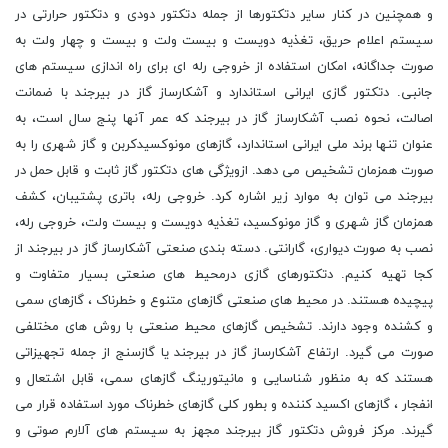
و همچنین در کنار سایر دتکتورها از جمله دتکتور دودی و دتکتور حرارتی در
سیستم اعلام حریق، تغذیه دویست و بیست ولت و بیست و چهار ولت به
صورت جداگانه، امکان استفاده از خروجی رله ای برای راه اندازی سیستم های
جانبی. دتکتور گازی ایرانی استاندارد و آشکارساز گاز در بیرجند با ضمانت
اصالت، نحوه نصب آشکارساز گاز در بیرجند که عمر آنها پنج سال است، به
عنوان تنها برند ملی ایرانی استاندارد، گازهای مونوکسیدکربن و گاز شهری را به
صورت همزمان تشخیص می دهد. ازویژگی های دتکتور گاز ثابت و قابل حمل در
بیرجند می توان به موارد زیر اشاره کرد. خروجی رله، باتری پشتیبان، کشف
همزمان گاز شهری و گاز مونوکسید، تغذیه دویست و بیست ولت، خروجی رله،
نصب به صورت دیواری، گارانتی. دسته بندی صنعتی آشکارساز گاز در بیرجند از
کجا تهیه کنیم. دتکتورهای گازی درمحیط های صنعتی بسیار متفاوت و
پیچیده هستند. در محیط های صنعتی گازهای متنوع و خطرناک ، گازهای سمی
و کشنده وجود دارند. تشخیص گازهای محیط صنعتی با روش های مختلفی
صورت می گیرد. ارتفاع آشکارساز گاز در بیرجند یا گازسنج از جمله تجهیزاتی
هستند که به منظور شناسایی و مانیتورینگ گازهای سمی، قابل اشتعال و
انفجار ، گازهای اکسید کننده و بطور کلی گازهای خطرناک مورد استفاده قرار می
گیرند. مرکز فروش دتکتور گاز بیرجند مجهز به سیستم های آلارم صوتی و