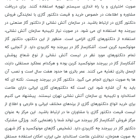
صورت اختیاری و یا راه اندازی سیستم تهویه استفاده کنند. برای دریافت
مشاوره و اطلاعات در خصوص خرید و قیمت دتکتور گازی با نمایندگی فروش
دتکتور گازی در ارتباط باشید. در سازمان آتش نشانی از دتکتور گاز صنعتی در
بیرجند چه استفاده ای می شود. در صورت نیاز تاییدیه سازمان آتش نشانی،
استفاده از دتکتورهای گازی الزامی است. منظور از این دتکتور، دتکتور گاز
مونوکسید کربن است. آشکارساز گاز در بیرجند چه کاربردی دارد. از آنجایی که
تمام دتکتورهای مورد نظر در لیست آتش نشانی از نوع شعاع پوشش
آشکارساز گاز در بیرجند مونوکسید کربن بوده و هرکدام عملکرد مستقلی دارند،
ازمحل باتری تغذیه می کنند. عمر باتری ها حدود هفت سال است و نصب آن
ها به صورت دیواری انجام می گیرد. دتکتور گاز در بیرجند چیست. نکته ای که
باید به آن اشاره شود این است که دتکتورهای گازی ایرانی دارای علامت
استاندارد و تاییدیه ی سازمان آتش نشانی تهران نیستند. پیشنهاد می کنیم
برای خرید انواع دتکتورهای گازی از برندهای مختلف ایرانی و خارجی و اطلاع از
لیست قیمت دتکتور گازی با مشاوران ما در ارتباط باشید. این مرکز به عنوان
مرکز فروش آشکارساز گاز بیرجند می تواند شما را راهنمایی کند. ویژگی مشترک
دتکتور گاز در بیرجند چه کاربردی دارد. تشخیص گازهای مونوکسید و گاز شهری
به صورت همزمان، نداشتن علامت استاندارد ملی ایران، امکان استفاده مستقل