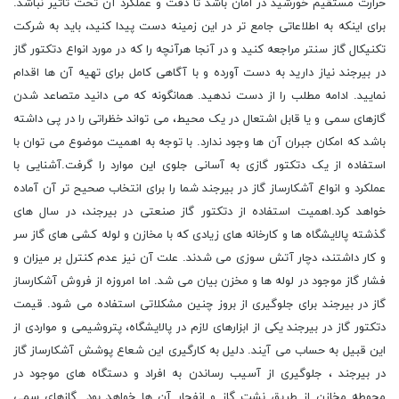
حرارت مستقیم خورشید در امان باشد تا دقت و عملکرد آن تحت تاثیر نباشد.
برای اینکه به اطلاعاتی جامع تر در این زمینه دست پیدا کنید، باید به شرکت
تکنیکال گاز سنتر مراجعه کنید و در آنجا هرآنچه را که در مورد انواع دتکتور گاز
در بیرجند نیاز دارید به دست آورده و با آگاهی کامل برای تهیه آن ها اقدام
نمایید. ادامه مطلب را از دست ندهید. همانگونه که می دانید متصاعد شدن
گازهای سمی و یا قابل اشتعال در یک محیط، می تواند خظراتی را در پی داشته
باشد که امکان جبران آن ها وجود ندارد. با توجه به اهمیت موضوع می توان با
استفاده از یک دتکتور گازی به آسانی جلوی این موارد را گرفت.آشنایی با
عملکرد و انواع آشکارساز گاز در بیرجند شما را برای انتخاب صحیح تر آن آماده
خواهد کرد.اهمیت استفاده از دتکتور گاز صنعتی در بیرجند، در سال های
گذشته پالایشگاه ها و کارخانه های زیادی که با مخازن و لوله کشی های گاز سر
و کار داشتند، دچار آتش سوزی می شدند. علت آن نیز عدم کنترل بر میزان و
فشار گاز موجود در لوله ها و مخزن بیان می شد. اما امروزه از فروش آشکارساز
گاز در بیرجند برای جلوگیری از بروز چنین مشکلاتی استفاده می شود. قیمت
دتکتور گاز در بیرجند یکی از ابزارهای لازم در پالایشگاه، پتروشیمی و مواردی از
این قبیل به حساب می آیند. دلیل به کارگیری این شعاع پوشش آشکارساز گاز
در بیرجند ، جلوگیری از آسیب رساندن به افراد و دستگاه های موجود در
محوطه مخازن از طریق نشت گاز و انفجار آن ها خواهد بود. گازهای سمی