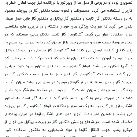
تصویری بوده و در برخی از مدل ها از ویبراتور یا لرزاننده نیز جهت اعلان خطر به
کاربران استفاده می گردد. محصولات و نحوه نصب دتکتور گاز در بیرجند معمولا
به دو دسته دتکتور گاز ثابت و دتکتور گاز پرتابل یا دتکتور گاز قابل حمل طبقه
بندی می گردد که هر یک ویژگی های خود را داشته و در کاربری های متناسب
مورد استفاده قرار می گیرد. آشکارساز گاز ثابت، دتکتورهایی هستند که در
محل مربوطه نصب شده و خروجی خود را از طریق کابل یا به صورت بی سیم به
پنل کنترل کننده ارسال می کنند اما آشکارساز گاز صنعتی در بیرجند پرتابل
جهت بوجود آوردن امنیت بیشتر برای افرادی که قصد حرکت در محل هایی که
در آنها امکان خطر نشت انواع گازهای سمی یا قابل احتراق وجود دارد، طراحی
می گردند. محصولات آشکارساز گاز قابل حمل یا محل نصب دتکتور گاز در
بیرجند گاز پرتابل بسته به انواع گازهای موجود در محل می تواند میزان یک تا
چند گاز را سنجیده و میزان غلظت گاز موجود را در صفحه نمایشگر خود نشان
دهد تا در صورت لزوم به کاربر اعلام خطر کند. لازم به ذکر است به منظور
آشکارسازی هر گاز، نیاز به یک سنسور جداگانه در انواع آشکارساز گاز در بیرجند
می باشد و همین امر باعث تنوع مدل های آشکارسازها در میان برندهای
مختلف شده است. در شعاع پوشش دتکتور گاز در بیرجند پرتابل می توان از
میکرو پمپ جهت انتقال گازها و مواد شیمیایی به دتکتور استفاده کرد.