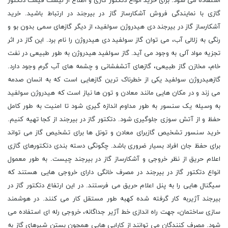
استفاده می شود. برای خرید انواع دتکتور گازی و اطلاع از لیست قیمت دتکتور
گازی با نمایندگی فروش آشکارساز گاز در بیرجند در ارتباط باشید. خرید
آشکارساز گاز در بیرجند دی هیدروژن سولفید، از دیگر گازهای سمی بدون بو و
رنگی به زلالی آب، می توان گاز سولفید دی هیدروژن را نام برد. این گاز در اثر
تجزیه مواد آلی به وجود می آید. گاز سولفید هیدروژن به طور طبیعی در نفت
خام، مخازن گاز طبیعی، گازهای آتشفشانی و چشمه های آب گرم وجود دارد.
گازهیدروژن سولفید یکی از خطرناک ترین گازهایی است که به انسان صدمه
می زند و در مکان هایی مانند معادن و تون ها نیاز است که هیدروژن سولفید
به وسیله یک سنسور به طور مداوم اندازه گیری شود تا امنیت به طور کامل
حفظ و از آتش سوزی جلوگیری شود. دتکتور گاز در بیرجند از کجا تهیه کنیم.
خرید سنسور تشخیص گازبرای معادن و تونل ها برای تشخیص گاز می تواند
برای حفظ جان افراد بسیار ضروری باشد. چگونگی دسته بندی دتکتورهای گازی
اعلام حریق از نظر خروجی و آشکارساز گاز در بیرجند چیست. به طور معمول
انواع دتکتور گاز در بیرجند در مصرف خانگی دارای خروجی هایی هستند که
سیگنال هایی را به پنل اعلام حریق می فرستند. در این ارتفاع دتکتور گاز در
بیرجند آژیربه کار گرفته شده کهبه طور مستقل کار می کنند. در هوشمند
سازی ساختمان، جهت راه اندازی خط آژیر جداگانه، خروجی رله ای استفاده می
شود. مصرف کنندگان می توانند از کارایی هایی همچون بستن شیرهای گاز به