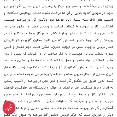
زیادی در پالایشگاه ها و همچنین مراکز پتروشیمی درون مخازن نگهداری می
شود. در صورتی که به خوبی از آن ها مراقبت نشود، احتمال پیدایش مشکلات و
آسیب های ناخواسته بسیار زیاد خواهد بود. دتکتور گاز در بیرجند چیست.
آشکارساز گاز در بیرجند با ضمانت اصالت از وسایل ایمنی در مکان هایی به
شمار می روند که شامل مخازن و لوله کشی های گاز هستند. دتکتور گاز در
بیرجند از کجا تهیه کنیم. همانطور که می دانید مخازن گازی در اثر افزایش
فشار درونی و ایجاد تنش در دیواره مخزن، ممکن است دچار انفجار و آتش
سوزی شوند. بنابراین مهندسان به فکر ساخت ابزاری افتادند که پیش از بروز
چنین اتفاقاتی افراد حاضر در محل را آگاه کنند. نتیجه چنین فکری سبب به
وجود آمدن مرکز فروش آشکارساز گاز بیرجند شد. دتکتورها زمانی که فشار
درون مخازن از مقدار تعیین شده و استاندارد بیشتر می شوند، اعلام خطر می
کنند. بدین طریق این دتکتور گاز ثابت و قابل حمل در بیرجند از آسیب رسانی
به افراد و بروز مشکلات جبران ناپذیر در مراکز و پالایشگاه ها جلوگیری خواهند
کرد. دتکتور گاز در بیرجند چه کاربردی دارد. همچنین برای اینکه گازهای سمی
موجود در مخازن و هرگونه گاز خطرناک دیگری را شناسایی کنند، از ارتفاع
آشکارساز گاز در بیرجند استفاده خواهد شد. نشتی مخازن و لوله ها نیز یکی
دیگر از مواردی است که مرکز فروش دتکتور گاز بیرجند به عنوان یک عضو