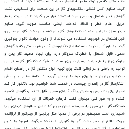
مانند متان که می تواند منجر به انفجار و حوادث غیرمنتظره گردد، استفاده می
گردد. صنایع آتش نشانی، دتکتورهای گاز در این صنعت برای تشخیص نشت
گازهای قابل اشتعال و سمی مورد استفاده قرار می گیرند تا در صورت وقوع
حریق، اعلام خطر و اتخاذ اقدامات ایمنی مناسب صورت گیرد. صنایع
خودروسازی، در این صنعت، دتکتورهای گاز برای تشخیص نشت گازهای سمی و
قابل اشتعال در خودروها استفاده می شوند تا از وقوع حوادث ناگوار جلوگیری
گردد. به طور کلی، خرید و استفاده از دتکتورهای گاز در هر صنعتی که با گازهای
سمی، قابل اشتعال یا خطرناک سروکار دارد، برای ایجاد محیط کار ایمن و
جلوگیری از وقوع حوادث بسیار ضروری است. در شرکت تکنیکال گاز سنتر می
توانید ره باحتی و در زمانی اندک برای تهیه انواع دتکتور گاز در زاهدان اقدام
نمائید و بهترین ها را برای خود به ارمغان آورید. در ادامه مطلب با پرسش
آشکارساز گاز در زاهدان چیست، در خدمت شما خواهیم بود. دتکتور گاز ضد
انفجار برای تشخیص و مانیتورینگ گازهای سمی، قابل اشتعال، گازهای اکسید
کننده و به طور کلی میتوان گفت گازهای خطرناک از آن استفاده میگردد.
دستگاه گاز سنج مجهز به سیستم اعلان حریق که شامل اخطارهای دیداری و یا
شنیداری است همینطور در برخی از مدلها مثل پرتابلی از ویبراتور از لرزاننده
جهت اطلاع از خطر نشت گاز به کاربران استفاده میگردد. امروزه به دلیل
استفاده از گاز شهری در منازل و ساختمانها تشخیص نشت گاز بسیار مهم