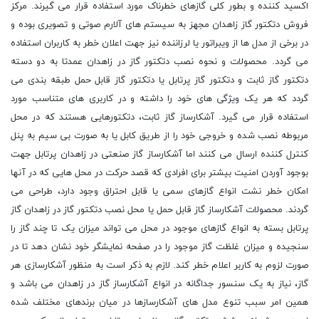
اکسید کننده و بطور کلی گازهای خطرناک مورد استفاده قرار می گیرند. مرکز
فروش دتکتور گاز زاهدان مجهز به سیستم های آلارم صوتی و تصویری بوده و
در برخی از مدل ها از ویبراتور یا لرزاننده نیز جهت اعلان خطر به کاربران استفاده
می گردد. محصولات و نحوه نصب دتکتور گاز در زاهدان عمدتا به دو دسته
دتکتور گاز ثابت و دتکتور گاز پرتابل یا دتکتور گاز قابل حمل طبقه بندی می
گردد که هر یک ویژگی های خود را داشته و در کاربری های متناسب مورد
استفاده قرار می گیرد. آشکارساز گاز ثابت، دتکتورهایی هستند که در محل
مربوطه نصب شده و خروجی خود را از طریق کابل یا به صورت بی سیم به پنل
کنترل کننده ارسال می کنند اما آشکارساز گاز صنعتی در زاهدان پرتابل جهت
بوجود آوردن امنیت بیشتر برای افرادی که قصد حرکت در محل هایی که در آنها
امکان خطر نشت انواع گازهای سمی یا قابل احتراق وجود دارد، طراحی می
گردند. محصولات آشکارساز گاز قابل حمل یا محل نصب دتکتور گاز در زاهدان گاز
پرتابل بسته به انواع گازهای موجود در محل می تواند میزان یک تا چند گاز را
سنجیده و میزان غلظت گاز موجود را در صفحه نمایشگر خود نشان دهد تا در
صورت لزوم به کاربر اعلام خطر کند. لازم به ذکر است به منظور آشکارسازی هر
گاز، نیاز به یک سنسور جداگانه در انواع آشکارساز گاز در زاهدان می باشد و
همین امر سبب تنوع مدل های آشکارسازها در میان برندهای مختلف شده