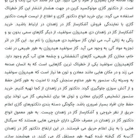
بود، سالانه جان بسیاری از افراد را می گیرد. این گاز مانند آب بی رنگ و بی بو
است. از دتکتور گازی مونوکسید کربن در جهت هشدار انتشار این گاز خطرناک
استفاده می گردد. برای خرید انواع دتکتور گازی و اطلاع از لیست قیمت دتکتور
گازی با نمایندگی فروش آشکارساز گاز در زاهدان در ارتباط باشید. خرید
آشکارساز گاز در زاهدان دی هیدروژن سولفید، از دیگر گازهای سمی بدون بو و
رنگی به زلالی آب، می توان گاز سولفید دی هیدروژن را نام برد. این گاز در اثر
تجزیه مواد آلی به وجود می آید. گاز سولفید هیدروژن به طور طبیعی در نفت
خام، مخازن گاز طبیعی، گازهای آتشفشانی و چشمه های آب گرم وجود دارد.
گازهیدروژن سولفید یکی از خطرناک ترین گازهایی است که به انسان صدمه
می زند و در مکان هایی مانند معادن و تون ها نیاز است که هیدروژن سولفید
به وسیله یک سنسور به طور مداوم سنجش گردد تا امنیت به طور کامل حفظ
و از آتش سوزی جلوگیری گردد. دتکتور گاز در زاهدان از کجا تهیه کنیم. خرید
سنسور تشخیص گازبرای معادن و تونل ها برای تشخیص گاز می تواند برای
حفظ جان افراد بسیار ضروری باشد. چگونگی دسته بندی دتکتورهای گازی اعلام
حریق از نظر خروجی و آشکارساز گاز در زاهدان چیست. به طور معمول انواع
دتکتور گاز در زاهدان در مصرف خانگی دارای خروجی هایی هستند که سیگنال
هایی را به پنل اعلام حریق می فرستند. در این ارتفاع دتکتور گاز در زاهدان
آژیربه کار گرفته شده کهبه طور مستقل کار می کنند. در هوشمند سازی