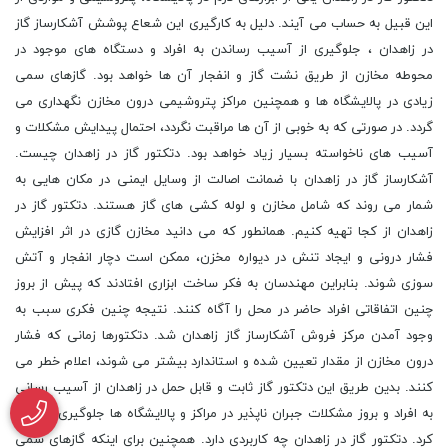
این قبیل به حساب می آیند. دلیل به کارگیری این شعاع پوشش آشکارساز گاز
در زاهدان ، جلوگیری از آسیب رساندن به افراد و دستگاه های موجود در
محوطه مخازن از طریق نشت گاز و انفجار آن ها خواهد بود. گازهای سمی
زیادی در پالایشگاه ها و همچنین مراکز پتروشیمی درون مخازن نگهداری می
گردد. در صورتی که به خوبی از آن ها مراقبت نگردد، احتمال پیدایش مشکلات و
آسیب های ناخواسته بسیار زیاد خواهد بود. دتکتور گاز در زاهدان چیست.
آشکارساز گاز در زاهدان با ضمانت اصالت از وسایل ایمنی در مکان هایی به
شمار می روند که شامل مخازن و لوله کشی های گاز هستند. دتکتور گاز در
زاهدان از کجا تهیه کنیم. همانطور که می دانید مخازن گازی در اثر افزایش
فشار درونی و ایجاد تنش در دیواره مخزن، ممکن است دچار انفجار و آتش
سوزی شوند. بنابراین مهندسان به فکر ساخت ابزاری افتادند که پیش از بروز
چنین اتفاقاتی افراد حاضر در محل را آگاه کنند. نتیجه چنین فکری سبب به
وجود آمدن مرکز فروش آشکارساز گاز زاهدان شد. دتکتورها زمانی که فشار
درون مخازن از مقدار تعیین شده و استاندارد بیشتر می شوند، اعلام خطر می
کنند. بدین طریق این دتکتور گاز ثابت و قابل حمل در زاهدان از آسیب رسانی
به افراد و بروز مشکلات جبران ناپذیر در مراکز و پالایشگاه ها جلوگیری خواهند
کرد. دتکتور گاز در زاهدان چه کاربردی دارد. همچنین برای اینکه گازهای سمی