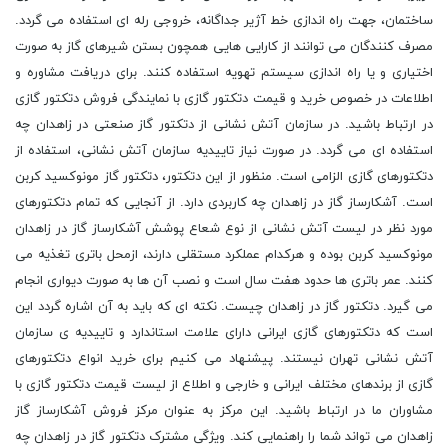
ساختمان، جهت راه اندازی خط آژیر جداگانه، خروجی رله ای استفاده می گردد.
مصرف کنندگان می توانند از کارایی هایی همچون بستن شیرهای گاز به صورت
اختیاری و یا راه اندازی سیستم تهویه استفاده کنند. برای دریافت مشاوره و
اطلاعات در خصوص خرید و قیمت دتکتور گازی با نمایندگی فروش دتکتور گازی
در ارتباط باشید. در سازمان آتش نشانی از دتکتور گاز صنعتی در زاهدان چه
استفاده ای می گردد. در صورت نیاز تاییدیه سازمان آتش نشانی، استفاده از
دتکتورهای گازی الزامی است. منظور از این دتکتور، دتکتور گاز مونوکسید کربن
است. آشکارساز گاز در زاهدان چه کاربردی دارد. از آنجایی که تمام دتکتورهای
مورد نظر در لیست آتش نشانی از نوع شعاع پوشش آشکارساز گاز در زاهدان
مونوکسید کربن بوده و هرکدام عملکرد مستقلی دارند، ازمحل باتری تغذیه می
کنند. عمر باتری ها حدود هفت سال است و نصب آن ها به صورت دیواری انجام
می گیرد. دتکتور گاز در زاهدان چیست. نکته ای که باید به آن اشاره گردد این
است که دتکتورهای گازی ایرانی دارای علامت استاندارد و تاییدیه ی سازمان
آتش نشانی تهران نیستند. پیشنهاد می کنیم برای خرید انواع دتکتورهای
گازی از برندهای مختلف ایرانی و خارجی و اطلاع از لیست قیمت دتکتور گازی با
مشاوران ما در ارتباط باشید. این مرکز به عنوان مرکز فروش آشکارساز گاز
زاهدان می تواند شما را راهنمایی کند. ویژگی مشترک دتکتور گاز در زاهدان چه