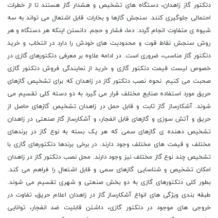
دتکتور گاز زاهدان، دستگاه های تشخیص و هشدار گاز هستند تا از خطرات
احتمالی جلوگیری کنند. سنجش گازها و بخارات قابل اشتعال می تواند به سه
شیوه ی متفاوت انجام گردد: دما، فشار و حجم. دانستن اینکه هر دستگاه و هر
روش سنجش نقاط قوت و محدودیت های خودش را دارد در انتخاب و خرید
دتکتور گاز مناسب، ضروری است. در ادامه علاوه بر معرفی دتکتورهای گازی در
خصوص لیست قیمت دتکتور گازی و خرید از نمایندگی فروش دتکتور گازی
صحبت می کنیم. نحوه نصب دتکتور گاز در زاهدان که برای تشخیص گازهای
حریق مورد استفاده صنایع مختلف قرار می گیرد به دو دسته کلی تقسیم می
شوند. آشکارساز گاز ثابت و قابل حمل در زاهدان تشخیص گازهای حاصل از
حریق و آتش سوزی و گازهای قابل انفجار، و آشکارساز گاز صنعتی در زاهدان
تشخیص دهنده ی گازهای سمی که هر یک بسته به نوع گاز در برندهای
مختلف و قیمت های مختلف وجود دارند. در برخی برندها دتکتورهای گازی با
تشخیص چند نوع گاز مختلف نیز وجود دارند. محل نصب دتکتور گاز در زاهدان
امکان تشخیص و شناسایی گازهای سمی و قابل اشتعال را فراهم می کند.
بطور کلی دتکتورهای گازی به دو بخش صنعتی و شهری تقسیم می شوند.
طبقه بندی ویژگی های انواع آشکارساز گاز در زاهدان اعلام حریق، تفاوت در
خروجی های موجود در دتکتور گازی، داشتن قابلیت ضد انفجار، توانایی