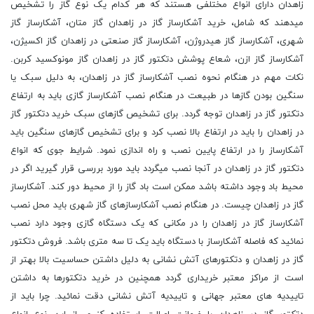
زاهدان دارای انواع مختلفی هستند که هر کدام یک نوع گاز را تشخیص
میدهند که شامل، خرید آشکارساز گاز در زاهدان گاز متان، آشکارساز گاز
شهری، آشکارساز گاز هیدروژن، آشکارساز گاز صنعتی در زاهدان گاز اکسیژن،
آشکارساز گاز ازن، شعاع پوشش دتکتور گاز در زاهدان گاز مونوکسید کربن.
نکات مهم در هنگام نحوه نصب آشکارساز گاز در زاهدان، به دلیل سبک یا
سنگین بودن گازها در طبیعت در هنگام نصب آشکارساز گازی باید به ارتفاع
دتکتور گاز در زاهدان توجه گردد. برای تشخیص گازهای سبک خرید دتکتور گاز
در زاهدان را باید در ارتفاع بالا نصب کرد و برای تشخیص گازهای سنگین باید
آشکارساز را در ارتفاع پایین نصب و راه اندازی نمود. شرایط جوی که انواع
دتکتور گاز در زاهدان در آنجا نصب میگردد باید مورد بررسی قرار گیرید اگر در
محیط باد وجود داشته باشد ممکن است باد گاز را از محیط دور کند. آشکارساز
گاز در زاهدان چیست. در هنگام نصب آشکارسازهای گاز شهری باید محل نصب
آشکارساز گاز در زاهدان را در مکانی که یک دستگاه گازی وجود دارد نصب
نمائید که فاصله آشکارساز با دستگاه باید یک تا سه متری باشد. فروش دتکتور
گاز در زاهدان و دتکتورهای آتش نشانی به دلیل داشتن حساسیت بالا بهتر از
است از مراکز معتبر خریداری گردد همچنین در خرید دتکتورها به داشتن
تاییدیه های معتبر جهانی و تاییدیه آتش نشانی دقت نمائید. چرا باید از