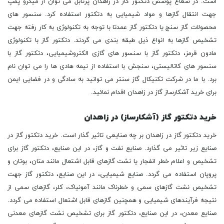
است. در شعاع پوشش دتکتور گاز در زاهدان پرتابل می توان از میکرو پمپ
جهت انتقال گازها و مواد شیمیایی به دتکتور استفاده کرد. سنسور های
محصولات گاز سنج یا دتکتور گاز عمدتا با توجه به تکنولوژی به کار رفته جهت
تشخیص گازها به انواع ذیل طبقه بندی می گردند. دتکتور گاز با تکنولوژی
مادون قرمز، دتکتور گاز با سنسور های گازی الکتروشیمیایی، دتکتور گاز با
سنسور های کاتالیستی، سنجش با استفاده از نیمه هادی ها را می توان نام
برد. با ما در شرکت تکنیکال گاز سنتر می توانید به سادگی و در فضایی ایمن
برای خرید آشکارساز گاز در زاهدان اقدام نمائید.
خرید دتکتور گاز (آشکارساز) در زاهدان
خرید دتکتور گاز در زاهدان بر چه صنایعی تاثیر گذار است. خرید دتکتور گاز در
صنایع زیر تاثیر می گذارد. صنایع نفت و گاز، در این صنایع، دتکتور گاز برای
تشخیص و اعلام خطر انفجار یا نشت گازهای قابل اشتعال مانند متان، بوتان و
پروپان استفاده می گردد. صنایع شیمیایی، در این صنایع، دتکتور گاز جهت
تشخیص نشت گازهای سمی و خطرناک مانند آمونیاک، کلر، گازهای سمی از
نتیجه فرآیندهای شیمیایی و همچنین گازهای قابل اشتعال استفاده می گردد.
صنایع معدن، در این صنایع، دتکتور گاز برای تشخیص نشت گازهای معدنی