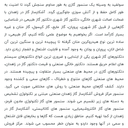
سولفید به وسیله یک سنسور گازی به طور مداوم سنجش گردد تا امنیت به
طور کامل حفظ و از آتش سوزی جلوگیری گردد. آشکارساز گاز در زاهدان با
ضمانت اصالت شهری خانگی، دتکتور گاز شهری دتکتور گاز طبیعی در شناسایی
گازهایی از قبیل گاز شهری، پروپان، گاز مایع، گاز کپسول، گاز متان و غیره
بسیار کارآمد است. اگر بخواهیم به موضوع علمی نگاه کنیم، گاز طبیعی، از
ساده ترین نوع هیدروکربن متان گرفته تا پیچیده ترین و سنگین ترین آن
شامل اتان، پروپان و بوتان به وجود آمده و قابلیت اشتعال و انفجار زیادی دارد.
دتکتورهای گاز شهری یکی از ابتدایی و ضروری ترین انواع دتکتورهای سیستم
های اعلام حریق هستند. دتکتور خانگی صنعتی و قیمت دتکتور گاز در زاهدان،
دتکتورهای گازی در محیط های صنعتی بسیار متفاوت و پیچیده هستند. در
محیط های صنعتی گازهای متنوع و خطرناک ، گازهای سمی و کشنده وجود
دارند. کشف گازهای محیط صنعتی با روش های مختلفی صورت می گیرد.
سنسور مرکز فروش آشکارساز گاز زاهدان صنعتی مبتنی بر تکنولوژی تشخیص
به دسته های زیر تقسیم می شوند. سنسور های گاز تکنولوژی مادون قرمز،
سنسور های گاز الکتروشیمیایی، سنسور های کاتالیستی، آشکارساز گاز در
زاهدان از کجا تهیه کنیم. مناطق زیادی هست که گازها و بخارهای قابل اشتعال
و سمی در آنها وجود داردو به عنوان خطر محسوب می شوند. مرکز فروش