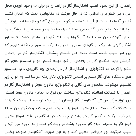
زاهدان، از این نحوه نصب آشکارساز گاز در زاهدان در برای به وجود آوردن محل
امن و بی خطر برای افرادی که در حال حرکت در مکانهایی است که امکان نشت
گاز در آنجا بالا است از آن استفاده میگردد. این نوع آشکارساز بسته به نوع آن
میتواند یک یا چندین گاز سمی مختلف را بسنجد و در صفحه ی نمایشگر خود
میزان آلوده بودن محیط به آن گازها و غلظت گازها را نمایش دهد. به منظور
آشکار کردن هر یک از گازهای سمی ما نیاز به یک سنسور جداگانه داریم که
این امر سبب شده است تنوع این شعاع پوشش آشکارساز گاز در زاهدان
افزایش یابد. دتکتور گاز در زاهدان از کجا تهیه کنیم. انواع سنسور های گاز
سنج با توجه به تکنولوژی و آشکارساز گاز در زاهدان چه کاربردی دارد. سنسور
های دستگاه های گاز سنج بر اساس تکنولوژی بکار رفته در ساخت به انواع زیر
تقسیم میشوند. سنسور های گازی با تکنولوژی مادون قرمز و آشکارساز گاز در
زاهدان با ضمانت اصالت، تکنولوژی ساخت این نوع بر اساس مادون قرمز است.
این نوع مرکز فروش آشکارساز گاز زاهدان دارای یک ترانسمیتر و یک گیرنده
است که یک سمت امواج مادون قرمز را از خود ساطع میکند و دیگری این امواج
را جذب میکند. دتکتور گاز در زاهدان چیست. در هنگام دریافت امواج مادون
قرمز اگر به همراه امواج گاز موجود باشد در روند کار اختلال به وجود می آید و
سبب میگردد نور دریافتی تغییر کند و به این صورت آشکارساز متوجه پخش