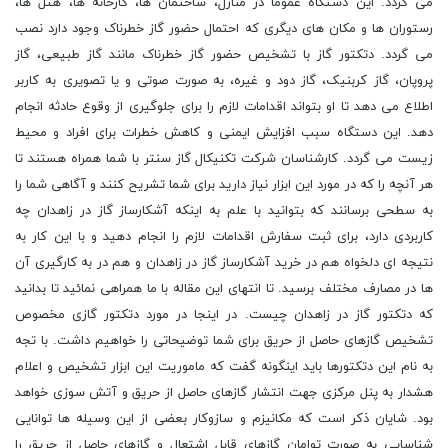
می گردد. این دستگاه عموما در منازل، ساختمان ها، کارخانه ها، هتل ها،
رستوران ها و مکان های دیگری که احتمال حضور گاز خطرناک وجود دارد نصب
می گردد. دتکتور گاز با تشخیص حضور گاز خطرناک مانند گاز طبیعی، گاز
پروپان، گاز کربنیک، گاز دود و غیره، به صورت صوتی و یا تصویری به کاربر
اطلاع می دهد تا او بتواند اقدامات لازم را برای جلوگیری از وقوع حادثه انجام
دهد. این دستگاه سبب افزایش ایمنی و کاهش خطرات برای افراد و محیط
زیست می گردد. کارشناسان شرکت تکنیکال گاز سنتر با شما همراه هستند تا
هر آنچه را که در مورد این ابزار نیاز دارید برای شما تشریح کنند و آگاهی شما را
به سطحی برسانند که بتوانید با علم به اینکه آشکارساز گاز در زاهدان چه
کاربردی دارد، برای ثبت سفارش اقدامات لازم را انجام دهید و با این کار به
نتیجه ای دلخواه هم در خرید آشکارساز گاز در زاهدان و هم در به کارگیری آن
ها در مصارف مختلف برسید. تا انتهای این مقاله با ما همراهی نمائید تا بدانید
که دتکتور گاز در زاهدان چیست. در اینجا در مورد دتکتور گازی مخصوص
تشخیص گازهای حاصل از حریق برای شما توضیحاتی را خواهیم داشت. با تجه
به نام این دتکتورها باید اینگونه گفت که ماموریت این ابزار تشخیص و اعلام
هشدار به پنل مرکزی جهت انتشار گازهای حاصل از حریق و آتش سوزی خواهد
بود. شایان ذکر است که مکانیزم و سازوکار بعضی از این وسیله ها توانایی
شناسایی به صورت توامان گازهای قابل اشتعال و گازهای حاصل از حریق را