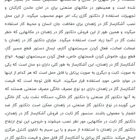
شده است و همینطور در مکانهای صنعتی برای در امان ماندن کارکنان و
تجهیزات استفاده از دتکتور گازی یک امر مهم محسوب میگردد. از این محل
نصب آشکارساز گاز در زاهدان برای حفاظت جان انسان و محیط کار استفاده
میگردد و همین طور از این فروش دتکتور گاز در زاهدان در مکانهایی که خطر
نشت گاز در آنجا زیاد است استفاده میگردد. مزایای دتکتور گاز در زاهدان با
ضمانت اصالت، فعال کردن سیستمهای آلارم، ارسال دستور قطع مسیر گاز،
قطع برق، خاموش کردن قسمتهای خاص، فعال کردن سیستمهای تهویه. انواع
آشکارساز گاز در زاهدان، این آشکارساز به طور کلی دارای دو مدل است که یکی
به صورت ثابت و دیگری به صورت پرتابل یا قابل حمل است که هر کدام از اینها
در موارد خاص مورد استفاده قرار میگیرند. البته قابل توجه است که قیمت
آشکارساز گاز در زاهدان دارای دو نوع مصرف خانگی مصرف صنعتی هستند که
به آنها دتکتور گاز صنعتی یا دتکتور گاز خانگی، دستگاه نشت یاب گاز خانگی
می گویند.در نوع دتکتور گاز صنعتی در زاهدان ممکن است دتکتور گاز ضد
انفجار یا معمولی باشند. سنسور گاز ثابت در فروش آشکارساز گاز در زاهدان،
دتکتور گاز ثابت در مکانهایی مور نظر نصب میشوند و خروجی این نوع ارتفاع
دتکتور گاز در زاهدان با استفاده از سیم و یا بی سیم به تابلوی کنترل مرکزی
ارسال میکند. دتکتور گاز پرتابل یا آشکارساز گاز قابل حمل و قیمت دتکتور گاز در