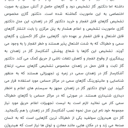
داشته اما دتکتور گاز تشخیص دود و گازهای حاصل از آتش سوزی به صورت
اختصاصی به این ماموریت گماشته شده است. دتکتور گازی مخصوص
تشخیص گازهای قابل انفجار و خرید دتکتور گاز در زاهدان، این مدل دتکتور
گازی ماموریت تشخیص و اعلام هشدار به پنل مرکزی را بابت انتشار گازهای
قابل اشتعال و قابل انفجار بر عهده دارد. گازهایی مثل گاز اکسیژن و گازهای
سمی و خطرناک که به شدت اشتعال پذیر هستند و خطر انفجار را به وجود می
آورند. تشخیص این گازها با شعاع پوشش آشکارساز گاز در زاهدان به
پیشگیری از وقوع انفجار و کاهش تلفات ناشی از حریق کمک می کند. دتکتور
گاز ثابت و قابل حمل در زاهدان مخصوص تشخیص گازهای سمی، ارتفاع
آشکارساز گاز در زاهدان سمی در زمره ی تجهیزاتی هستند که به منظور
شناسایی و مانیتورینگ گازهای سمی در مراکز حساس مورد استفاده قرار می
گیرند. این انواع دتکتور گاز در زاهدان مجهز به سیستم های اعلام و اخطار
دیداری شنیداری هستند. در صورتی که در مراکز حساس با گازهای خطرناک
سمی کار می نمائید لازم است به لیست تجهیزات اعلام حریق مورد نیاز
مجموعه خود نام این مدل نحوه نصب آشکارساز گاز در زاهدان را هم بگنجانید.
گاز دی هیدروژن سولفید یکی از خطرناک ترین گازهایی است که به انسان
صدمه می زند و در مکان هایی مانند معادن و تونل ها نیاز است که هیدروژن