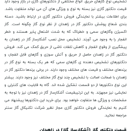
تشخیص نوع گازهای حریق. انواع مختلفی از دتکتورهای گازی در بازار وجود دارد
قیمت دتکتور گازی نیز بسته به نوع و ویژگی های آن می تواند متفاوت باشد.
برای اطلاعات بیشتر با نمایندگی فروش دتکتور گازی در ارتباط باشید. دسته
بندی شعاع پوشش دتکتور گاز در زاهدان از نظر نوع گاز چگونه است. گاز
اکسیژن وگازهای سمی و خطرناک که به شدت اشتعال پذیر هستند و خطر
انفجار را به وجود می آورند. تشخیص محل نصب آشکارساز گاز در زاهدان به
پیشگیری از وقوع انفجار و کاهش تلفات ناشی از حریق کمک می کند. فروش
دتکتور گاز در زاهدان حاصل از حریق و آتش سوزی و گازهای قابل انفجار، و
دتکتورهای تشخیص دهنده ی گازهای سمی که هر یک بسته به نوع گاز در
برندهای مختلف و قیمت های مختلف وجود دارند. در برخی برندها دتکتور گاز در
زاهدان با ضمانت اصالت با تشخیص چند نوع گاز مختلف نیز وجود دارند. بیشتر
این نوع دتکتورها از دو قسمت تشکیل شده اند. گاه به قابلیت های کنترلی و
نمایشی نیز مجهزند. به این ترتیبقیمت آشکارساز گاز در زاهدان نیز با توجه به
مشخصات و ویژگی ها متفاوت خواهد بود. برای خرید این دتکتورها پیشنهاد می
کنیم به نمایندگی فروش دتکتور گازی مجاز نظیر شرکت تکنیکال گاز سنتر
مراجعه نمائید.
قیمت دتکتور گاز (آشکارساز گاز) در زاهدان