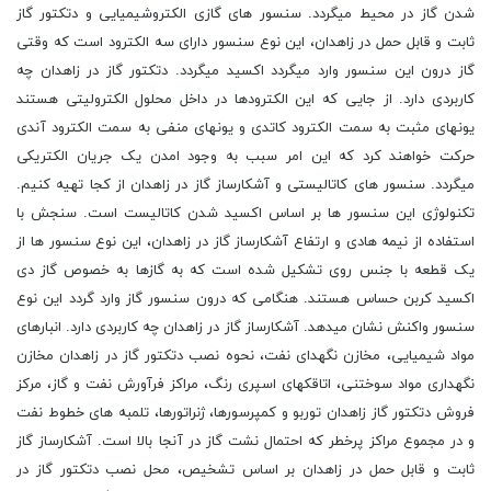
شدن گاز در محیط میگردد. سنسور های گازی الکتروشیمیایی و دتکتور گاز
ثابت و قابل حمل در زاهدان، این نوع سنسور دارای سه الکترود است که وقتی
گاز درون این سنسور وارد میگردد اکسید میگردد. دتکتور گاز در زاهدان چه
کاربردی دارد. از جایی که این الکترودها در داخل محلول الکترولیتی هستند
یونهای مثبت به سمت الکترود کاتدی و یونهای منفی به سمت الکترود آندی
حرکت خواهند کرد که این امر سبب به وجود امدن یک جریان الکتریکی
میگردد. سنسور های کاتالیستی و آشکارساز گاز در زاهدان از کجا تهیه کنیم.
تکنولوژی این سنسور ها بر اساس اکسید شدن کاتالیست است. سنجش با
استفاده از نیمه هادی و ارتفاع آشکارساز گاز در زاهدان، این نوع سنسور ها از
یک قطعه با جنس روی تشکیل شده است که به گازها به خصوص گاز دی
اکسید کربن حساس هستند. هنگامی که درون سنسور گاز وارد گردد این نوع
سنسور واکنش نشان میدهد. آشکارساز گاز در زاهدان چه کاربردی دارد. انبارهای
مواد شیمیایی، مخازن نگهدای نفت، نحوه نصب دتکتور گاز در زاهدان مخازن
نگهداری مواد سوختنی، اتاقکهای اسپری رنگ، مراکز فرآورش نفت و گاز، مرکز
فروش دتکتور گاز زاهدان توربو و کمپرسورها، ژنراتورها، تلمبه های خطوط نفت
و در مجموع مراکز پرخطر که احتمال نشت گاز در آنجا بالا است. آشکارساز گاز
ثابت و قابل حمل در زاهدان بر اساس تشخیص، محل نصب دتکتور گاز در