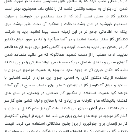
گاز در محلی نصب گردد که به سادگی قابل دسترسی باشد تا در صورت فعال
شدن آن، بتوان به سرعت واکنش نشت گاز را نشان داد. همچنین، بهتر است
دتکتور گاز در محلی نصب گردد که از دید مستقیم نور خورشید و حرارت
مستقیم خورشید در امان باشد تا دقت و عملکرد آن تحت تاثیر نباشد. برای
اینکه به اطلاعاتی جامع تر در این زمینه دست پیدا نمائید، باید به شرکت
تکنیکال گاز سنتر مراجعه نمائید و در آنجا هرآنچه را که در مورد انواع دتکتور
گاز در زاهدان نیاز دارید به دست آورده و با آگاهی کامل برای تهیه آن ها اقدام
نمایید. ادامه مطلب را از دست ندهید. همانگونه که می دانید متصاعد شدن
گازهای سمی و یا قابل اشتعال در یک محیط، می تواند خظراتی را در پی داشته
باشد که امکان جبران آن ها وجود ندارد. با توجه به اهمیت موضوع می توان با
استفاده از یک دتکتور گازی به آسانی جلوی این موارد را گرفت.آشنایی با
عملکرد و انواع آشکارساز گاز در زاهدان شما را برای انتخاب صحیح تر آن آماده
خواهد کرد.اهمیت استفاده از دتکتور گاز صنعتی در زاهدان، در سال های
گذشته پالایشگاه ها و کارخانه های زیادی که با مخازن و لوله کشی های گاز سر
و کار داشتند، دچار آتش سوزی می شدند. علت آن نیز عدم کنترل بر میزان و
فشار گاز موجود در لوله ها و مخزن بیان می شد. اما امروزه از فروش آشکارساز
گاز در زاهدان برای جلوگیری از بروز چنین مشکلاتی استفاده می گردد. قیمت
دتکتور گاز در زاهدان یکی از ابزارهای لازم در پالایشگاه، پتروشیمی و مواردی از