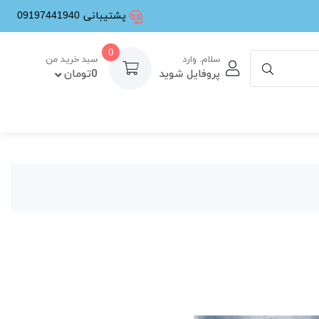
پشتیبانی 09197441940
0
سلام. وارد
سبد خرید من
پروفایل شوید
0تومان