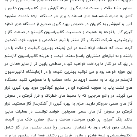
تجهیزات دقیق. اعتبارسنجی و تنظیم مجدد دستگاه های اندازه گیری گاز به
منظور حفظ دقت و صحت اندازه گیری. ارائه گزارش های کالیبراسیون دقیق و
کامل به همراه شناسنامه های استاندارد برای هر دستگاه. ارائه خدمات مشاوره
فنی و آموزشی به کاربران در خصوص بهره گیری صحیح از دستگاه های اندازه
گیری گاز. با توجه به اهمیت و حساسیت کالیبراسیون گازسنج در صنعت گاز و
پتروشیمی، شرکت تکنیکال گاز سنتر با تیم متخصص و مجرب خود، تضمین
کرده است که خدمات ارائه شده در این زمینه، بهترین کیفیت و دقت را دارا
باشند و به نیازهای مشتریان پاسخ دهند. قیمت و هزینه کالیبراسیون گازسنج
در یزد که در کنار ما پرداخت خواهید کرد در سطحی پایین تر از سایر فعالان در
این حوزه خواهد بود و می توانید بهترین نتیجه را در آزمایشگاه کالیبراسیون
گازسنج در یزد ما به دست آورید در ادامه مطلب با ما همراهی کنید. دستگاه
های نشت یاب به صورت گسترده ای در صنایع گوناگون مورد بهره گیری قرار
می گیرند. در واقع هرجایی که با محیط های خطرناک و قرار گرفتن در معرض
گاز های سمی سروکار دارید، ملزم به بهره گیری از آشکارساز گاز هستید. قرار
گرفتن در معرض گاز های سمی همچنین خواهد توانست در عملیات هایی
مانند رنگ آمیزی، پر کردن سوخت، ساخت و ساز، حفاری خاک های آلوده،
عملیات دفن زباله، ورود به فضاهای محبوس رخ دهد. سنسور های گاز شامل
الکتروشیمیایی، نیمه هادی و مادون قرمز می باشند. همه این سنسور ها برای