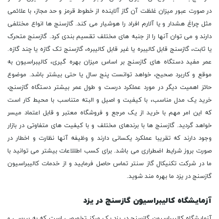
در صورت عبور میزان غلظت آن گاز آلاینده از خطوط قرمز و حد مجاز، با علائمی
مثل چراغ هشدار و یا آلارم افراد را هوشیار می کند. گازسنج ها انواع مختلفی
دارند و می توان آنها را از جنبه های مختلف تقسیم بندی کرد. گازسنج متحرک
یا ثابت، گازسنج قابل کالیبره یا غیر قابل کالیبره، گازسنج تک گازه یا چند گازه.
عمر مفید دستگاه های گازسنج بر اساس میزان بهره گیری، کالیبراسیون به
موقع و کاربرد صحیح، خواهد توانست پنج سال یا حتی بیشتر باشد. موضوع
حائز اهمیت دیگر در مورد عملکرد درست و طول عمر بیشتر دستگاه گازسنج،
خرید یک مدل مناسب، با کیفیت و اصیل و البته متناسب با محیط کار است
که این امر مهم با خرید از یک مرجع و فروشگاه معتبر و قابل اعتماد میسر
خواهد گردید. گازسنج ها با برندهای مختلف و با کیفیت های متفاوتی در بازار
وجود دارند که تقریبا عملکرد یکسانی دارند و وظیفه آنها نظارت و اخطار در
صورت بروز شرایط اضطراری می باشد. برای کسب اطللاعات بیشتر می توانید با
ما در شرکت تکنیکال گاز سنتر تماس حاصل فرمایید و از خدمات کالیبراسیون
گازسنج در یزد ما بهره مند شوید.
آزمایشگاه کالیبراسیون گازسنج در یزد
آزمایشگاه کالیبراسیون گازسنج در یزد یک مرکز تخصصی است که به بررسی و