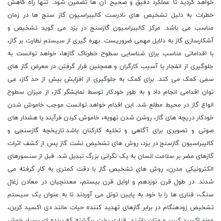
خواهد گردید تا عملکرد دقیق و صحیح آن ها تضمین شود. تنها راه کاهش
خطرات به دلیل تشخیص های نادرست کالیبراسیون گاز سنج ها در زمان
مناسب می باشد. مرکز کالیبراسیون گازسنج در یزد می گوید تشخیص و
آشکارسازی گاز به دلایل مهمی ضروریست. بهره گیری از سیستم نظارت بر گاز،
با اقداماتی مناسب برای شناسایی سطوح خطرناک گازها، خواهد توانست به
جلوگیری از انفجار یا آسیب کارگران و همچنین قرار گرفتن در معرض گاز های
سمی کمک می کند. برای کمک به جلوگیری از افزایش بیش از حد گاز، می
توان اقدامی انجام داد و به طور خودکار توسط نمایشگر گاز، از میزان سطوح
انواع گاز در محیط مطلع شد. این اقدام خواهد توانست موجب خاموش شدن
خودکار دریچه های گاز، روشن شدن تهویه، خاموش کردن فرآیند یا هشدار های
صوتی و تصویری برای آگاهی و تخلیه کارکنان باشد.تاریخچه گازسنجی و
کالیبراسیون گازسنج در یزد، روش های تشخیص نشت گاز پس از کشف اثرات
گازهای مضر بر سلامت انسان به یک نگرانی بزرگ تبدیل شد. قبل از سنسورهای
الکترونیکی مدرن، روش های تشخیص گاز با دقت کمتری به کار گرفته می
شدند. در طول قرن نوزدهم و اوایل قرن بیستم، معدنچیان در معادن زغال
سنگ، قناری ها را با خود به پایین تونل می آوردند تا به عنوان یک سیستم
تشخیص زودهنگام در برابر گازهای تهدید کننده حیات مانند دی اکسید کربن،
مونو اکسید کربن و متان باشند. قناری بخت برگشته که پرنده ای بسیار خوش