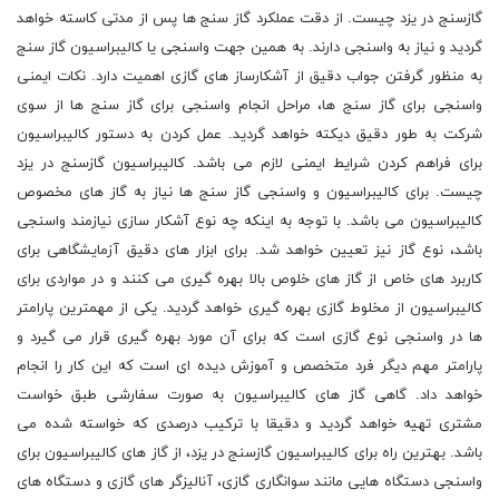
گازسنج در یزد چیست. از دقت عملکرد گاز سنج ها پس از مدتی کاسته خواهد
گردید و نیاز به واسنجی دارند. به همین جهت واسنجی یا کالیبراسیون گاز سنج
به منظور گرفتن جواب دقیق از آشکارساز های گازی اهمیت دارد. نکات ایمنی
واسنجی برای گاز سنج ها، مراحل انجام واسنجی برای گاز سنج ها از سوی
شرکت به طور دقیق دیکته خواهد گردید. عمل کردن به دستور کالیبراسیون
برای فراهم کردن شرایط ایمنی لازم می باشد. کالیبراسیون گازسنج در یزد
چیست. برای کالیبراسیون و واسنجی گاز سنج ها نیاز به گاز های مخصوص
کالیبراسیون می باشد. با توجه به اینکه چه نوع آشکار سازی نیازمند واسنجی
باشد، نوع گاز نیز تعیین خواهد شد. برای ابزار های دقیق آزمایشگاهی برای
کاربرد های خاص از گاز های خلوص بالا بهره گیری می کنند و در مواردی برای
کالیبراسیون از مخلوط گازی بهره گیری خواهد گردید. یکی از مهمترین پارامتر
ها در واسنجی نوع گازی است که برای آن مورد بهره گیری قرار می گیرد و
پارامتر مهم دیگر فرد متخصص و آموزش دیده ای است که این کار را انجام
خواهد داد. گاهی گاز های کالیبراسیون به صورت سفارشی طبق خواست
مشتری تهیه خواهد گردید و دقیقا با ترکیب درصدی که خواسته شده می
باشد. بهترین راه برای کالیبراسیون گازسنج در یزد، از گاز های کالیبراسیون برای
واسنجی دستگاه هایی مانند سوانگاری گازی، آنالیزگر های گازی و دستگاه های