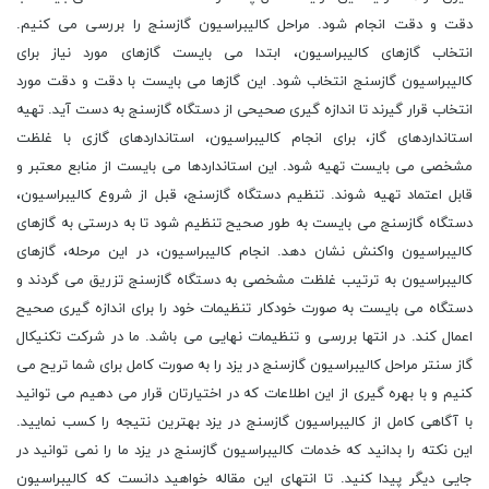
دقت و دقت انجام شود. مراحل کالیبراسیون گازسنج را بررسی می کنیم.
انتخاب گازهای کالیبراسیون، ابتدا می بایست گازهای مورد نیاز برای
کالیبراسیون گازسنج انتخاب شود. این گازها می بایست با دقت و دقت مورد
انتخاب قرار گیرند تا اندازه گیری صحیحی از دستگاه گازسنج به دست آید. تهیه
استانداردهای گاز، برای انجام کالیبراسیون، استانداردهای گازی با غلظت
مشخصی می بایست تهیه شود. این استانداردها می بایست از منابع معتبر و
قابل اعتماد تهیه شوند. تنظیم دستگاه گازسنج، قبل از شروع کالیبراسیون،
دستگاه گازسنج می بایست به طور صحیح تنظیم شود تا به درستی به گازهای
کالیبراسیون واکنش نشان دهد. انجام کالیبراسیون، در این مرحله، گازهای
کالیبراسیون به ترتیب غلظت مشخصی به دستگاه گازسنج تزریق می گردند و
دستگاه می بایست به صورت خودکار تنظیمات خود را برای اندازه گیری صحیح
اعمال کند. در انتها بررسی و تنظیمات نهایی می باشد. ما در شرکت تکنیکال
گاز سنتر مراحل کالیبراسیون گازسنج در یزد را به صورت کامل برای شما تریح می
کنیم و با بهره گیری از این اطلاعات که در اختیارتان قرار می دهیم می توانید
با آگاهی کامل از کالیبراسیون گازسنج در یزد بهترین نتیجه را کسب نمایید.
این نکته را بدانید که خدمات کالیبراسیون گازسنج در یزد ما را نمی توانید در
جایی دیگر پیدا کنید. تا انتهای این مقاله خواهید دانست که کالیبراسیون