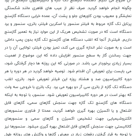
آن شروع می کنیم. دستگاه گازسنج تک گازه و کالیبراسیون گازسنج در یزد
چگونه انجام خواهد گردید. صرف نظر از عیب های ظاهری مانند شکستگی
نمایشگر و معیوب بودن کاورهای جلو و پشت آن، عمده خرابی دستگاه گازسنج
پرتابل تک گازه مربوط به فیلتر سنسور یا اسکرین فیلتر، باتری، سنسور و برد
دستگاه است که در صورت تشخیص هریک از این موارد نیاز به تعمیر گازسنج
داریم. فیلتر،از آنجا که اغلب دستگاه های گازسنج تک گازه بدون پمپ داخلی
است و به صورت نشر اندازه گیری می کند، تمیز بودن فیلتر، توانایی آن را در
جهت رساندن گاز به سطح سنسور افزایش داده که این موضوع از اهمیت
بسیار زیادی برخوردار می باشد. در صورتی که این روزنه ها دچار گرفتگی شود،
می بایست برای تعویض آن اقدام شود. توصیه خواهد گردید در هر دوره یا هر
دوره کالیبراسیون صد و هشتاد روزه این فیلتر تعویض شود. باتری، اغلب
دستگاه تک گازه از باتری سی آر دو بهره می برد. یک باتری با خروجی سه ولت
که بهتر است در هر دوره کالیبراسیون تعویض شود. سنسور، با توجه به اینکه
دستگاه های گازسنج تک گازه جهت سنجش گازهای سمی، گازهای قابل
اشتعال و یا اکسیژن بهره گیری خواهد گردید، عمدتا از فناوری سنسورهای
الکتروشیمیایی جهت تشخیص اکسیژن و گازهای سمی و سنسورهای
کاتالیستی جهت سنجش گازهای قابل اشتعال بهره گیری میشود. سنسورها نیز
با توجه به قرار گرفتن دفعات زیاد در معرض گازها و واکنش های روزانه طول