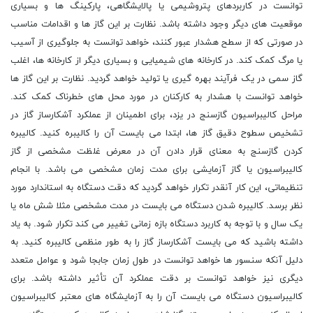
توانست در کاربردهای پتروشیمی یا پالایشگاهی، پارکینگ ها و بسیاری
موقعیت های دیگر وجود داشته باشد. نظارت بر این گاز ها و اقدامات مناسب
در صورتی که از سطح هشدار عبور کنند، خواهد توانست به جلوگیری از آسیب
یا مرگ کمک کند. در کارخانه های شیمیایی و بسیاری دیگر از کارخانه ها، اغلب
گاز سمی در یک فرآیند بهره گیری یا تولید خواهد گردید. نظارت بر این گاز ها
خواهد توانست با هشدار به کارکنان در مورد محل های خطرناک کمک کند.
مراحل کالیبراسیون گازسنج در یزد، برای اطمینان از عملکرد آشکارساز گاز در
تشخیص سطوح دقیق گاز ها، ابتدا می بایست آن را کالیبره کنید. کالیبره
کردن گازسنج به معنای قرار دادن آن در معرض غلظت مشخصی از گاز
کالیبراسیون یا گاز آزمایشی برای مدت زمان مشخصی می باشد. با انجام
تنظیماتی، این کار آنقدر تکرار خواهد گردید که دقت دستگاه به استاندارد مورد
نظر برسد. کالیبره شدن دستگاه می بایست در مدت مشخصی مثلا شش ماه یا
یک سال و با توجه به کاربرد دستگاه بازه زمانی تغییر می کند تکرار شود. به یاد
داشته باشید که می بایست آشکارساز گاز را به طور منظمی کالیبره کنید. به
دلیل آنکه سنسور ها خواهد توانست در طول زمان جابجا شود و عوامل متعدد
دیگری نیز خواهد توانست بر دقت عملکرد آن تأثیر داشته باشد. برای
کالیبراسیون دستگاه می بایست آن را به آزمایشگاه های معتبر کالیبراسیون