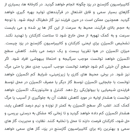
کالیبراسیون گازسنج در یزد چگونه انجام خواهد گردید. در کارخانه ها، بسیاری از
گازهای بسیار سمی و قابل اشتعال در فرآیندهای تولید بهره گیری خواهد
گردید. همچنین ممکن است در حین فراِیند نیز گاز خطرناک ایجاد شود. با توجه
به حجم بالای فرآیند، محیط به سرعت از این گاز ها پر شده و می بایست
سرعت و به کمک تهویه از محل خارج شود تا سلامت کارکنان را تهدید نکند.
تشخیص اکسیژن برای ایمنی کارکنان و کالیبراسیون گازسنج در یزد چیست.
میزان اکسیژن در هوا تقریبا بیست و یک درصد می باشد. کاهش سطح
اکسیژن خواهد توانست موجب سرگیجه و احتمالا بیهوشی افراد شود. اگر
سطح آن خیلی کم شود خواهد توانست موجب آسیب جدی مغز یا حتی مرگ
نیز شود. در برخی محیط های کاری یا زیرزمینی، شرایط کم اکسیژن خواهد
توانست با جابجایی اکسیژن توسط گاز دیگر یا مصرف اکسیژن در محل توسط
فرایندی شیمیایی یا بیولوژیکی رخ دهد. کنترل و مانیتورینگ اکسیژن خواهد
توانست با هشدار اولیه در مورد کاهش غلظت آن به جلوگیری از آسیب یا مرگ
کمک کند. اغلب اگر سطح اکسیژن به کمتر از نوزده و نیم درصد کاهش یابد،
هشدار اکسیژن کم داده خواهد گردید و تا زمانی که مشکل به درستی بررسی و
حل شود، کارکنان فرصت دارند تا محل را تخلیه کنند. نظارت و مدیریت گاز های
سمی و بهترین راه برای کالیبراسیون گازسنج در یزد، گاز های سمی خواهد