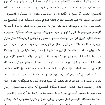
بندی می گردند و قیمت گازسنج ها نیز با توجه به کارایی، میزان بهره گیری و
نوع عملکرد ان ها متفاوت می باشد.تعمیر گازسنج و اهمیت تعمیر دستگاه
گازسنج، تعمیر گازسنج و نگهداری و سرویس دوره ای دستگاه گازسنج از
اقداماتی است که می بایست بدون وقفه انجام شود. دستگاه های گازسنج نیز
مانند تمام ابزار و تجهیزات الکتریکی نیاز به سرویس و مراقبت دارد. از آنجا که
گازسنج زیرمجموعه ابزار دقیق و جزء تجهیزات ایمنی است، عملکرد صحیح و
صحت اندازه گیری آن می بایست مطابق با مجوز و گواهی آزمایشگاه های دارای
تاییدیه استاندارد باشد. در ایران، سازمان تایید صلاحیت به نام ان آ سی ال می
باشد. برای دریافت صلاحیت از این سازمان نیاز به دریافت گواهی ایزو دارید که
هر آزمایشگاه کالیبراسیون موظف به دریافت آن می باشد. تعمیر گازسنج و
علت کالیبراسیون گازسنج در یزد، با توجه به استانداردهای جهانی، دستگاه
گازسنج با لزوم انجام روزانه، خواهد توانست تا صد و هشتاد روز کالیبره شود.
دستگاه گازسنج که برای کالیبراسیون ارسال خواهد گردید می بایست از هر
لحاظ بررسی و در صورت لزوم تعمیر گازسنج انجام شود تا هیچگونه خطری جان
کاربر را تهدید نکند. ممکن است دستگاه گازسنج که برای کالیبراسیون ارسال
شود نیاز به تعمیر گازسنج نیز داشته باشد که در ادامه به آن می پردازیم. از
آنجا که دستگاه گازسنج قابل حمل یا پرتابل تنوع و کاربرد متنوعی دارد، ابتدا با