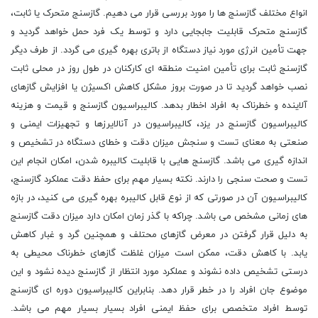
انواع مختلف گازسنج ها را مورد بررسی قرار می دهیم. گازسنج متحرک یا ثابت،
گازسنج متحرک قابلیت جابجایی دارد و توسط یک فرد حمل خواهد گردید و
جهت تأمین انرژی مورد نیاز دستگاه از باتری بهره گیری می گردد. از طرف دیگر
گازسنج ثابت برای تأمین امنیت منطقه ای کارکنان در طول روز در محلی ثابت
نصب خواهد گردید تا در صورت بروز مشکل کاهش اکسیژن یا افزایش گازهای
آلاینده و خطرناک به افراد اخطار بدهد. کالیبراسیون گازسنج و قیمت و هزینه
کالیبراسیون گازسنج در یزد، کالیبراسیون در آنالایرزها و تجهیزات ایمنی و
صنعتی به معنای تست و سنجش میزان دقت و خطای دستگاه در تشخیص و
اندازه گیری می باشد. گازسنج هایی با قابلیت کالیبره شدن، امکان انجام این
تست و صحت سنجی را دارند. نکته بسیار مهم برای حفظ دقت عملکرد گازسنج،
کالیبراسیون آن در صورتی که از نوع قابل کالیبره بهره گیری می کنید، در بازه
های زمانی مشخص می باشد. چراکه با گذر زمان امکان دارد میزان دقت گازسنج
به دلیل قرار گرفتن در معرض گازهای محتلف و همچنین گرد و غبار کاهش
یابد. با کاهش دقت، ممکن است میزان غلظت گازهای خطرناک محیطی به
درستی تشخیص داده نشوند و عملکرد مورد انتظار از گازسنج دیده نشود و این
موضوع جان افراد را در خطر قرار دهد. بنابراین کالیبراسیون دوره ای گازسنج
توسط افراد متخصص برای حفظ ایمنی افراد بسیار بسیار مهم می باشد.