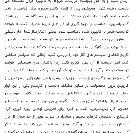
ارسال کنید و به طور پیوسته گزارشات مربوط به کالیبره کردن دستگاه می
بایست ذخیره شود. همچنین پس از انجام کالیبراسیون، برگه گواهی به شما
داده خواهد گردید که نشان دهنده اعتبار و ایمنی دستگاه شما می باشد.
کالیبراسیون نامناسب یا بهره گیری از گاز های تاریخ مصرف گذشته خواهد
توانست منجر به کالیبره شده نامناسب شود. یعنی آشکارساز شما آمار دقیقی
را نشان نمی دهد. این آمار اشتباه ساده خواهد توانست عواقب جبران ناپذیری
مانند تهدید جان کارکنان داشته باشد. پس مهم است که همیشه محتویات و
تاریخ انقضای سیلندر های گاز خود را بررسی کنید. زمانی که سیلندر منقضی
شد، نمی بایست از آن بهره گیری کنید زیرا واکنش های شیمیایی خواهد
توانست در داخل آن رخ دهد و محتویات آن تغییر کند. خدمات کالیبراسیون
گازسنج در یزد و گازسنج چیست. تجهیزات ایمنی را می توان یکی از مهمترین و
کاربردی ترین محصولات در صنایع مختلف دانست و گازسنج یکی از این ابزار
ایمنی است که با بهره گیری از تکنولوژی های مختلف، میزان گازهای موجود در
محیط اطراف را اندازه گیری می کند. از گازسنج می توان در صنایع مختلف نظیر
معدن، گاز، پتروشیمی، نفت و غیره برای افزایش ایمنی بهره گیری کرد.
گازسنج با سنجش گازهای محیط و هشدار در صورت عبور از حد مجاز، از جان
کارکنان در مقابل مسمومیت و آتش سوزی محافظت می کند. به عبارت دیگر
گازسنج بسته به نوع آن، میزان گازهای موجود در محیط را اندازه گیری کرده و