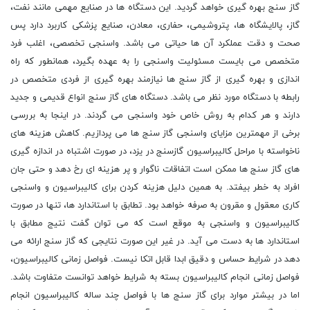
گاز سنج بهره گیری خواهد گردید. این دستگاه ها در صنایع مهمی مانند نفت،
گاز، پالایشگاه ها، پتروشیمی، حفاری، معادن، صنایع پزشکی کاربرد دارد پس
صحت و دقت عملکرد آن ها حیاتی می باشد. واسنجی تخصصی، اغلب فرد
متخصص می بایست مسئولیت واسنجی را به عهده بگیرد، همانطور که راه
اندازی و بهره گیری از گاز سنج ها نیازمند بهره گیری از فردی متخصص در
رابطه با دستگاه مورد نظر می باشد. دستگاه های گاز سنج انواع قدیمی و جدید
دارند و هر کدام به روش خاص خود واسنجی می گردند. در اینجا به بررسی
برخی از مهمترین مزایای واسنجی گاز سنج ها می پردازیم. کاهش هزینه های
ناخواسته با مراحل کالیبراسیون گازسنج در یزد، در صورت اشتباه در اندازه گیری
های گاز سنج ها ممکن است اتفاقات ناگوار و پر هزینه ای رخ دهد و حتی جان
افراد به خطر بیفتد. به همین دلیل هزینه کردن برای کالیبراسیون و واسنجی
کاری معقول و مقرون به صرفه خواهد بود. تطابق با استاندارد ها، تنها در صورت
کالیبراسیون و واسنجی به موقع است که می توان گفت نتیج مطابق با
استاندارد ها به دست می آید. در غیر این صورت نتایجی که گاز سنج ارائه می
دهد در شرایط حساس و دقیق ابدا قابل اتکا نیست. فواصل زمانی کالیبراسیون،
فواصل زمانی انجام کالیبراسیون بسته به شرایط خواهد توانست متفاوت باشد.
اما در بیشتر موارد برای گاز سنج ها با فواصل چند ساله کالیبراسیون انجام