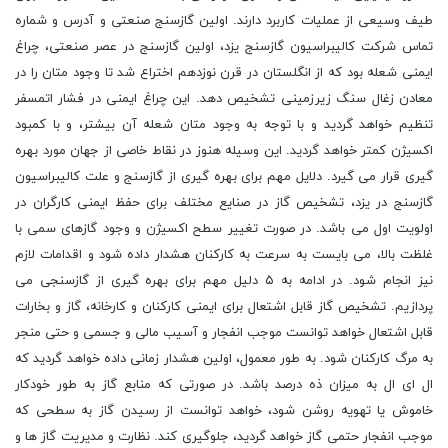
طیف وسیعی از عملیات کاربرد دارند. اولین گازسنج صنعتی و آدرس و شماره
تماس شرکت کالیبراسیون گازسنج یزد، اولین گازسنج در عصر صنعتی، چراغ
ایمنی شعله بود که از انگلستان در قرن نوزدهم اختراع شد تا وجود متان را در
معادن زغال سنگ زیرزمینی تشخیص دهد. این چراغ ایمنی در فشار اتمسفر
تنظیم خواهد گردید و با توجه به وجود متان شعله آن بیشتر، و با کمبود
اکسیژن کمتر خواهد گردید. این وسیله هنوز در نقاط خاصی از جهان مورد بهره
گیری قرار می گیرد. دلایل مهم برای بهره گیری از گازسنج و علت کالیبراسیون
گازسنج در یزد، تشخیص گاز در صنایع مختلف برای حفظ ایمنی کارگران در
اولویت اول می باشد. در صورت تغییر سطح اکسیژن و وجود گازهای سمی با
غلظت بالا، می بایست به سرعت به کارکنان هشدار داده شود و اقدامات لازم
نیز انجام شود. در ادامه به ۵ دلیل مهم برای بهره گیری از گازسنجی می
پردازیم. تشخیص گاز قابل اشتعال برای ایمنی کارکنان و کارخانه، گاز و بخارات
قابل اشتعال خواهد توانست موجب انفجار و آسیب مالی و جسمی و حتی منجر
به مرگ کارکنان شود. به طور معمول، اولین هشدار زمانی داده خواهد گردید که
ال ای ال به میزان ذه درصد باشد. در صورتی که منابع گاز به طور خودکار
خاموش یا تهویه روشن شود، خواهد توانست از رسیدن گاز به سطحی که
موجب انفجار حتمی گاز خواهد گردید، جلوگیری کند. نظارت و مدیریت گاز ها و