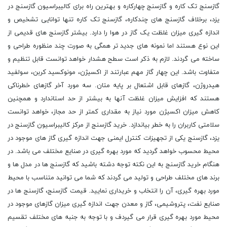
گازسنج تک کاره و گازسنج چهارکاره و بهترین راه برای کالیبراسیون گازسنج در
یزد، برخلاف گازسنج های چندکاره، گازسنج تک کاره تنها توانایی تشخیص و
اندازه گیری میزان غلظت یک گاز در هوا را دارد. بیشتر گازسنج های قدیمی از
این نوع هستند اما نمونه های جدید تر همگی به صورت چند منظوره طراحی و
ساخته می گردند. لازم به ذکر است سطح هشدار خواهد توانست قابل تنظیم و
متفاوت باشد. این چهار گاز مهم عبارتند از اکسیژن، مونوکسید کربن، سولفید
هیدروژن، گازهای قابل اشتعال بر پایه متان. سه مورد آخر گازهای خطرناکی
هستند که افزایش میزان غلظت آنها به بیشتر از حد استاندارد و همچنین
کاهش میزان اکسیژن مورد نیاز به مقداری کمتر از حد مجاز، خواهد توانست
سلامتی کاربران را به خطر بیاندازد. خرید گازسنج از مرکز کالیبراسیون گازسنج در
یزد، گازسنج یکی از تجهیزات کنترل ایمنی جهت اندازه گیری گاز های موجود در
محیط محسوب خواهد گردید که مورد بهره گیری در صنایع مختلف می باشد. در
هنگام خرید گازسنج به این نکته توجه دشته باشید که گازسنج ها در مدل ها و
برند های مختلف طراحی و تولید می گردند که شما می توانید متناسب با محیط
مورد بهره گیری، آن را انتخاب و خریداری نمایید. قیمت گازسنج، گازسنج ها در
صنایع نفت، پتروشیمی، گاز و معدن جهت اندازه گیری میزان گازهای موجود در
محیط مورد بهره گیری قرار می گیردف و با توجه به جنبه های مختلف تقسیم