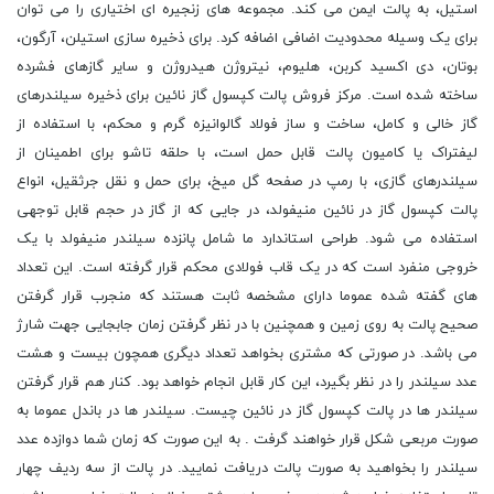
استیل، به پالت ایمن می کند. مجموعه های زنجیره ای اختیاری را می توان
برای یک وسیله محدودیت اضافی اضافه کرد. برای ذخیره سازی استیلن، آرگون،
بوتان، دی اکسید کربن، هلیوم، نیتروژن هیدروژن و سایر گازهای فشرده
ساخته شده است. مرکز فروش پالت کپسول گاز نائین برای ذخیره سیلندرهای
گاز خالی و کامل، ساخت و ساز فولاد گالوانیزه گرم و محکم، با استفاده از
لیفتراک یا کامیون پالت قابل حمل است، با حلقه تاشو برای اطمینان از
سیلندرهای گازی، با رمپ در صفحه گل میخ، برای حمل و نقل جرثقیل، انواع
پالت کپسول گاز در نائین منیفولد، در جایی که از گاز در حجم قابل توجهی
استفاده می شود. طراحی استاندارد ما شامل پانزده سیلندر منیفولد با یک
خروجی منفرد است که در یک قاب فولادی محکم قرار گرفته است. این تعداد
های گفته شده عموما دارای مشخصه ثابت هستند که منجرب قرار گرفتن
صحیح پالت به روی زمین و همچنین با در نظر گرفتن زمان جابجایی جهت شارژ
می باشد. در صورتی که مشتری بخواهد تعداد دیگری همچون بیست و هشت
عدد سیلندر را در نظر بگیرد، این کار قابل انجام خواهد بود. کنار هم قرار گرفتن
سیلندر ها در پالت کپسول گاز در نائین چیست. سیلندر ها در باندل عموما به
صورت مربعی شکل قرار خواهند گرفت . به این صورت که زمان شما دوازده عدد
سیلندر را بخواهید به صورت پالت دریافت نمایید. در پالت از سه ردیف چهار