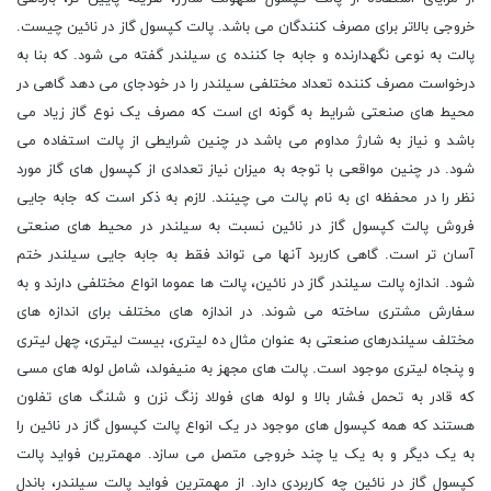
خروجی بالاتر برای مصرف کنندگان می باشد. پالت کپسول گاز در نائین چیست.
پالت به نوعی نگهدارنده و جابه جا کننده ی سیلندر گفته می شود. که بنا به
درخواست مصرف کننده تعداد مختلفی سیلندر را در خودجای می دهد گاهی در
محیط های صنعتی شرایط به گونه ای است که مصرف یک نوع گاز زیاد می
باشد و نیاز به شارژ مداوم می باشد در چنین شرایطی از پالت استفاده می
شود. در چنین مواقعی با توجه به میزان نیاز تعدادی از کپسول های گاز مورد
نظر را در محفظه ای به نام پالت می چینند. لازم به ذکر است که جابه جایی
فروش پالت کپسول گاز در نائین نسبت به سیلندر در محیط های صنعتی
آسان تر است. گاهی کاربرد آنها می تواند فقط به جابه جایی سیلندر ختم
شود. اندازه پالت سیلندر گاز در نائین، پالت ها عموما انواع مختلفی دارند و به
سفارش مشتری ساخته می شوند. در اندازه های مختلف برای اندازه های
مختلف سیلندرهای صنعتی به عنوان مثال ده لیتری، بیست لیتری، چهل لیتری
و پنجاه لیتری موجود است. پالت های مجهز به منیفولد، شامل لوله های مسی
که قادر به تحمل فشار بالا و لوله های فولاد زنگ نزن و شلنگ های تفلون
هستند که همه کپسول های موجود در یک انواع پالت کپسول گاز در نائین را
به یک دیگر و به یک یا چند خروجی متصل می سازد. مهمترین فواید پالت
کپسول گاز در نائین چه کاربردی دارد. از مهمترین فواید پالت سیلندر، باندل