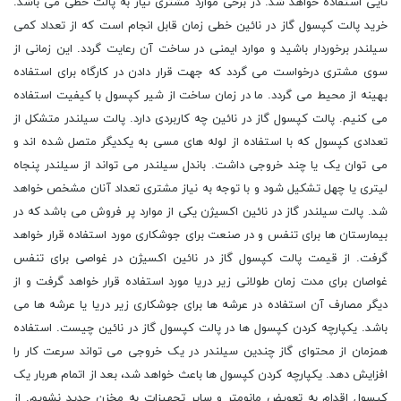
تایی استفاده خواهد شد. در برخی موارد مشتری نیاز به پالت خطی می باشد.
خرید پالت کپسول گاز در نائین خطی زمان قابل انجام است که از تعداد کمی
سیلندر برخوردار باشید و موارد ایمنی در ساخت آن رعایت گردد. این زمانی از
سوی مشتری درخواست می گردد که جهت قرار دادن در کارگاه برای استفاده
بهینه از محیط می گردد. ما در زمان ساخت از شیر کپسول با کیفیت استفاده
می کنیم. پالت کپسول گاز در نائین چه کاربردی دارد. پالت سیلندر متشکل از
تعدادی کپسول که با استفاده از لوله های مسی به یکدیگر متصل شده اند و
می توان یک یا چند خروجی داشت. باندل سیلندر می تواند از سیلندر پنجاه
لیتری یا چهل تشکیل شود و با توجه به نیاز مشتری تعداد آنان مشخص خواهد
شد. پالت سیلندر گاز در نائین اکسیژن یکی از موارد پر فروش می باشد که در
بیمارستان ها برای تنفس و در صنعت برای جوشکاری مورد استفاده قرار خواهد
گرفت. از قیمت پالت کپسول گاز در نائین اکسیژن در غواصی برای تنفس
غواصان برای مدت زمان طولانی زیر دریا مورد استفاده قرار خواهد گرفت و از
دیگر مصارف آن استفاده در عرشه ها برای جوشکاری زیر دریا یا عرشه ها می
باشد. یکپارچه کردن کپسول ها در پالت کپسول گاز در نائین چیست. استفاده
همزمان از محتوای گاز چندین سیلندر در یک خروجی می تواند سرعت کار را
افزایش دهد. یکپارچه کردن کپسول ها باعث خواهد شد، بعد از اتمام هربار یک
کپسول اقدام به تعویض مانومتر و سایر تجهیزات به مخزن جدید نشویم. از