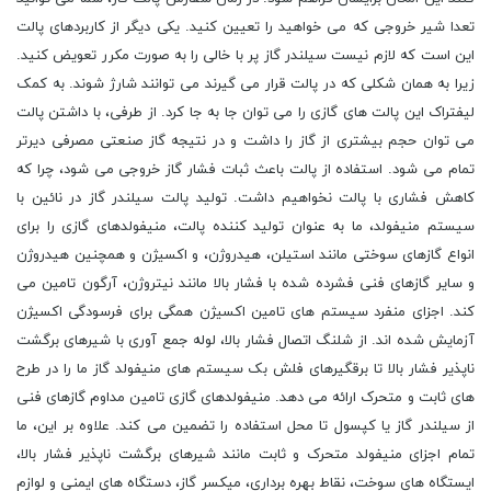
تعدا شیر خروجی که می خواهید را تعیین کنید. یکی دیگر از کاربردهای پالت
این است که لازم نیست سیلندر گاز پر با خالی را به صورت مکرر تعویض کنید.
زیرا به همان شکلی که در پالت قرار می گیرند می توانند شارژ شوند. به کمک
لیفتراک این پالت های گازی را می توان جا به جا کرد. از طرفی، با داشتن پالت
می توان حجم بیشتری از گاز را داشت و در نتیجه گاز صنعتی مصرفی دیرتر
تمام می شود. استفاده از پالت باعث ثبات فشار گاز خروجی می شود، چرا که
کاهش فشاری با پالت نخواهیم داشت. تولید پالت سیلندر گاز در نائین با
سیستم منیفولد، ما به عنوان تولید کننده پالت، منیفولدهای گازی را برای
انواع گازهای سوختی مانند استیلن، هیدروژن، و اکسیژن و همچنین هیدروژن
و سایر گازهای فنی فشرده شده با فشار بالا مانند نیتروژن، آرگون تامین می
کند. اجزای منفرد سیستم های تامین اکسیژن همگی برای فرسودگی اکسیژن
آزمایش شده اند. از شلنگ اتصال فشار بالا، لوله جمع آوری با شیرهای برگشت
ناپذیر فشار بالا تا برقگیرهای فلش بک سیستم های منیفولد گاز ما را در طرح
های ثابت و متحرک ارائه می دهد. منیفولدهای گازی تامین مداوم گازهای فنی
از سیلندر گاز یا کپسول تا محل استفاده را تضمین می کند. علاوه بر این، ما
تمام اجزای منیفولد متحرک و ثابت مانند شیرهای برگشت ناپذیر فشار بالا،
ایستگاه های سوخت، نقاط بهره برداری، میکسر گاز، دستگاه های ایمنی و لوازم