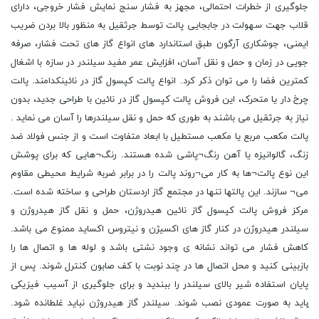
جلوگیری از خطرات احتمالی، مجهز به فشار سنج نمایش فشار خروجی، دارای
قلاب جهت سهولت در جابجایی پالت توسط جرثقیل به منظور بالا بردن ضریب
ایمنی، جوشکاری آرگون طبق استاندارد های انواع گاز های تحت فشار، صرفه
جویی در زمان و حمل و نقل آسان، افزایش عمر مفید سیلندر در سازه با اشغال
کمترین فضا را می توان ذکر کرد. انواع پالت کپسول گاز در نائینکدامند. پالت
چرخ دار یا متحرک، این فروش پالت کپسول گاز در نائین با طراحی جدید، بدون
نیاز به جرثقیل می باشند به طوری که حمل و نقل سیلندرها را آسان می نماید .
پالت مکعب مربع یا مکعب مستطیل با ابعاد متفاوت است و از جنس فولاد ضد
زنگ، گالوانیزه یا آهن رنگ¬پاشی شده هستند. رنگ¬هایی که برای پوشش
این نوع پالت¬ها به کار می¬روند پالت را در برابر ضربه شرایط محیطی مقاوم
می¬ سازند. این پالتها تنها در مجتمع گاز اردستان طراحی و ساخته شده است.
مرکز فروش پالت کپسول گاز نائین هیدروژن، حمل و نقل گاز هیدروژن و
سیلندر هیدروژن در کنار گاز های اکسیژن و نیتروس اکساید ممنوع می باشد.
کاهش فشار می تواند نشانه ی وجود نشتی باشد و لوله ها و اتصال ها را
بازبینی کنید و محل اتصال ها در چند نوبت با کف صابون کنترل شوند. پس از
پایان استفاده شیر بالای سیلندر را ببندید و برای جلوگیری از آسیب فیزیکی
̨باید به صورت عمودی نصب شوند. سیلندر گاز هیدروژن نباید غلطانده شود.