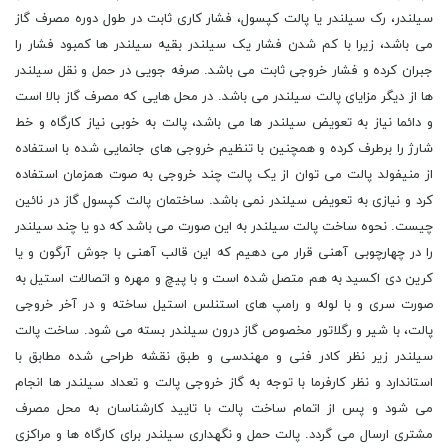
سیلندر، رک سیلندر یا پالت کپسول، فشار کاری ثابت در طول دوره مصرف گاز
می باشد، زیرا با کم شدن فشار یک سیلندر بقیه سیلندر ها کمبود فشار را
جبران کرده و فشار خروجی ثابت می باشد. صرفه جویی در حمل و نقل سیلندر
ها از دیگر مزایای پالت سیلندر می باشد. در محل هایی که مصرف گاز بالا است
و دائما نیاز به تعویض سیلندر ها می باشد، پالت به خوبی نیاز کارگاه و خط
شارژ را برطرف کرده و همچنین با تنظیم خروجی های جانمایی شده با استفاده
از منیفولد پالت می توان از یک پالت چند خروجی به صوت همزمان استفاده
کرد و نیازی به تعویض سیلندر نمی باشد. ساختمان پالت کپسول گاز در نائین
چیست. نحوه ساخت پالت سیلندر به این صورت می باشد که دو یا چند سیلندر
را در چهارچوبی آهنی قرار می دهیم که این قالب آهنی با جوش آرگون و یا
کرین دی اکسید به هم متصل شده است و با پیچ و مهره و اتصالات استیل به
صورت سری و با لوله و رامپ های استنلس استیل ساخته و در آخر خروجی
پالت، با شیر و رگلاتور مخصوص گاز درون سیلندر بسته می شود. ساخت پالت
سیلندر زیر نظر کادر فنی و مهندسی و طبق نقشه طراحی شده مطابق با
استاندارد و نظر کارفرما با توجه به گاز خروجی پالت و تعداد سیلندر ها انجام
می شود و پس از اتمام ساخت پالت با تایید کارشناسان به محل مصرف
مشتری ارسال می گردد. پالت حمل و نگهداری سیلندر برای کارگاه ها و مراکزی