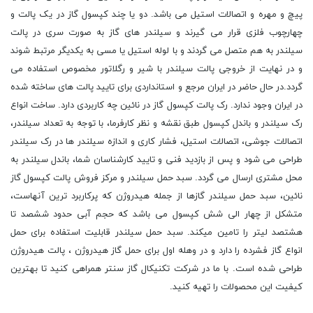
پیچ و مهره و اتصالات استیل می باشد. دو یا چند کپسول گاز در یک پالت و
چهارچوب فلزی قرار می گیرند و سیلندر های گاز به صورت سری در پالت
سیلندر به هم متصل می گردند و با لوله استیل یا مسی به یکدیگر مرتبط شوند
و در نهایت از خروجی پالت سیلندر با شیر و رگلاتور مخصوص استفاده می
گردد.در حال حاضر در ایران مرجع و استانداردی برای تایید پالت های ساخته شده
در ایران وجود ندارد. رک پالت کپسول گاز در نائین چه کاربردی دارد. ساخت انواع
رک سیلندر و باندل کپسول طبق نقشه و نظر کارفرما، با توجه به تعداد سیلندر،
اتصالات جوشی، اتصالات استیل، فشار کاری و اندازه سیلندر ها در رک سیلندر
طراحی می شود و پس از بازدید فنی و تایید کارشناسان شما، باندل سیلندر به
محل مشتری ارسال می گردد. سبد حمل سیلندر و مرکز فروش پالت کپسول گاز
نائین، سبد حمل سیلندر گازها از جمله هیدروژن که پرکاربرد ترین آنهاست،
متشکل از چهار الی شش کپسول می باشد که حجم آبی حدود ششصد تا
هشتصد لیتر را تامین میکند. سبد حمل سیلندر قابلیت استفاده برای حمل
انواع گاز فشرده را دارد و در وهله اول برای حمل گاز هیدروژن ، پالت هیدروژن
طراحی شده است. با ما در شرکت تکنیکال گاز سنتر همراهی کنید تا بهترین
کیفیت این محصولات را تهیه کنید.