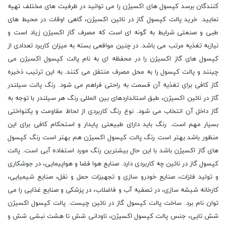
کنندگان برسد کپسول های اکسیژن را می توانید در ظرفیت های مختلف تهیه
نمایید. خرید پالت کپسول گاز در نائین اکسیژن، گاهی اوقات در محیط های
طبی و صنعتی شرایط به گونه ای است که مصرف گاز اکسیژن زیاد است و
نیازبه تغذیه مرتب می باشد. در چنین مواقعی بسته به میزان کاربرد تعدادی از
کپسول های گاز اکسیژن را در محفظه ای به نام پالت کپسول اکسیژن می
چینند و پالت کپسول را به محل مصرف منتقل می کنند. به این ترتیب ذخیره
گاز کافی برای تغذیه آن قسمت به راحتی فراهم می شود. رنگ پالت سیلندر
گاز در نائین اکسیژن، طبق استانداردهای بین المللی رنگ هر سیلندر با توجه به
گاز داخل آن انتخاب می شود. نوع رنگ کاربردی از لحاظ مقاومت و یکنواختی
بسیار مهم است. رنگ باید دارای طبیعتی پایدار و استحکام کافی برای این
منظور باشد بهتر است رنگ پالت کپسول اکسیژن هم بهتر است رنگ کپسول
های گاز اکسیژن باشد با این حال بیشترین رنگ مورد استفاده آبی است. پالت
کپسول گاز در نائین چه کاربردی دارد. صنایع هوا فضا و هواپیمایی، در جوشکاری
و تولید فلزات، صنایع خودرو سازی و تجهیزات حمل و نقل، صنایع شیمیایی،
کارخانه شیشه سازی، در تصفیه آب و فاضلاب، در پزشکی و صنایع غذایی را می
توان نام برد. ساخت پالت کپسول گاز در نائین چیست. پالت کپسول اکسیژن
شش تایی، جنس پالت کپسول اکسیژن، ناودانی شش تا هشت نبشی شش و