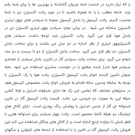
را که نیاز دارید در خدمت شما عزیزان گذاشته و بهترین ها را برای شما رقم
بزند. ادامه مطلب را با ما همراه باشید تا در مورد پالت اکسیژن نیز با شما
صحبت کنیم. پالت کپسول یا باندل کپسول عموما با سیلندر های چهل لیتری
اکسیژن ساخته می شود . در برخی موارد سیلندر چهل لیتری اکسیژن نیز در
باندل هوا قرار می گیرد. پالت اکسیژن باید توجه داشت سیلندر های
اکسیژنچهل لیتری از نظر اندازه در دو مدل می باشند و برای ساخت باندل
اکسیژن مد نظر قرار می گیرد. ساخت باندل اکسیژن از دو تا بیست و دو عدد
انجام می گیرد. برای ساخت پالت سیلندر گاز در نائین، باندل سیلندر از تعدادی
سیلندر هوا شارژ شده مطابق با در خواست مشتری استفاده می شود. مابه
عنوان تامین کننده انواع پالت کپسول اکسیژن، پالت هوا یا رک اکسیژن با
توجه به سابقه چندین ساله اقدام به فروش انواع پالت مخصوص کپسول هوا،
در سایزهای مختلف که تمامی این رک ها دارای منیفولد استیل و لوله کشی
حرفه ایی به صورت دو خروجی می باشد. قیمت پالت کپسول گاز در نائین
استوانه ای گاز از جنس استیل با پوشش رنگ پودری است. دارای کانال های
لیفتراک دو طرفه کاملا محصور است. پالت چهار سیلندر برای استوانه هایی با
قطر شش تا دوازده اینچ اندازه است و از کانال های چنگال استفاده می کند.این
فروش پالت کپسول گاز در نائین را با استفاده از تسمه های نایلونی و سگهای