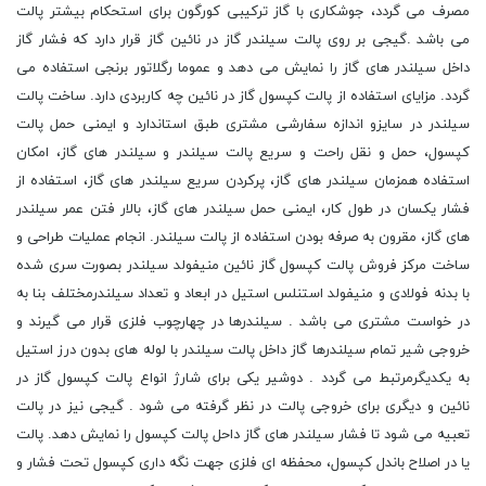
مصرف می گردد، جوشکاری با گاز ترکیبی کورگون برای استحکام بیشتر پالت
می باشد .گیجی بر روی پالت سیلندر گاز در نائین گاز قرار دارد که فشار گاز
داخل سیلندر های گاز را نمایش می دهد و عموما رگلاتور برنجی استفاده می
گردد. مزایای استفاده از پالت کپسول گاز در نائین چه کاربردی دارد. ساخت پالت
سیلندر در سایزو اندازه سفارشی مشتری طبق استاندارد و ایمنی حمل پالت
کپسول، حمل و نقل راحت و سریع پالت سیلندر و سیلندر های گاز، امکان
استفاده همزمان سیلندر های گاز، پرکردن سریع سیلندر های گاز، استفاده از
فشار یکسان در طول کار، ایمنی حمل سیلندر های گاز، بالار فتن عمر سیلندر
های گاز، مقرون به صرفه بودن استفاده از پالت سیلندر. انجام عملیات طراحی و
ساخت مرکز فروش پالت کپسول گاز نائین منیفولد سیلندر بصورت سری شده
با بدنه فولادی و منیفولد استنلس استیل در ابعاد و تعداد سیلندرمختلف بنا به
در خواست مشتری می باشد . سیلندرها در چهارچوب فلزی قرار می گیرند و
خروجی شیر تمام سیلندرها گاز داخل پالت سیلندر با لوله های بدون درز استیل
به یکدیگرمرتبط می گردد . دوشیر یکی برای شارژ انواع پالت کپسول گاز در
نائین و دیگری برای خروجی پالت در نظر گرفته می شود . گیجی نیز در پالت
تعبیه می شود تا فشار سیلندر های گاز داحل پالت کپسول را نمایش دهد. پالت
یا در اصلاح باندل کپسول، محفظه ای فلزی جهت نگه داری کپسول تحت فشار و