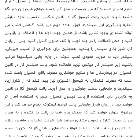
جرقه ناشی از وسایل الکتریکی و الکتریسیته ساکن، شعله و وسایل داغ از
منابع احتراق هستند که می بایست از محل کار با سیلندرهای هیدروژن دور نگه
داشته شوند. خرید پالت کپسول گاز در نائین میکس تنفسی، نحوه انبارش
تخلیه و بارگیری این سیلندرها فوق العاده مهم می باشد. کاهش فشار، می
تواند نشانه ی وجود نشتی باشد، از همین جهت لوله ها و اتصالات را بازبینی
کنید و محل اتصالات را در چند نوبت با کف صابون کنترل کنید. پس از پایان
کار، شیر بالای سیلندر را ببندید. همچنین برای جلوگیری از آسیب فیزیکی،
سیلندر باید به صورت عمودی نصب شوند. در جابه جایی سیلندرها مراقب
باشید، زیرا سیلندر گاز میکس نباید غلطانده شود. پالت سیلندر گاز در نائین
اکسیژن، در بیمارستان ها و صنایع جوشکاری مصرف بالای اکسیژن باعث شده
است که مصرف کنندگان به کپسول اکسیژن نیاز پیدا کنند که از شارژ زیاد
سیلندرها و جابجایی سخت جلوگیری به عمل آورند. پالت کپسول گاز در نائین
چه کاربردی دارد. استفاده از پالت کپسول اکسیژن منجر به استفاده آسان تر
خواهد بود. در زمان شارژ جابجایی پالت توسط لیفتراک انجام خواهد شد و این
موضوع عنوان خواهد شد که سیلندرهای شما در پالت باز نشده و به همان
صورت مجددا شارژ و تحویل مشتری خواهد شد. شرکت تولیدی و ماشین سازی
اردستان در زمینه ساخت و تولید انواع پالت های و باندل گاز اکسیژن در حجم
های متفاوت متناسب با نیاز مشتریان فعال می باشد. کربن دی اکسید و پالت