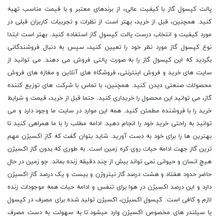
پالت کپسول گاز با کیفیت عالی، از برندهای معتبر و با قیمت مناسب تهیه
کنید. همچنین، قبل از خرید، بهتر است از نظرات و تجربیات کاربران قبلی در
مورد کیفیت و انتخاب درست پالت کپسول گاز استفاده کنید. بهتر است ابتدا
نوع کپسول گاز مورد نظر خود را تعیین کنید، سپس به دنبال فروشندگانی
بگردید که این کپسول گاز را به صورت پالتی فروش می دهند. می توانید از
سایت های خرید و فروش اینترنتی، فروشگاه های آنلاین و مغازه های فروش
محصولات صنعتی دیدن کنید. همچنین، با تماس با شرکت های توزیع کننده
گاز، می توانید این محصول را خریداری کنید. حتما قبل از خرید، قیمت و شرایط
خرید را با فروشنده مطمئن کنید. همه این موارد در سایت ما وجود دارد و می
توانید به راحتی خرید خود را انجام دهید. ادامه مطلب را با ما همراهی کنید تا
بهترین ها را برای خود به دست آورید. شاید بتوان گفت که گاز اکسیژن مهم
ترین گاز جهت ادامه حیات روی کره زمین است. به طوری که بدون گاز اکسیژن
هیچ انسان و حیوانی نمی تواند بیش از چند دقیقه زنده بماند. جو زمین در حال
حاضر حدود هفتاد و هشت درصد گاز نیتروژن و بیست و یک درصد گاز اکسیژن
دارد و این درصد اکسیژن در هوا برای تنفس و ادامه حیات همه موجودات زنده
لازم و کافی است. کپسول اکسیژن، اکسیژن تولید شده برای مصرف در کپسول
یا سیلندر های مخصوص اکسیژن وارد میشود.تا به سهولت به دست مصرف