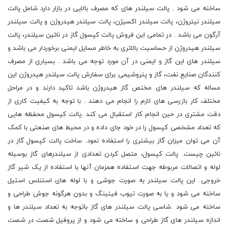
ساخته می شود . پالت سیلندر های که مصرف بالایی در بازار دارد شامل پالت
سیلندر نیتروژن، پالت سیلندر اکسیژن، پالت سیلندر هیدروژن و پالت سیلندر
آرگون می باشد . در تمامی این فروش پالت کپسول گاز در نائین سیلندر، پالت
سیلندر هیدروژن از حساسیت بالاتری به خاطر مسایل ایمنی برخوردار می باشد و
سیلندر های این گاز و ایمنی در آن مورد توجه می باشد . بسیاری از مصرف
کنندگان صنایع نفت، گاز و پتروشیمی برای سفارش پالت سیلندر هیدروژن این
مساله که سیلندر های مختص گاز هیدروژن باشد تاکید دارند و در مراحل
مختلف کار بازرسی های لازم را انجام می دهند . با توجه به کیفیت کاری از
دقت مشتری در حین انجام کار استقبال می کند .پالت کپسول محفظه هایی
که تعداد مشخصی کپسول را در خود جای داده و در محیط های صنعتی با کمک
آن می توان میزان گاز بیشتری را استفاده نمود. ساخت پالت کپسول گاز در
نائین چیست. پالت کپسول، متصل کردن تعدادی از سیلندرهای گاز بوسیله
لوله و اتصالات مربوطه جهت استفاده همزمان آنها با استفاده از یک شیر گاز
خروجی. این پالت سیلندر به صورت جوشی و با لوله های استنلس استیل
ساخته می شود و یا به صورت تیوب فیتینگ و بدون هرگونه جوش طراحی و
ساخته می شود .شاسی پالت سیلندر های گاز باتوجه به تعداد سیلندر ها و
اندازه سیلندر های گاز طراحی و ساخته می شود و از پروفیل شصت در شصت