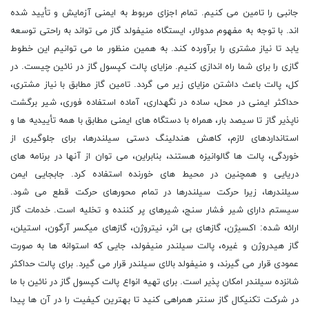
جانبی را تامین می کنیم. تمام اجزای مربوط به ایمنی آزمایش و تأیید شده
اند. با توجه به مفهوم مدولار، ایستگاه منیفولد گاز می تواند به راحتی توسعه
یابد تا نیاز مشتری را برآورده کند. به همین منظور ما می توانیم این خطوط
گازی را برای شما راه اندازی کنیم. مزایای پالت کپسول گاز در نائین چیست. در
کل، پالت باعث داشتن مزایای زیر می گردد. تامین گاز مطابق با نیاز مشتری،
حداکثر ایمنی در محل، ساده در نگهداری، آماده استفاده فوری، شیر برگشت
ناپذیر گاز تا سیصد بار، همراه با دستگاه های ایمنی مطابق با همه تأییدیه ها و
استانداردهای لازم، کاهش هندلینگ دستی سیلندرها، برای جلوگیری از
خوردگی، پالت ها گالوانیزه هستند، بنابراین، می توان از آنها در برنامه های
دریایی و همچنین در محیط های خورنده استفاده کرد. جابجایی ایمن
سیلندرها، زیرا حرکت سیلندرها در تمام محورهای حرکت قطع می شود.
سیستم دارای شیر فشار سنج، شیرهای پر کننده و تخلیه است. خدمات گاز
ارائه شده: اکسیژن، گازهای بی اثر، نیتروژن، گازهای میکسر آرگون، استیلن،
گاز هیدروژن و غیره، پالت سیلندر منیفولد، جایی که استوانه ها به صورت
عمودی قرار می گیرند، و منیفولد بالای سیلندر قرار می گیرد. برای پالت حداکثر
شانزده سیلندر امکان پذیر است. برای تهیه انواع پالت کپسول گاز در نائین با ما
در شرکت تکنیکال گاز سنتر همراهی کنید تا بهترین کیفیت را در آن ها پیدا