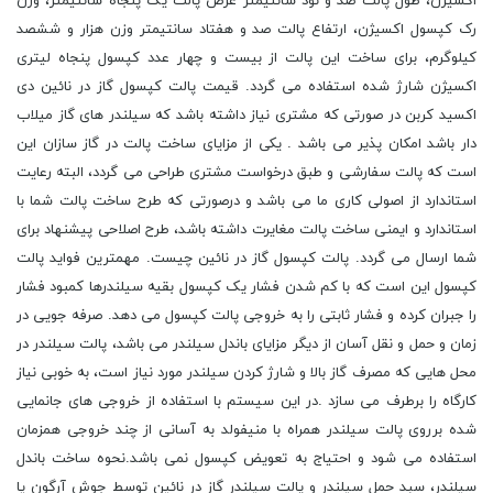
اکسیژن، طول پالت صد و نود سانتیمتر عرض پالت یک پنجاه سانتیمتر، وزن
رک کپسول اکسیژن، ارتفاع پالت صد و هفتاد سانتیمتر وزن هزار و ششصد
کیلوگرم، برای ساخت این پالت از بیست و چهار عدد کپسول پنجاه لیتری
اکسیژن شارژ شده استفاده می گردد. قیمت پالت کپسول گاز در نائین دی
اکسید کربن در صورتی که مشتری نیاز داشته باشد که سیلندر های گاز میلاب
دار باشد امکان پذیر می باشد . یکی از مزایای ساخت پالت در گاز سازان این
است که پالت سفارشی و طبق درخواست مشتری طراحی می گردد، البته رعایت
استاندارد از اصولی کاری ما می باشد و درصورتی که طرح ساخت پالت شما با
استاندارد و ایمنی ساخت پالت مغایرت داشته باشد، طرح اصلاحی پیشنهاد برای
شما ارسال می گردد. پالت کپسول گاز در نائین چیست. مهمترین فواید پالت
کپسول این است که با کم شدن فشار یک کپسول بقیه سیلندرها کمبود فشار
را جبران کرده و فشار ثابتی را به خروجی پالت کپسول می دهد. صرفه جویی در
زمان و حمل و نقل آسان از دیگر مزایای باندل سیلندر می باشد، پالت سیلندر در
محل هایی که مصرف گاز بالا و شارژ کردن سیلندر مورد نیاز است، به خوبی نیاز
کارگاه را برطرف می سازد .در این سیستم با استفاده از خروجی های جانمایی
شده برروی پالت سیلندر همراه با منیفولد به آسانی از چند خروجی همزمان
استفاده می شود و احتیاج به تعویض کپسول نمی باشد.نحوه ساخت باندل
سیلندر، سبد حمل سیلندر و پالت سیلندر گاز در نائین توسط جوش آرگون یا