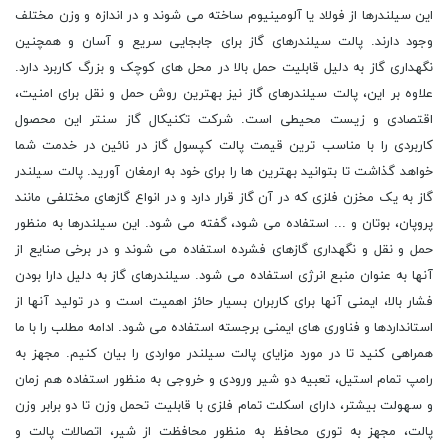
این سیلندرها از فولاد یا آلومینیوم ساخته می شوند و در اندازه و وزن مختلف
وجود دارند. پالت سیلندرهای گاز برای جابجایی سریع و آسان و همچنین
نگهداری گاز به دلیل قابلیت حمل بالا در محل های کوچک و بزرگ کاربرد دارد.
علاوه بر این، پالت سیلندرهای گاز نیز بهترین روش حمل و نقل برای امنیت،
اقتصادی و زیست محیطی است. شرکت تکنیکال گاز سنتر این محصول
کاربردی را با مناسب ترین قیمت پالت کپسول گاز در نائین در خدمت شما
خواهد گذاشت تا بتوانید بهترین ها را برای خود به ارمغان آورید. پالت سیلندر
گاز به یک مخزن فلزی که در آن گاز قرار دارد و در انواع گازهای مختلفی مانند
پروپان، بوتان و ... استفاده می شود، گفته می شود. این سیلندرها به منظور
حمل و نقل و نگهداری گازهای فشرده استفاده می شوند و در برخی صنایع از
آنها به عنوان منبع انرژی استفاده می شود. سیلندرهای گاز به دلیل دارا بودن
فشار بالا، ایمنی آنها برای کاربران بسیار حائز اهمیت است و در تولید آنها از
استانداردها و فناوری های ایمنی برجسته استفاده می شود. ادامه مطلب را با ما
همراهی کنید تا در مورد مزایای پالت سیلندر مواردی را بیان کنیم. مجهز به
رامپ تمام استیل، تعبیه دو شیر ورودی و خروجی به منظور استفاده هم زمان
و سهولت بیشتر، دارای اسکلت تمام فلزی با قابلیت تحمل وزن تا دو برابر وزن
پالت، مجهز به توری محافظ به منظور محافظت از شیر، اتصالات پالت و