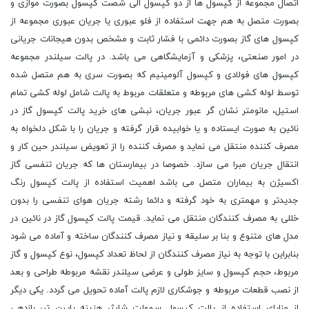
اتصال مجموعه از کپسول ها از دو کپسول الی شصت کپسول بصورت موازی و
بصورت متصل به هم جهت استفاده از فلو عبوری یا جریان عبوری مجموعه از
کپسول های گاز بصورت دائمی با فشار ثابت و مشخص بدون هیجانات جریانی
در امور صنعتی، پزشکی و آزمایشگاهی می باشد. در پالت سیلندر مجموعه
کپسول های فولادی و کپسول آلومینیم که بصورت سری به هم متصل شده
توسط لوله کشی های مربوطه و متعلقات مربوط به پالت شامل لوله کشی تمام
استیل، مانومتر نشان گر عبور جریان، نبشی های خرید پالت کپسول گاز در
نائین به صورت ایستاده و یا خوابیده قرار گرفته و جریان را با شکل دلخواه به
مصرف کننده منتقل می نماید و مصرف کننده را از تعویض سیلندر حین کار و
انتقال جریان مبرا می سازد. خصوصا در بیمارستان ها که جریان تنفسی گاز
اکسیژن به بیماران متصل می باشد اهمیت استفاده از پالت کپسول رنگ
جدیدتر و مهمتری به خود گرفته و دائما رشته جریان هوای تنفسی را بدون
خللی به مصرف کنندگان منتقل می نماید. قیمت پالت کپسول گاز در نائین در
مدل های متنوع و بنا بر سلیقه و نیاز مصرف کنندگان ساخته و آماده می شود
بنابراین با توجه به نیاز مصرف کنندگان از لحاظ تعداد کپسول، نوع کپسول و گاز
مربوط، حجم کپسول و سایز طولی و عرضی سیلندر نقشه مربوطه طراحی و بعد
از نصب قطعات مربوطه و جوشکاری لازم پالت آماده تحویل می گردد. یکی دیگر
از مزایای استفاده از پالت کپسول سهولت شارژ، هزینه پایین تر، بازدهی