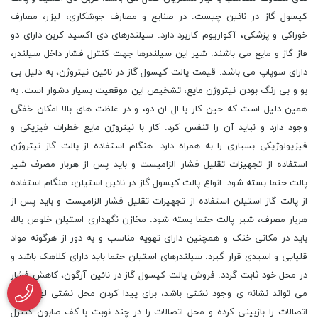
کپسول گاز در نائین چیست. در صنایع و مصارف جوشکاری، لیزر، مصارف
خوراکی و پزشکی، آکواریوم کاربرد دارد. سیلندرهای دی اکسید کربن دارای دو
فاز گاز و مایع می باشند. شیر این سیلندرها جهت کنترل فشار داخل سیلندر،
دارای سوپاپ می باشد. قیمت پالت کپسول گاز در نائین نیتروژن، به دلیل بی
بو و بی رنگ بودن نیتروژن مایع، تشخیص این موقعیت بسیار دشوار است. به
همین دلیل است که حین کار با ال ان دو، و در غلظت های بالا امکان خفگی
وجود دارد و نباید آن را تنفس کرد. کار با نیتروژن مایع خطرات فیزیکی و
فیزیولوژیکی بسیاری را به همراه دارد. هنگام استفاده از پالت گاز نیتروژن
استفاده از تجهیزات تقلیل فشار الزامیست و باید پس از هربار مصرف شیر
پالت حتما بسته شود. انواع پالت کپسول گاز در نائین استیلن، هنگام استفاده
از پالت گاز استیلن استفاده از تجهیزات تقلیل فشار الزامیست و باید پس از
هربار مصرف، شیر پالت حتما بسته شود. مخازن نگهداری استیلن خلوص بالا،
باید در مکانی خنک و همچنین دارای تهویه مناسب و به دور از هرگونه مواد
قلیایی و اسیدی قرار گیرد. سیلندرهای استیلن حتما باید دارای کلاهک باشد و
در محل خود ثابت گردد. فروش پالت کپسول گاز در نائین آرگون، کاهش فشار
می تواند نشانه ی وجود نشتی باشد، برای پیدا کردن محل نشتی لوله ها و
اتصالات را بازبینی کرده و محل اتصالات را در چند نوبت با کف صابون کنترل