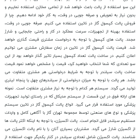
این سو استفاده از پالت باعث خواهد شد از تمامی مخازن استفاده نماییم و
بدون نیاز به تعویض و صرفه جویی در وقت، به کار خود ادامه دهیم. چرا از
فروش پالت کپسول گاز در نائین استفاده می کنیم. صرفه جویی در وقت،
استفاده بهینه از تجهیزات، سرعت عملکرد در کار و راحتی جابجایی و شارژ
مجدد. پالت های کپسول با توجه به درخواست مشتری قیمت گذاری خواهد
شد. قیمت پالت کپسول گاز در نائین در زمان سفارش مشتری می توانیم
اعلان کنیم. در ساخت پالت تعداد کپسول بسیار تاثیر گذار خواهد بود از این
سو تعدادی که شما انتخاب خواهید کرد، قیمت را مشخص خواهد نمود.قیمت
ساخت پالت سیلندر با توجه به شرایط درخواستی هر مشتری متفاوت می
باشد. هر پالت با توجه به میزان درخواستی از سیلندرهای چهل یا پنجاه لیتری
تولید می گردد. سیستم هر کدام با توجه به نیاز مشتری متفاوت است. نمونه
های ارائه فوق در این قسمت از سیستم مدیکال که در راستای تولید تجهیزات
پزشکی مورد استفاده قرار می گیرد. انواع پالت کپسول گاز در نائین سیستم
پزشکی و نوع های صنعتی توسط مجموعه تهران گاز با آگاهی کامل و واردات
مستقیم سیلندر قابل انجام است. پالت اکسیژن، با توجه به اینکه اکثر پالت ها
از اکسیژن شارژ می گردد. مشتریان بسیاری آنان را با نام پالت اکسیژن می
شناسند. پالت اکسیژن شامل تعدادی سیلندر در کنار یکدیگر جهت استفاده از