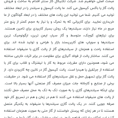
مبحث اصلی خواهیم شد. شرکت تکنیکال گاز سنتر اقدام به ساخت و فروش
پالت گاز یا باکس کپسول می کند. ما پالت کپسول و سیلندر را در ابعاد مختلف
تولید می کنیم. شما می توانید این پالت های مختلف را در ابعاد گوناگون از ما
خریداری نمایید. برای کاربرانی که به تحرک و یا نیاز به حجم کمتر از پنج متر
مربع در ماه نیاز دارند، سیلندرها یک روش بسیار کاربردی برای تامین هستند.
برای نیازهای کوچک، متوسط و گاز سیار، ایمن ترین، ارگونومیک ترین
سیلندرها و سوپاپ های کاربرپسند بازار را طراحی و تولید شده اند. برای
استفاده راحت و همزمان از سیلندرهای گاز از پالت گازی با منیفولد استفاده
می کنند. ساختار پالت از فولاد آلیاژی برای مقاومت در برابر اثرات خارجی ساخته
می شود، همچنین دارای مقررات مربوط به کار با لیفتراک و قلاب برای کار با
استفاده از جرثقیل یا هیدرا است. پالت کپسول گاز در نائین چه کاربردی دارد. از
پالت گاز برای تسهیل حمل و نقل سیلندرهای گاز استفاده می شود. در حقیقت،
برخی از صنایع و کارخانه جات میزان مصرف گاز صنعتی آنها بسیار بالا است.
برای اینکه سیلندرهای گازی را به صورت تک به تک به محل مصرف حمل نکنند
از پالت های منیفولد استفاده می کنند تا هم در زمان و هم در تسریع کار خود
صرفه جویی کنند. در یک پالت گازی سیلندرها با منیفولد به یکدیگر متصل
هستند تا در هر زمان که پرسنل خواستند از گاز حتی به صورت همزمان استفاده
کنند این امکان برایشان فراهم شود. در زمان سفارش پالت گاز، شما می توانید