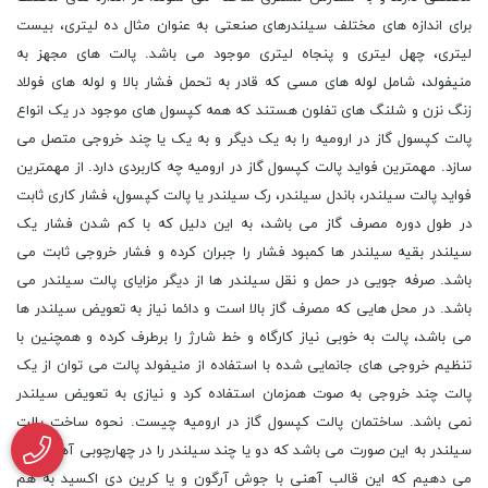
برای اندازه های مختلف سیلندرهای صنعتی به عنوان مثال ده لیتری، بیست
لیتری، چهل لیتری و پنجاه لیتری موجود می باشد. پالت های مجهز به
منیفولد، شامل لوله های مسی که قادر به تحمل فشار بالا و لوله های فولاد
زنگ نزن و شلنگ های تفلون هستند که همه کپسول های موجود در یک انواع
پالت کپسول گاز در ارومیه را به یک دیگر و به یک یا چند خروجی متصل می
سازد. مهمترین فواید پالت کپسول گاز در ارومیه چه کاربردی دارد. از مهمترین
فواید پالت سیلندر، باندل سیلندر، رک سیلندر یا پالت کپسول، فشار کاری ثابت
در طول دوره مصرف گاز می باشد، به این دلیل که با کم شدن فشار یک
سیلندر بقیه سیلندر ها کمبود فشار را جبران کرده و فشار خروجی ثابت می
باشد. صرفه جویی در حمل و نقل سیلندر ها از دیگر مزایای پالت سیلندر می
باشد. در محل هایی که مصرف گاز بالا است و دائما نیاز به تعویض سیلندر ها
می باشد، پالت به خوبی نیاز کارگاه و خط شارژ را برطرف کرده و همچنین با
تنظیم خروجی های جانمایی شده با استفاده از منیفولد پالت می توان از یک
پالت چند خروجی به صوت همزمان استفاده کرد و نیازی به تعویض سیلندر
نمی باشد. ساختمان پالت کپسول گاز در ارومیه چیست. نحوه ساخت پالت
سیلندر به این صورت می باشد که دو یا چند سیلندر را در چهارچوبی آهنی قرار
می دهیم که این قالب آهنی با جوش آرگون و یا کرین دی اکسید به هم