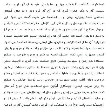
شما خواهد گذاشت تا بتوانید بهترین ها را برای خود به ارمغان آورید. پالت
سیلندر گاز به یک مخزن فلزی که در آن گاز قرار دارد و در انواع گازهای
مختلفی مانند پروپان، بوتان و ... استفاده می شود، گفته می شود. این
سیلندرها به منظور حمل و نقل و نگهداری گازهای فشرده استفاده می شوند و
در برخی صنایع از آن ها به عنوان منبع انرژی استفاده می شود. سیلندرهای گاز
به دلیل دارا بودن فشار بالا، ایمنی آن ها برای کاربران بسیار حائز اهمیت است و
در تولید آن ها از استانداردها و فناوری های ایمنی برجسته استفاده می شود.
ادامه مطلب را با ما همراهی کنید تا در مورد مزایای پالت سیلندر مواردی را بیان
کنیم. مجهز به رامپ تمام استیل، تعبیه دو شیر ورودی و خروجی به منظور
استفاده هم زمان و سهولت بیشتر، دارای اسکلت تمام فلزی با قابلیت تحمل
وزن تا دو برابر وزن پالت، مجهز به توری محافظ به منظور محافظت از شیر،
اتصالات پالت و جلوگیری از خطرات احتمالی، مجهز به فشار سنج نمایش فشار
خروجی، دارای قلاب جهت سهولت در جابجایی پالت توسط جرثقیل به منظور
بالا بردن ضریب ایمنی، جوشکاری آرگون طبق استاندارد های انواع گاز های
تحت فشار، صرفه جویی در زمان و حمل و نقل آسان، افزایش عمر مفید سیلندر
در سازه با اشغال کمترین فضا را می توان ذکر کرد. انواع پالت کپسول گاز در
ارومیهکدامند. پالت چرخ دار یا متحرک، این فروش پالت کپسول گاز در ارومیه