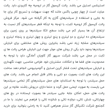
استینلس استیل می باشد. پالت کپسول گاز در ارومیه چه کاربردی دارد. پالت
عبارت است از چهار چوبی باکس مانند که جهت سهولت و تسریع کار برای جا
به جایی و استفاده از سیلندرهای گازی به کار گرفته می شود. مرکز فروش
پالت کپسول گاز ارومیه ثابت، با توجه به اینکه قطر سیلندرهای گاز نسبت به
ارتفاع آن ها بسیار کم می باشد سطح اتکا سیلندرها بر روی زمین برای
سیلندرهای ده لیتری و دو لیتری و پنج لیتری و چهل لیتری و پنجاه لیتری و
سیلندرهای مشابه زیاد نمی باشد بنابراین روش های مختلفی برای انبارش
سیلندرها وجود دارد یکی از روش های موثر جهت این انبارش طراحی پالت ها ی
ثابت در محل می باشد شرکت سپهر گاز کاویان آمادگی دارد با توجه به
محدودیت های فضا ها و امکانات مشتریان خود طراحی مناسبی جهت نگهداری
و انبارش سیلندرهای تحت فشار کربن استیل و آلومینیومی انجام دهد ساخت
این پالت های ثابت بصورت دو تایی و بالاتر قابل انجام می باشد. پالت های
حمل سیلندر، با توجه به استاندارد های حمل سیلندرهای گاز تمامی سیلندرها
می بایست به صورت ایمنی حمل گردد و حتما دارای درپوش باشند علاوه بر این
پالت های حمل، امکان جابه جایی سیلندر ها بصورت ایستاده در بچ های
چهارتائی، شش تائی، دوازده تائی و شانزده تائی را فراهم می نمایند. با ما در
کجتمع شرکت تکنیکال گاز سنتر همراهی کنید تا به راحتی بتوانید برای خرید