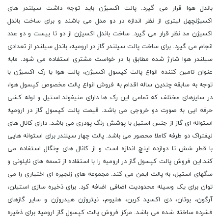
باندل هوا قرار می گیرد. پالت اکسیژن باید توجه داشت سیلندر های
اکسیژنچهل لیتری از نظر اندازه در دو مدل می باشند و برای ساخت باندل
اکسیژن مد نظر قرار می گیرد. ساخت باندل اکسیژن از دو تا بیست و دو عدد
انجام می گیرد. برای ساخت پالت سیلندر گاز در ارومیه، باندل سیلندر از تعدادی
سیلندر هوا شارژ شده مطابق با در خواست مشتری استفاده می شود. مابه
عنوان تامین کننده انواع پالت کپسول اکسیژن، پالت هوا یا رک اکسیژن با
توجه به سابقه چندین ساله اقدام به فروش انواع پالت مخصوص کپسول هوا،
در سایزهای مختلف که تمامی این رک ها دارای منیفولد استیل و لوله کشی
حرفه ایی به صورت دو خروجی می باشد. قیمت پالت کپسول گاز در ارومیه
استوانه ای گاز از جنس استیل با پوشش رنگ پودری می باشد. دارای کانال های
لیفتراک دو طرفه کاملا محصور می باشد. پالت چهار سیلندر برای استوانه هایی
با قطر شش تا دوازده اینچ اندازه است و از کانال های چنگال استفاده می
کند.این فروش پالت کپسول گاز در ارومیه را با استفاده از تسمه های نایلونی و
سگهای استیل، به پالت ایمن می کند. مجموعه های زنجیره ای اختیاری را می
توان برای یک وسیله محدودیت اضافی اضافه کرد. برای ذخیره سازی استیلن،
آرگون، بوتان، دی اکسید کربن، هلیوم، نیتروژن هیدروژن و سایر گازهای
فشرده ساخته شده می باشد. مرکز فروش پالت کپسول گاز ارومیه برای ذخیره