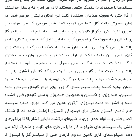
سیلندرها با منیفولد به یکدیگر متصل هستند تا در هر زمان که پرسنل خواستند
از گاز حتی به صورت همزمان استفاده کنند این امکان برایشان فراهم شود. در
زمان سفارش پالت گاز، شما می توانید تعدا شیر خروجی که می خواهید را
تعیین کنید. یکی دیگر از کاربردهای پالت این است که لازم نیست سیلندر گاز
پر با خالی را به صورت مکرر تعویض کنید. به این دلیل که به همان شکلی که در
پالت قرار می گیرند می توانند شارژ شوند. به کمک لیفتراک این پالت های
گازی را می توان جا به جا کرد. از طرفی، با داشتن پالت می توان حجم بیشتری
از گاز را داشت و در نتیجه گاز صنعتی مصرفی دیرتر تمام می شود. استفاده از
پالت باعث ثبات فشار گاز خروجی می شود، چرا که کاهش فشاری با پالت
نخواهیم داشت. تولید پالت سیلندر گاز در ارومیه با سیستم منیفولد، ما به
عنوان تولید کننده پالت، منیفولدهای گازی را برای انواع گازهای سوختی مانند
استیلن، هیدروژن، و اکسیژن و همچنین هیدروژن و سایر گازهای فنی فشرده
شده با فشار بالا مانند نیتروژن، آرگون تامین می کند. اجزای منفرد سیستم
های تامین اکسیژن همگی برای فرسودگی اکسیژن آزمایش شده اند. از شلنگ
اتصال فشار بالا، لوله جمع آوری با شیرهای برگشت ناپذیر فشار بالا تا برقگیرهای
فلش بک سیستم های منیفولد گاز ما را در طرح های ثابت و متحرک ارائه می
دهد. منیفولدهای گازی تامین مداوم گازهای فنی از سیلندر گاز یا کپسول تا