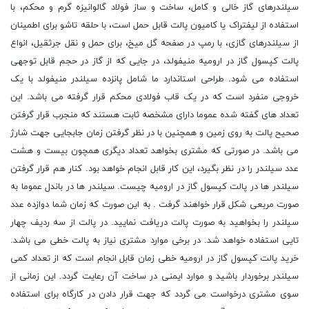
سیلندرهای گاز خالی و کامل، ساخت و ساز فولاد گالوانیزه گرم و محکم، با
استفاده از لیفتراک یا کامیون پالت قابل حمل است، با حلقه تاشو برای اطمینان
از سیلندرهای گازی، با رمپ در صفحه گل میخ، برای حمل و نقل جرثقیل، انواع
پالت کپسول گاز در ارومیه منیفولد، در جایی که از گاز در حجم قابل توجهی
استفاده می شود. طراحی استاندارد ما شامل پانزده سیلندر منیفولد با یک
خروجی منفرد است که در یک قاب فولادی محکم قرار گرفته می باشد. این
تعداد های گفته شده عموما دارای مشخصه ثابت هستند که منجرب قرار گرفتن
صحیح پالت به روی زمین و همچنین با در نظر گرفتن زمان جابجایی جهت شارژ
می باشد. در صورتی که مشتری بخواهد تعداد دیگری همچون بیست و هشت
عدد سیلندر را در نظر بگیرد، این کار قابل انجام خواهد بود. کنار هم قرار گرفتن
سیلندر ها در پالت کپسول گاز در ارومیه چیست. سیلندر ها در باندل عموما به
صورت مربعی شکل قرار خواهند گرفت . به این صورت که زمان شما دوازده عدد
سیلندر را بخواهید به صورت پالت دریافت نمایید. در پالت از سه ردیف چهار
تایی استفاده خواهد شد. در برخی موارد مشتری نیاز به پالت خطی می باشد.
خرید پالت کپسول گاز در ارومیه خطی زمان قابل انجام است که از تعداد کمی
سیلندر برخوردار باشید و موارد ایمنی در ساخت آن رعایت گردد. این زمانی از
سوی مشتری درخواست می گردد که جهت قرار دادن در کارگاه برای استفاده