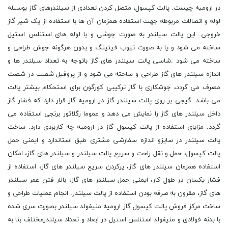
در ارومیه چیست. پالت کپسول، متصل کردن تعدادی از سیلندرهای گاز بوسیله
لوله و اتصالات مربوطه جهت استفاده همزمان آن ها با استفاده از یک شیر گاز
خروجی. این پالت سیلندر به صورت جوشی و با لوله های استنلس استیل
ساخته می شود و یا به صورت تیوب فیتینگ و بدون هرگونه جوش طراحی و
ساخته می شود .شاسی پالت سیلندر های گاز باتوجه به تعداد سیلندر ها و
اندازه سیلندر های گاز طراحی و ساخته می شود و از پروفیل شصت در شصت
مصرف می گردد، جوشکاری با گاز ترکیبی کورگون برای استحکام بیشتر پالت
می باشد .گیجی بر روی پالت سیلندر گاز در ارومیه گاز قرار دارد که فشار گاز
داخل سیلندر های گاز را نمایش می دهد و عموما رگلاتور برنجی استفاده می
گردد. مزایای استفاده از پالت کپسول گاز در ارومیه چه کاربردی دارد. ساخت
پالت سیلندر در سایزو اندازه سفارشی مشتری طبق استاندارد و ایمنی حمل
پالت کپسول، حمل و نقل راحت و سریع پالت سیلندر و سیلندر های گاز، امکان
استفاده همزمان سیلندر های گاز، پرکردن سریع سیلندر های گاز، استفاده از
فشار یکسان در طول کار، ایمنی حمل سیلندر های گاز، بالار فتن عمر سیلندر
های گاز، مقرون به صرفه بودن استفاده از پالت سیلندر. انجام عملیات طراحی و
ساخت مرکز فروش پالت کپسول گاز ارومیه منیفولد سیلندر بصورت سری شده
با بدنه فولادی و منیفولد استنلس استیل در ابعاد و تعداد سیلندرمختلف بنا به