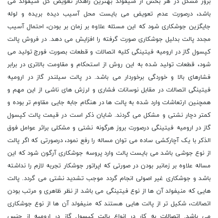
بروز مشکل در هر بخش از منیفولد بهترین راهکار تعویض کل منیفولد می
باشد، درصورت عدم تعویض می بایست محل آسیب دیده بریده و لوله
جایگزین جوشکاری شود که این مسئله علاوه بر زمان بر بودن، احتمال آسیب
مجدد پالت بدلیل جوشکاری صورت گرفته را افزایش می دهد. در فروش پالت
کپسول گاز در ارومیه فیتینگی کلیه اتصالات و قطعات بصورت فورچ تولید می
شود، قطعات تولید شده به این روش از استحکام و مقاومت بالاتری در برابر
فشارهای بالا و خوردگی برخوردار می باشد. در پالت سیلندر گاز در ارومیه
فیتینگی اتصالات در مقابل نوسانات فشاری و لرزش های ناشی از این مهم و
همچنین ارتعاشات وارد شده به پالت ها در هنگام جابه جایی مقاوم تر بوده و
کمتر دچار نشتی و مشکل می گردند. شایان ذکر است در قیمت پالت کپسول
گاز در ارومیه فیتینگی درصورت بروز هرگونه نشتی و مشکلی براثر عوامل فوق
الذکر با یک آچارکشی ساده می توان مساله را رفع نمود، درصورتی که اگر پالت
از نوع جوشی باشد می بایست پالت وارد پروسه جوشکاری آرگون شود که این
مساله علاوه بر زمانبر بودن در صورتی که اپراتور جوشکار تجربه لازم را نداشته
باشد و جوشکاری غیر اصولی انجام گردد موجب تشدید نشتی می گردد. پالت
هایی که منیفولد آن ها از نوع فیتینگی می باشد از نظر ظاهری و مرتب بودن
اتصالات، شکیل تر از پالت هایی هستند که منیفولد آن ها از نوع جوشکاری
می باشد. اتصالات به کار در انواع پالت کپسول گاز در ارومیه از جنس