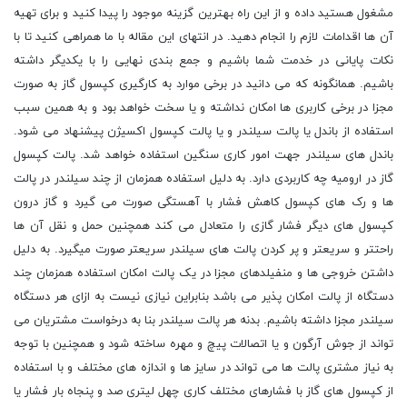
مشغول هستید داده و از این راه بهترین گزینه موجود را پیدا کنید و برای تهیه
آن ها اقدامات لازم را انجام دهید. در انتهای این مقاله با ما همراهی کنید تا با
نکات پایانی در خدمت شما باشیم و جمع بندی نهایی را با یکدیگر داشته
باشیم. همانگونه که می دانید در برخی موارد به کارگیری کپسول گاز به صورت
مجزا در برخی کاربری ها امکان نداشته و یا سخت خواهد بود و به همین سبب
استفاده از باندل یا پالت سیلندر و یا پالت کپسول اکسیژن پیشنهاد می شود.
باندل های سیلندر جهت امور کاری سنگین استفاده خواهد شد. پالت کپسول
گاز در ارومیه چه کاربردی دارد. به دلیل استفاده همزمان از چند سیلندر در پالت
ها و رک های کپسول کاهش فشار با آهستگی صورت می گیرد و گاز درون
کپسول های دیگر فشار گازی را متعادل می کند همچنین حمل و نقل آن ها
راحتتر و سریعتر و پر کردن پالت های سیلندر سریعتر صورت میگیرد. به دلیل
داشتن خروجی ها و منفیلدهای مجزا در یک پالت امکان استفاده همزمان چند
دستگاه از پالت امکان پذیر می باشد بنابراین نیازی نیست به ازای هر دستگاه
سیلندر مجزا داشته باشیم. بدنه هر پالت سیلندر بنا به درخواست مشتریان می
تواند از جوش آرگون و یا اتصالات پیچ و مهره ساخته شود و همچنین با توجه
به نیاز مشتری پالت ها می تواند در سایز ها و اندازه های مختلف و با استفاده
از کپسول های گاز با فشارهای مختلف کاری چهل لیتری صد و پنجاه بار فشار یا