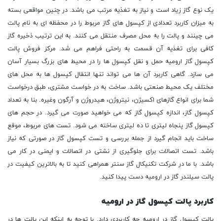
یک نوع گاز زیاد است و نیاز به تغذیه مرتب می باشد. در چنین مواقعی بسته
به میزان کاربرد تعدادی از کپسول های گاز مربوط را در محفظه ای به نام پالت
می چینند و پالت را به محل مصرف منتقل می کنند. به این ترتیب ذخیره گاز
کافی برای تغذیه آن قسمت به راحتی فراهم می شد. مرکز فروش پالت
کپسول گاز ارومیه حمل و نقل کپسول ها را در محیط های بزرگ بسیار آسان
می سازد. گاهی کاربرد آن ها می تواند تنها انتقال کپسول ها به محل های
مختلف یک محیط صنعتی باشد. ساخت به در خواست مشتری، طبق درخواست
شما برای انواع گازهای اکسیژن، نیتروژن، هیدروژن و آرگون وغیره. بنا به تعداد
کپسول گاز، اندازه کپسول گاز که می خواهید صورت می گیرد. در حجم های
کپسول گاز پنجاه لیتری تا ده لیتری ساخته می شود. تست های مربوط، موقع
ساخت باید انجام گیرد از جمله بررسی و تست کپسول گاز در صورتی که نیاز
باشد. تست اتصالات برای جلوگیری از نشتی در اتصالات و ایمنی در کار می
باشد. با ما در شرکت تکنیکال گاز سنتر همراهی کنید تا به بالاترین کیفیت در
پالت سیلندر گاز در ارومیه دست پیدا کنید.
کاربرد پالت کپسول گاز در ارومیه
پالت کپسول گاز در ارومیه چه کاربردی دارد. با توجه به اینکه این پالت ها در