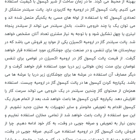
بهینه از محیط می گردد. ما در زمان ساخت از شیر کپسول با کیفیت استفاده
می کنیم. پالت کپسول گاز در ارومیه چه کاربردی دارد. پالت سیلندر متشکل از
تعدادی کپسول که با استفاده از لوله های مسی به یکدیگر متصل شده اند و
می توان یک یا چند خروجی داشت. باندل سیلندر می تواند از سیلندر پنجاه
لیتری یا چهل تشکیل شود و با توجه به نیاز مشتری تعداد آنان مشخص خواهد
شد. پالت سیلندر گاز در ارومیه اکسیژن یکی از موارد پر فروش می باشد که در
بیمارستان ها برای تنفس و در صنعت برای جوشکاری مورد استفاده قرار خواهد
گرفت. از قیمت پالت کپسول گاز در ارومیه اکسیژن در غواصی برای تنفس
غواصان برای مدت زمان طولانی زیر دریا مورد استفاده قرار خواهد گرفت و از
دیگر مصارف آن استفاده در عرشه ها برای جوشکاری زیر دریا یا عرشه ها می
باشد. یکپارچه کردن کپسول ها در پالت کپسول گاز در ارومیه چیست. استفاده
همزمان از محتوای گاز چندین سیلندر در یک خروجی می تواند سرعت کار را
افزایش دهد. یکپارچه کردن کپسول ها باعث خواهد شد، بعد از اتمام هربار یک
کپسول اقدام به تعویض مانومتر و سایر تجهیزات به مخزن جدید نشویم. از
این سو استفاده از پالت باعث خواهد شد از تمامی مخازن استفاده نماییم و
بدون نیاز به تعویض و صرفه جویی در وقت، به کار خود ادامه دهیم. چرا از
فروش پالت کپسول گاز در ارومیه استفاده می کنیم. صرفه جویی در وقت،
استفاده بهینه از تجهیزات، سرعت عملکرد در کار و راحتی جابجایی و شارژ