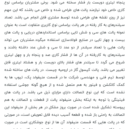
پنجاه لیتری دویست بار فشار سخته می شود. برخی مشتریان براساس نوع
کاری خاص خود نیازمند پالت های طراحی شده و خاص می باشند که این مهم
نیز از روی نقشه های طراحی شده توسط مشتری قابل انجام می باشد. تعداد
سیلندرهای به کار رفته در هر پالت براساس نوع کاربری متفاوت است به عنوان
نمونه پالت های سی و شش تایی براساس استانداردهای دریایی و پالت های
بیست و چهار تایی در صنایع فولادسازی استفاده میگردد.مشتریان می تواند
پالت هایی با تعداد سیلندر از دو عدد تا سی و شش عدد داشته باشند و
سیلندرهای به کاررفته در آن ها از فشار کاری صد و پنجاه بار و چهل لیتری
شروع می گردد تا سیلندر های فشار بالای دویست بار و هشتاد لیتری قابل
تغییر می باشد. پالت کپسول گاز در ارومیه چیست. در پالت های ساخته شده
توسط تیم فنی و مهندسی شرکت ما در قسمت منیفولد پک، تیوپ ها به
کمک کانکشن و فیتور به هم متصل شده و از هیچ گونه جوشی استفاده
نشده است که این نوع اتصالات دارای مزایای ذیل می باشد. در پالت های
فیتینگی با توجه به اینکه بخش منیفولد پالت از قطعات و اتصالات به هم
پیوسته تشکیل شده است در صورت بروز مشکل در هر بخش از منیفولد این
اتصالات به راحتی باز شده و قطعه آسیب دیده قابل تعویض است، در صورتی
که در پالت هایی که قسمت منیفولد آن ها از نوع جوشکاری است در صورت