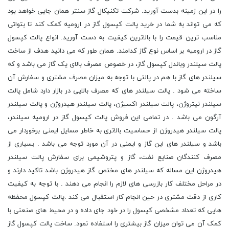
را در این زمینه بدست آورید. شرکت تکنیکال گاز سنتر همان جایی خواهد بود
که می تواند به شما در خرید پالت کپسول گاز در ارومیه کمک کند تا بتواتی
مناسب ترین قیمت را با بالاترین کیفیت به دست آورید. انواع پالت کپسول
گاز در ارومیه بر اساس نوع گاز کدامند. همان طور که می دانید هدف از ساخت
پالت سیلندر وباندل کپسول گاز، در خصوص مصرف بالای یک گاز می باشد و که
سیلندر های گاز با هم در پالتی با توجه به میزان مصرف مشتری و سفارش آن
ساخته می شود . پالت سیلندر های که مصرف بالایی در بازار دارد شامل پالت
سیلندر نیتروژن، پالت سیلندر اکسیژن، پالت سیلندر هیدروژن و پالت سیلندر
آرگون می باشد . در تمامی این فروش پالت کپسول گاز در ارومیه سیلندر،
پالت سیلندر هیدروژن از حساسیت بالاتری به خاطر مسایل ایمنی برخوردار می
باشد و سیلندر های این گاز و ایمنی در آن مورد توجه می باشد . بسیاری از
مصرف کنندگان صنایع نفت، گاز و پتروشیمی برای سفارش پالت سیلندر
هیدروژن این مساله که سیلندر های مختص گاز هیدروژن باشد تاکید دارند و
در مراحل مختلف کار بازرسی های لازم را انجام می دهند . با توجه به کیفیت
کاری از دقت مشتری در حین انجام کار استقبال می کند .پالت کپسول محفظه
هایی که تعداد مشخصی کپسول را در خود جای داده و در محیط های صنعتی با
کمک آن می توان میزان گاز بیشتری را استفاده نمود. ساخت پالت کپسول گاز