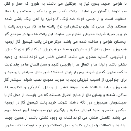
با طراحی جدید، بدون نیاز به جرثقیل می باشند به طوری که حمل و نقل
سیلندرها را آسان می نماید . پالت مکعب مربع یا مکعب مستطیل با ابعاد
متفاوت است و از جنس فولاد ضد زنگ، گالوانیزه یا آهن رنگ پاشی شده
هستند. رنگ¬هایی که برای پوشش این نوع پالت¬ها به کار می¬روند پالت را
در برابر ضربه شرایط محیطی مقاوم می سازند. این پالت ها تنها در مجتمع گاز
اردستان طراحی و ساخته شده می باشد. مرکز فروش پالت کپسول گاز ارومیه
هیدروژن، حمل و نقل گاز هیدروژن و سیلندر هیدروژن در کنار گاز های اکسیژن
و نیتروس اکساید ممنوع می باشد. کاهش فشار می تواند نشانه ی وجود
نشتی باشد و لوله ها و اتصال ها را بازبینی کنید و محل اتصال ها در چند نوبت
با کف صابون کنترل شوند. پس از پایان استفاده شیر بالای سیلندر را ببندید و
برای جلوگیری از آسیب فیزیکی ̨باید به صورت عمودی نصب شوند. سیلندر گاز
هیدروژن نباید غلطانده شود. جرقه ناشی از وسایل الکتریکی و الکتریسیته
ساکن، شعله و وسایل داغ از منابع احتراق هستند که می بایست از محل کار با
سیلندرهای هیدروژن دور نگه داشته شوند. خرید پالت کپسول گاز در ارومیه
میکس تنفسی، نحوه انبارش تخلیه و بارگیری این سیلندرها فوق العاده مهم
می باشد. کاهش فشار، می تواند نشانه ی وجود نشتی باشد، از همین جهت
لوله ها و اتصالات را بازبینی کنید و محل اتصالات را در چند نوبت با کف صابون