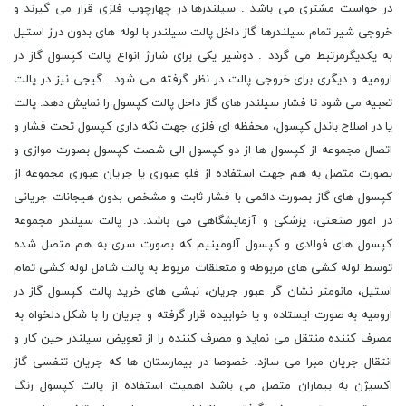
در خواست مشتری می باشد . سیلندرها در چهارچوب فلزی قرار می گیرند و
خروجی شیر تمام سیلندرها گاز داخل پالت سیلندر با لوله های بدون درز استیل
به یکدیگرمرتبط می گردد . دوشیر یکی برای شارژ انواع پالت کپسول گاز در
ارومیه و دیگری برای خروجی پالت در نظر گرفته می شود . گیجی نیز در پالت
تعبیه می شود تا فشار سیلندر های گاز داحل پالت کپسول را نمایش دهد. پالت
یا در اصلاح باندل کپسول، محفظه ای فلزی جهت نگه داری کپسول تحت فشار و
اتصال مجموعه از کپسول ها از دو کپسول الی شصت کپسول بصورت موازی و
بصورت متصل به هم جهت استفاده از فلو عبوری یا جریان عبوری مجموعه از
کپسول های گاز بصورت دائمی با فشار ثابت و مشخص بدون هیجانات جریانی
در امور صنعتی، پزشکی و آزمایشگاهی می باشد. در پالت سیلندر مجموعه
کپسول های فولادی و کپسول آلومینیم که بصورت سری به هم متصل شده
توسط لوله کشی های مربوطه و متعلقات مربوط به پالت شامل لوله کشی تمام
استیل، مانومتر نشان گر عبور جریان، نبشی های خرید پالت کپسول گاز در
ارومیه به صورت ایستاده و یا خوابیده قرار گرفته و جریان را با شکل دلخواه به
مصرف کننده منتقل می نماید و مصرف کننده را از تعویض سیلندر حین کار و
انتقال جریان مبرا می سازد. خصوصا در بیمارستان ها که جریان تنفسی گاز
اکسیژن به بیماران متصل می باشد اهمیت استفاده از پالت کپسول رنگ