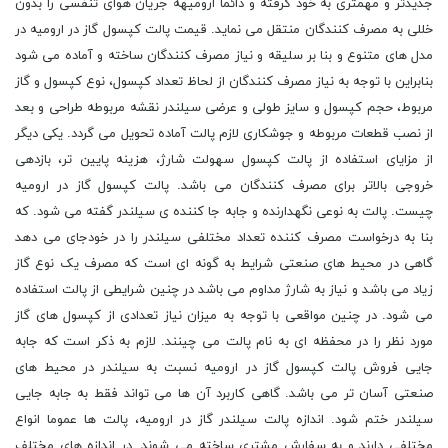
جدیدتر و مهمتری به خود گرفته و دائما ارومیهه جریان هوای تنفسی را بدون
خللی به مصرف کنندگان منتقل می نماید. قیمت پالت کپسول گاز در ارومیه در
مدل های متنوع و بنا بر سلیقه و نیاز مصرف کنندگان ساخته و آماده می شود
بنابراین با توجه به نیاز مصرف کنندگان از لحاظ تعداد کپسول، نوع کپسول و گاز
مربوط، حجم کپسول و سایز طولی و عرضی سیلندر نقشه مربوطه طراحی و بعد
از نصب قطعات مربوطه و جوشکاری لازم پالت آماده تحویل می گردد. یکی دیگر
از مزایای استفاده از پالت کپسول سهولت شارژ، هزینه پایین تر، بازدهی
خروجی بالاتر برای مصرف کنندگان می باشد. پالت کپسول گاز در ارومیه
چیست. پالت به نوعی نگهدارنده و جابه جا کننده ی سیلندر گفته می شود. که
بنا به درخواست مصرف کننده تعداد مختلفی سیلندر را در خودجای می دهد
گاهی در محیط های صنعتی شرایط به گونه ای است که مصرف یک نوع گاز
زیاد می باشد و نیاز به شارژ مداوم می باشد در چنین شرایطی از پالت استفاده
می شود. در چنین مواقعی با توجه به میزان نیاز تعدادی از کپسول های گاز
مورد نظر را در محفظه ای به نام پالت می چینند. لازم به ذکر است که جابه
جایی فروش پالت کپسول گاز در ارومیه نسبت به سیلندر در محیط های
صنعتی آسان تر می باشد. گاهی کاربرد آن ها می تواند فقط به جابه جایی
سیلندر ختم شود. اندازه پالت سیلندر گاز در ارومیه، پالت ها عموما انواع
مختلفی دارند و به سفارش مشتری ساخته می شوند. در اندازه های مختلف