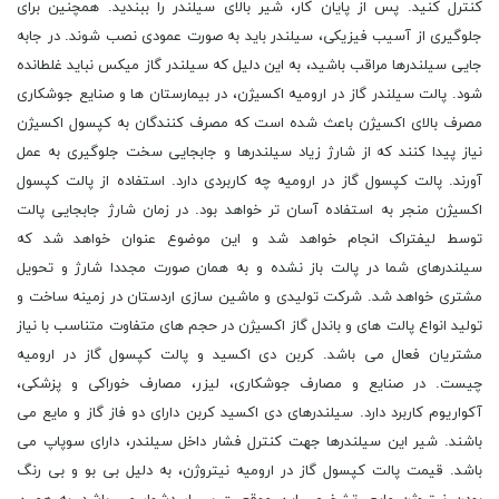
کنترل کنید. پس از پایان کار، شیر بالای سیلندر را ببندید. همچنین برای
جلوگیری از آسیب فیزیکی، سیلندر باید به صورت عمودی نصب شوند. در جابه
جایی سیلندرها مراقب باشید، به این دلیل که سیلندر گاز میکس نباید غلطانده
شود. پالت سیلندر گاز در ارومیه اکسیژن، در بیمارستان ها و صنایع جوشکاری
مصرف بالای اکسیژن باعث شده است که مصرف کنندگان به کپسول اکسیژن
نیاز پیدا کنند که از شارژ زیاد سیلندرها و جابجایی سخت جلوگیری به عمل
آورند. پالت کپسول گاز در ارومیه چه کاربردی دارد. استفاده از پالت کپسول
اکسیژن منجر به استفاده آسان تر خواهد بود. در زمان شارژ جابجایی پالت
توسط لیفتراک انجام خواهد شد و این موضوع عنوان خواهد شد که
سیلندرهای شما در پالت باز نشده و به همان صورت مجددا شارژ و تحویل
مشتری خواهد شد. شرکت تولیدی و ماشین سازی اردستان در زمینه ساخت و
تولید انواع پالت های و باندل گاز اکسیژن در حجم های متفاوت متناسب با نیاز
مشتریان فعال می باشد. کربن دی اکسید و پالت کپسول گاز در ارومیه
چیست. در صنایع و مصارف جوشکاری، لیزر، مصارف خوراکی و پزشکی،
آکواریوم کاربرد دارد. سیلندرهای دی اکسید کربن دارای دو فاز گاز و مایع می
باشند. شیر این سیلندرها جهت کنترل فشار داخل سیلندر، دارای سوپاپ می
باشد. قیمت پالت کپسول گاز در ارومیه نیتروژن، به دلیل بی بو و بی رنگ