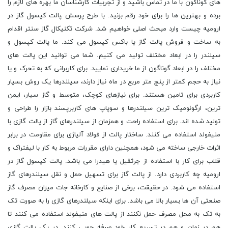
های گوناگون با ما در تماس باشید و از تجربیات کارشناسان ما بهره های لازم را
برده و بهترین ها را برای خود رقم بزنید. با طرح پرسش ‍پالت کپسول گاز در
ارومیه چیست وارد مبحث اصلی خواهیم شد. شرکت تکنیکال گاز سنتر اقدام
به ساخت و فروش پالت گاز یا باکس کپسول می کند. ما پالت کپسول و
سیلندر را در ابعاد مختلف تولید می کنیم. شما می توانید این پالت های
مختلف را در ابعاد گوناگون از ما خریداری نمایید. برای کاربرانی که به تحرک و یا
نیاز به حجم کمتر از پنج متر مربع در ماه نیاز دارند، سیلندرها یک روش بسیار
کاربردی برای تامین هستند. برای نیازهای کوچک، متوسط و گاز سیار، ایمن
ترین، ارگونومیک ترین سیلندرها و سوپاپ های کاربرپسند بازار را طراحی و
تولید شده اند. برای استفاده راحت و همزمان از سیلندرهای گاز از پالت گازی با
منیفولد استفاده می کنند. ساختار پالت از فولاد آلیاژی برای مقاومت در برابر
اثرات خارجی ساخته می شود، همچنین دارای مقررات مربوط به کار با لیفتراک و
قلاب برای کار با استفاده از جرثقیل یا هیدرا می باشد. پالت کپسول گاز در
ارومیه چه کاربردی دارد. از پالت گاز برای تسهیل حمل و نقل سیلندرهای گاز
استفاده می شود. در حقیقت، برخی از صنایع و کارخانه جات میزان مصرف گاز
صنعتی آن ها بسیار بالا می باشد. برای اینکه سیلندرهای گازی را به صورت تک
به تک به محل مصرف حمل نکنند از پالت های منیفولد استفاده می کنند تا
هم در زمان و هم در تسریع کار خود صرفه جویی کنند. در یک پالت گازی