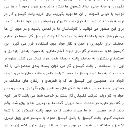
نگهداری و جابه جایی انواع کپسول ها نقش دارند و در صورد وجود آن ها می
توانید با خیالی آسوده از آن ها بهره بگیرید، برای خرید پالت کپسول گاز در
ارومیه باید دقت لازم را به خرج دهید تا بهترین نمونه را برای خود انتخاب کنید.
برای این منظور می توانید با کارشناسان ما در تماس باشید و در مورد آن ها
پرسش های خود را داشته باشید و بدانید که پالت کپسول گاز عموما در صنایع
مختلف برای نگهداری و حمل و نقل مواد مورد استفاده قرار می گیرد. این
کپسول ها با استفاده از گاز برای ایجاد فشار داخلی، به صورت بلندی، پایداری و
استحکام بیشتری به ساختار پالت و بسته بندی مواد کمک می کنند. علاوه بر
این، با استفاده از پالت کپسول گاز می توان بسته بندی محصولاتی را که
حساسیت به دما دارند و نیاز به حفظ شرایط خاصی، مانند دمای منفی، دارند،
انجام داد. همچنین این کپسول ها که با قطرهای و ارتفاع های مختلف در
دسترس هستند، می توانند به شکل های مختلفی برای نگهداری و حمل و نقل
مواد به کار روند. شرکت تکنیکال گاز سنتر در خدمت شما می باشد تا هر آنچه
را که نیاز دارید در خدمت شما عزیزان گذاشته و بهترین ها را برای شما رقم
بزند. ادامه مطلب را با ما همراه باشید تا در مورد پالت اکسیژن نیز با شما
صحبت کنیم. پالت کپسول یا باندل کپسول عموما با سیلندر های چهل لیتری
اکسیژن ساخته می شود . در برخی موارد سیلندر چهل لیتری اکسیژن نیز در