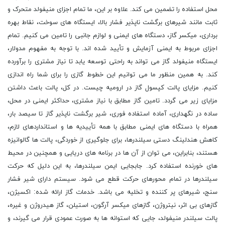
محل استفاده را تضمین می کند. علاوه بر این، ما تمام اجزای منیفولد متحرک و
ثابت مانند شیرهای برگشت ناپذیر فشار بالا، ایستگاه های سوخت، نقاط بهره
برداری، میکسر گاز، دستگاه های ایمنی و لوازم جانبی را تامین می کنیم. تمام
اجزای مربوط به ایمنی آزمایش و تأیید شده اند. با توجه به مفهوم مدولار،
ایستگاه منیفولد گاز می تواند به راحتی توسعه یابد تا نیاز مشتری را برآورده
کند. به همین منظور ما می توانیم این خطوط گازی را برای شما راه اندازی
کنیم. مزایای پالت کپسول گاز در ارومیه چیست. در کل، پالت باعث داشتن
مزایای زیر می گردد. تامین گاز مطابق با نیاز مشتری، حداکثر ایمنی در محل،
ساده در نگهداری، آماده استفاده فوری، شیر برگشت ناپذیر گاز تا سیصد بار،
همراه با دستگاه های ایمنی مطابق با همه تأییدیه ها و استانداردهای لازم،
کاهش هندلینگ دستی سیلندرها، برای جلوگیری از خوردگی، پالت ها گالوانیزه
هستند، بنابراین، می توان از آن ها در برنامه های دریایی و همچنین در محیط
های خورنده استفاده کرد. جابجایی ایمن سیلندرها، به این دلیل که حرکت
سیلندرها در تمام محورهای حرکت قطع می شود. سیستم دارای شیر فشار
سنج، شیرهای پر کننده و تخلیه می باشد. خدمات گاز ارائه شده: اکسیژن،
گازهای بی اثر، نیتروژن، گازهای میکسر آرگون، استیلن، گاز هیدروژن و غیره،
پالت سیلندر منیفولد، جایی که استوانه ها به صورت عمودی قرار می گیرند، و