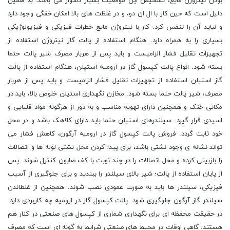
بودن نیتروژن مایع، تشخیص این موقعیت بسیار دشوار می باشد. به همین
دلیل است که حین کار با ال ان دو، و در غلظت های بالا امکان خفگی وجود دارد
و نباید آن را تنفس کرد. کار با نیتروژن مایع خطرات فیزیکی و فیزیولوژیکی
بسیاری را به همراه دارد. هنگام استفاده از پالت گاز نیتروژن استفاده از
تجهیزات تقلیل فشار الزامیست و باید پس از هربار مصرف شیر پالت حتما
بسته شود. انواع پالت کپسول گاز در ارومیه استیلن، هنگام استفاده از پالت
گاز استیلن استفاده از تجهیزات تقلیل فشار الزامیست و باید پس از هربار
مصرف، شیر پالت حتما بسته شود. مخازن نگهداری استیلن خلوص بالا، باید در
مکانی خنک و همچنین دارای تهویه مناسب و به دور از هرگونه مواد قلیایی و
اسیدی قرار گیرد. سیلندرهای استیلن حتما باید دارای کلاهک باشد و در محل
خود ثابت گردد. فروش پالت کپسول گاز در ارومیه آرگون، کاهش فشار می
تواند نشانه ی وجود نشتی باشد، برای پیدا کردن محل نشتی لوله ها و اتصالات
را بازبینی کرده و محل اتصالات را در چند نوبت با کف صابون کنترل شوند. پس
از پایان استفاده از پالت؛ شیر بالای سیلندر را ببندید و برای جلوگیری از آسیب
فیزیکی، سیلندر ها باید به صورت عمودی نصب شوند. همچنین از غلطاندن
سیلندر گاز آرگون جلوگیری شود. پالت کپسول گاز در ارومیه چه کاربردی دارد.
در حقیقت محفظه ای برای نگهداری شماری از کپسول های صنعتی در کنار هم
هستند. گاهی اوقات در محیط های صنعتی شرایط به گونه ای است که مصرف