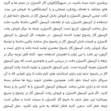
بیشتری دارند دیده باشید. در سپهرگازکاویان گاز اکسیژن در حجم ها و گرید
های مختلف با اهداف پزشکی، صنعتی و یا آزمایشگاهی به فروش می رسد.
نکات ایمنی کپسول اکسیژن و فروش باندل کپسول گاز در یاسوج، حتما قبل از
استفاده از کپسول اکسیژن باید از اطلاعات کپسول آگاهی داشته باشید مانند
سال ساخت کپسول، تاریخ تست کپسول اکسیژن، توجه به مرکز فروش پالت
کپسول گاز یاسوج تولید کننده کپسول. در حقیقت اگر کپسول یا کپسول
اکسیژن و قیمت باندل کپسول گاز در یاسوج سال ساخت بالایی داشته و توسط
مرکز فروش پالت کپسول گاز یاسوج معتبری تولید شده باشد و دارای تست و
آزمون نیز باشد را می توان با اطمینان استفاده نمود. نکته قابل توجه دیگر در
رابطه با کپسول اکسیژن دقت در بررسی شیر و مانومتری است که روی کپسول
اکسیژن تعبیه گردیده است. شیر کپسول اکسیژن و تولید کننده پالت کپسول
گاز در یاسوج حتما باید دارای استاندارد های لازم باشد تا برای افرادی که با آن
سروکار دارند ایجاد خطر نکند. همچنین مطمئن شوید رزوه ها محکم بسته
شده اند و دارای نشتی نباشد. شیرهای کپسول اکسیژن را به آرامی باز و بسته
کنید. اگر شیر کپسول اکسیژن و فروش پالت کپسول گاز در یاسوج را سریع
بچرخانید این عمل منجر به خروج گاز اکسیژن با سرعت شده و ممکن است
ایجاد خطر کند. سعی کنید فشار اضافه به شیر وارد نکنید. حمل کپسول