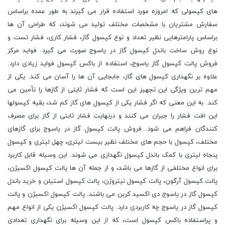
های کپسولی که امروزه مورد استفاده قرار می گیرند به طور عمده براساس
سفارش مشتریان با مشخصات مختلف تولید می شوند، که طراحی آن ها
براساس پارامترهایی نظیر تعداد و نوع کپسول گاز، فشار کاری، فشار تست و
نوع روش ساخت باندل کپسول گاز در یاسوج صورت می گیرد. فواید مرکز
فروش پالت کپسول گاز یاسوج، استفاده از باکس کپسول فواید زیادی دارد.
علاوه بر نگهداری کپسول های گاز، جابجایی آن ها را آسان می کند. یکی از
مهم ترین ویژگی این تجهیز این است که فشار ثابتی از گازها را تأمین می
کند. به این معنی که اگر فشار یکی از کپسول های گاز کم شد، بقیه کپسولها
این افت فشار را جبران می کنند و درنهایت فشار ثابتی از گاز برای مصرف
کنندگان فراهم می شود. فروش پالت کپسول گاز در یاسوج برای گازهای
مختلف، کپسول با حجم های مختلف نظیر بیست لیتری، چهل لیتری و کپسول
پنجاه لیتری با کمک باندل کپسول نگهداری می شوند. این وسیله قابل کاربرد
برای انواع مختلفی از گازها می باشد، و از جمله آن ها پالت کپسول اکسیژن،
پالت کپسول آرگون، پالت کپسول نیتروژن، پالت کپسول استیلن و خرید باندل
کپسول گاز در یاسوج دی اکسید کربن می باشند. پالت کپسول اکسیژن و پالت
کپسول گاز در یاسوج چه کاربردی دارد. پالت کپسول اکسیژن یکی از انواع مهم
و پراستفاده باکس کپسول است، که از این وسیله برای نگهداری تعدادی