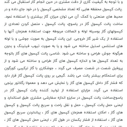
و با توجه به کیفیت کاری از دقت مشتری در حین انجام کار استقبال می کند
.پالت کپسول محفظه هایی که تعداد مشخصی کپسول را در خود جای داده و در
محیط های صنعتی با کمک آن می توان میزان گاز بیشتری را استفاده نمود.
ساخت پالت کپسول گاز در یاسوج، پالت کپسول ، متصل کردن تعدادی از
کپسولهای گاز بوسیله لوله و اتصالات مربوطه جهت استفاده همزمان آنها با
استفاده از یک شیر گاز خروجی. این پالت کپسول به صورت جوشی و با لوله
های استنلس استیل ساخته می شود و یا به صورت تیوب فیتینگ و بدون
هرگونه جوش طراحی و ساخته می شود .شاسی پالت کپسول های گاز باتوجه
به تعداد کپسول ها و اندازه کپسول های گاز طراحی و ساخته می شود و از
پروفیل شصت در شصت مصرف می گردد ، جوشکاری با گاز ترکیبی کورگون
برای استحکام بیشتر پالت می باشد .گیجی بر روی پالت کپسول گاز قرار دارد
که فشار گاز داخل کپسول های گاز را نمایش می دهد و معمولا رگلاتور برنجی
استفاده می گردد. مزایای استفاده از تولید کننده پالت کپسول گاز در
یاسوج،ساخت پالت کپسول در سایزو اندازه سفارشی مشتری طبق استاندارد و
ایمنی حمل پالت کپسول ، حمل و نقل راحت و سریع پالت کپسول و کپسول
های گاز ، امکان استفاده همزمان کپسول های گاز ، پباندلردن سریع کپسول
های گاز ، استفاده از فشار یکسان در طول کار ، ایمنی حمل کپسول های گاز ،