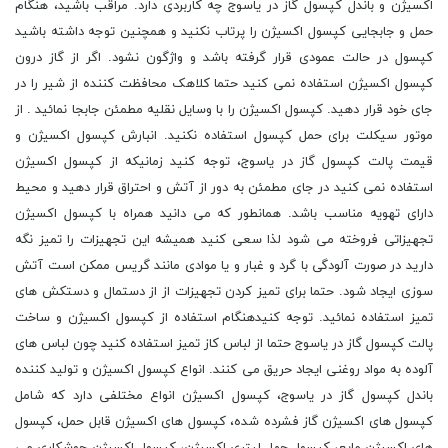
اکسیژن و باندل کپسول گاز در یاسوج چه کاربردی دارد. مراقب باشید، هنگام
حمل و جابجایی کپسول اکسیژن را پرتاب نکنید و همچنین توجه داشته باشید
کپسول در حالت عمودی قرار گرفته باشد و واژگون نشود. اگر از گاز درون
کپسول اکسیژن استفاده نمی کنید حتما کلاهک محافظت کننده از شیر را در
جای خود قرار دهید. کپسول اکسیژن را با وسایل نقلیه مطمئن جابجا نمائید . از
موتور سیکلت برای حمل کپسول استفاده نکنید. انبارش کپسول اکسیژن و
قیمت پالت کپسول گاز در یاسوج، توجه کنید زمانیکه از کپسول اکسیژن
استفاده نمی کنید در جای مطمئن به دور از آتش و احتراق قرار دهید و محیط
دارای تهویه مناسب باشد. همانطور که می دانید همراه با کپسول اکسیژن
تجهیزاتی فروخته می شود لذا سعی کنید همیشه این تجهیزات را تمیز نگه
دارید در صورت آلودگی با گرد و غبار و یا موادی مانند گریس ممکن است آتش
سوزی ایجاد شود. حتما برای تمیز کردن تجهیزات از از دستمال و دستکش های
تمیز استفاده نمائید. توجه کنیدهنگام استفاده از کپسول اکسیژن و ساخت
پالت کپسول گاز در یاسوج حتما از لباس کاز تمیز استفاده کنید چون لباس های
آلوده به مواد روغنی ایجاد حریق می کنند. انواع کپسول اکسیژن و تولید کننده
باندل کپسول گاز در یاسوج، کپسول اکسیژن انواع مختلفی دارد که شامل
کپسول های اکسیژن گاز فشرده شده، کپسول های اکسیژن قابل حمل، کپسول
های اکسیژن مایع، کپسول چهل لیتری اکسیژن، کپسول اکسیژن جوشکاری می