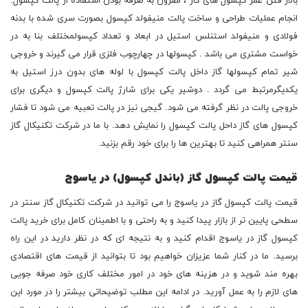
بالار فتن عمر کپسول های گاز ، مقرون به صرفه بودن استفاده از پالت کپسول.
انجام عملیات طراحی و ساخت پالت منیفولد کپسول بصورت سری شده با بدنه
فولادی و منیفولد استنلس استیل در ابعاد و تعداد کپسولمختلف بنا به در
خواست مشتری می باشد . کپسولها در چهارچوب فلزی قرار می گیرند و خروجی
شیر تمام کپسولها گاز داخل پالت کپسول با لوله های بدون درز استیل به
یکدیگرمرتبط می گردد . دوشیر یکی برای شارژ پالت کپسول و دیگری برای
خروجی پالت در نظر گرفته می شود. گیجی نیز در پالت تعبیه می شود تا فشار
کپسول های گاز داحل پالت کپسول را نمایش دهد. با ما در شرکت تکنیکال گاز
سنتر همراهی کنید تا بهترین ها را برای خود رقم بزنید.
قیمت پالت کپسول گاز (باندل کپسول) در یاسوج
قیمت پالت کپسول گاز در یاسوج را می توانید در شرکت تکنیکال گاز سنتر در
سطحی پایین تر از بازار پیدا کنید و به راحتی و با اطمینان کامل برای خرید پالت
کپسول گاز در یاسوج اقدام کنید و به نتیجه ای که در نظر دارید در این راه
برسید. ما در کنار شما عزیزان خواهیم بود تا بتوانید از قیمت های اقتصادی
بهره مند شوید و در هزینه های خود در امور مختلف کاری خود صرفه جویی
های لازم را به عمل آورید. در ادامه این مطلب توضیحاتی بیشتر را در مورد این