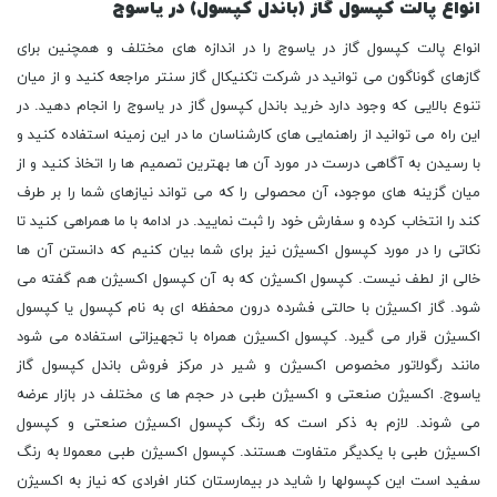
انواع پالت کپسول گاز (باندل کپسول) در یاسوج
انواع پالت کپسول گاز در یاسوج را در اندازه های مختلف و همچنین برای
گازهای گوناگون می توانید در شرکت تکنیکال گاز سنتر مراجعه کنید و از میان
تنوع بالایی که وجود دارد خرید باندل کپسول گاز در یاسوج را انجام دهید. در
این راه می توانید از راهنمایی های کارشناسان ما در این زمینه استفاده کنید و
با رسیدن به آگاهی درست در مورد آن ها بهترین تصمیم ها را اتخاذ کنید و از
میان گزینه های موجود، آن محصولی را که می تواند نیازهای شما را بر طرف
کند را انتخاب کرده و سفارش خود را ثبت نمایید. در ادامه با ما همراهی کنید تا
نکاتی را در مورد کپسول اکسیژن نیز برای شما بیان کنیم که دانستن آن ها
خالی از لطف نیست. کپسول اکسیژن که به آن کپسول اکسیژن هم گفته می
شود. گاز اکسیژن با حالتی فشرده درون محفظه ای به نام کپسول یا کپسول
اکسیژن قرار می گیرد. کپسول اکسیژن همراه با تجهیزاتی استفاده می شود
مانند رگولاتور مخصوص اکسیژن و شیر در مرکز فروش باندل کپسول گاز
یاسوج. اکسیژن صنعتی و اکسیژن طبی در حجم ها ی مختلف در بازار عرضه
می شوند. لازم به ذکر است که رنگ کپسول اکسیژن صنعتی و کپسول
اکسیژن طبی با یکدیگر متفاوت هستند. کپسول اکسیژن طبی معمولا به رنگ
سفید است این کپسولها را شاید در بیمارستان کنار افرادی که نیاز به اکسیژن