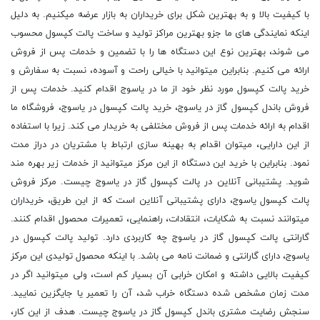
با کیفیت بالا و به بهترین شکل برای خریداران به بازار عرضه میکنیم. به دلیل
اینکه نمایندگی های ما جزو بهترین مراکز تولید و ساخت پالت کپسول محسوب
می شوند، بهترین نوع این دستگاه ها را با تضمین و خدمات پس از فروش
ارائه می کنیم. بنابراین میتوانید با خیالی راحت و آسوده، نسبت به سفارش و
خرید پالت کپسول مورد نظر خود از ما در یاسوج اقدام کنید. خدمات پس از
فروش باندل کپسول گاز در یاسوج، خرید پالت کپسول در یاسوج، فروشگاه ما
اقدام به ارائه خدمات پس از فروش مختلفی به خریدار می کند. زیرا با استفاده
از این دارایی، میتوان اقدام به بهینه سازی ارتباط با مشتریان در دراز مدت
نمود. بنابراین با خرید این دستگاه از این مرکز میتوانید از خدمات زیر بهره مند
شوید. پشتیبانی آنلاین در پالت کپسول گاز در یاسوج چیست. مرکز فروش
پالت کپسول یاسوج، دارای پشتیبانی آنلاین است که از این طریق، خریداران
میتوانند نسبت به شکایات، انتقادات، راهنمایی، تعمیرات محصول اقدام کنند.
گارانتی پالت کپسول گاز در یاسوج چه کاربردی دارد. تولید پالت کپسول در
یاسوج، دارای گارانتی و ضمانت نامه می باشد. با اینکه محصول تولیدی این مرکز
کیفیت بالایی داشته و امکان خرابی آن بسیار کم است، ولی میتوانید اگر در
مدت زمان مشخص شده دستگاه خراب شد، آن را تعمیر یا جایگزین نمایید.
سنجش رضایت مشتری باندل کپسول گاز در یاسوج چیست. هدف از این کار،