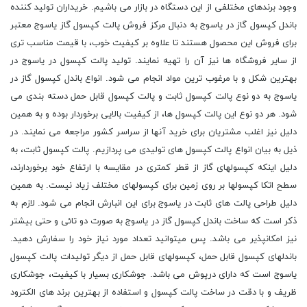
وجود برندهای مختلفی از این دستگاه در بازار می باشیم. خریداران تولید کننده
باندل کپسول گاز در یاسوج به دنبال مرکز فروش پالت کپسول گاز یاسوج معتبر
برای فروش این محصول هستند تا علاوه بر کیفیت خوب، با قیمت مناسب تری
از سایر فروشگاه ها نیز آن را تهیه نمایند. تولید پالت کپسول در یاسوج در
بهترین شکل و با مرغوب ترین مواد انجام می شود. انواع باندل کپسول گاز در
یاسوج به دو نوع پالت کپسول ثابت و پالت کپسول قابل حمل دسته بندی می
شود. هر دو نوع این پالت کپسول ها، از کیفیت بالایی برخوردار بوده و به همین
دلیل نیز اغلب مشتریان برای خرید آنها از سراسر کشور مراجعه می نمایند. در
ذیل به بیان انواع پالت کپسول های تولیدی می پردازیم. پالت کپسول ثابت، به
دلیل اینکه کپسولهای گاز از قطر کمتری در مقایسه با ارتفاع خود برخوردارند،
سطح اتکا کپسولها بر روی زمین برای کپسولهای مختلف زیاد نیست. به همین
دلیل طراحی پالت های ثابت در یاسوج برای این انبارش انجام می شود. لازم به
ذکر است که ساخت باندل کپسول گاز در یاسوج به صورت دو تائی و حتی بیشتر
نیز امکانپذیر می باشد. پس میتوانید تعداد مورد نیاز خود را سفارش دهید.
باندلهای کپسول قابل حمل، کپسولهای قابل حمل از دیگر تولیدات پالت کپسول
یاسوج است که دارای درپوش می باشد. جوشکاری بسیار با کیفیت، جوشکاری
ظریف و با دقت در ساخت پالت کپسول و استفاده از بهترین برند های الکترود