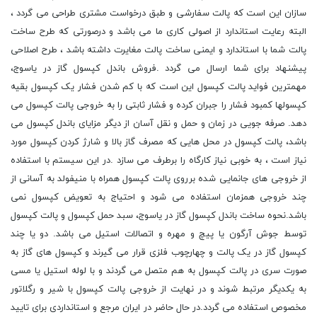
سازان این است که پالت سفارشی و طبق درخواست مشتری طراحی می گردد ،
البته رعایت استاندارد از اصولی کاری ما می باشد و درصورتی که طرح ساخت
پالت شما با استاندارد و ایمنی ساخت پالت مغایرت داشته باشد ، طرح اصلاحی
پیشنهاد برای شما ارسال می گردد .فروش باندل کپسول گاز در یاسوج،
مهمترین فواید پالت کپسول این است که با کم شدن فشار یک کپسول بقیه
کپسولها کمبود فشار را جبران کرده و فشار ثابتی را به خروجی پالت کپسول می
دهد. صرفه جویی در زمان و حمل و نقل آسان از دیگر مزایای باندل کپسول می
باشد، پالت کپسول در محل هایی که مصرف گاز بالا و شارژ کردن کپسول مورد
نیاز است ، به خوبی نیاز کارگاه را برطرف می سازد .در این سیستم با استفاده
از خروجی های جانمایی شده برروی پالت کپسول همراه با منیفولد به آسانی از
چند خروجی همزمان استفاده می شود و احتیاج به تعویض کپسول نمی
باشد.نحوه ساخت باندل کپسول گاز در یاسوج، سبد حمل کپسول و پالت کپسول
توسط جوش آرگون یا پیچ و مهره و اتصالات استیل می باشد. دو یا چند
کپسول گاز در یک پالت و چهارچوب فلزی قرار می گیرند و کپسول های گاز به
صورت سری در پالت کپسول به هم متصل می گردند و با لوله استیل یا مسی
به یکدیگر مرتبط شوند و در نهایت از خروجی پالت کپسول با شیر و رگلاتور
مخصوص استفاده می گردد.در حال حاضر در ایران مرجع و استانداردی برای تایید