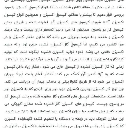
باشد. در این بخش از مقاله تلاش شده است که انواع کپسول اکسیژن را مورد
بررسی قرار دهیم تا بیشتر با عملکرد کپسول اکسیژن و همچنین انواع کپسول
اکسیژن آشنا شوید. کپسول های اکسیژن گاز فشرده شده و فروش باندل
کپسول گاز در یاسوج، همانطور که می دانید اتمسفر دارای بیست و یک درصد
اکسیژن و هفتاد و نه درصد نیتروژن می باشد که ما این مقدار اکسیژن را در
هوا تنفس می کنیم، اما کپسول گاز اکسیژن فشرده حاوی نود و نه درصد
اکسیژن خالص می باشد. نحوه تولید اکسیژن فشرده اینگونه است که تولید
کنندگان، اکسیژن را از اتمسفر می گیرند و آن را طی فرآیندی فشرده می کنند.
زمانی که گاز اکسیژن فشرده از کپسول خارج می شود ، فشار زیاد داخل کپسول
است که به آزاد شدن آن کمک می کند. انتشار فشار باعث ایجاد جریان
اکسیژن می شود که از طریق کانولا بینی یا ماسک، بیمار آن دریافت می کند.
این نوع گاز اکسیژن بهترین اکسیژن مورد نیاز برای افرادی که به اکسیژن نیاز
دارند است. مشخصات کپسول های اکسیژن گاز فشرده شده و پالت کپسول گاز
در یاسوج چیست. کپسول های اکسیژن گاز فشرده شده مخازن کوچکی می
باشند که از قبل متناسب با میزان اکسیژن مورد استفاده افراد شارژ می شوند.
این مخازن کوچک باید در رابطه با دستگاه یا تنظیم کننده نگهدارنده اکسیژن
که اکسیژن را در پالس ها تحویل می دهد، استفاده شود تا اکسیژن بیشتری در