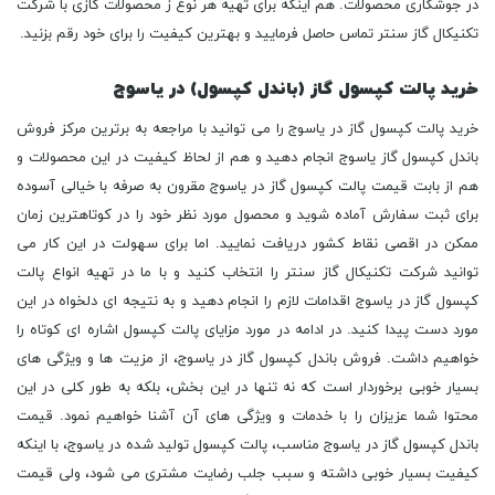
در جوشکاری محصولات. هم اینکه برای تهیه هر نوع ز محصولات گازی با شرکت
تکنیکال گاز سنتر تماس حاصل فرمایید و بهترین کیفیت را برای خود رقم بزنید.
خرید پالت کپسول گاز (باندل کپسول) در یاسوج
خرید پالت کپسول گاز در یاسوج را می توانید با مراجعه به برترین مرکز فروش
باندل کپسول گاز یاسوج انجام دهید و هم از لحاظ کیفیت در این محصولات و
هم از بابت قیمت پالت کپسول گاز در یاسوج مقرون به صرفه با خیالی آسوده
برای ثبت سفارش آماده شوید و محصول مورد نظر خود را در کوتاهترین زمان
ممکن در اقصی نقاط کشور دریافت نمایید. اما برای سهولت در این کار می
توانید شرکت تکنیکال گاز سنتر را انتخاب کنید و با ما در تهیه انواع پالت
کپسول گاز در یاسوج اقدامات لازم را انجام دهید و به نتیجه ای دلخواه در این
مورد دست پیدا کنید. در ادامه در مورد مزایای پالت کپسول اشاره ای کوتاه را
خواهیم داشت. فروش باندل کپسول گاز در یاسوج، از مزیت ها و ویژگی های
بسیار خوبی برخوردار است که نه تنها در این بخش، بلکه به طور کلی در این
محتوا شما عزیزان را با خدمات و ویژگی های آن آشنا خواهیم نمود. قیمت
باندل کپسول گاز در یاسوج مناسب، پالت کپسول تولید شده در یاسوج، با اینکه
کیفیت بسیار خوبی داشته و سبب جلب رضایت مشتری می شود، ولی قیمت