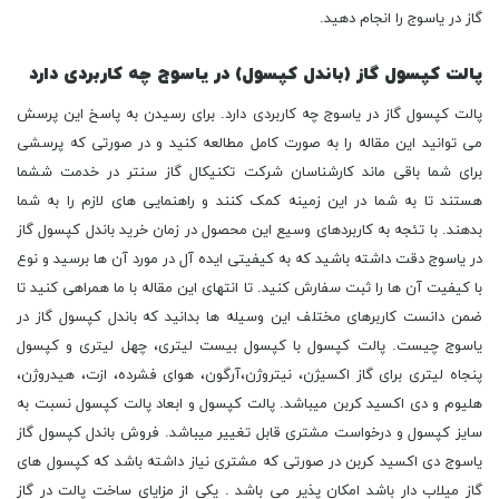
پالت کپسول گاز (باندل کپسول) در یاسوج چه کاربردی دارد
پالت کپسول گاز در یاسوج چه کاربردی دارد. برای رسیدن به پاسخ این پرسش
می توانید این مقاله را به صورت کامل مطالعه کنید و در صورتی که پرسشی
برای شما باقی ماند کارشناسان شرکت تکنیکال گاز سنتر در خدمت ششما
هستند تا به شما در این زمینه کمک کنند و راهنمایی های لازم را به شما
بدهند. با تئجه به کاربردهای وسیع این محصول در زمان خرید باندل کپسول گاز
در یاسوج دقت داشته باشید که به کیفیتی ایده آل در مورد آن ها برسید و نوع
با کیفیت آن ها را ثبت سفارش کنید. تا انتهای این مقاله با ما همراهی کنید تا
ضمن دانست کاربرهای مختلف این وسیله ها بدانید که باندل کپسول گاز در
یاسوج چیست. پالت کپسول با کپسول بیست لیتری، چهل لیتری و کپسول
پنجاه لیتری برای گاز اکسیژن، نیتروژن،آرگون، هوای فشرده، ازت، هیدروژن،
هلیوم و دی اکسید کربن میباشد. پالت کپسول و ابعاد پالت کپسول نسبت به
سایز کپسول و درخواست مشتری قابل تغییر میباشد. فروش باندل کپسول گاز
یاسوج دی اکسید کربن در صورتی که مشتری نیاز داشته باشد که کپسول های
گاز میلاب دار باشد امکان پذیر می باشد . یکی از مزایای ساخت پالت در گاز