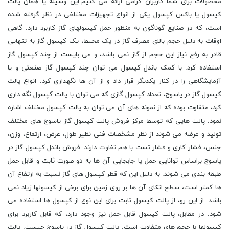
محصولات برای شما کاربران گرامی ارائه می کنیم.این وسیله یا همان پالت
کپسول یا باکس کپسول یکی از انواع تجهیزات مختلفی در نظر گرفته شده
است، که در صنایع گوناگون به منظور حمل کپسولهای گاز کاربرد دارد. گاهی
اوقات به دلیل حجم بالای مصرف گاز در یک محیط، یک کپسول گاز به تنهایی
قادر به رفع نیاز این حجم از گاز نمی باشد، و می بایست از چند کپسول گاز
استفاده کرد. با کمک باندل کپسول می توان چند کپسول گاز صنعتی و یا
آزمایشگاهی را در کنار یکدیگر قرار داد و از آن ها نگهداری کرد. انواع پالت
کپسول گاز در یاسوج، تعداد کپسول گازی که می توان با پالت کپسول نگه داری
کرد، متفاوت بوده که از نمونه های آن می توان به پالت کپسول مختلف اشاره
نمود. پالت هایی که توسط مرکز فروش پالت کپسول گاز یاسوج های مختلف
تولید و عرضه می شوند از نظر مشخصات فنی نظیر طول، عرض، ارتفاع، وزن،
جنس، فشار کاری و فشار تست با هم تفاوت دارند. فروش باندل کپسول گاز در
یاسوج براساس توانایی حمل یا جابجایی آن ها به دو صورت ثابت و قابل حمل
طبقه بندی می شوند. به دلیل این که قطر کپسول های گاز نسبت به ارتفاع آن
ها کمتر است، سطح اتکای آن ها بر روی زمین برای برخی از کپسولها زیاد نمی
باشد. از این رو، از پالت کپسول ثابت برای این نوع از کپسول ها استفاده می
شود. در مقابل، پالت کپسول قابل حمل نیز وجود دارد، که قابل کاربرد برای
کپسولها با حجم های متفاوت است. پالت کپسول گاز در یاسوج چیست. پالت