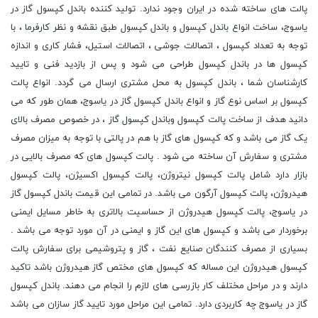
پالت های ساخته شده در ایران وجود ندارد. تولید کننده باندل کپسول گاز در
یاسوج، ساخت انواع باندل کپسول و باندل کپسول طبق نقشه و نظر کارفرما ، با
توجه به تعداد کپسول ، اتصالات جوشی ، اتصالات استیل، فشار کاری و اندازه
کپسول ها در باندل کپسول طراحی می شود و پس از بازدید فنی و تایید
کارشناسان شما ، باندل کپسول به محل مشتری ارسال می گردد. انواع پالت
کپسول بر اساس نوع گاز و انواع باندل کپسول گاز در یاسوج، همان طور که می
دانید هدف از ساخت پالت کپسول وباندل کپسول گاز ، در خصوص مصرف بالای
یک گاز می باشد و که کپسول های گاز با هم در پالتی با توجه به میزان مصرف
مشتری و سفارش آن ساخته می شود . پالت کپسول های که مصرف بالایی در
بازار دارد شامل پالت کپسول نیتروژن، پالت کپسول اکسیژن، پالت کپسول
هیدروژن، پالت کپسول آرگون می باشد. در تمامی این قیمت باندل کپسول گاز
در یاسوج، پالت کپسول هیدروژن از حساسیت بالاتری به خاطر مسایل ایمنی
برخوردار می باشد و کپسول های این گاز و ایمنی در آن مورد توجه می باشد .
بسیاری از مصرف کنندگان صنایع نفت ، گاز و پتروشیمی برای سفارش پالت
کپسول هیدروژن این مساله که کپسول های مختص گاز هیدروژن باشد تاکید
دارند و در مراحل مختلف کار بازرسی های لازم را انجام می دهند. باندل کپسول
گاز در یاسوج چه کاربردی دارد. تمامی این مراحل مورد تایید گاز سازان می باشد