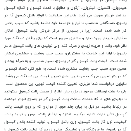
پالت کپسول در یاسوج، بر اساس درخواست مشتری برای انواع گازهای
هیدروژن، اکسیژن، نیتروژن، آرگون و مطابق با تعداد کپسول و اندازه کپسول
مد نظر خریدار صورت می گیرد. بنابر این میتوانید با انواع باندل کپسول گاز در
یاسوج، دستگاهی متناسب با نیاز و خواسته خود داشته باشید که سبب راحتی
کار شما شده است. زیرا در بسیاری از مراکز فروش پالت کپسول، امکان
سفارش خریدار وجود ندارد و مشتری مجبور است که برای یافتن دستگاه مورد
نظر خود، وقت و هزینه زیادی را صرف کند. ولی تولیدی های پالت کپسول ما در
یاسوج با ارائه این خدمات به مشتریان، سبب جلب رضایت و خشنودی ایشان
شده است. قیمت پالت کپسول گاز در یاسوج، بسیار مناسب و به صرفه بوده و
همین مورد سبب جلب رضایت مشتری شده است. به طور کلی تعداد کپسولی
که خریدار تعیین می کند، مهمترین عامل تعیین قیمت این دستگاه می باشد.
بنابراین درخواست شما عزیزان، تعیین کننده قیمت نهایی این محصول است.
ولی به علت نوسانات موجود در بازار، برای اطلاع از قیمت پالت کپسول میتوانید
با تولیدی های ما که خدمات ساخت پالت کپسول گاز در یاسوج انجام میدهند
در ارتباط باشید. در ذیل به بیان چند مورد از مواردی که بر روی قیمت پالت
کپسول تاثیر دارند، اشاره میکنیم. اندازه و ارتفاع پالت، عرض و تولید پالت،
کیفیت، نوع گاز پالت کپسول، وزن باندل کپسول. تولید کننده باندل کپسول
گاز در یاسوج، ما فروشگاه ها و نمایندگی هایی داریم که تولید پالت کپسول را