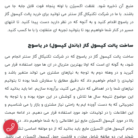
منبع آن ذخیره شود. غلظت اکسیژن با لوله پنجاه فوت قابل جابه جا می
باشند. با ما در شرکت تکنیکال گاز سنتر می توانید برای خرید پالت کپسول گاز
در یاسوج اقدام کنید و به آنچه که در نظر دارید دست پیدا کنید. تا انتهای
مسیر در کنار شما خواهیم بود تا بتوانید تجربه ای متفاوت را با ما کسب کنید.
ساخت پالت کپسول گاز (باندل کپسول) در یاسوج
ساخت پالت کپسول گاز در یاسوج که در شرکت تکنیکال گاز سنتر انجام می
شود، به گونه ای است که اولا بهترین متریال در ان ها مورد استفاده قرار می
گیرید و در وهله دوم به توجه به نیازهای مشتری می تواند متغیر باشد و
تولیدی را انجام خواهیم داد که دقیق مطابق با سفارش شما بوده تا بتوانیم
نیازهای شما را در اهدافی که دنبال می کنید، برآروده سازیم. اما باید بدانید که
این موضوع نتیجه سال ها تلاش و کوشش در این حوزه بوده و با توجه به
تجربیاتی که به دست آورده ایم به راحتی نیاز مشتری و بازار را می شناسیم و
این اطلاعات را در تولیدات خود مورد استفاده قرار می دهیم. در ادامه مبحث
بالا در مورد کپسول اکسیژن مایع نیز اطلاعاتی را به شما خواهیم داد. در رابطه با
تمام کپسول های اکسیژن مایع باید بدانید که از دو مولفه اساسی تشکیل می
شوند این دو مؤلفه شامل مخزن و قابلیت حمل کپسول اکسیژن می باشد.