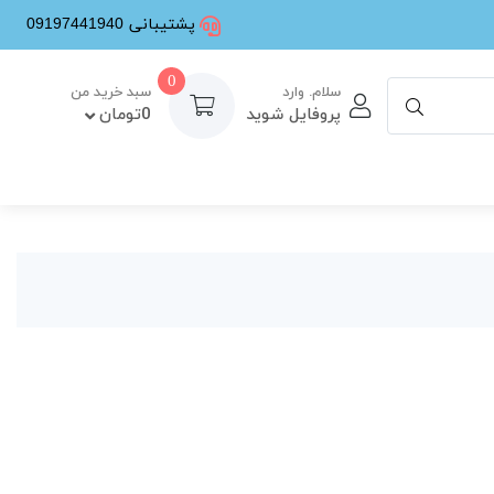
پشتیبانی 09197441940
0
سلام. وارد
سبد خرید من
پروفایل شوید
0تومان