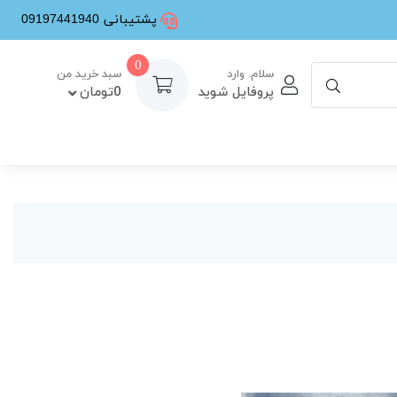
پشتیبانی 09197441940
0
سلام. وارد
سبد خرید من
پروفایل شوید
0تومان