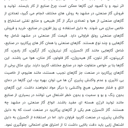
اثر نبود و یا کمبود این گازها ممکن است چرخ صنایع از کار بایستد. تولید و
فروش گاز صنعتی در مشهد به روش های مختلف انجام می گیرد، تعدادی از
گازهای صنعتی از هوا و تعدادی دیگر از گاز طبیعی و منابع نفتی استخراج و
خالص سازی می شوند. به دلیل استفاده ی روز افزون در صنایع، خرید و فروش
گازهای صنعتی رونق فراوانی دارد. قیمت گاز صنعتی در مشهد شامل چه
گازهایی و چند نوع هستند. گازهای صنعتی یا همان گاز های پرکاربرد در صنایع،
شامل گازهایی مانند گاز اکسیژن، گاز نیتروژن، گاز آرگون، گاز رادون، گاز
کریپتون، گاز نئون، گاز هیدروژن، گاز فلوئور، گاز متان، هوا می باشند. این
گازها بنا بر خواص متفاوت خود در صنایع مختلف کاربرد دارند. برای مثال برخی از
گازهای پرکاربرد در صنعت جز گازهای نجیب هستند، مانند هلیوم، از خاصیت
بی تاثیری و عدم واکنش پذیری آن ها می توان بهره برد، این گازها در دمای
اتاق و فشار معمولی هیچ واکنشی با دیگر مواد نخواهند داشت. این گازهای
بدون رنگ و بو و سمیت و بدون خطر اشتعال می توانند در بسیاری از صنایع
مانند تولید انرژی هسته ای مفید باشند. انواع گاز صنعتی در مشهد چه
هستند. گاز اکسیژن هم یکی از گازهای پرکاربرد در صنعت است که به دلیل
واکنش پذیری، در صنعت کاربرد فراوان دارد. اما در استفاده از اکسیژن به دلیل
اشتعال زایی باید دقت بالایی داشت تا از احتراق های احتمالی جلوگیری نمود.