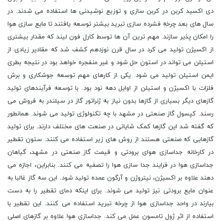
دی اکسید کربن در کربن سازی و توزیع نوشیدنی ها استفاده می شدند. در
سال های بعد چرخه فشرده سازی تبرید بیشتر توسعه یافتند تا مایع سازی هوا
را امکان پذیر سازند. مهم ترین آن ها توسط کارل فون لیند که مقدار بیشتری
از اکسیژن تولید می کرد در سال قرن نوزدهم کشف شد که مقادیر زیادی از
استیلن می تواند در استون حل شود و غیر منفجره خواهد بود در نتیجه بطری
ایمن استیلن تولید می شود. یکی از کارهای مهم توسعه جوشکاری و برش
فلزات با اکسیژن و استیلن از اوایل دهه نود بود. با توسعه فرآیندهای تولید
گازهای دیگر بسیاری از گازها بدون نیاز به ژنراتور گاز در سیلندر به فروش می
رسند. کپسول گاز صنعتی در مشهد با چه تکنولوژی تولید می شوند. همانطور
که گفته شد این گازها کمک شایانی در صنعت های مختلف دارند. برای تولید
گازهایی که صنعتی هستند از روش های زیر استفاده می کنند. ستون تقطیر
در کارخانه جداسازی هوای برودتی و قیمت گاز صنعتی در مشهد، گیاهان
جداسازی هوا در فرایند جدا سازی هوا را تصفیه می کنند. بنابراین، اجازه می
دهند علاوه بر اکسیژن، نیتروژن و آرگون عمده تولید شود. این سه گاز غالبا به
عنوان مایع برودتی نیز تولید می شوند. برای اینکه دمای تقطیر را به دست
بیارند در واحد جداسازی هوا از چرخه تبرید استفاده می کنند. این تقطیر با
استفاده از اثر ژول تامسون عمل می کند. جداسازی هوا علاوه بر گازهای اصلی