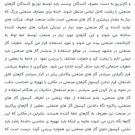
و کارتریج به دست مصرف کنندگان برسند، باید توسط توزیع کنندگان گازهای
صنعتی با رعایت کامل ایمنی منتقل شوند. البته برای مصارف صنعتی بزرگ که
نیاز به مقدار بیشتری از گاز های صنعتی است مانند صنعت فولاد، شرکت های
تولید کننده ی گاز صنعتی مورد نیاز در نزدیکی شرکت های مصرف کننده
ساخته می شوند و این گازهای مورد نیاز در صنعت توسط خط لوله به
کارخانجات صنعتی برده می شوند و مورد استفاده قرار می گیرند. خطرات گاز
صنعتی در مشهد چیست. در موقع استفاده از سیلندر گاز های صنعتی باید
ایمنی لازم را رعایت کرد و خطرات مختلف را بررسی نمود. در ادامه به بعضی از
خطرات احتمالی که باید حذف گردند اشاره می شود. جلوگیری از سقوط سیلندر،
قرار نگرفتن سیلندر گاز های صنعتی واکنش پذیر در کنار سیلندر گازهای قابل
اشتعال، قرار ندادن کپسول گازهای صنعتی در مکانی با تهویه ی نامناسب ،دقت
در نحوه ی باز کردن شیر سیلندر ، عدم استعمال دخانیات در هنگام استفاده از
گاز های صنعتی، عدم استفاده از مواد روغنی در اطراف کپسول گاز های
صنعتی، پاکیزه نگه داشتن کپسول گاز های صنعتی. بعضی از گازهای پرکاربرد
در صنعت نیز معروف به گازهای خفه کننده هستند. بنابراین در مکانی که این
گازها نگه داری می شوند علاوه بر اینکه باید تهویه ی مناسبی داشته باشد باید
نشتی کپسول حاوی گاز های صنعتی نیز همواره بررسی گردد. درست است که