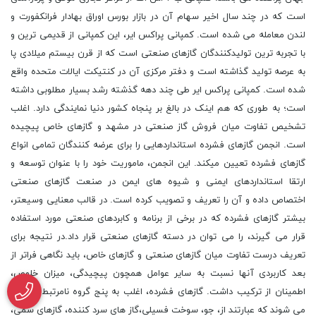
است که در چند سال اخیر سهام آن در بازار بورس اوراق بهادار فرانکفورت و
لندن معامله می شده است. کمپانی پراکس ایر، این کمپانی از قدیمی ترین و
با تجربه ترین تولیدکنندگان گازهای صنعتی است که از قرن بیستم میلادی پا
به عرصه تولید گذاشته است و دفتر مرکزی آن در کنتیکت ایالات متحده واقع
شده است. کمپانی پراکس ایر طی چند دهه گذشته رشد بسیار مطلوبی داشته
است؛ به طوری که هم اینک در بالغ بر پنجاه کشور دنیا نمایندگی دارد. اغلب
تشخیص تفاوت میان فروش گاز صنعتی در مشهد و گازهای خاص پیچیده
است. انجمن گازهای فشرده استانداردهایی را برای عرضه کنندگان تمامی انواع
گازهای فشرده تعیین میکند. این انجمن، ماموریت خود را با عنوان توسعه و
ارتقا استانداردهای ایمنی و شیوه های ایمن در صنعت گازهای صنعتی
اختصاص داده و آن را تعریف و تصویب کرده است. در قالب معنایی وسیعتر،
بیشتر گازهای فشرده که در برخی از برنامه و کابردهای صنعتی مورد استفاده
قرار می گیرند، را می توان در دسته گازهای صنعتی قرار داد.در نتیجه برای
تعریف درست تفاوت میان گازهای صنعتی و گازهای خاص، باید نگاهی فراتر از
بعد کاربردی آنها نسبت به سایر عوامل همچون پیچیدگی، میزان خلوص،
اطمینان از ترکیب داشت. گازهای فشرده، اغلب به پنج گروه نامرتبط تقسیم
می شوند که عبارتند از، جو، سوخت فسیلی،گاز های سرد کننده، گازهای سمی،