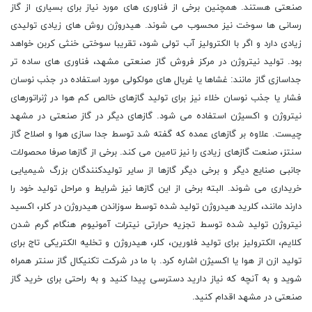
صنعتی هستند. همچنین برخی از فناوری های مورد نیاز برای بسیاری از گاز
رسانی ها سوخت نیز محسوب می شوند. هیدروژن روش های زیادی تولیدی
زیادی دارد و اگر با الکترولیز آب تولی شود، تقریبا سوختی خنثی کربن خواهد
بود. تولید نیتروژن در مرکز فروش گاز صنعتی مشهد، فناوری های ساده تر
جداسازی گاز مانند: غشاها یا غربال های مولکولی مورد استفاده در جذب نوسان
فشار یا جذب نوسان خلاء نیز برای تولید گازهای خالص کم هوا در ژنراتورهای
نیتروژن و اکسیژن استفاده می شود. گازهای دیگر در گاز صنعتی در مشهد
چیست. علاوه بر گازهای عمده که گفته شد توسط جدا سازی هوا و اصلاح گاز
سنتز، صنعت گازهای زیادی را نیز تامین می کند. برخی از گازها صرفا محصولات
جانبی صنایع دیگر و برخی دیگر گازها از سایر تولیدکنندگان بزرگ شیمیایی
خریداری می شوند. البته برخی از این گازها نیز شرایط و مراحل تولید خود را
دارند مانند، کلرید هیدروژن تولید شده توسط سوزاندن هیدروژن در کلر، اکسید
نیتروژن تولید شده توسط تجزیه حرارتی نیترات آمونیوم هنگام گرم شدن
کلایم، الکترولیز برای تولید فلورین، کلر، هیدروژن و تخلیه الکتریکی تاج برای
تولید ازن از هوا یا اکسیژن اشاره کرد. با ما در شرکت تکنیکال گاز سنتر همراه
شوید و به آنچه که نیاز دارید دسترسی پیدا کنید و به راحتی برای خرید گاز
صنعتی در مشهد اقدام کنید.