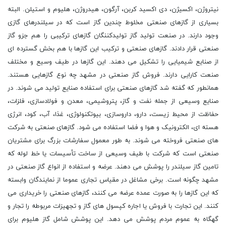
نیتروژن، اکسیژن، دی اکسید کربن، آرگون، هیدروژن، هلیوم و استیلن. البته
بسیاری از گازهای صنعتی مخلوط چندین گاز است که در سیلندرهای گازی
وجود دارند. در صنعت تولید گاز تولیدکننگان گازهای ترکیبی را هم جزو گاز
صنعتی قرار دادند. گازهای صنعتی و ترکیب این گازها با هم بخش گسترده ای
از صنایع شیمیایی را تشکیل می دهند. این گازها در طیف وسیع و مختلف
صنعت کارایی دارند. فروش گاز صنعتی در مشهد چه نوع گازهایی هستند.
همانطور که گفته شد گازهای صنعتی برای استفاده صنایع تولید می شوند. در
صنایع وسیعی از جمله نفت و گاز، پتروشیمی، معدن و فولادسازی، فلزات،
حفاظت از محیط زیست، دارو، داروسازی، بیوتکنولوژی، غذا، آب، کود، انرژی
هسته ای، الکترونیک و هوا و فضا استفاده می شود. گازهای صنعتی به شرکت
های صنعتی فروخته می شوند. به طور معمول سفارشات بزرگ برای مشتریان
صنعتی است که شرکت با طیف وسیعی از ساخت تأسیسات یا خط لوله که
تامین گاز سیلندر را پوشش می دهند. عرضه و استفاده از انواع گاز صنعتی در
مشهد چگونه است. برخی مشاغل در مقیاس تجاری عموما از نمایندگان وابسته
که این گازها را به صورت عمده عرضه می کنند، گازهای صنعتی را خریداری می
کنند. این تجارت با فروش یا اجاره کپسول های گاز و تجهیزات مربوطه را تجار و
گهگاه به عموم مردم پوشش می دهد. این پوشش شامل گاز هلیوم برای