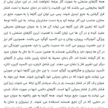
همه گازهای صنعتی به صورت گاز عرضه نخواهند شد. در این میان برخی از
گازها بخارهایی می باشند که این قابلیت را دارند در دمای محیط با تحت فشار
قرار گرفتن به مایع تبدیل شوند. پس می توان این گازها را به صورت مایع در
مخازن مناسب این کار عرضه کرد و به دست مشتریان رساند. به این نکته توجه
کنید که تغییر فاز این گازها می تواند آن ها را به عنوان مبردهای محیطی
مفید کرده و در آن ها می توان گفت با اهمیت ترین گازهای صنعتی با این
ویژگی آمونیاک، پروپان، بوتان و دی اکسید گوگرد می باشند. همچنین کلر نیز
از این خاصیت پیروی می کند، اما سمیت بالایی را دارد، همچنین خورندگی نیز
در آن ها وجود دارد و واکنشی هستند به همین سبب تا به حال به عنوان مبرد
به کار گرفته نشده اند. اگر دمای محیط به اندازه پایین باشد برخی از گازهای
دیگر این تغییر فاز را نشان می دهند. این شامل اتیلن، دی اکسید کربن، اتان،
اکسید نیتروژن و هگزافلورید گوگرد است. با این حال این گازها تنها در صورتی
می توانند مایع شوند که در دمای بحرانی خود نگهداری شوند. همه این مواد به
عنوان یک گاز در فشار دویست بار در یک سیلندر گازی ارائه می شوند، زیرا این
فشار بالاتر از فشار بحرانی آنها است. گازهای دائمی تنها در صورت خنک شدن
می توانند به صورت مایع عرضه شوند. همه گازها به طور باالقوه به عنوان مبرد
در دمایی که در آن مایع هستند استفاده می شوند. از نیتروژن و متان به