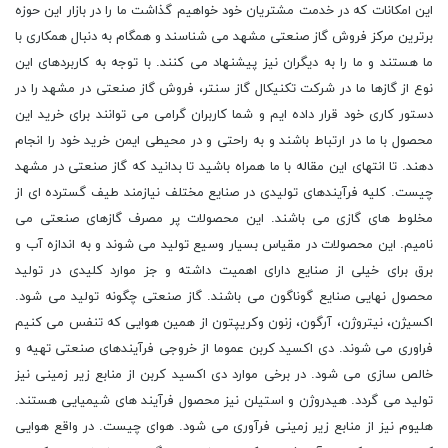
این امکانات که در خدمت مشتریان خود خواهیم گذاشت ما را در بازار این حوزه
برترین مرکز فروش گاز صنعتی مشهد می شناسند و همگام به دنبال همکاری با
ما هستند و ما را به دیگران نیز پیشنهاد می کنند. با توجه به کاربردهای این
نوع از گازها ما در شرکت تکنیکال گاز سنتر، فروش گاز صنعتی در مشهد را در
دستور کاری خود قرار داده ایم و شما کاربران گرامی می توانند برای خرید این
محصول با ما در ارتباط باشند و به راحتی و در محیطی ایمن خرید خود را انجام
دهند. تا انتهای این مقاله با ما همراه باشید تا بدانید که گاز صنعتی در مشهد
چیست. کلیه فرآیندهای تولیدی در صنایع مختلف نیازمند طیف گسترده ای از
مخلوط های گازی می باشند. این محصولات پر مصرف گازهای صنعتی می
نامیم. این محصولات در مقیاس بسیار وسیع تولید می شوند و به اندازه آب و
برق برای خیلی از صنایع دارای اهمیت داشته و جز موارد کلیدی در تولید
محصول نهایی صنایع گوناگون می باشند. گاز صنعتی چگونه تولید می شود.
اکسیژن، نیتروژن، آرگون، زنون وکریپتون از همین هوایی که تنفس می کنیم
فراوری می شوند. دی اکسید کربن عموما از خروجی فرآیندهای صنعتی تهیه و
خالص سازی می شود. در برخی موارد دی اکسید کربن از منابع زیر زمینی نیز
تولید می گردد. هیدروژن و استیلن نیز محصول فرآیند های شیمیایی هستند.
هلیوم نیز از منابع زیر زمینی فرآوری می شود. هوای چیست. در واقع هوایی