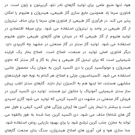
هوا، تنها منبع علمی برای تولید گازهای نادر نئو، کریپتون و زنون است. در
فناوری سرما زاد همچنین مایع سازی گاز طبیعی، هیدروژن و هلیوم را امکان
پذیر می کند. در فرآوری گاز طبیعی از فناوری های سرما زا برای حذف نیتروژن
از گاز طبیعی در واحد رد نیتروژن استفاده می شود. برای صرفه اقتصادی در
تولید هلیوم از گاز طبیعی که در میدان های گازهای طبیعی حاوی هلیوم
استفاده می شود. تولید گاز سنتز در گاز صنعتی در مشهد چه کاربردی دارد.
دیگر فناوری اصلی تولید در صنعت، اصلاح است. اصلاح بخار یک فرایند
شیمیایی است که برای تبدیل گاز طبیعی و بخار به گاز و گاز سنتز که حاوی
هیدروژن و مونوکسید کربن با دی اکسید کربن به عنوان یک محصول جانبی
استفاده می شود. اکسیداسیون جزئی و اصلاح، هر کدام به نوبه خود فرایندهای
مشابهی هستند، اما اینها هم به اکسیژن نیاز دارند. گازهای سنتز اغلب پیش
ساز سنتز شیمیایی آمونیاک یا متانول نیز هستند. تولید دی اکسید کربن در
فروش گاز صنعتی در مشهد، دی اکسید کربنی که تولید می شود گازی اسیدی
است و بیشتر با تیمار پلی آمین ها (برخی ویژگی های کمی، کیفی و طول عمر
گل های شاخه) حذف می شود. دی اکسید کربن جدا شده به طور باالقوه می
تواند به مخزن جذب کربن ترشح شود یا برای بهبود بازیابی روغن استفاده شود.
جدا سازی هوا و فن آوری های اصلاح هیدروژن، سنگ بنای صنعت گازهای