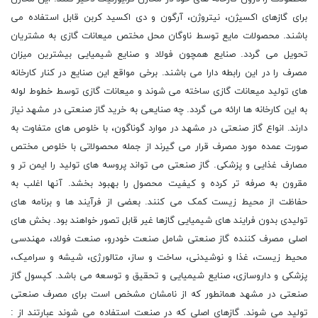
برای گازهای اکسیژن، نیتروژن، آرگون و دی اکسید کربن قابل استفاده می
باشند. محصولات مایع توسط ناوگان محل مختص میعانات گازی به مشتریان
تحویل می گردد. صنایع همچون فولاد و صنایع شیمیایی بیشترین میزان
مصرف را در این رابطه دارا می باشند. برخی مواقع این صنایع در کنار کارخانه
های تولید میعانات گازی ساخته می شوند و میعانات گازی توسط خطوط لوله
به این کارخانه ها ارائه می گردد. چه صنایعی به خرید گاز صنعتی در مشهد نیاز
دارند. انواع گاز صنعتی در مشهد در موارد گوناگون، با خلوص های متفاوت به
صورت عمده مورد مصرف قرار می گیرند از جمله محصولاتی با خلوص مختص
مصارف غذایی و پزشکی. گاز صنعتی می تواند پروسه های تولید را ایمن تر و
مقرون به صرفه تر کرده و کیفیت محصول را بهبود بخشد. آنها اغلب به
حفاظت از محیط زیست کمک می کنند. بعضی از فرآیند ها و برنامه های
تولیدی بدون فرایند های شیمیایی گازها غیر قابل تصور خواهند بود. بخش های
اصلی مصرف کننده گاز صنعتی شامل صنعت خودرو، صنعت فولاد، مهندسی
محیط زیست، غذا و نوشیدنی، ساخت و ساز، متالورژی، شیشه و سرامیک،
پزشکی و داروسازی، صنایع شیمیایی و تحقیق و توسعه می باشد. کپسول گاز
صنعتی در مشهد همانطور که از نامشان مشخص است برای مصرف صنعتی
تولید می شوند. گازهای اصلی که در صنعت استفاده می شوند عبارتند از :