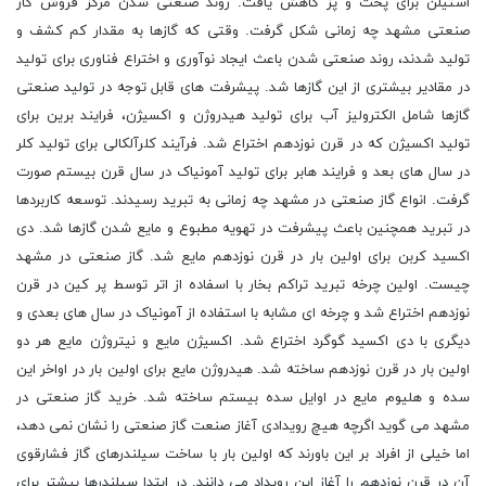
استیلن برای پخت و پز کاهش یافت. روند صنعتی شدن مرکز فروش گاز
صنعتی مشهد چه زمانی شکل گرفت. وقتی که گازها به مقدار کم کشف و
تولید شدند، روند صنعتی شدن باعث ایجاد نوآوری و اختراع فناوری برای تولید
در مقادیر بیشتری از این گازها شد. پیشرفت های قابل توجه در تولید صنعتی
گازها شامل الکترولیز آب برای تولید هیدروژن و اکسیژن، فرایند برین برای
تولید اکسیژن که در قرن نوزدهم اختراع شد. فرآیند کلرآلکالی برای تولید کلر
در سال های بعد و فرایند هابر برای تولید آمونیاک در سال قرن بیستم صورت
گرفت. انواع گاز صنعتی در مشهد چه زمانی به تبرید رسیدند. توسعه کاربردها
در تبرید همچنین باعث پیشرفت در تهویه مطبوع و مایع شدن گازها شد. دی
اکسید کربن برای اولین بار در قرن نوزدهم مایع شد. گاز صنعتی در مشهد
چیست. اولین چرخه تبرید تراکم بخار با اسفاده از اتر توسط پر کین در قرن
نوزدهم اختراع شد و چرخه ای مشابه با استفاده از آمونیاک در سال های بعدی و
دیگری با دی اکسید گوگرد اختراع شد. اکسیژن مایع و نیتروژن مایع هر دو
اولین بار در قرن نوزدهم ساخته شد. هیدروژن مایع برای اولین بار در اواخر این
سده و هلیوم مایع در اوایل سده بیستم ساخته شد. خرید گاز صنعتی در
مشهد می گوید اگرچه هیچ رویدادی آغاز صنعت گاز صنعتی را نشان نمی دهد،
اما خیلی از افراد بر این باورند که اولین بار با ساخت سیلندرهای گاز فشارقوی
آن در قرن نوزدهم را آغاز این رویداد می دانند. در ابتدا سیلندرها بیشتر برای