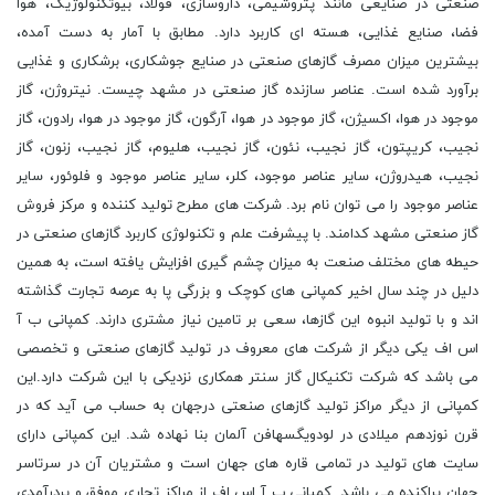
صنعتی در صنایعی مانند پتروشیمی، داروسازی، فولاد، بیوتکنولوژیک، هوا
فضا، صنایع غذایی، هسته ای کاربرد دارد. مطابق با آمار به دست آمده،
بیشترین میزان مصرف گازهای صنعتی در صنایع جوشکاری، برشکاری و غذایی
برآورد شده است. عناصر سازنده گاز صنعتی در مشهد چیست. نیتروژن، گاز
موجود در هوا، اکسیژن، گاز موجود در هوا، آرگون، گاز موجود در هوا، رادون، گاز
نجیب، کریپتون، گاز نجیب، نئون، گاز نجیب، هلیوم، گاز نجیب، زنون، گاز
نجیب، هیدروژن، سایر عناصر موجود، کلر، سایر عناصر موجود و فلوئور، سایر
عناصر موجود را می توان نام برد. شرکت های مطرح تولید کننده و مرکز فروش
گاز صنعتی مشهد کدامند. با پیشرفت علم و تکنولوژی کاربرد گازهای صنعتی در
حیطه های مختلف صنعت به میزان چشم گیری افزایش یافته است، به همین
دلیل در چند سال اخیر کمپانی های کوچک و بزرگی پا به عرصه تجارت گذاشته
اند و با تولید انبوه این گازها، سعی بر تامین نیاز مشتری دارند. کمپانی ب آ
اس اف یکی دیگر از شرکت های معروف در تولید گازهای صنعتی و تخصصی
می باشد که شرکت تکنیکال گاز سنتر همکاری نزدیکی با این شرکت دارد.این
کمپانی از دیگر مراکز تولید گازهای صنعتی درجهان به حساب می آید که در
قرن نوزدهم میلادی در لودویگسهافن آلمان بنا نهاده شد. این کمپانی دارای
سایت های تولید در تمامی قاره های جهان است و مشتریان آن در سرتاسر
جهان پراکنده می باشد. کمپانی ب آ اس اف از مراکز تجاری موفق و پردرآمدی