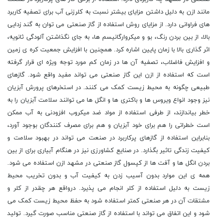
مانند ازن به دلیل داشتن مزایای بیشتر نسبت به کلرزنی آب برای تصفیه کاربرد
های فراوانی دارد. از مزایای روش استفاده از گاز صنعتی می توان به گند زدایی
بالا، از بین بردن رنگ، بو و میکروارگانیسم ها، به جای نگذاشتن آلودگی ثانویه،
اثر گذاری بالا با زمان پایین اشاره کرد. همچنین با افزایش جمعیت کره ی زمین
و افزایش فاضلاب، تصفیه آن ها در زمان کم مورد توجه ویژه ای قرار گرفته
است که استفاده از ازن این گاز صنعتی می تواند مفید واقع شود. گازهای
طبیعی چگونه به محیط زیست کمک می کنند. در استخرهای پرورش آبزیان
نیز وجود انواع ویروس ها و باکتری ها و انگل ها می توانند سلامت آبزیان را به
خطر بیاندازند، از طرفی استفاده از مواد ضد میکروب افزودنی به آب ممکن
است خطراتی را هم برای خود آبزیان و هم برای مصرف کنندگان بوجود آورد،
بنابراین استفاده از گازهای پرکاربرد در صنعت می تواند در بهبود سلامت و
کیفیت زندگی تاثیر بگذارد. در صنایع کشاورزی نیز در هنگام آبیاری برای از بین
بردن انگل ها و آفت ها از کپسول گاز صنعتی در مشهد ازن استفاده می شود.
همه ی این موارد بدون آسیب زدن به کیفیت آب و بدون تخریب محیط
زیست به دلیل استفاده از کلر انجام می پذیرد. درواقع هر چقدر از کلر و
مشتقات آن در هر صنعتی کمتر استفاده شود به حفظ محیط زیست کمک می
شود و این اتفاق می تواند با استفاده از گاز صنعتی مناسب صورت گیرد. تولید