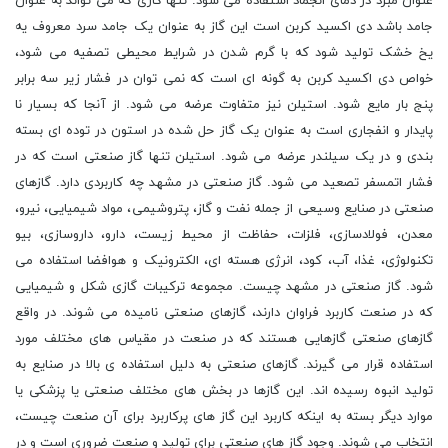
عنوان مبرد در دمای انجماد استفاده می شود. تنها گازی که می تواند به عنوان
جامد باشد دی اکسید کربن است این گاز به عنوان یک جامد سرد معروف یه
یخ خشک تولید شود که با گرم شدن در شرایط محیطی تصفیه می شود،
خواص دی اکسید کربن به گونه ای است که نمی توان در فشار زیر سه برابر
پنج بار مایع شود. استیلن نیز متفاوت عرضه می شود. از آنجا که بسیار نا
پایدار و انفجاری است به عنوان یک گاز حل شده در استون در توده ای بسته
بندی و در یک سیلندر عرضه می شود. استیلن تنها گاز صنعتی است که در
فشار اتمسفر تصعید می شود. گاز صنعتی در مشهد چه کاربردی دارد. گازهای
صنعتی در صنایع وسیعی از جمله نفت و گاز، پتروشیمی، مواد شیمیایی، نیرو،
معدن، فولادسازی، فلزات، حفاظت از محیط زیست، دارو، داروسازی، بیو
تکنولوژی، غذا، آب، کود، انرژی هسته ای، الکترونیک و هوافضا استفاده می
شود. گاز صنعتی در مشهد چیست. مجموعه ترکیبات گازی شکل و شیمیایی
که در صنعت کاربرد فراوان دارند، گازهای صنعتی نامیده می شوند. در واقع
گازهای صنعتی گازهایی هستند که در صنعت در مقیاس های مختلف مورد
استفاده قرار می گیرند. گازهای صنعتی به دلیل استفاده ی بالا در صنایع به
تولید انبوه رسیده اند. این گازها در بخش های مختلف صنعتی یا پزشکی یا
موارد دیگر بسته به اینکه کاربرد این گاز های پرکاربرد برای آن صنعت چیست،
انتخاب می شوند. وجود گاز های صنعتی برای تولید و صنعت ضروری است و در