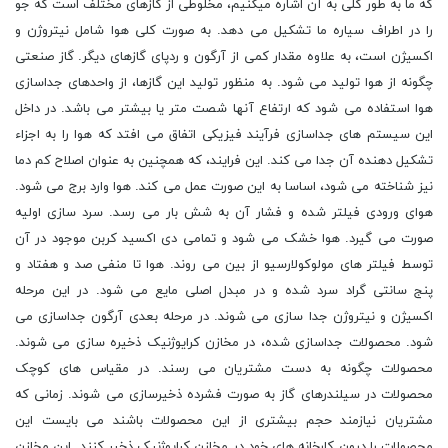
که ما به طور کلی به آن اشاره میکنیم، مخلوطی از گازهای مختلف است که جو
را در اطراف سیاره ما تشکیل می دهد. به صورت کلی هوا شامل نیتروژن و
اکسیژن است، به علاوه مقدار کمی از آرگون و ردپای گازهای دیگر. گاز صنعتی
چگونه از هوا تولید می شود. به منظور تولید این گازها، از واحدهای جداسازی
هوا استفاده می شود که ارتفاع آنها شصت متر یا بیشتر می باشد. در داخل
این سیستم های جداسازی فرآیند فیزیکی اتفاق می افتد که هوا را به اجزاء
تشکیل دهنده آن جدا می کند. این فرایند، که همچنین به عنوان اصلاح کم دما
نیز شناخته می شود، اساسا به این صورت عمل می کند. هوا وارد برج می شود.
هوای ورودی فیلتر شده و فشار آن به شش بار می رسد. سرد سازی اولیه
صورت می گیرد. هوا خشک می شود و تمامی دی اکسید کربن موجود در آن
توسط فیلتر های مولوکولارسیو از بین می روند. هوا تا منفی صد و هفتاد و
پنج سانتی گراد سرد شده و در مبدل اصلی مایع می شود. در این مرحله
اکسیژن و نیتروژن جدا سازی می شوند. در مرحله بعدی آرگون جداسازی می
شود. محصولات جداسازی شده، در مخازن کرایوژنیک ذخیره سازی می شوند.
محصولات چگونه به دست مشتریان می رسند. در مقیاس های کوچک
محصولات در سیلندرهای گاز به صورت فشرده ذخیرسازی می شوند. زمانی که
مشتریان نیازمند حجم بیشتری از این محصولات باشند می بایست این
محصولات را درون کارخانه های خود در مخازن کرایوژنیک ذخیر کنند. این مخازن