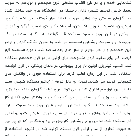
شناسایی شده و یا در طی انقلاب صنعتی قرن هجدهم و نوزدهم به صورت
نسبتا خالص توسط شیمی دانان برجسته در آزمایشگاه های خود ساخته شده
اند. گازهای صنعتی چه زمانی مورد استفاده قرار گرفتند. دی اکسید کربن،
هیدروژن، اکسید نیتروژن، اکسیژن، آمونیاک، کلر، دی اکسید گوگرد و گازهای
سوختی در قرن نوزدهم مورد استفاده قرار گرفتند. این گازها عمدتاً در غذا،
تبرید، دارو و سوخت روشنایی استفاده می شد. به عنوان مثالآب گازدار از اواخر
قرن هجدهم و از نظر تجاری از سال های بعد ساخته شد و مورد استفاده قرار
گرفت. کلر برای سفید کردن منسوجات برای اولین بار در قرن هجدهم استفاده
شد. اکسید نیتروژن اولین بار برای بیهوشی در دندان پزشکی در قرن نوزدهم
استفاده شد. در این زمان اغلب گازها برای استفاده فوری در واکنش های
شیمیایی تولید می شدند. نمونه ای قابل توجه از ژنراتور دستگاه کیپس است
که در قرن نوزدهم اختراع شد و می تواند برای تولید گازهای مانند، نیتروژن،
سولفید هیدروژن، کلر، استیلن و دی اکسید کربن با واکنش های تکامل گاز
ساده مورد استفاده قرار گیرد. استیلن از اواخر قرن نوزدهم به صورت تجاری
تولید شد و از ژنراتورهای استیلن در همان سال ها برای تولید پخت و روشنایی
گاز استفاده شد، اما برق برای روشنایی کاربردی تر بود و هنگامی که ال پی جی
به صورت تجاری از سال اوایل قرن بیستم تولید شد در نتیجه استفاده از