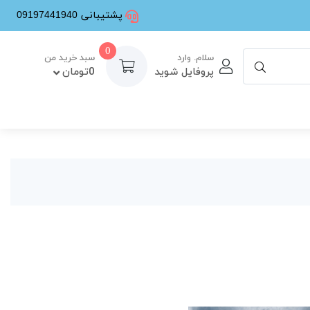
پشتیبانی 09197441940
0
سلام. وارد
سبد خرید من
پروفایل شوید
0تومان