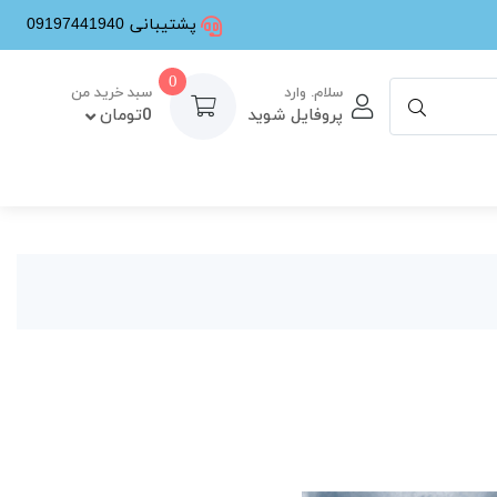
پشتیبانی 09197441940
0
سلام. وارد
سبد خرید من
پروفایل شوید
0تومان