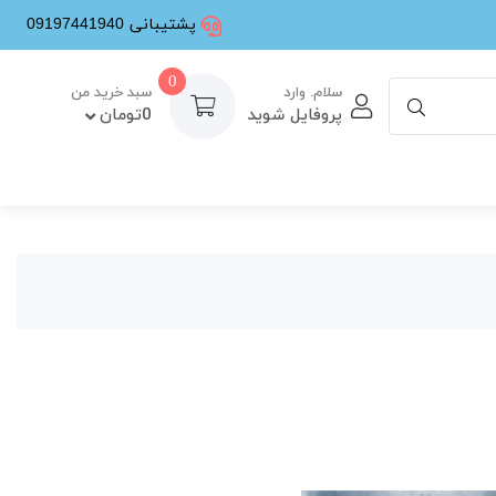
پشتیبانی 09197441940
0
سلام. وارد
سبد خرید من
پروفایل شوید
0تومان