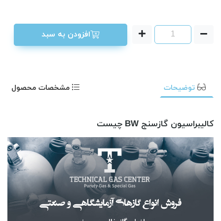
افزودن به سبد
توضیحات
مشخصات محصول
کالیبراسیون گازسنج BW چیست