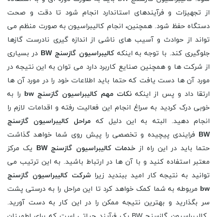
از تجهیزات و فرآیندهای استاندارد انجام شود تا دقت و صحت
دستگاه حفظ شود. همچنین، انجام کالیبراسیون به صورت منظم می
تواند از حوادث و آسیب های ناشی از اندازه گیری نادرست گازها
جلوگیری کند. با توجه به اینکه
کالیبراسیون گازسنج BW
در بسیاری
از شرکت ها و همچنین صنایع کاربرد دارد می توان به این نتیجه در
مورد آن ها دست یافت که حتما باید اطلاعات خود را در مورد آن ها
ارتقا داد و پس از اینکه
نکات مهم کالیبراسیون گازسنج bw
را به
خوبی درک کردید به سراغ انجام این فعالیت رفته و اقدامات لازم را
انجام دهید. البته به این دلیل که
مراحل کالیبراسیون گازسنج
BW
فرایندی پیچیده و تخصصی را پیش روی شما خواهد گذاشت
حتما باید در این راه از
خدمات کالیبراسیون گازسنج BW
یک مرکز
معتبر استفاده کنید و با آن ها در ارتباط باشید. به این ترتیب می
توانید به نتیجه کار امید ببندید زیرا
شرکت کالیبراسیون گازسنج
bw
مربوطه به شما کمک خواهد کرد تا این مراحل را به درستی پشت
سر بگذارید و بهترین نتیجه ممکن را در این کار به دست آورید.
کالیبراسیون گازسنج BW یک فرآیند حیاتی است که برای اطمینان